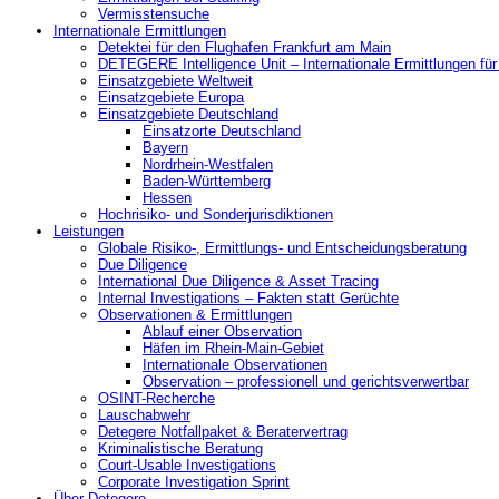
Vermisstensuche
Internationale Ermittlungen
Detektei für den Flughafen Frankfurt am Main
DETEGERE Intelligence Unit – Internationale Ermittlungen fü
Einsatzgebiete Weltweit
Einsatzgebiete Europa
Einsatzgebiete Deutschland
Einsatzorte Deutschland
Bayern
Nordrhein-Westfalen
Baden-Württemberg
Hessen
Hochrisiko- und Sonderjurisdiktionen
Leistungen
Globale Risiko-, Ermittlungs- und Entscheidungsberatung
Due Diligence
International Due Diligence & Asset Tracing
Internal Investigations – Fakten statt Gerüchte
Observationen & Ermittlungen
Ablauf einer Observation
Häfen im Rhein-Main-Gebiet
Internationale Observationen
Observation – professionell und gerichtsverwertbar
OSINT-Recherche
Lauschabwehr
Detegere Notfallpaket & Beratervertrag
Kriminalistische Beratung
Court-Usable Investigations
Corporate Investigation Sprint
Über Detegere