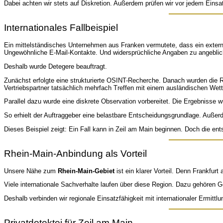
Dabei achten wir stets auf Diskretion. Außerdem prüfen wir vor jedem Einsatz
Internationales Fallbeispiel
Ein mittelständisches Unternehmen aus Franken vermutete, dass ein externe
Ungewöhnliche E-Mail-Kontakte. Und widersprüchliche Angaben zu angebli
Deshalb wurde Detegere beauftragt.
Zunächst erfolgte eine strukturierte OSINT-Recherche. Danach wurden die R
Vertriebspartner tatsächlich mehrfach Treffen mit einem ausländischen W
Parallel dazu wurde eine diskrete Observation vorbereitet. Die Ergebnisse 
So erhielt der Auftraggeber eine belastbare Entscheidungsgrundlage. Außerd
Dieses Beispiel zeigt: Ein Fall kann in Zeil am Main beginnen. Doch die en
Rhein-Main-Anbindung als Vorteil
Unsere Nähe zum
Rhein-Main-Gebiet
ist ein klarer Vorteil. Denn Frankfur
Viele internationale Sachverhalte laufen über diese Region. Dazu gehören
Deshalb verbinden wir regionale Einsatzfähigkeit mit internationaler Ermit
Privatdetektei für Zeil am Main