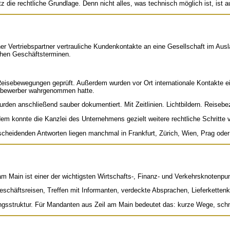
 die rechtliche Grundlage. Denn nicht alles, was technisch möglich ist, ist a
r Vertriebspartner vertrauliche Kundenkontakte an eine Gesellschaft im Ausla
chen Geschäftsterminen.
eisebewegungen geprüft. Außerdem wurden vor Ort internationale Kontakte ei
ettbewerber wahrgenommen hatte.
wurden anschließend sauber dokumentiert. Mit Zeitlinien. Lichtbildern. Reise
em konnte die Kanzlei des Unternehmens gezielt weitere rechtliche Schritte v
tscheidenden Antworten liegen manchmal in Frankfurt, Zürich, Wien, Prag oder
t am Main ist einer der wichtigsten Wirtschafts-, Finanz- und Verkehrsknotenp
 Geschäftsreisen, Treffen mit Informanten, verdeckte Absprachen, Lieferkett
tlungsstruktur. Für Mandanten aus Zeil am Main bedeutet das: kurze Wege, schn