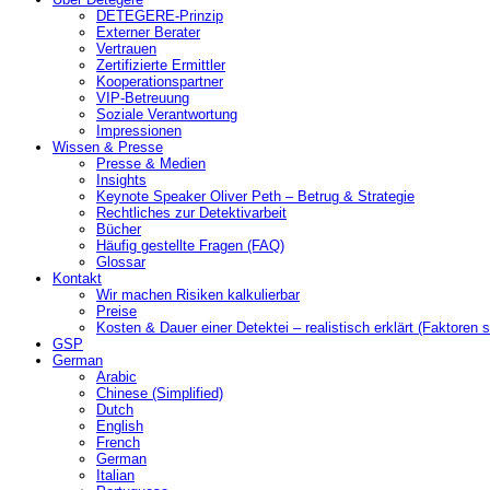
DETEGERE-Prinzip
Externer Berater
Vertrauen
Zertifizierte Ermittler
Kooperationspartner
VIP-Betreuung
Soziale Verantwortung
Impressionen
Wissen & Presse
Presse & Medien
Insights
Keynote Speaker Oliver Peth – Betrug & Strategie
Rechtliches zur Detektivarbeit
Bücher
Häufig gestellte Fragen (FAQ)
Glossar
Kontakt
Wir machen Risiken kalkulierbar
Preise
Kosten & Dauer einer Detektei – realistisch erklärt (Faktoren s
GSP
German
Arabic
Chinese (Simplified)
Dutch
English
French
German
Italian