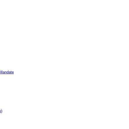
e Mandate
e)