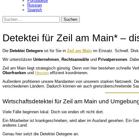
Portuguese
Russian
Spanish
Suchen
nach:
Detektei für Zeil am Main* – di
Die
Detektei Detegere
ist für Sie in
Zeil am Main
im Einsatz. Schnell. Disk
Wir unterstützen
Unternehmen
,
Rechtsanwälte
und
Privatpersonen
. Dabe
Zeil am Main liegt strategisch günstig. Denn von hier bestehen schnelle Ve
Oberfranken
und
Hessen
effizient koordinieren.
Außerdem profitieren unsere Mandanten von unserem starken Netzwerk. Denn 
verschiedenen Ländern. Dadurch können wir auch grenzüberschreitende Sachv
Wirtschaftsdetektei für Zeil am Main und Umgebun
Viele Fälle beginnen lokal. Doch sie enden oft nicht dort.
Ein Mitarbeiter ist krankgeschrieben, wird aber im Ausland gesehen. Ein Ges
anderes Land.
Genau hier setzt die Detektei Detegere an.