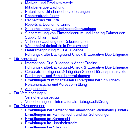
Marken- und Produktpiraterie
Mitarbeiterüberwachung
Patent- und Urheberrechtsverletzungen
Phantomfrachtführer
Recherchen zur Vita
Reports & Economic Crime
Sicherheitsanalyse und Videoüberwachung
Sicherstellung von Firmeneigentum und Leasing-Fahrzeugen
Supply Chain Fraud
Videoüberwachung und Dokumentation
Wirtschaftskriminalität in Deutschland
Lieferantenprüfung & Due Diligence
Führungskräfte-Background-Check & Executive Due Diligence
Für Kanzleien
International Due Diligence & Asset Tracing
Führungskräfte-Background-Check & Executive Due Diligence
Corporate Intelligence & Litigation Support für anspruchsvoll
Forderungs- und Schuldnerermittlungen
Ermittlungen zum finanziellen Hintergrund bei Schuldnern
Personensuche und Adressermittlung
Zeugensuche
Für Versicherungen
Versicherungsbetrug
Versicherungen – Internationale Betrugsaufklärung
Für Privatpersonen
Ermittlungen bei Verdacht des ehewidrigen Verhaltens (Untreu
Ermittlungen im Familienrecht und bei Scheidungen
Ermittlungen im Sorgerecht
Ermittlungen im Unterhaltsrecht
Ermittlungen bei Stalking