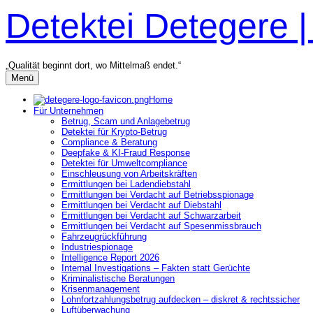
Zum
Detektei Detegere 
Inhalt
überspringen
„Qualität beginnt dort, wo Mittelmaß endet.“
Menü
Home
Für Unternehmen
Betrug, Scam und Anlagebetrug
Detektei für Krypto-Betrug
Compliance & Beratung
Deepfake & KI-Fraud Response
Detektei für Umweltcompliance
Einschleusung von Arbeitskräften
Ermittlungen bei Ladendiebstahl
Ermittlungen bei Verdacht auf Betriebsspionage
Ermittlungen bei Verdacht auf Diebstahl
Ermittlungen bei Verdacht auf Schwarzarbeit
Ermittlungen bei Verdacht auf Spesenmissbrauch
Fahrzeugrückführung
Industriespionage
Intelligence Report 2026
Internal Investigations – Fakten statt Gerüchte
Kriminalistische Beratungen
Krisenmanagement
Lohnfortzahlungsbetrug aufdecken – diskret & rechtssicher
Luftüberwachung