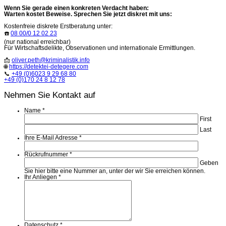
Wenn Sie gerade einen konkreten Verdacht haben:
Warten kostet Beweise. Sprechen Sie jetzt diskret mit uns:
Kostenfreie diskrete Erstberatung unter:
☎️
08 00/0 12 02 23
(nur national erreichbar)
Für Wirtschaftsdelikte, Observationen und internationale Ermittlungen.
📩
oliver.peth@kriminalistik.info
🌐
https://detektei-detegere.com
📞
+49 (0)6023 9 29 68 80
+49 (0)170 24 8 12 78
Nehmen Sie Kontakt auf
Name
*
First
Last
Ihre E-Mail Adresse
*
Rückrufnummer
*
Geben
Sie hier bitte eine Nummer an, unter der wir Sie erreichen können.
Ihr Anliegen
*
Datenschutz
*