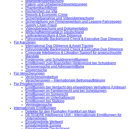
Mitarbeiterüberwachung
Patent- und Urheberrechtsverletzungen
Phantomfrachtführer
Recherchen zur Vita
Reports & Economic Crime
Sicherheitsanalyse und Videoüberwachung
Sicherstellung von Firmeneigentum und Leasing-Fahrzeugen
Supply Chain Fraud
Videoüberwachung und Dokumentation
Wirtschaftskriminalität in Deutschland
Lieferantenprüfung & Due Diligence
Führungskräfte-Background-Check & Executive Due Diligence
Für Kanzleien
International Due Diligence & Asset Tracing
Führungskräfte-Background-Check & Executive Due Diligence
Corporate Intelligence & Litigation Support für anspruchsvolle
Mandate
Forderungs- und Schuldnerermittlungen
Ermittlungen zum finanziellen Hintergrund bei Schuldnern
Personensuche und Adressermittlung
Zeugensuche
Für Versicherungen
Versicherungsbetrug
Versicherungen – Internationale Betrugsaufklärung
Für Privatpersonen
Ermittlungen bei Verdacht des ehewidrigen Verhaltens (Untreue)
Ermittlungen im Familienrecht und bei Scheidungen
Ermittlungen im Sorgerecht
Ermittlungen im Unterhaltsrecht
Ermittlungen bei Stalking
Vermisstensuche
Internationale Ermittlungen
Detektei für den Flughafen Frankfurt am Main
DETEGERE Intelligence Unit – Internationale Ermittlungen für
Unternehmen
Einsatzgebiete Weltweit
Einsatzgebiete Europa
Einsatzgebiete Deutschland