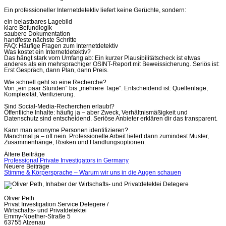
Ein professioneller Internetdetektiv liefert keine Gerüchte, sondern:
ein belastbares Lagebild
klare Befundlogik
saubere Dokumentation
handfeste nächste Schritte
FAQ: Häufige Fragen zum Internetdetektiv
Was kostet ein Internetdetektiv?
Das hängt stark vom Umfang ab: Ein kurzer Plausibilitätscheck ist etwas
anderes als ein mehrsprachiger OSINT-Report mit Beweissicherung. Seriös ist:
Erst Gespräch, dann Plan, dann Preis.
Wie schnell geht so eine Recherche?
Von „ein paar Stunden“ bis „mehrere Tage“. Entscheidend ist: Quellenlage,
Komplexität, Verifizierung.
Sind Social-Media-Recherchen erlaubt?
Öffentliche Inhalte: häufig ja – aber Zweck, Verhältnismäßigkeit und
Datenschutz sind entscheidend. Seriöse Anbieter erklären dir das transparent.
Kann man anonyme Personen identifizieren?
Manchmal ja – oft nein. Professionelle Arbeit liefert dann zumindest Muster,
Zusammenhänge, Risiken und Handlungsoptionen.
Beitragsnavigation
Ältere Beiträge
Professional Private Investigators in Germany
Neuere Beiträge
Stimme & Körpersprache – Warum wir uns in die Augen schauen
Oliver Peth
Privat Investigation Service Detegere /
Wirtschafts- und Privatdetektei
Emmy-Noether-Straße 5
63755 Alzenau