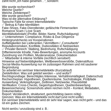
zählt nicht „Ich habe gesehen…“, sondern:
Wie wurde recherchiert?
Welche Quelle?
Welche Zeitstempel?
Wie wurde gesichert?
Was ist die alternative Erklärung?
Typische Fälle für einen Internetdetektiv
✅ Betrug & Fake-Identitäten
Fake-Shops, Fake-Dienstleister, gefälschte Firmenseiten
Romance Scam / Love Scam
Identitätsdiebstahl (Profile, Bilder, Name, Rufschädigung)
✅ Unternehmen: Compliance, Risiko & Due Diligence
Hintergrundchecks vor Kooperationen
Auffälligkeiten bei Lieferanten / Vermittlern / „Consultants“
Reputationsrisiken, Konflikte, Dubiositäten in Netzwerken
✅ Privater Bereich: Stalking, Bedrohung, Rufschädigung
Diffamierende Inhalte, Fake-Bewertungen, anonyme Accounts
Zuordnung von Profilen, Musteranalyse, Dokumentation
✅ Mitarbeiter & interne Vorfälle (rechtlich sensibel!)
Hinweise auf Nebentätigkeiten, Wettbewerbsverstöße, Datenabfluss
Social-Media-Auswertung nur im zulässigen Rahmen und mit sauberer
Begründung
So arbeitet ein seriöser Internetdetektiv (Kurzablauf)
Zieldefinition: Was soll geklärt werden – und wofür?
Rechtsgrundlage: Berechtigtes Interesse, Verhältnismäßigkeit, Datenschutz
Rechercheplan: Hypothesen, Quellenräume, Suchstrategie, Prüfpfade
Auswertung: Verknüpfungen, Zeitlinien, Netzwerke, Plausibilität
Verifikation: Cross-Checks, Gegenhypothesen, Quellenbewertung
Beweissicherung: Screenshots allein reichen nicht – Kontext, Metadaten,
Dokumentation
Report: Verständlich, strukturiert, gerichtsfähig (wenn nötig)
Grenzen: Was ein Internetdetektiv nicht darf (und nicht sollte)
Ein seriöser Internetdetektiv wird dir sehr klar sagen, was nicht geht – und das
ist ein gutes Zeichen.
Nicht seriös / unzulässig sind z. B.: