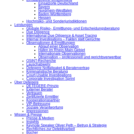
Einsatzorte Deutschland
Bayern
Nordrhein-Westfalen
Baden-Württemberg
Hessen
Hochrisiko- und Sonderjurisdiktionen
Leistungen
Globale Risiko-, Ermittlungs- und Entscheidungsberatung
Due Diligence
International Due Diligence & Asset Tracing
Internal Investigations – Fakten statt Gerüchte
Observationen & Ermittlungen
Ablauf einer Observation
Häfen im Rhein-Main-Gebiet
Internationale Observationen
Observation – professionell und gerichtsverwertbar
OSINT-Recherche
Lauschabwehr
Detegere Notfallpaket & Beratervertrag
Kriminalistische Beratung
Court-Usable Investigations
Corporate Investigation Sprint
Über Detegere
DETEGERE-Prinzip
Externer Berater
Vertrauen
Zertifizierte Ermittler
Kooperationspartner
VIP-Betreuung
Soziale Verantwortung
Impressionen
Wissen & Presse
Presse & Medien
Insights
Keynote Speaker Oliver Peth – Betrug & Strategie
Rechtliches zur Detektivarbeit
Bücher