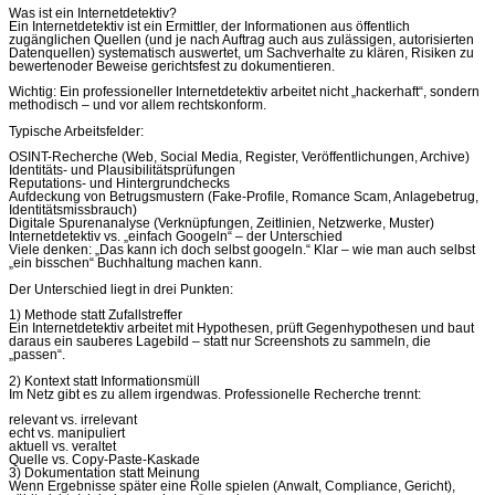
Was ist ein Internetdetektiv?
Ein Internetdetektiv ist ein Ermittler, der Informationen aus öffentlich
zugänglichen Quellen (und je nach Auftrag auch aus zulässigen, autorisierten
Datenquellen) systematisch auswertet, um Sachverhalte zu klären, Risiken zu
bewertenoder Beweise gerichtsfest zu dokumentieren.
Wichtig: Ein professioneller Internetdetektiv arbeitet nicht „hackerhaft“, sondern
methodisch – und vor allem rechtskonform.
Typische Arbeitsfelder:
OSINT-Recherche (Web, Social Media, Register, Veröffentlichungen, Archive)
Identitäts- und Plausibilitätsprüfungen
Reputations- und Hintergrundchecks
Aufdeckung von Betrugsmustern (Fake-Profile, Romance Scam, Anlagebetrug,
Identitätsmissbrauch)
Digitale Spurenanalyse (Verknüpfungen, Zeitlinien, Netzwerke, Muster)
Internetdetektiv vs. „einfach Googeln“ – der Unterschied
Viele denken: „Das kann ich doch selbst googeln.“ Klar – wie man auch selbst
„ein bisschen“ Buchhaltung machen kann.
Der Unterschied liegt in drei Punkten:
1) Methode statt Zufallstreffer
Ein Internetdetektiv arbeitet mit Hypothesen, prüft Gegenhypothesen und baut
daraus ein sauberes Lagebild – statt nur Screenshots zu sammeln, die
„passen“.
2) Kontext statt Informationsmüll
Im Netz gibt es zu allem irgendwas. Professionelle Recherche trennt:
relevant vs. irrelevant
echt vs. manipuliert
aktuell vs. veraltet
Quelle vs. Copy-Paste-Kaskade
3) Dokumentation statt Meinung
Wenn Ergebnisse später eine Rolle spielen (Anwalt, Compliance, Gericht),