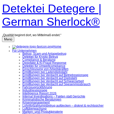
Zum
Detektei Detegere |
Inhalt
überspringen
German Sherlock®
„Qualität beginnt dort, wo Mittelmaß endet.“
Menü
Home
Für Unternehmen
Betrug, Scam und Anlagebetrug
Detektei für Krypto-Betrug
Compliance & Beratung
Deepfake & KI-Fraud Response
Detektei für Umweltcompliance
Einschleusung von Arbeitskräften
Ermittlungen bei Ladendiebstahl
Ermittlungen bei Verdacht auf Betriebsspionage
Ermittlungen bei Verdacht auf Diebstahl
Ermittlungen bei Verdacht auf Schwarzarbeit
Ermittlungen bei Verdacht auf Spesenmissbrauch
Fahrzeugrückführung
Industriespionage
Intelligence Report 2026
Internal Investigations – Fakten statt Gerüchte
Kriminalistische Beratungen
Krisenmanagement
Lohnfortzahlungsbetrug aufdecken – diskret & rechtssicher
Luftüberwachung
Marken- und Produktpiraterie