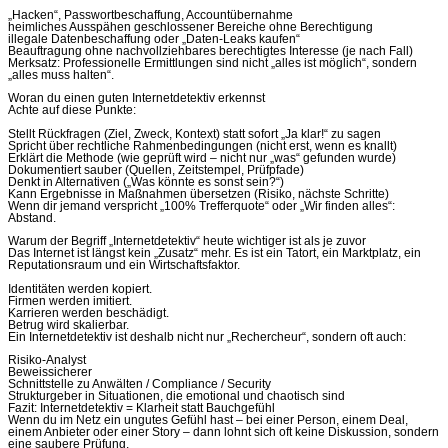
„Hacken“, Passwortbeschaffung, Accountübernahme
heimliches Ausspähen geschlossener Bereiche ohne Berechtigung
illegale Datenbeschaffung oder „Daten-Leaks kaufen“
Beauftragung ohne nachvollziehbares berechtigtes Interesse (je nach Fall)
Merksatz: Professionelle Ermittlungen sind nicht „alles ist möglich“, sondern
„alles muss halten“.
Woran du einen guten Internetdetektiv erkennst
Achte auf diese Punkte:
Stellt Rückfragen (Ziel, Zweck, Kontext) statt sofort „Ja klar!“ zu sagen
Spricht über rechtliche Rahmenbedingungen (nicht erst, wenn es knallt)
Erklärt die Methode (wie geprüft wird – nicht nur „was“ gefunden wurde)
Dokumentiert sauber (Quellen, Zeitstempel, Prüfpfade)
Denkt in Alternativen („Was könnte es sonst sein?“)
Kann Ergebnisse in Maßnahmen übersetzen (Risiko, nächste Schritte)
Wenn dir jemand verspricht „100% Trefferquote“ oder „Wir finden alles“:
Abstand.
Warum der Begriff „Internetdetektiv“ heute wichtiger ist als je zuvor
Das Internet ist längst kein „Zusatz“ mehr. Es ist ein Tatort, ein Marktplatz, ein
Reputationsraum und ein Wirtschaftsfaktor.
Identitäten werden kopiert.
Firmen werden imitiert.
Karrieren werden beschädigt.
Betrug wird skalierbar.
Ein Internetdetektiv ist deshalb nicht nur „Rechercheur“, sondern oft auch:
Risiko-Analyst
Beweissicherer
Schnittstelle zu Anwälten / Compliance / Security
Strukturgeber in Situationen, die emotional und chaotisch sind
Fazit: Internetdetektiv = Klarheit statt Bauchgefühl
Wenn du im Netz ein ungutes Gefühl hast – bei einer Person, einem Deal,
einem Anbieter oder einer Story – dann lohnt sich oft keine Diskussion, sondern
eine saubere Prüfung.