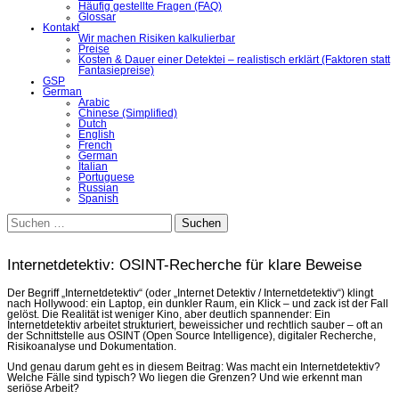
Häufig gestellte Fragen (FAQ)
Glossar
Kontakt
Wir machen Risiken kalkulierbar
Preise
Kosten & Dauer einer Detektei – realistisch erklärt (Faktoren statt
Fantasiepreise)
GSP
German
Arabic
Chinese (Simplified)
Dutch
English
French
German
Italian
Portuguese
Russian
Spanish
Suchen
nach:
Internetdetektiv: OSINT-Recherche für klare Beweise
Der Begriff „Internetdetektiv“ (oder „Internet Detektiv / Internetdetektiv“) klingt
nach Hollywood: ein Laptop, ein dunkler Raum, ein Klick – und zack ist der Fall
gelöst. Die Realität ist weniger Kino, aber deutlich spannender: Ein
Internetdetektiv arbeitet strukturiert, beweissicher und rechtlich sauber – oft an
der Schnittstelle aus OSINT (Open Source Intelligence), digitaler Recherche,
Risikoanalyse und Dokumentation.
Und genau darum geht es in diesem Beitrag: Was macht ein Internetdetektiv?
Welche Fälle sind typisch? Wo liegen die Grenzen? Und wie erkennt man
seriöse Arbeit?