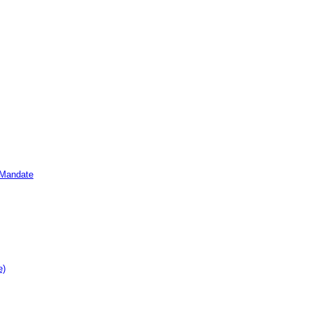
e Mandate
e)