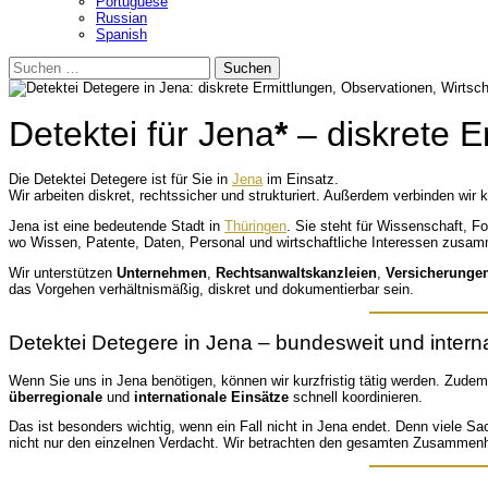
Portuguese
Russian
Spanish
Suchen
nach:
Detektei für Jena
*
– diskrete E
Die Detektei Detegere ist für Sie in
Jena
im Einsatz.
Wir arbeiten diskret, rechtssicher und strukturiert. Außerdem verbinden wir
Jena ist eine bedeutende Stadt in
Thüringen
. Sie steht für Wissenschaft, F
wo Wissen, Patente, Daten, Personal und wirtschaftliche Interessen zusamm
Wir unterstützen
Unternehmen
,
Rechtsanwaltskanzleien
,
Versicherunge
das Vorgehen verhältnismäßig, diskret und dokumentierbar sein.
Detektei Detegere in Jena – bundesweit und interna
Wenn Sie uns in Jena benötigen, können wir kurzfristig tätig werden. Zude
überregionale
und
internationale
Einsätze
schnell koordinieren.
Das ist besonders wichtig, wenn ein Fall nicht in Jena endet. Denn viele S
nicht nur den einzelnen Verdacht. Wir betrachten den gesamten Zusammen