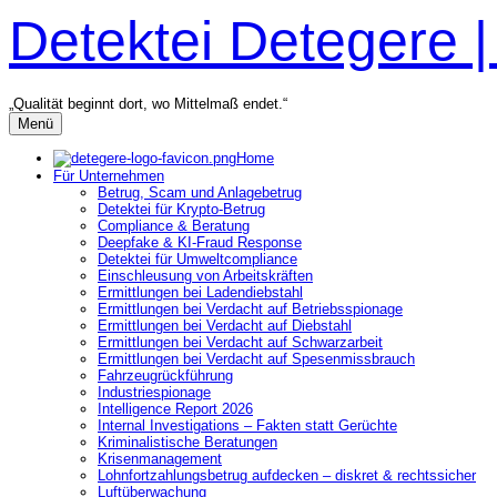
Zum
Detektei Detegere 
Inhalt
überspringen
„Qualität beginnt dort, wo Mittelmaß endet.“
Menü
Home
Für Unternehmen
Betrug, Scam und Anlagebetrug
Detektei für Krypto-Betrug
Compliance & Beratung
Deepfake & KI-Fraud Response
Detektei für Umweltcompliance
Einschleusung von Arbeitskräften
Ermittlungen bei Ladendiebstahl
Ermittlungen bei Verdacht auf Betriebsspionage
Ermittlungen bei Verdacht auf Diebstahl
Ermittlungen bei Verdacht auf Schwarzarbeit
Ermittlungen bei Verdacht auf Spesenmissbrauch
Fahrzeugrückführung
Industriespionage
Intelligence Report 2026
Internal Investigations – Fakten statt Gerüchte
Kriminalistische Beratungen
Krisenmanagement
Lohnfortzahlungsbetrug aufdecken – diskret & rechtssicher
Luftüberwachung