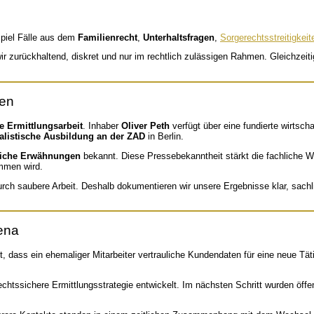
spiel Fälle aus dem
Familienrecht
,
Unterhaltsfragen
,
Sorgerechtsstreitigkeit
wir zurückhaltend, diskret und nur im rechtlich zulässigen Rahmen. Gleichzeiti
uen
e Ermittlungsarbeit
. Inhaber
Oliver Peth
verfügt über eine fundierte wirtsc
alistische Ausbildung an der ZAD
in Berlin.
tliche Erwähnungen
bekannt. Diese Pressebekanntheit stärkt die fachliche Wa
mmen wird.
durch saubere Arbeit. Deshalb dokumentieren wir unsere Ergebnisse klar, sac
Jena
, dass ein ehemaliger Mitarbeiter vertrauliche Kundendaten für eine neue Tät
chtssichere Ermittlungsstrategie entwickelt. Im nächsten Schritt wurden öffe