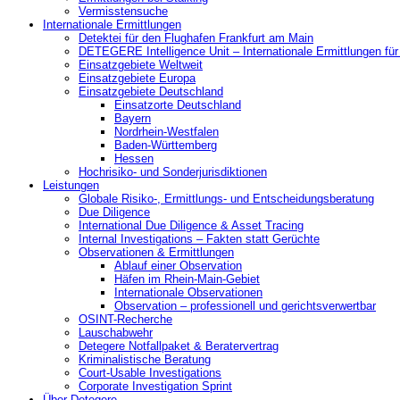
Vermisstensuche
Internationale Ermittlungen
Detektei für den Flughafen Frankfurt am Main
DETEGERE Intelligence Unit – Internationale Ermittlungen fü
Einsatzgebiete Weltweit
Einsatzgebiete Europa
Einsatzgebiete Deutschland
Einsatzorte Deutschland
Bayern
Nordrhein-Westfalen
Baden-Württemberg
Hessen
Hochrisiko- und Sonderjurisdiktionen
Leistungen
Globale Risiko-, Ermittlungs- und Entscheidungsberatung
Due Diligence
International Due Diligence & Asset Tracing
Internal Investigations – Fakten statt Gerüchte
Observationen & Ermittlungen
Ablauf einer Observation
Häfen im Rhein-Main-Gebiet
Internationale Observationen
Observation – professionell und gerichtsverwertbar
OSINT-Recherche
Lauschabwehr
Detegere Notfallpaket & Beratervertrag
Kriminalistische Beratung
Court-Usable Investigations
Corporate Investigation Sprint
Über Detegere