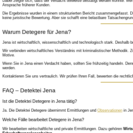
Dabei zeigte sich, dass der Verdacht teilweise bestätigt werden konnte. 
Ansprache früherer Kunden.
Die Ergebnisse wurden in einem strukturierten Bericht zusammengefasst. D
keine juristische Bewertung. Aber sie schafft eine belastbare Tatsachengrun
Warum Detegere für Jena?
Jena ist wirtschaftlich, wissenschaftlich und technologisch stark. Deshal
Wir verbinden wirtschaftliches Verständnis mit kriminalistischer Methodik. 
Motive.
Wenn Sie in Jena einen Verdacht haben, sollten Sie frühzeitig handeln. Den
werden.
Kontaktieren Sie uns vertraulich. Wir prüfen Ihren Fall, bewerten die rechtl
FAQ – Detektei Jena
Ist die Detektei Detegere in Jena tätig?
Ja. Die Detektei Detegere übernimmt Ermittlungen und
Observationen
in Je
Welche Fälle bearbeitet Detegere in Jena?
Wir bearbeiten wirtschaftliche und private Ermittlungen. Dazu gehören
Wirts