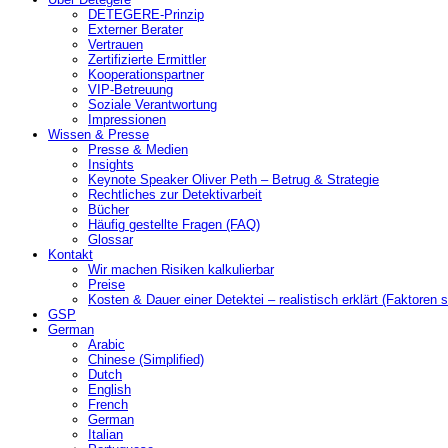
DETEGERE-Prinzip
Externer Berater
Vertrauen
Zertifizierte Ermittler
Kooperationspartner
VIP-Betreuung
Soziale Verantwortung
Impressionen
Wissen & Presse
Presse & Medien
Insights
Keynote Speaker Oliver Peth – Betrug & Strategie
Rechtliches zur Detektivarbeit
Bücher
Häufig gestellte Fragen (FAQ)
Glossar
Kontakt
Wir machen Risiken kalkulierbar
Preise
Kosten & Dauer einer Detektei – realistisch erklärt (Faktoren s
GSP
German
Arabic
Chinese (Simplified)
Dutch
English
French
German
Italian