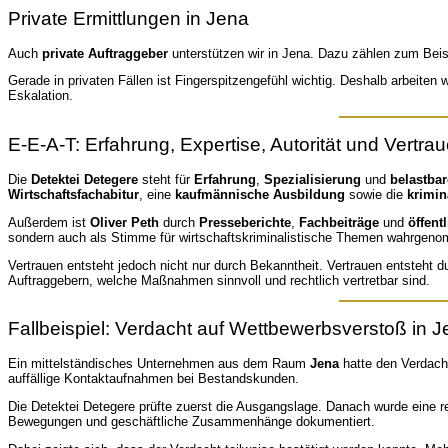
Private Ermittlungen in Jena
Auch
private Auftraggeber
unterstützen wir in Jena. Dazu zählen zum Bei
Gerade in privaten Fällen ist Fingerspitzengefühl wichtig. Deshalb arbeiten 
Eskalation.
E-E-A-T: Erfahrung, Expertise, Autorität und Vertra
Die
Detektei Detegere
steht für
Erfahrung
,
Spezialisierung
und
belastbar
Wirtschaftsfachabitur
, eine
kaufmännische Ausbildung
sowie die
krimin
Außerdem ist
Oliver Peth
durch
Presseberichte
,
Fachbeiträge
und
öffen
sondern auch als Stimme für wirtschaftskriminalistische Themen wahrgeno
Vertrauen entsteht jedoch nicht nur durch Bekanntheit. Vertrauen entsteht 
Auftraggebern, welche Maßnahmen sinnvoll und rechtlich vertretbar sind.
Fallbeispiel: Verdacht auf Wettbewerbsverstoß in 
Ein mittelständisches Unternehmen aus dem Raum
Jena
hatte den Verdacht
auffällige Kontaktaufnahmen bei Bestandskunden.
Die Detektei Detegere prüfte zuerst die Ausgangslage. Danach wurde eine re
Bewegungen und geschäftliche Zusammenhänge dokumentiert.