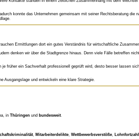
Mehrere Kontakte standen in einem zeitlichen Zusammenhang mit dem Wechsel 
adurch konnte das Unternehmen gemeinsam mit seiner Rechtsberatung die näch
dlage.
b brauchen Ermittlungen dort ein gutes Verständnis für wirtschaftliche Zusam
Zudem denken wir über die Stadtgrenze hinaus. Denn viele Fälle betreffen nich
n je früher ein Sachverhalt professionell geprüft wird, desto besser lassen s
iche Ausgangslage und entwickeln eine klare Strategie.
na, in
Thüringen
und
bundesweit
.
chaftskriminalität
,
Mitarbeiterdelikte
,
Wettbewerbsverstöße
,
Lohnfortzah