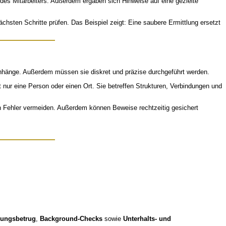
des Mitarbeiters. Außerdem ergaben sich Hinweise auf eine gezielte
sten Schritte prüfen. Das Beispiel zeigt: Eine saubere Ermittlung ersetzt
menhänge. Außerdem müssen sie diskret und präzise durchgeführt werden.
t nur eine Person oder einen Ort. Sie betreffen Strukturen, Verbindungen und
ich Fehler vermeiden. Außerdem können Beweise rechtzeitig gesichert
lungsbetrug
,
Background-Checks
sowie
Unterhalts- und