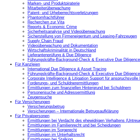
Marken- und Produktpiraterie
Mitarbeiterüberwachung
Patent- und Urheberrechtsverletzungen
Phantomfrachtführer
Recherchen zur Vita
Reports & Economic Crime
Sicherheitsanalyse und Videoüberwachung
Sicherstellung von Firmeneigentum und Leasing-Fahrzeugen
Supply Chain Fraud
Videoüberwachung und Dokumentation
Wirtschaftskriminalität in Deutschland
Lieferantenprüfung & Due Diligence
Führungskräfte-Background-Check & Executive Due Diligence
Für Kanzleien
International Due Diligence & Asset Tracing
Führungskräfte-Background-Check & Executive Due Diligence
Corporate Intelligence & Litigation Support für anspruchsvoll
Forderungs- und Schuldnerermittlungen
Ermittlungen zum finanziellen Hintergrund bei Schuldnern
Personensuche und Adressermittlung
Zeugensuche
Für Versicherungen
Versicherungsbetrug
Versicherungen – Internationale Betrugsaufklärung
Für Privatpersonen
Ermittlungen bei Verdacht des ehewidrigen Verhaltens (Untreu
Ermittlungen im Familienrecht und bei Scheidungen
Ermittlungen im Sorgerecht
Ermittlungen im Unterhaltsrecht
Ermittlungen bei Stalking