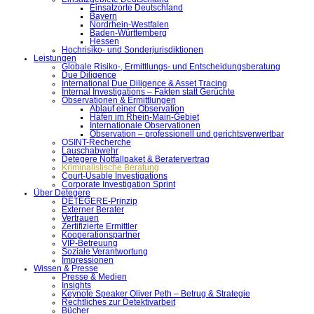
Einsatzorte Deutschland
Bayern
Nordrhein-Westfalen
Baden-Württemberg
Hessen
Hochrisiko- und Sonderjurisdiktionen
Leistungen
Globale Risiko-, Ermittlungs- und Entscheidungsberatung
Due Diligence
International Due Diligence & Asset Tracing
Internal Investigations – Fakten statt Gerüchte
Observationen & Ermittlungen
Ablauf einer Observation
Häfen im Rhein-Main-Gebiet
Internationale Observationen
Observation – professionell und gerichtsverwertbar
OSINT-Recherche
Lauschabwehr
Detegere Notfallpaket & Beratervertrag
Kriminalistische Beratung
Court-Usable Investigations
Corporate Investigation Sprint
Über Detegere
DETEGERE-Prinzip
Externer Berater
Vertrauen
Zertifizierte Ermittler
Kooperationspartner
VIP-Betreuung
Soziale Verantwortung
Impressionen
Wissen & Presse
Presse & Medien
Insights
Keynote Speaker Oliver Peth – Betrug & Strategie
Rechtliches zur Detektivarbeit
Bücher