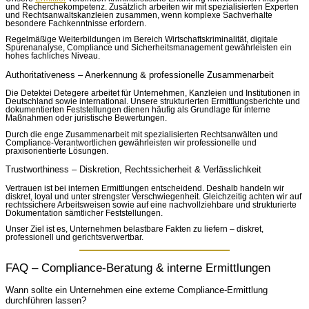
und Recherchekompetenz. Zusätzlich arbeiten wir mit spezialisierten Experten
und Rechtsanwaltskanzleien zusammen, wenn komplexe Sachverhalte
besondere Fachkenntnisse erfordern.
Regelmäßige Weiterbildungen im Bereich Wirtschaftskriminalität, digitale
Spurenanalyse, Compliance und Sicherheitsmanagement gewährleisten ein
hohes fachliches Niveau.
Authoritativeness – Anerkennung & professionelle Zusammenarbeit
Die Detektei Detegere arbeitet für Unternehmen, Kanzleien und Institutionen in
Deutschland sowie international. Unsere strukturierten Ermittlungsberichte und
dokumentierten Feststellungen dienen häufig als Grundlage für interne
Maßnahmen oder juristische Bewertungen.
Durch die enge Zusammenarbeit mit spezialisierten Rechtsanwälten und
Compliance-Verantwortlichen gewährleisten wir professionelle und
praxisorientierte Lösungen.
Trustworthiness – Diskretion, Rechtssicherheit & Verlässlichkeit
Vertrauen ist bei internen Ermittlungen entscheidend. Deshalb handeln wir
diskret, loyal und unter strengster Verschwiegenheit. Gleichzeitig achten wir auf
rechtssichere Arbeitsweisen sowie auf eine nachvollziehbare und strukturierte
Dokumentation sämtlicher Feststellungen.
Unser Ziel ist es, Unternehmen belastbare Fakten zu liefern – diskret,
professionell und gerichtsverwertbar.
FAQ – Compliance-Beratung & interne Ermittlungen
Wann sollte ein Unternehmen eine externe Compliance-Ermittlung
durchführen lassen?