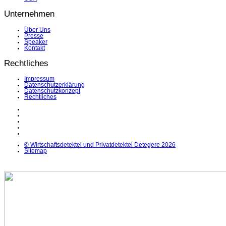
Unternehmen
Über Uns
Presse
Speaker
Kontakt
Rechtliches
Impressum
Datenschutzerklärung
Datenschutzkonzept
Rechtliches
LinkedIn
Facebook
Instagram
YouTube
X
© Wirtschaftsdetektei und Privatdetektei Detegere 2026
Sitemap