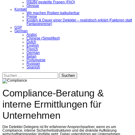
Häufig gestellte Fragen (FAQ)
Glossar
Kontakt
Wir machen Risiken kalkulierbar
Preise
Kosten & Dauer einer Detektei – realistisch erklärt (Faktoren statt
Fantasiepreise)
GSP
German
Arabic
Chinese (Simplified)
Dutch
English
French
German
Italian
Portuguese
Russian
Spanish
Suchen
nach:
Compliance-Beratung &
interne Ermittlungen für
Unternehmen
Die Detektei Detegere ist Ihr erfahrener Ansprechpartner, wenn es um
Compliance, interne Sicherheitsstrukturen und die diskrete Aufklärung
wirtschaftskrimineller Vorfälle geht. Dabei unterstützen wir Unternehmen,