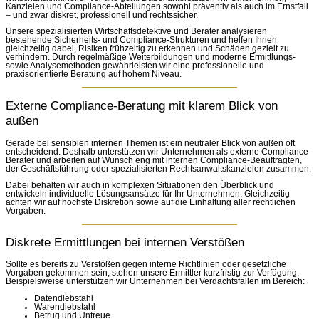
Kanzleien und Compliance-Abteilungen sowohl präventiv als auch im Ernstfall
– und zwar diskret, professionell und rechtssicher.
Unsere spezialisierten Wirtschaftsdetektive und Berater analysieren
bestehende Sicherheits- und Compliance-Strukturen und helfen Ihnen
gleichzeitig dabei, Risiken frühzeitig zu erkennen und Schäden gezielt zu
verhindern. Durch regelmäßige Weiterbildungen und moderne Ermittlungs-
sowie Analysemethoden gewährleisten wir eine professionelle und
praxisorientierte Beratung auf hohem Niveau.
Externe Compliance-Beratung mit klarem Blick von
außen
Gerade bei sensiblen internen Themen ist ein neutraler Blick von außen oft
entscheidend. Deshalb unterstützen wir Unternehmen als externe Compliance-
Berater und arbeiten auf Wunsch eng mit internen Compliance-Beauftragten,
der Geschäftsführung oder spezialisierten Rechtsanwaltskanzleien zusammen.
Dabei behalten wir auch in komplexen Situationen den Überblick und
entwickeln individuelle Lösungsansätze für Ihr Unternehmen. Gleichzeitig
achten wir auf höchste Diskretion sowie auf die Einhaltung aller rechtlichen
Vorgaben.
Diskrete Ermittlungen bei internen Verstößen
Sollte es bereits zu Verstößen gegen interne Richtlinien oder gesetzliche
Vorgaben gekommen sein, stehen unsere Ermittler kurzfristig zur Verfügung.
Beispielsweise unterstützen wir Unternehmen bei Verdachtsfällen im Bereich:
Datendiebstahl
Warendiebstahl
Betrug und Untreue