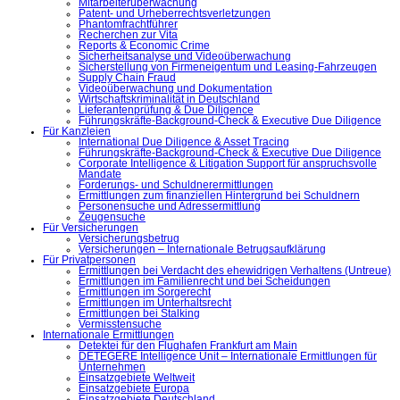
Mitarbeiterüberwachung
Patent- und Urheberrechtsverletzungen
Phantomfrachtführer
Recherchen zur Vita
Reports & Economic Crime
Sicherheitsanalyse und Videoüberwachung
Sicherstellung von Firmeneigentum und Leasing-Fahrzeugen
Supply Chain Fraud
Videoüberwachung und Dokumentation
Wirtschaftskriminalität in Deutschland
Lieferantenprüfung & Due Diligence
Führungskräfte-Background-Check & Executive Due Diligence
Für Kanzleien
International Due Diligence & Asset Tracing
Führungskräfte-Background-Check & Executive Due Diligence
Corporate Intelligence & Litigation Support für anspruchsvolle
Mandate
Forderungs- und Schuldnerermittlungen
Ermittlungen zum finanziellen Hintergrund bei Schuldnern
Personensuche und Adressermittlung
Zeugensuche
Für Versicherungen
Versicherungsbetrug
Versicherungen – Internationale Betrugsaufklärung
Für Privatpersonen
Ermittlungen bei Verdacht des ehewidrigen Verhaltens (Untreue)
Ermittlungen im Familienrecht und bei Scheidungen
Ermittlungen im Sorgerecht
Ermittlungen im Unterhaltsrecht
Ermittlungen bei Stalking
Vermisstensuche
Internationale Ermittlungen
Detektei für den Flughafen Frankfurt am Main
DETEGERE Intelligence Unit – Internationale Ermittlungen für
Unternehmen
Einsatzgebiete Weltweit
Einsatzgebiete Europa
Einsatzgebiete Deutschland