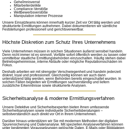
Geheimnisverrat
Mitarbeiterdelikte
Compliance-Verstöße
Wettbewerbsverstöße
Manipulation interner Prozesse
Unsere Einsatzteams können innerhalb kurzer Zeit vor Ort tätig werden und
strukturierte Ermittlungen aufnehmen. Dabei dokumentieren wir sämtliche
Feststellungen professionell und gerichtsverwertbar.
Höchste Diskretion zum Schutz Ihres Unternehmens
Viele Unternehmen müssen in solchen Situationen äußerst sensibel handeln.
Denn nicht immer ist es sinnvoll, Vorfälle sofort öffentlich werden zu lassen oder
unmittelbar staatliche Ermittlungsbehörden einzuschalten. Häufig stehen dabei
Betriebsgeheimnisse, interne Abläufe oder mögliche Reputationsschäden im
Fokus.
Deshalb arbeiten wir mit strengster Verschwiegenheit und handeln jederzeit
diskret, loyal und professionell. Gleichzeitig können wir auch dann
unterstützend tätig werden, wenn Behörden bereits eingeschaltet wurden. In
solchen Fällen begleiten wir Ermittlungen sachverständig und liefern
zusätzliche Erkenntnisse sowie strukturierte Analysen.
Sicherheitsanalyse & moderne Ermittlungsverfahren
Unsere Detektive und Sicherheitsexperten bieten Ihnen umfassende
Sicherheitsanalysen sowie individuelle Sicherheitsberatungen –
selbstverständlich auch direkt vor Ort in Ihrem Unternehmen.
Darüber hinaus unterstützen wir Sie mit modernen Methoden der digitalen
Spurensicherung und Datenanalyse. Mit speziellen Analyseverfahren können
unter bestimmten Voraussetzungen gelöschte Daten, E-Mails oder Bilddateien