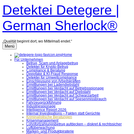
Zum
Detektei Detegere |
Inhalt
überspringen
German Sherlock®
„Qualität beginnt dort, wo Mittelmaß endet.“
Menü
Home
Für Unternehmen
Betrug, Scam und Anlagebetrug
Detektei für Krypto-Betrug
Compliance & Beratung
Deepfake & KI-Fraud Response
Detektei für Umweltcompliance
Einschleusung von Arbeitskräften
Ermittlungen bei Ladendiebstahl
Ermittlungen bei Verdacht auf Betriebsspionage
Ermittlungen bei Verdacht auf Diebstahl
Ermittlungen bei Verdacht auf Schwarzarbeit
Ermittlungen bei Verdacht auf Spesenmissbrauch
Fahrzeugrückführung
Industriespionage
Intelligence Report 2026
Internal Investigations – Fakten statt Gerüchte
Kriminalistische Beratungen
Krisenmanagement
Lohnfortzahlungsbetrug aufdecken – diskret & rechtssicher
Luftüberwachung
Marken- und Produktpiraterie