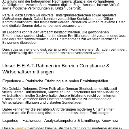
Abteilung und der betreuenden Rechtsanwaltskanzlei die vorhandenen
Auffälligkeiten. Anschließend wurden digitale Zugriffsmuster, interne Abläufe
sowie mögliche Verbindungen zu Dritten überprüft.
Parallel dazu führten wir diskrete Hintergrundrecherchen sowie operative
Maßnahmen durch. Dabei konnten verdächtige Kontakte und auffällige
Kommunikationsmuster festgestellt werden. Zusätzlich wurden relevante Daten
und digitale Spuren dokumentiert und ausgewertet.
Im Ergebnis konnte der Verdacht bestätigt werden. Die gewonnenen
Erkenntnisse wurden strukturiert in einem Ermittlungsbericht zusammengefasst
und der Rechtsanwaltskanzlei des Unternehmens zur weiteren rechtlichen
Bewertung übergeben.
Durch das schnelle und diskrete Eingreifen konnte weiterer Schaden verhindert
und gleichzeitig die interne Sicherheitsstruktur verbessert werden.
Unser E-E-A-T-Rahmen im Bereich Compliance &
Wirtschaftsermittlungen
Experience – Praktische Erfahrung aus realen Ermittlungsfällen
Die Detektei Detegere, Oliver Peth alias German Sherlock, unterstützt seit
vielen Jahren Unternehmen, Kanzleien und Entscheider bei der Aufklärung
wirtschaftskrimineller Sachverhalte. Unsere Erfahrung reicht von internen
Compliance-Verstößen über Datendiebstahl bis hin zu internationalen
Wirtschaftsermittlungen und diskreten Sonderlagen.
Dabei kennen wir die sensiblen Anforderungen moderner Unternehmen
ebenso wie die Bedeutung diskreter und rechtssicherer Ermittlungen.
Expertise – Fachwissen, Analysekompetenz & Ermittlungs-Know-how
Unsere
Ermittler
verbinden kriminalistische Erfahrung mit moderner Analyse-