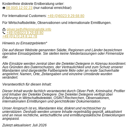
Kostenfreie diskrete Erstberatung unter:
☎️
08 00/0 12 02 23
(nur national erreichbar)
For International Customers:
+49 (0)6023 9 29 68 80
Für Wirtschaftsdelikte, Observationen und internationale Ermittlungen.
📩
oliver.peth@kriminalistik.info
📞
+49 (0)6023 9 29 68 80
+49 (0)170 24 8 12 78
Hinweis zu Einsatzgebieten*
Die auf dieser Website genannten Städte, Regionen und Länder bezeichnen
operative Einsatzgebiete. Sie stellen keine Niederlassungen oder Firmensitze
dar.
Alle Einsätze werden zentral über die Detektei Detegere in Alzenau koordiniert.
Aus Gründen des Datenschutzes, der Vertraulichkeit und zum Schutz unserer
Mandanten sind dargestellte Fallbeispiele fiktiv oder an reale Sachverhalte
angelehnt. Namen, Orte, Zeitangaben und einzelne Umstände wurden
verändert.
Verantwortlich für diesen Inhalt:
Dieser Inhalt wurde fachlich verantwortet durch Oliver Peth, Kriminalist, Profiler
und Inhaber der Detektei Detegere. Die Detektei Detegere verfügt über
Erfahrung in Wirtschaftsdetektei, OSINT-Recherchen, Observationen,
internationalen Ermittlungen und gerichtsfester Dokumentation.
Unser Anspruch ist es, Mandanten klar, diskret und rechtssicher zu
unterstützen. Deshalb werden unsere Inhalte regelmäßig geprüft, aktualisiert
und an neue rechtliche, wirtschaftliche und ermittlungstaktische Entwicklungen
angepasst.
Zuletzt aktualisiert: Juli 2026