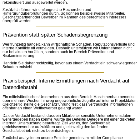
rekonstruiert und ausgewertet werden.
Zusätzlich führen wir umfangreiche Recherchen und
Hintergrundüberprüfungen durch. So können beispielsweise Mitarbeiter,
Geschäftspartner oder Bewerber im Rahmen des berechtigten Interesses
überprüft werden.
Prävention statt später Schadensbegrenzung
Wer frühzeitig handelt, kann wirtschaftliche Schäden, Reputationsverluste und
interne Konflikte oft vermeiden. Deshalb unterstützen wir Unternehmen nicht
nur bei akuten Vorfällen, sondern auch im Bereich Prävention und
Risikominimierung.
Handeln Sie daher rechtzeitig, bevor aus einem Verdacht ein schwerwiegender
Schaden entsteht.
Praxisbeispiel: Interne Ermittlungen nach Verdacht auf
Datendiebstahl
Ein mittelständisches Unternehmen aus dem Bereich Maschinenbau bemerkte
über mehrere Wochen hinweg ungewöhnliche Zugriffe auf interne Projektdaten.
Gleichzeitig stellte die Geschäftsführung fest, dass vertrauliche Informationen
offenbar an einen Wettbewerber gelangt waren.
Da der Verdacht bestand, dass ein Mitarbeiter sensible Unternehmensdaten
weitergegeben haben könnte, wurde die Detektei Detegere mit einer diskreten
internen Untersuchung beauftragt. Ziel war es, den Sachverhalt
gerichtsverwertbar aufzuklären und gleichzeitig den laufenden
Geschäftsbetrieb nicht zu beeinträchtigen.
Zunächst analysierten unsere Ermittler gemeinsam mit der Compliance-