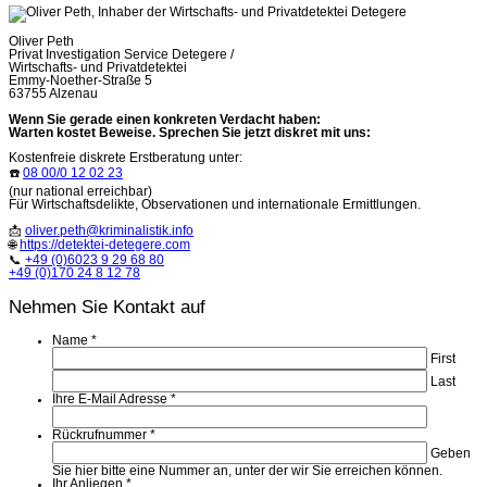
Oliver Peth
Privat Investigation Service Detegere /
Wirtschafts- und Privatdetektei
Emmy-Noether-Straße 5
63755 Alzenau
Wenn Sie gerade einen konkreten Verdacht haben:
Warten kostet Beweise. Sprechen Sie jetzt diskret mit uns:
Kostenfreie diskrete Erstberatung unter:
☎️
08 00/0 12 02 23
(nur national erreichbar)
Für Wirtschaftsdelikte, Observationen und internationale Ermittlungen.
📩
oliver.peth@kriminalistik.info
🌐
https://detektei-detegere.com
📞
+49 (0)6023 9 29 68 80
+49 (0)170 24 8 12 78
Nehmen Sie Kontakt auf
Name
*
First
Last
Ihre E-Mail Adresse
*
Rückrufnummer
*
Geben
Sie hier bitte eine Nummer an, unter der wir Sie erreichen können.
Ihr Anliegen
*