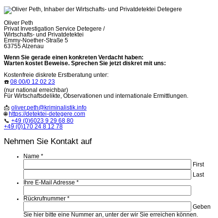
Oliver Peth
Privat Investigation Service Detegere /
Wirtschafts- und Privatdetektei
Emmy-Noether-Straße 5
63755 Alzenau
Wenn Sie gerade einen konkreten Verdacht haben:
Warten kostet Beweise. Sprechen Sie jetzt diskret mit uns:
Kostenfreie diskrete Erstberatung unter:
☎️
08 00/0 12 02 23
(nur national erreichbar)
Für Wirtschaftsdelikte, Observationen und internationale Ermittlungen.
📩
oliver.peth@kriminalistik.info
🌐
https://detektei-detegere.com
📞
+49 (0)6023 9 29 68 80
+49 (0)170 24 8 12 78
Nehmen Sie Kontakt auf
Name
*
First
Last
Ihre E-Mail Adresse
*
Rückrufnummer
*
Geben
Sie hier bitte eine Nummer an, unter der wir Sie erreichen können.