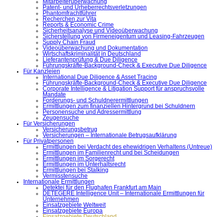
Mitarbeiterüberwachung
Patent- und Urheberrechtsverletzungen
Phantomfrachtführer
Recherchen zur Vita
Reports & Economic Crime
Sicherheitsanalyse und Videoüberwachung
Sicherstellung von Firmeneigentum und Leasing-Fahrzeugen
Supply Chain Fraud
Videoüberwachung und Dokumentation
Wirtschaftskriminalität in Deutschland
Lieferantenprüfung & Due Diligence
Führungskräfte-Background-Check & Executive Due Diligence
Für Kanzleien
International Due Diligence & Asset Tracing
Führungskräfte-Background-Check & Executive Due Diligence
Corporate Intelligence & Litigation Support für anspruchsvolle
Mandate
Forderungs- und Schuldnerermittlungen
Ermittlungen zum finanziellen Hintergrund bei Schuldnern
Personensuche und Adressermittlung
Zeugensuche
Für Versicherungen
Versicherungsbetrug
Versicherungen – Internationale Betrugsaufklärung
Für Privatpersonen
Ermittlungen bei Verdacht des ehewidrigen Verhaltens (Untreue)
Ermittlungen im Familienrecht und bei Scheidungen
Ermittlungen im Sorgerecht
Ermittlungen im Unterhaltsrecht
Ermittlungen bei Stalking
Vermisstensuche
Internationale Ermittlungen
Detektei für den Flughafen Frankfurt am Main
DETEGERE Intelligence Unit – Internationale Ermittlungen für
Unternehmen
Einsatzgebiete Weltweit
Einsatzgebiete Europa
Einsatzgebiete Deutschland