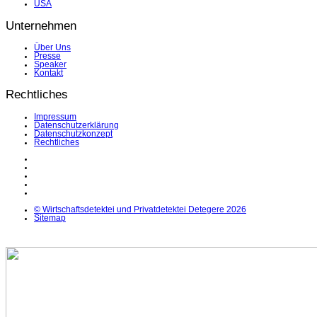
USA
Unternehmen
Über Uns
Presse
Speaker
Kontakt
Rechtliches
Impressum
Datenschutzerklärung
Datenschutzkonzept
Rechtliches
LinkedIn
Facebook
Instagram
YouTube
X
© Wirtschaftsdetektei und Privatdetektei Detegere 2026
Sitemap