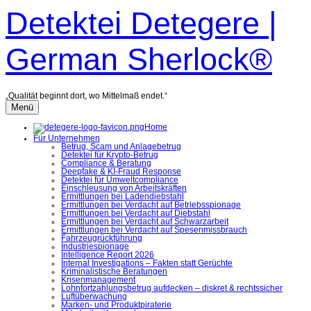
Zum
Detektei Detegere |
Inhalt
überspringen
German Sherlock®
„Qualität beginnt dort, wo Mittelmaß endet.“
Menü
Home
Für Unternehmen
Betrug, Scam und Anlagebetrug
Detektei für Krypto-Betrug
Compliance & Beratung
Deepfake & KI-Fraud Response
Detektei für Umweltcompliance
Einschleusung von Arbeitskräften
Ermittlungen bei Ladendiebstahl
Ermittlungen bei Verdacht auf Betriebsspionage
Ermittlungen bei Verdacht auf Diebstahl
Ermittlungen bei Verdacht auf Schwarzarbeit
Ermittlungen bei Verdacht auf Spesenmissbrauch
Fahrzeugrückführung
Industriespionage
Intelligence Report 2026
Internal Investigations – Fakten statt Gerüchte
Kriminalistische Beratungen
Krisenmanagement
Lohnfortzahlungsbetrug aufdecken – diskret & rechtssicher
Luftüberwachung
Marken- und Produktpiraterie