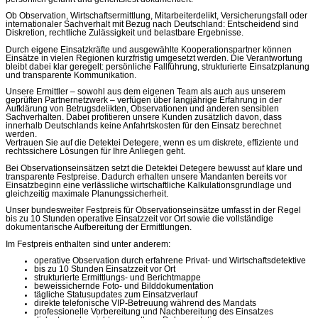
Ob Observation, Wirtschaftsermittlung, Mitarbeiterdelikt, Versicherungsfall oder
internationaler Sachverhalt mit Bezug nach Deutschland: Entscheidend sind
Diskretion, rechtliche Zulässigkeit und belastbare Ergebnisse.
Durch eigene Einsatzkräfte und ausgewählte Kooperationspartner können
Einsätze in vielen Regionen kurzfristig umgesetzt werden. Die Verantwortung
bleibt dabei klar geregelt: persönliche Fallführung, strukturierte Einsatzplanung
und transparente Kommunikation.
Unsere Ermittler – sowohl aus dem eigenen Team als auch aus unserem
geprüften Partnernetzwerk – verfügen über langjährige Erfahrung in der
Aufklärung von Betrugsdelikten, Observationen und anderen sensiblen
Sachverhalten. Dabei profitieren unsere Kunden zusätzlich davon, dass
innerhalb Deutschlands keine Anfahrtskosten für den Einsatz berechnet
werden.
Vertrauen Sie auf die Detektei Detegere, wenn es um diskrete, effiziente und
rechtssichere Lösungen für Ihre Anliegen geht.
Bei Observationseinsätzen setzt die Detektei Detegere bewusst auf klare und
transparente Festpreise. Dadurch erhalten unsere Mandanten bereits vor
Einsatzbeginn eine verlässliche wirtschaftliche Kalkulationsgrundlage und
gleichzeitig maximale Planungssicherheit.
Unser bundesweiter Festpreis für Observationseinsätze umfasst in der Regel
bis zu 10 Stunden operative Einsatzzeit vor Ort sowie die vollständige
dokumentarische Aufbereitung der Ermittlungen.
Im Festpreis enthalten sind unter anderem:
operative Observation durch erfahrene Privat- und Wirtschaftsdetektive
bis zu 10 Stunden Einsatzzeit vor Ort
strukturierte Ermittlungs- und Berichtmappe
beweissichernde Foto- und Bilddokumentation
tägliche Statusupdates zum Einsatzverlauf
direkte telefonische VIP-Betreuung während des Mandats
professionelle Vorbereitung und Nachbereitung des Einsatzes