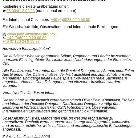
Kostenfreie diskrete Erstberatung unter:
☎️
08 00/0 12 02 23
(nur national erreichbar)
For International Customers:
+49 (0)6023 9 29 68 80
Für Wirtschaftsdelikte, Observationen und internationale Ermittlungen.
📩
oliver.peth@kriminalistik.info
📞
+49 (0)6023 9 29 68 80
+49 (0)170 24 8 12 78
Hinweis zu Einsatzgebieten*
Die auf dieser Website genannten Städte, Regionen und Länder bezeichnen
operative Einsatzgebiete. Sie stellen keine Niederlassungen oder Firmensitze
dar.
Alle Einsätze werden zentral über die Detektei Detegere in Alzenau koordiniert.
Aus Gründen des Datenschutzes, der Vertraulichkeit und zum Schutz unserer
Mandanten sind dargestellte Fallbeispiele fiktiv oder an reale Sachverhalte
angelehnt. Namen, Orte, Zeitangaben und einzelne Umstände wurden
verändert.
Verantwortlich für diesen Inhalt:
Dieser Inhalt wurde fachlich verantwortet durch Oliver Peth, Kriminalist, Profiler
und Inhaber der Detektei Detegere. Die Detektei Detegere verfügt über
Erfahrung in Wirtschaftsdetektei, OSINT-Recherchen, Observationen,
internationalen Ermittlungen und gerichtsfester Dokumentation.
Unser Anspruch ist es, Mandanten klar, diskret und rechtssicher zu
unterstützen. Deshalb werden unsere Inhalte regelmäßig geprüft, aktualisiert
und an neue rechtliche, wirtschaftliche und ermittlungstaktische Entwicklungen
angepasst.
Zuletzt aktualisiert: Juli 2026