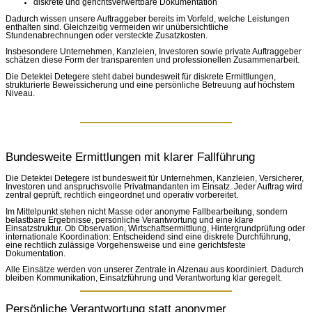
diskrete und gerichtsverwertbare Dokumentation
Dadurch wissen unsere Auftraggeber bereits im Vorfeld, welche Leistungen
enthalten sind. Gleichzeitig vermeiden wir unübersichtliche
Stundenabrechnungen oder versteckte Zusatzkosten.
Insbesondere Unternehmen, Kanzleien, Investoren sowie private Auftraggeber
schätzen diese Form der transparenten und professionellen Zusammenarbeit.
Die Detektei Detegere steht dabei bundesweit für diskrete Ermittlungen,
strukturierte Beweissicherung und eine persönliche Betreuung auf höchstem
Niveau.
Bundesweite Ermittlungen mit klarer Fallführung
Die Detektei Detegere ist bundesweit für Unternehmen, Kanzleien, Versicherer,
Investoren und anspruchsvolle Privatmandanten im Einsatz. Jeder Auftrag wird
zentral geprüft, rechtlich eingeordnet und operativ vorbereitet.
Im Mittelpunkt stehen nicht Masse oder anonyme Fallbearbeitung, sondern
belastbare Ergebnisse, persönliche Verantwortung und eine klare
Einsatzstruktur. Ob Observation, Wirtschaftsermittlung, Hintergrundprüfung oder
internationale Koordination: Entscheidend sind eine diskrete Durchführung,
eine rechtlich zulässige Vorgehensweise und eine gerichtsfeste
Dokumentation.
Alle Einsätze werden von unserer Zentrale in Alzenau aus koordiniert. Dadurch
bleiben Kommunikation, Einsatzführung und Verantwortung klar geregelt.
Persönliche Verantwortung statt anonymer