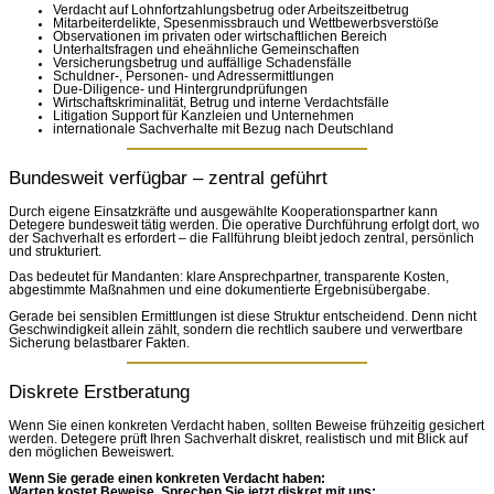
Verdacht auf Lohnfortzahlungsbetrug oder Arbeitszeitbetrug
Mitarbeiterdelikte, Spesenmissbrauch und Wettbewerbsverstöße
Observationen im privaten oder wirtschaftlichen Bereich
Unterhaltsfragen und eheähnliche Gemeinschaften
Versicherungsbetrug und auffällige Schadensfälle
Schuldner-, Personen- und Adressermittlungen
Due-Diligence- und Hintergrundprüfungen
Wirtschaftskriminalität, Betrug und interne Verdachtsfälle
Litigation Support für Kanzleien und Unternehmen
internationale Sachverhalte mit Bezug nach Deutschland
Bundesweit verfügbar – zentral geführt
Durch eigene Einsatzkräfte und ausgewählte Kooperationspartner kann
Detegere bundesweit tätig werden. Die operative Durchführung erfolgt dort, wo
der Sachverhalt es erfordert – die Fallführung bleibt jedoch zentral, persönlich
und strukturiert.
Das bedeutet für Mandanten: klare Ansprechpartner, transparente Kosten,
abgestimmte Maßnahmen und eine dokumentierte Ergebnisübergabe.
Gerade bei sensiblen Ermittlungen ist diese Struktur entscheidend. Denn nicht
Geschwindigkeit allein zählt, sondern die rechtlich saubere und verwertbare
Sicherung belastbarer Fakten.
Diskrete Erstberatung
Wenn Sie einen konkreten Verdacht haben, sollten Beweise frühzeitig gesichert
werden. Detegere prüft Ihren Sachverhalt diskret, realistisch und mit Blick auf
den möglichen Beweiswert.
Wenn Sie gerade einen konkreten Verdacht haben:
Warten kostet Beweise. Sprechen Sie jetzt diskret mit uns: