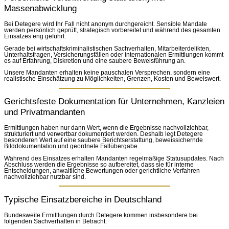
Massenabwicklung
Bei Detegere wird Ihr Fall nicht anonym durchgereicht. Sensible Mandate
werden persönlich geprüft, strategisch vorbereitet und während des gesamten
Einsatzes eng geführt.
Gerade bei wirtschaftskriminalistischen Sachverhalten, Mitarbeiterdelikten,
Unterhaltsfragen, Versicherungsfällen oder internationalen Ermittlungen kommt
es auf Erfahrung, Diskretion und eine saubere Beweisführung an.
Unsere Mandanten erhalten keine pauschalen Versprechen, sondern eine
realistische Einschätzung zu Möglichkeiten, Grenzen, Kosten und Beweiswert.
Gerichtsfeste Dokumentation für Unternehmen, Kanzleien
und Privatmandanten
Ermittlungen haben nur dann Wert, wenn die Ergebnisse nachvollziehbar,
strukturiert und verwertbar dokumentiert werden. Deshalb legt Detegere
besonderen Wert auf eine saubere Berichtserstattung, beweissichernde
Bilddokumentation und geordnete Fallübergabe.
Während des Einsatzes erhalten Mandanten regelmäßige Statusupdates. Nach
Abschluss werden die Ergebnisse so aufbereitet, dass sie für interne
Entscheidungen, anwaltliche Bewertungen oder gerichtliche Verfahren
nachvollziehbar nutzbar sind.
Typische Einsatzbereiche in Deutschland
Bundesweite Ermittlungen durch Detegere kommen insbesondere bei
folgenden Sachverhalten in Betracht: