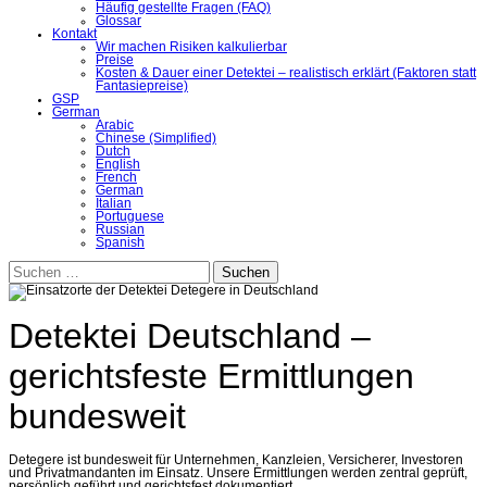
Häufig gestellte Fragen (FAQ)
Glossar
Kontakt
Wir machen Risiken kalkulierbar
Preise
Kosten & Dauer einer Detektei – realistisch erklärt (Faktoren statt
Fantasiepreise)
GSP
German
Arabic
Chinese (Simplified)
Dutch
English
French
German
Italian
Portuguese
Russian
Spanish
Suchen
nach:
Detektei Deutschland –
gerichtsfeste Ermittlungen
bundesweit
Detegere ist bundesweit für Unternehmen, Kanzleien, Versicherer, Investoren
und Privatmandanten im Einsatz. Unsere Ermittlungen werden zentral geprüft,
persönlich geführt und gerichtsfest dokumentiert.