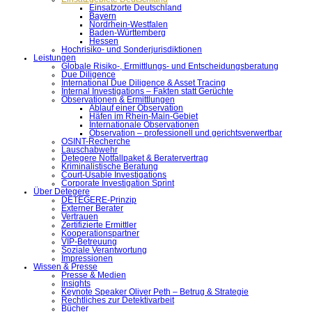
Einsatzorte Deutschland
Bayern
Nordrhein-Westfalen
Baden-Württemberg
Hessen
Hochrisiko- und Sonderjurisdiktionen
Leistungen
Globale Risiko-, Ermittlungs- und Entscheidungsberatung
Due Diligence
International Due Diligence & Asset Tracing
Internal Investigations – Fakten statt Gerüchte
Observationen & Ermittlungen
Ablauf einer Observation
Häfen im Rhein-Main-Gebiet
Internationale Observationen
Observation – professionell und gerichtsverwertbar
OSINT-Recherche
Lauschabwehr
Detegere Notfallpaket & Beratervertrag
Kriminalistische Beratung
Court-Usable Investigations
Corporate Investigation Sprint
Über Detegere
DETEGERE-Prinzip
Externer Berater
Vertrauen
Zertifizierte Ermittler
Kooperationspartner
VIP-Betreuung
Soziale Verantwortung
Impressionen
Wissen & Presse
Presse & Medien
Insights
Keynote Speaker Oliver Peth – Betrug & Strategie
Rechtliches zur Detektivarbeit
Bücher