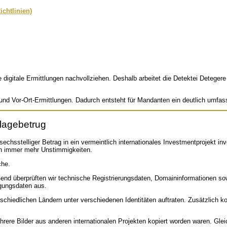
chtlinien)
 digitale Ermittlungen nachvollziehen. Deshalb arbeitet die Detektei Detegere 
 Vor-Ort-Ermittlungen. Dadurch entsteht für Mandanten ein deutlich umfas
nlagebetrug
chsstelliger Betrag in ein vermeintlich internationales Investmentprojekt in
on immer mehr Unstimmigkeiten.
che.
nd überprüften wir technische Registrierungsdaten, Domaininformationen sowi
igungsdaten aus.
rschiedlichen Ländern unter verschiedenen Identitäten auftraten. Zusätzlich k
e Bilder aus anderen internationalen Projekten kopiert worden waren. Gleich