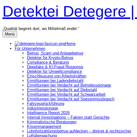
Zum
Detektei Detegere 
Inhalt
überspringen
„Qualität beginnt dort, wo Mittelmaß endet.“
Menü
Home
Für Unternehmen
Betrug, Scam und Anlagebetrug
Detektei für Krypto-Betrug
Compliance & Beratung
Deepfake & KI-Fraud Response
Detektei für Umweltcompliance
Einschleusung von Arbeitskräften
Ermittlungen bei Ladendiebstahl
Ermittlungen bei Verdacht auf Betriebsspionage
Ermittlungen bei Verdacht auf Diebstahl
Ermittlungen bei Verdacht auf Schwarzarbeit
Ermittlungen bei Verdacht auf Spesenmissbrauch
Fahrzeugrückführung
Industriespionage
Intelligence Report 2026
Internal Investigations – Fakten statt Gerüchte
Kriminalistische Beratungen
Krisenmanagement
Lohnfortzahlungsbetrug aufdecken – diskret & rechtssicher
Luftüberwachung