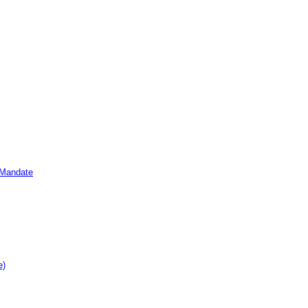
e Mandate
e)