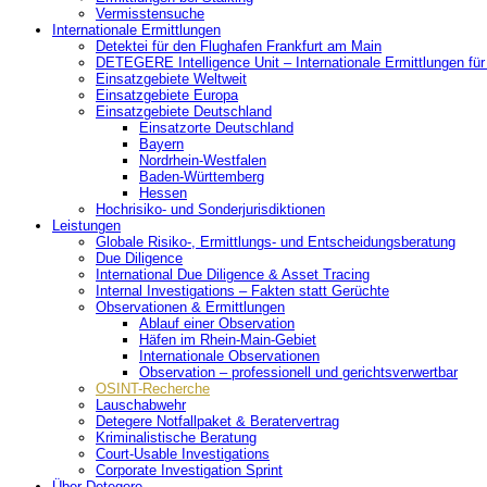
Vermisstensuche
Internationale Ermittlungen
Detektei für den Flughafen Frankfurt am Main
DETEGERE Intelligence Unit – Internationale Ermittlungen fü
Einsatzgebiete Weltweit
Einsatzgebiete Europa
Einsatzgebiete Deutschland
Einsatzorte Deutschland
Bayern
Nordrhein-Westfalen
Baden-Württemberg
Hessen
Hochrisiko- und Sonderjurisdiktionen
Leistungen
Globale Risiko-, Ermittlungs- und Entscheidungsberatung
Due Diligence
International Due Diligence & Asset Tracing
Internal Investigations – Fakten statt Gerüchte
Observationen & Ermittlungen
Ablauf einer Observation
Häfen im Rhein-Main-Gebiet
Internationale Observationen
Observation – professionell und gerichtsverwertbar
OSINT-Recherche
Lauschabwehr
Detegere Notfallpaket & Beratervertrag
Kriminalistische Beratung
Court-Usable Investigations
Corporate Investigation Sprint
Über Detegere