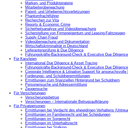
Marken- und Produktpiraterie
Mitarbeiterüberwachung
Patent- und Urheberrechtsverletzungen
Phantomfrachtführer
Recherchen zur Vita
Reports & Economic Crime
Sicherheitsanalyse und Videoüberwachung
Sicherstellung von Firmeneigentum und Leasing-Fahrzeugen
Supply Chain Fraud
Videoüberwachung und Dokumentation
Wirtschaftskriminalität in Deutschland
Lieferantenprüfung & Due Diligence
Führungskräfte-Background-Check & Executive Due Diligence
Für Kanzleien
International Due Diligence & Asset Tracing
Führungskräfte-Background-Check & Executive Due Diligence
Corporate Intelligence & Litigation Support für anspruchsvoll
Forderungs- und Schuldnerermittlungen
Ermittlungen zum finanziellen Hintergrund bei Schuldnern
Personensuche und Adressermittlung
Zeugensuche
Für Versicherungen
Versicherungsbetrug
Versicherungen – Internationale Betrugsaufklärung
Für Privatpersonen
Ermittlungen bei Verdacht des ehewidrigen Verhaltens (Untreu
Ermittlungen im Familienrecht und bei Scheidungen
Ermittlungen im Sorgerecht
Ermittlungen im Unterhaltsrecht
Ermittlungen bei Stalking