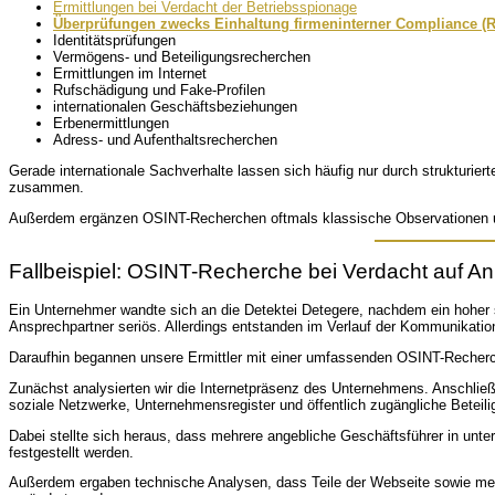
Ermittlungen bei Verdacht der Betriebsspionage
Überprüfungen zwecks Einhaltung firmeninterner Compliance (Ri
Identitätsprüfungen
Vermögens- und Beteiligungsrecherchen
Ermittlungen im Internet
Rufschädigung und Fake-Profilen
internationalen Geschäftsbeziehungen
Erbenermittlungen
Adress- und Aufenthaltsrecherchen
Gerade internationale Sachverhalte lassen sich häufig nur durch strukturierte
zusammen.
Außerdem ergänzen OSINT-Recherchen oftmals klassische Observationen und
Fallbeispiel: OSINT-Recherche bei Verdacht auf A
Ein Unternehmer wandte sich an die Detektei Detegere, nachdem ein hoher se
Ansprechpartner seriös. Allerdings entstanden im Verlauf der Kommunikati
Daraufhin begannen unsere Ermittler mit einer umfassenden OSINT-Recher
Zunächst analysierten wir die Internetpräsenz des Unternehmens. Anschließe
soziale Netzwerke, Unternehmensregister und öffentlich zugängliche Beteil
Dabei stellte sich heraus, dass mehrere angebliche Geschäftsführer in unte
festgestellt werden.
Außerdem ergaben technische Analysen, dass Teile der Webseite sowie mehrer