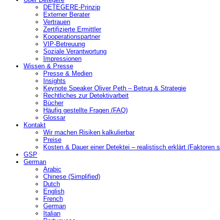
DETEGERE-Prinzip
Externer Berater
Vertrauen
Zertifizierte Ermittler
Kooperationspartner
VIP-Betreuung
Soziale Verantwortung
Impressionen
Wissen & Presse
Presse & Medien
Insights
Keynote Speaker Oliver Peth – Betrug & Strategie
Rechtliches zur Detektivarbeit
Bücher
Häufig gestellte Fragen (FAQ)
Glossar
Kontakt
Wir machen Risiken kalkulierbar
Preise
Kosten & Dauer einer Detektei – realistisch erklärt (Faktoren s
GSP
German
Arabic
Chinese (Simplified)
Dutch
English
French
German
Italian