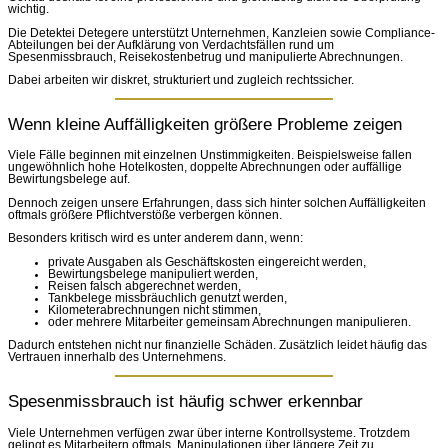
wichtig.
Die Detektei Detegere unterstützt Unternehmen, Kanzleien sowie Compliance-
Abteilungen bei der Aufklärung von Verdachtsfällen rund um
Spesenmissbrauch, Reisekostenbetrug und manipulierte Abrechnungen.
Dabei arbeiten wir diskret, strukturiert und zugleich rechtssicher.
Wenn kleine Auffälligkeiten größere Probleme zeigen
Viele Fälle beginnen mit einzelnen Unstimmigkeiten. Beispielsweise fallen
ungewöhnlich hohe Hotelkosten, doppelte Abrechnungen oder auffällige
Bewirtungsbelege auf.
Dennoch zeigen unsere Erfahrungen, dass sich hinter solchen Auffälligkeiten
oftmals größere Pflichtverstöße verbergen können.
Besonders kritisch wird es unter anderem dann, wenn:
private Ausgaben als Geschäftskosten eingereicht werden,
Bewirtungsbelege manipuliert werden,
Reisen falsch abgerechnet werden,
Tankbelege missbräuchlich genutzt werden,
Kilometerabrechnungen nicht stimmen,
oder mehrere Mitarbeiter gemeinsam Abrechnungen manipulieren.
Dadurch entstehen nicht nur finanzielle Schäden. Zusätzlich leidet häufig das
Vertrauen innerhalb des Unternehmens.
Spesenmissbrauch ist häufig schwer erkennbar
Viele Unternehmen verfügen zwar über interne Kontrollsysteme. Trotzdem
gelingt es Mitarbeitern oftmals, Manipulationen über längere Zeit zu