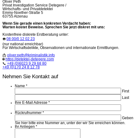
Oliver Peth
Privat Investigation Service Detegere /
Wirtschafts- und Privatdetektei
Emmy-Noether-Straße 5
63755 Alzenau
Wenn Sie gerade einen konkreten Verdacht haben:
Warten kostet Beweise. Sprechen Sie jetzt diskret mit uns:
Kostenfreie diskrete Erstberatung unter:
☎️
08 00/0 12 02 23
(nur national erreichbar)
Für Wirtschaftsdelikte, Observationen und internationale Ermittlungen.
📩
oliver.peth@kriminalistik.info
🌐
https://detektei-detegere.com
📞
+49 (0)6023 9 29 68 80
+49 (0)170 24 8 12 78
Nehmen Sie Kontakt auf
Name
*
First
Last
Ihre E-Mail Adresse
*
Rückrufnummer
*
Geben
Sie hier bitte eine Nummer an, unter der wir Sie erreichen können.
Ihr Anliegen
*