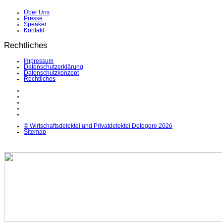
Über Uns
Presse
Speaker
Kontakt
Rechtliches
Impressum
Datenschutzerklärung
Datenschutzkonzept
Rechtliches
LinkedIn
Facebook
Instagram
YouTube
X
© Wirtschaftsdetektei und Privatdetektei Detegere 2026
Sitemap