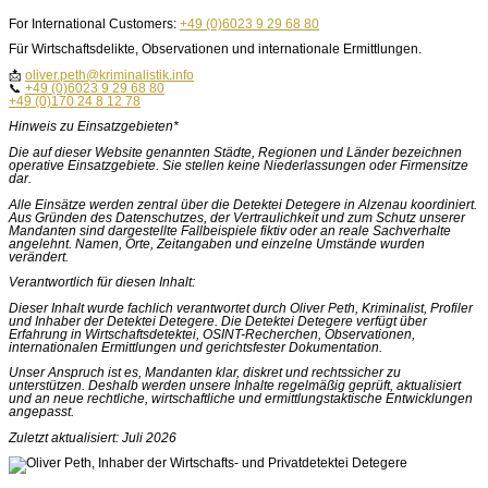
For International Customers:
+49 (0)6023 9 29 68 80
Für Wirtschaftsdelikte, Observationen und internationale Ermittlungen.
📩
oliver.peth@kriminalistik.info
📞
+49 (0)6023 9 29 68 80
+49 (0)170 24 8 12 78
Hinweis zu Einsatzgebieten*
Die auf dieser Website genannten Städte, Regionen und Länder bezeichnen
operative Einsatzgebiete. Sie stellen keine Niederlassungen oder Firmensitze
dar.
Alle Einsätze werden zentral über die Detektei Detegere in Alzenau koordiniert.
Aus Gründen des Datenschutzes, der Vertraulichkeit und zum Schutz unserer
Mandanten sind dargestellte Fallbeispiele fiktiv oder an reale Sachverhalte
angelehnt. Namen, Orte, Zeitangaben und einzelne Umstände wurden
verändert.
Verantwortlich für diesen Inhalt:
Dieser Inhalt wurde fachlich verantwortet durch Oliver Peth, Kriminalist, Profiler
und Inhaber der Detektei Detegere. Die Detektei Detegere verfügt über
Erfahrung in Wirtschaftsdetektei, OSINT-Recherchen, Observationen,
internationalen Ermittlungen und gerichtsfester Dokumentation.
Unser Anspruch ist es, Mandanten klar, diskret und rechtssicher zu
unterstützen. Deshalb werden unsere Inhalte regelmäßig geprüft, aktualisiert
und an neue rechtliche, wirtschaftliche und ermittlungstaktische Entwicklungen
angepasst.
Zuletzt aktualisiert: Juli 2026