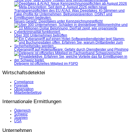
„Shoe Dog“ über Erfolg, Risiken und Wirtschaftskriminalität
Neues Gesetz: Deepfakes unter Kennzeichnungspflicht
Über 300 Unternehmen betroffen
Cyberangriff auf Hotelsoftware: Gefahr durch Dienstleister und Phishing
Detegere ist offizielles Mitglied im FSPD
Wirtschaftsdetektei
Compliance
Forensik
Observation
Mitarbeiterbetrug
Internationale Ermittlungen
Österreich
Schweiz
Spanien
USA
Unternehmen