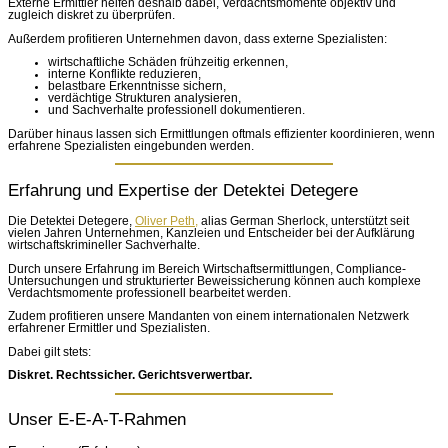
Externe Ermittler helfen deshalb dabei, Verdachtsmomente objektiv und
zugleich diskret zu überprüfen.
Außerdem profitieren Unternehmen davon, dass externe Spezialisten:
wirtschaftliche Schäden frühzeitig erkennen,
interne Konflikte reduzieren,
belastbare Erkenntnisse sichern,
verdächtige Strukturen analysieren,
und Sachverhalte professionell dokumentieren.
Darüber hinaus lassen sich Ermittlungen oftmals effizienter koordinieren, wenn
erfahrene Spezialisten eingebunden werden.
Erfahrung und Expertise der Detektei Detegere
Die Detektei Detegere,
Oliver Peth,
alias German Sherlock, unterstützt seit
vielen Jahren Unternehmen, Kanzleien und Entscheider bei der Aufklärung
wirtschaftskrimineller Sachverhalte.
Durch unsere Erfahrung im Bereich Wirtschaftsermittlungen, Compliance-
Untersuchungen und strukturierter Beweissicherung können auch komplexe
Verdachtsmomente professionell bearbeitet werden.
Zudem profitieren unsere Mandanten von einem internationalen Netzwerk
erfahrener Ermittler und Spezialisten.
Dabei gilt stets:
Diskret. Rechtssicher. Gerichtsverwertbar.
Unser E-E-A-T-Rahmen