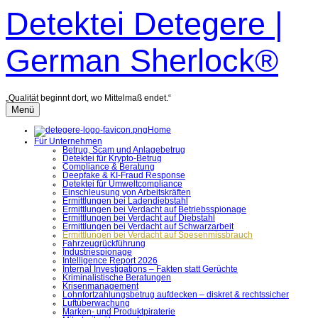
Zum
Detektei Detegere |
Inhalt
überspringen
German Sherlock®
„Qualität beginnt dort, wo Mittelmaß endet.“
Menü
Home
Für Unternehmen
Betrug, Scam und Anlagebetrug
Detektei für Krypto-Betrug
Compliance & Beratung
Deepfake & KI-Fraud Response
Detektei für Umweltcompliance
Einschleusung von Arbeitskräften
Ermittlungen bei Ladendiebstahl
Ermittlungen bei Verdacht auf Betriebsspionage
Ermittlungen bei Verdacht auf Diebstahl
Ermittlungen bei Verdacht auf Schwarzarbeit
Ermittlungen bei Verdacht auf Spesenmissbrauch
Fahrzeugrückführung
Industriespionage
Intelligence Report 2026
Internal Investigations – Fakten statt Gerüchte
Kriminalistische Beratungen
Krisenmanagement
Lohnfortzahlungsbetrug aufdecken – diskret & rechtssicher
Luftüberwachung
Marken- und Produktpiraterie