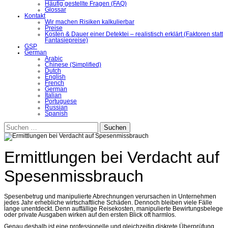
Häufig gestellte Fragen (FAQ)
Glossar
Kontakt
Wir machen Risiken kalkulierbar
Preise
Kosten & Dauer einer Detektei – realistisch erklärt (Faktoren statt
Fantasiepreise)
GSP
German
Arabic
Chinese (Simplified)
Dutch
English
French
German
Italian
Portuguese
Russian
Spanish
Suchen
nach:
Ermittlungen bei Verdacht auf
Spesenmissbrauch
Spesenbetrug und manipulierte Abrechnungen verursachen in Unternehmen
jedes Jahr erhebliche wirtschaftliche Schäden. Dennoch bleiben viele Fälle
lange unentdeckt. Denn auffällige Reisekosten, manipulierte Bewirtungsbelege
oder private Ausgaben wirken auf den ersten Blick oft harmlos.
Genau deshalb ist eine professionelle und gleichzeitig diskrete Überprüfung