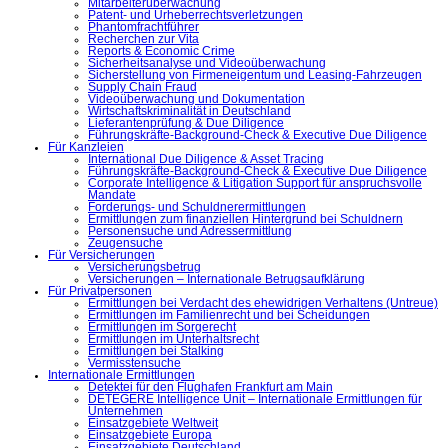
Mitarbeiterüberwachung
Patent- und Urheberrechtsverletzungen
Phantomfrachtführer
Recherchen zur Vita
Reports & Economic Crime
Sicherheitsanalyse und Videoüberwachung
Sicherstellung von Firmeneigentum und Leasing-Fahrzeugen
Supply Chain Fraud
Videoüberwachung und Dokumentation
Wirtschaftskriminalität in Deutschland
Lieferantenprüfung & Due Diligence
Führungskräfte-Background-Check & Executive Due Diligence
Für Kanzleien
International Due Diligence & Asset Tracing
Führungskräfte-Background-Check & Executive Due Diligence
Corporate Intelligence & Litigation Support für anspruchsvolle
Mandate
Forderungs- und Schuldnerermittlungen
Ermittlungen zum finanziellen Hintergrund bei Schuldnern
Personensuche und Adressermittlung
Zeugensuche
Für Versicherungen
Versicherungsbetrug
Versicherungen – Internationale Betrugsaufklärung
Für Privatpersonen
Ermittlungen bei Verdacht des ehewidrigen Verhaltens (Untreue)
Ermittlungen im Familienrecht und bei Scheidungen
Ermittlungen im Sorgerecht
Ermittlungen im Unterhaltsrecht
Ermittlungen bei Stalking
Vermisstensuche
Internationale Ermittlungen
Detektei für den Flughafen Frankfurt am Main
DETEGERE Intelligence Unit – Internationale Ermittlungen für
Unternehmen
Einsatzgebiete Weltweit
Einsatzgebiete Europa
Einsatzgebiete Deutschland