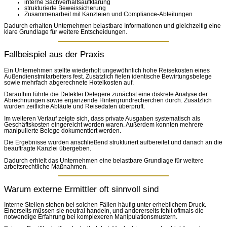
interne Sachverhaltsaufklärung
strukturierte Beweissicherung
Zusammenarbeit mit Kanzleien und Compliance-Abteilungen
Dadurch erhalten Unternehmen belastbare Informationen und gleichzeitig eine
klare Grundlage für weitere Entscheidungen.
Fallbeispiel aus der Praxis
Ein Unternehmen stellte wiederholt ungewöhnlich hohe Reisekosten eines
Außendienstmitarbeiters fest. Zusätzlich fielen identische Bewirtungsbelege
sowie mehrfach abgerechnete Hotelkosten auf.
Daraufhin führte die Detektei Detegere zunächst eine diskrete Analyse der
Abrechnungen sowie ergänzende Hintergrundrecherchen durch. Zusätzlich
wurden zeitliche Abläufe und Reisedaten überprüft.
Im weiteren Verlauf zeigte sich, dass private Ausgaben systematisch als
Geschäftskosten eingereicht worden waren. Außerdem konnten mehrere
manipulierte Belege dokumentiert werden.
Die Ergebnisse wurden anschließend strukturiert aufbereitet und danach an die
beauftragte Kanzlei übergeben.
Dadurch erhielt das Unternehmen eine belastbare Grundlage für weitere
arbeitsrechtliche Maßnahmen.
Warum externe Ermittler oft sinnvoll sind
Interne Stellen stehen bei solchen Fällen häufig unter erheblichem Druck.
Einerseits müssen sie neutral handeln, und andererseits fehlt oftmals die
notwendige Erfahrung bei komplexeren Manipulationsmustern.