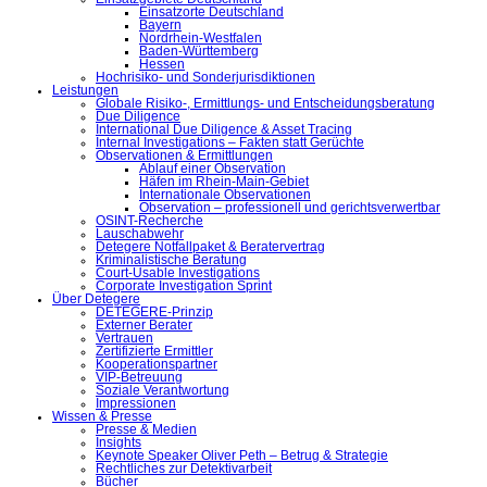
Einsatzorte Deutschland
Bayern
Nordrhein-Westfalen
Baden-Württemberg
Hessen
Hochrisiko- und Sonderjurisdiktionen
Leistungen
Globale Risiko-, Ermittlungs- und Entscheidungsberatung
Due Diligence
International Due Diligence & Asset Tracing
Internal Investigations – Fakten statt Gerüchte
Observationen & Ermittlungen
Ablauf einer Observation
Häfen im Rhein-Main-Gebiet
Internationale Observationen
Observation – professionell und gerichtsverwertbar
OSINT-Recherche
Lauschabwehr
Detegere Notfallpaket & Beratervertrag
Kriminalistische Beratung
Court-Usable Investigations
Corporate Investigation Sprint
Über Detegere
DETEGERE-Prinzip
Externer Berater
Vertrauen
Zertifizierte Ermittler
Kooperationspartner
VIP-Betreuung
Soziale Verantwortung
Impressionen
Wissen & Presse
Presse & Medien
Insights
Keynote Speaker Oliver Peth – Betrug & Strategie
Rechtliches zur Detektivarbeit
Bücher