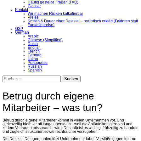
Häufig gestellte Fragen (FAQ)
Glossar
Kontakt
Wir machen Risiken kalkulierbar
Preise
Kosten & Dauer einer Detektei – realistisch erklärt (Faktoren statt
Fantasiepreise)
GSP
German
Arabic
Chinese (Simplified)
Dutch
English
French
German
Italian
Portuguese
Russian
Spanish
Suchen
nach:
Betrug durch eigene
Mitarbeiter – was tun?
Betrug durch eigene Mitarbeiter kommt in vielen Unternehmen vor. Und
gleichzeitig bleibt er oft lange unentdeckt, weil die Abläufe komplex sind und
zudem Vertrauen missbraucht wird. Deshalb ist es wichtig, frühzeitig zu handeln
und zugleich strukturiert sowie rechtssicher vorzugehen.
Die
Detektei Detegere
unterstützt Unternehmen dabei, Verstöße gegen interne