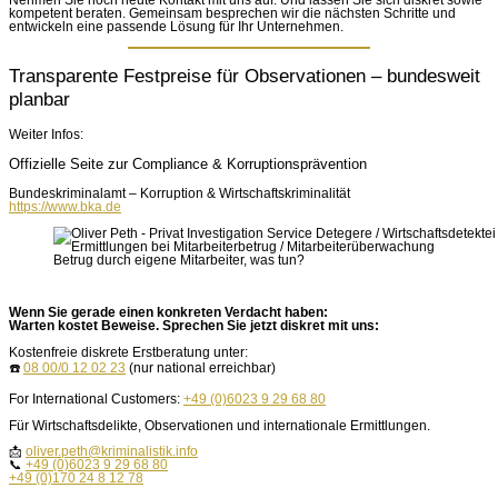
Nehmen Sie noch heute Kontakt mit uns auf. Und lassen Sie sich diskret sowie
kompetent beraten. Gemeinsam besprechen wir die nächsten Schritte und
entwickeln eine passende Lösung für Ihr Unternehmen.
Transparente Festpreise für Observationen – bundesweit
planbar
Weiter Infos:
Offizielle Seite zur Compliance & Korruptionsprävention
Bundeskriminalamt
– Korruption & Wirtschaftskriminalität
https://www.bka.de
Betrug durch eigene Mitarbeiter, was tun?
Wenn Sie gerade einen konkreten Verdacht haben:
Warten kostet Beweise. Sprechen Sie jetzt diskret mit uns:
Kostenfreie diskrete Erstberatung unter:
☎️
08 00/0 12 02 23
(nur national erreichbar)
For International Customers:
+49 (0)6023 9 29 68 80
Für Wirtschaftsdelikte, Observationen und internationale Ermittlungen.
📩
oliver.peth@kriminalistik.info
📞
+49 (0)6023 9 29 68 80
+49 (0)170 24 8 12 78