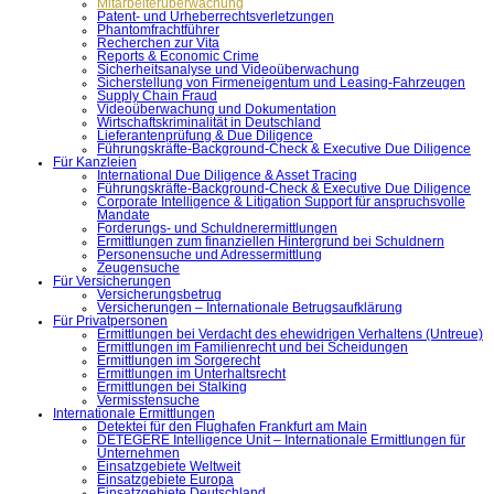
Mitarbeiterüberwachung
Patent- und Urheberrechtsverletzungen
Phantomfrachtführer
Recherchen zur Vita
Reports & Economic Crime
Sicherheitsanalyse und Videoüberwachung
Sicherstellung von Firmeneigentum und Leasing-Fahrzeugen
Supply Chain Fraud
Videoüberwachung und Dokumentation
Wirtschaftskriminalität in Deutschland
Lieferantenprüfung & Due Diligence
Führungskräfte-Background-Check & Executive Due Diligence
Für Kanzleien
International Due Diligence & Asset Tracing
Führungskräfte-Background-Check & Executive Due Diligence
Corporate Intelligence & Litigation Support für anspruchsvolle
Mandate
Forderungs- und Schuldnerermittlungen
Ermittlungen zum finanziellen Hintergrund bei Schuldnern
Personensuche und Adressermittlung
Zeugensuche
Für Versicherungen
Versicherungsbetrug
Versicherungen – Internationale Betrugsaufklärung
Für Privatpersonen
Ermittlungen bei Verdacht des ehewidrigen Verhaltens (Untreue)
Ermittlungen im Familienrecht und bei Scheidungen
Ermittlungen im Sorgerecht
Ermittlungen im Unterhaltsrecht
Ermittlungen bei Stalking
Vermisstensuche
Internationale Ermittlungen
Detektei für den Flughafen Frankfurt am Main
DETEGERE Intelligence Unit – Internationale Ermittlungen für
Unternehmen
Einsatzgebiete Weltweit
Einsatzgebiete Europa
Einsatzgebiete Deutschland