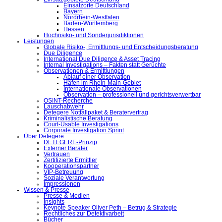
Einsatzorte Deutschland
Bayern
Nordrhein-Westfalen
Baden-Württemberg
Hessen
Hochrisiko- und Sonderjurisdiktionen
Leistungen
Globale Risiko-, Ermittlungs- und Entscheidungsberatung
Due Diligence
International Due Diligence & Asset Tracing
Internal Investigations – Fakten statt Gerüchte
Observationen & Ermittlungen
Ablauf einer Observation
Häfen im Rhein-Main-Gebiet
Internationale Observationen
Observation – professionell und gerichtsverwertbar
OSINT-Recherche
Lauschabwehr
Detegere Notfallpaket & Beratervertrag
Kriminalistische Beratung
Court-Usable Investigations
Corporate Investigation Sprint
Über Detegere
DETEGERE-Prinzip
Externer Berater
Vertrauen
Zertifizierte Ermittler
Kooperationspartner
VIP-Betreuung
Soziale Verantwortung
Impressionen
Wissen & Presse
Presse & Medien
Insights
Keynote Speaker Oliver Peth – Betrug & Strategie
Rechtliches zur Detektivarbeit
Bücher