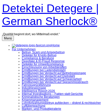
Zum
Detektei Detegere |
Inhalt
überspringen
German Sherlock®
„Qualität beginnt dort, wo Mittelmaß endet.“
Menü
Home
Für Unternehmen
Betrug, Scam und Anlagebetrug
Detektei für Krypto-Betrug
Compliance & Beratung
Deepfake & KI-Fraud Response
Detektei für Umweltcompliance
Einschleusung von Arbeitskräften
Ermittlungen bei Ladendiebstahl
Ermittlungen bei Verdacht auf Betriebsspionage
Ermittlungen bei Verdacht auf Diebstahl
Ermittlungen bei Verdacht auf Schwarzarbeit
Ermittlungen bei Verdacht auf Spesenmissbrauch
Fahrzeugrückführung
Industriespionage
Intelligence Report 2026
Internal Investigations – Fakten statt Gerüchte
Kriminalistische Beratungen
Krisenmanagement
Lohnfortzahlungsbetrug aufdecken – diskret & rechtssicher
Luftüberwachung
Marken- und Produktpiraterie