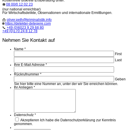
Kostenfreie diskrete Erstberatung unter:
☎️
08 00/0 12 02 23
(nur national erreichbar)
Für Wirtschaftsdelikte, Observationen und internationale Ermittlungen.
📩
oliver.peth@kriminalistik.info
🌐
https://detektei-detegere.com
📞
+49 (0)6023 9 29 68 80
+49 (0)170 24 8 12 78
Nehmen Sie Kontakt auf
Name
*
First
Last
Ihre E-Mail Adresse
*
Rückrufnummer
*
Geben
Sie hier bitte eine Nummer an, unter der wir Sie erreichen können.
Ihr Anliegen
*
Datenschutz
*
Akzeptieren
Ich habe die Datenschutzerklärung zur Kenntnis
genommen.