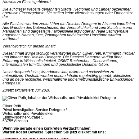
Hinweis zu Einsatzgebieten*
Die auf dieser Website genannten Städte, Regionen und Länder bezeichnen
operative Einsatzgebiete. Sie stellen keine Niederlassungen oder Firmensitze
dar.
Alle Einsätze werden zentral über die Detektei Detegere in Alzenau koordiniert.
Aus Gründen des Datenschutzes, der Vertraulichkeit und zum Schutz unserer
Mandanten sind dargestellte Fallbeispiele fiktiv oder an reale Sachverhalte
angelehnt. Namen, Orte, Zeitangaben und einzelne Umstände wurden
verändert.
Verantwortlich für diesen Inhalt:
Dieser Inhalt wurde fachlich verantwortet durch Oliver Peth, Kriminalist, Profiler
und Inhaber der Detektei Detegere. Die Detektei Detegere verfügt über
Erfahrung in Wirtschaftsdetektei, OSINT-Recherchen, Observationen,
internationalen Ermittlungen und gerichtsfester Dokumentation.
Unser Anspruch ist es, Mandanten klar, diskret und rechtssicher zu
unterstützen. Deshalb werden unsere Inhalte regelmäßig geprüft, aktualisiert
und an neue rechtliche, wirtschaftliche und ermittlungstaktische Entwicklungen
angepasst.
Zuletzt aktualisiert: Juli 2026
Oliver Peth
Privat Investigation Service Detegere /
Wirtschafts- und Privatdetektei
Emmy-Noether-Straße 5
63755 Alzenau
Wenn Sie gerade einen konkreten Verdacht haben:
Warten kostet Beweise. Sprechen Sie jetzt diskret mit uns: