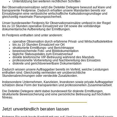
Unterstützung bei weiteren rechtlichen Schritten
Bei Observationseinsätzen setzt die Detektei Detegere bewusst auf klare und
transparente Festpreise. Dadurch erhalten unsere Mandanten bereits vor
Einsatzbeginn eine verlässliche wirtschaftliche Kalkulationsgrundlage und
gleichzeitig maximale Planungssicherheit.
Unser bundesweiter Festpreis für Observationseinsätze umfasst in der Regel
bis zu 10 Stunden operative Einsatzzeit vor Ort sowie die vollständige
dokumentarische Aufbereitung der Ermittlungen.
Im Festpreis enthalten sind unter anderem:
operative Observation durch erfahrene Privat- und Wirtschaftsdetektive
bis zu 10 Stunden Einsatzzeit vor Ort
strukturierte Ermittlungs- und Berichtmappe
beweissichernde Foto- und Bilddokumentation
tägliche Statusupdates zum Einsatzverlauf
direkte telefonische VIP-Betreuung während des Mandats
professionelle Vorbereitung und Nachbereitung des Einsatzes
diskrete und gerichtsverwertbare Dokumentation
Dadurch wissen unsere Auftraggeber bereits im Vorfeld, welche Leistungen
enthalten sind. Gleichzeitig vermeiden wir unübersichtliche
Stundenabrechnungen oder versteckte Zusatzkosten.
Insbesondere Unternehmen, Kanzleien, Investoren sowie private Auftraggeber
schätzen diese Form der transparenten und professionellen Zusammenarbeit.
Die Detektei Detegere steht dabei bundesweit für diskrete Ermittlungen,
strukturierte Beweissicherung und eine persönliche Betreuung auf höchstem
Niveau.
Jetzt unverbindlich beraten lassen