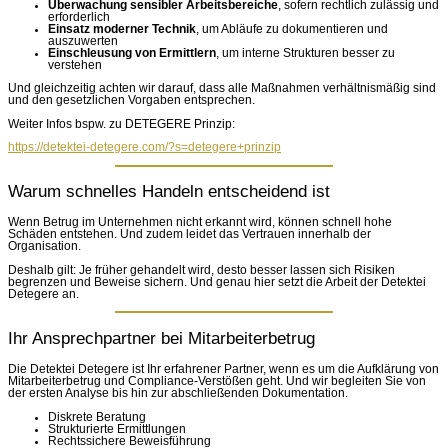
Überwachung sensibler Arbeitsbereiche
, sofern rechtlich zulässig und
erforderlich
Einsatz moderner Technik
, um Abläufe zu dokumentieren und
auszuwerten
Einschleusung von Ermittlern
, um interne Strukturen besser zu
verstehen
Und gleichzeitig achten wir darauf, dass alle Maßnahmen verhältnismäßig sind
und den gesetzlichen Vorgaben entsprechen.
Weiter Infos bspw. zu DETEGERE Prinzip:
https://detektei-detegere.com/?s=detegere+prinzip
Warum schnelles Handeln entscheidend ist
Wenn Betrug im Unternehmen nicht erkannt wird, können schnell hohe
Schäden entstehen. Und zudem leidet das Vertrauen innerhalb der
Organisation.
Deshalb gilt: Je früher gehandelt wird, desto besser lassen sich Risiken
begrenzen und Beweise sichern. Und genau hier setzt die Arbeit der Detektei
Detegere an.
Ihr Ansprechpartner bei Mitarbeiterbetrug
Die Detektei Detegere ist Ihr erfahrener Partner, wenn es um die Aufklärung von
Mitarbeiterbetrug und Compliance-Verstößen geht. Und wir begleiten Sie von
der ersten Analyse bis hin zur abschließenden Dokumentation.
Diskrete Beratung
Strukturierte Ermittlungen
Rechtssichere Beweisführung