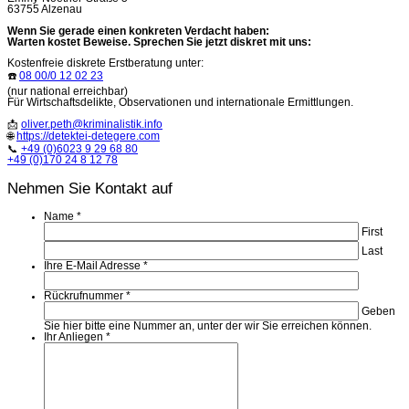
63755 Alzenau
Wenn Sie gerade einen konkreten Verdacht haben:
Warten kostet Beweise. Sprechen Sie jetzt diskret mit uns:
Kostenfreie diskrete Erstberatung unter:
☎️
08 00/0 12 02 23
(nur national erreichbar)
Für Wirtschaftsdelikte, Observationen und internationale Ermittlungen.
📩
oliver.peth@kriminalistik.info
🌐
https://detektei-detegere.com
📞
+49 (0)6023 9 29 68 80
+49 (0)170 24 8 12 78
Nehmen Sie Kontakt auf
Name
*
First
Last
Ihre E-Mail Adresse
*
Rückrufnummer
*
Geben
Sie hier bitte eine Nummer an, unter der wir Sie erreichen können.
Ihr Anliegen
*