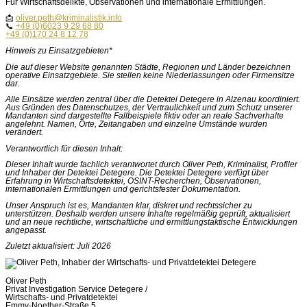
Für Wirtschaftsdelikte, Observationen und internationale Ermittlungen.
📩
oliver.peth@kriminalistik.info
📞
+49 (0)6023 9 29 68 80
+49 (0)170 24 8 12 78
Hinweis zu Einsatzgebieten*
Die auf dieser Website genannten Städte, Regionen und Länder bezeichnen
operative Einsatzgebiete. Sie stellen keine Niederlassungen oder Firmensitze
dar.
Alle Einsätze werden zentral über die Detektei Detegere in Alzenau koordiniert.
Aus Gründen des Datenschutzes, der Vertraulichkeit und zum Schutz unserer
Mandanten sind dargestellte Fallbeispiele fiktiv oder an reale Sachverhalte
angelehnt. Namen, Orte, Zeitangaben und einzelne Umstände wurden
verändert.
Verantwortlich für diesen Inhalt:
Dieser Inhalt wurde fachlich verantwortet durch Oliver Peth, Kriminalist, Profiler
und Inhaber der Detektei Detegere. Die Detektei Detegere verfügt über
Erfahrung in Wirtschaftsdetektei, OSINT-Recherchen, Observationen,
internationalen Ermittlungen und gerichtsfester Dokumentation.
Unser Anspruch ist es, Mandanten klar, diskret und rechtssicher zu
unterstützen. Deshalb werden unsere Inhalte regelmäßig geprüft, aktualisiert
und an neue rechtliche, wirtschaftliche und ermittlungstaktische Entwicklungen
angepasst.
Zuletzt aktualisiert: Juli 2026
Oliver Peth
Privat Investigation Service Detegere /
Wirtschafts- und Privatdetektei
Emmy-Noether-Straße 5