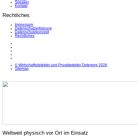
Speaker
Kontakt
Rechtliches
Impressum
Datenschutzerklärung
Datenschutzkonzept
Rechtliches
LinkedIn
Facebook
Instagram
YouTube
X
© Wirtschaftsdetektei und Privatdetektei Detegere 2026
Sitemap
Weltweit physisch vor Ort im Einsatz