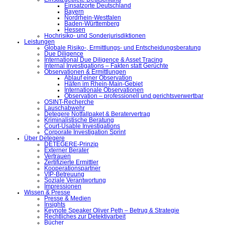
Einsatzorte Deutschland
Bayern
Nordrhein-Westfalen
Baden-Württemberg
Hessen
Hochrisiko- und Sonderjurisdiktionen
Leistungen
Globale Risiko-, Ermittlungs- und Entscheidungsberatung
Due Diligence
International Due Diligence & Asset Tracing
Internal Investigations – Fakten statt Gerüchte
Observationen & Ermittlungen
Ablauf einer Observation
Häfen im Rhein-Main-Gebiet
Internationale Observationen
Observation – professionell und gerichtsverwertbar
OSINT-Recherche
Lauschabwehr
Detegere Notfallpaket & Beratervertrag
Kriminalistische Beratung
Court-Usable Investigations
Corporate Investigation Sprint
Über Detegere
DETEGERE-Prinzip
Externer Berater
Vertrauen
Zertifizierte Ermittler
Kooperationspartner
VIP-Betreuung
Soziale Verantwortung
Impressionen
Wissen & Presse
Presse & Medien
Insights
Keynote Speaker Oliver Peth – Betrug & Strategie
Rechtliches zur Detektivarbeit
Bücher