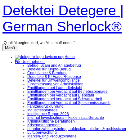
Zum
Detektei Detegere |
Inhalt
überspringen
German Sherlock®
„Qualität beginnt dort, wo Mittelmaß endet.“
Menü
Home
Für Unternehmen
Betrug, Scam und Anlagebetrug
Detektei für Krypto-Betrug
Compliance & Beratung
Deepfake & KI-Fraud Response
Detektei für Umweltcompliance
Einschleusung von Arbeitskräften
Ermittlungen bei Ladendiebstahl
Ermittlungen bei Verdacht auf Betriebsspionage
Ermittlungen bei Verdacht auf Diebstahl
Ermittlungen bei Verdacht auf Schwarzarbeit
Ermittlungen bei Verdacht auf Spesenmissbrauch
Fahrzeugrückführung
Industriespionage
Intelligence Report 2026
Internal Investigations – Fakten statt Gerüchte
Kriminalistische Beratungen
Krisenmanagement
Lohnfortzahlungsbetrug aufdecken – diskret & rechtssicher
Luftüberwachung
Marken- und Produktpiraterie