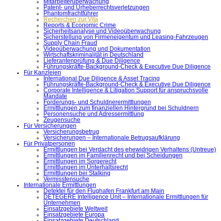
Mitarbeiterüberwachung
Patent- und Urheberrechtsverletzungen
Phantomfrachtführer
Recherchen zur Vita
Reports & Economic Crime
Sicherheitsanalyse und Videoüberwachung
Sicherstellung von Firmeneigentum und Leasing-Fahrzeugen
Supply Chain Fraud
Videoüberwachung und Dokumentation
Wirtschaftskriminalität in Deutschland
Lieferantenprüfung & Due Diligence
Führungskräfte-Background-Check & Executive Due Diligence
Für Kanzleien
International Due Diligence & Asset Tracing
Führungskräfte-Background-Check & Executive Due Diligence
Corporate Intelligence & Litigation Support für anspruchsvolle
Mandate
Forderungs- und Schuldnerermittlungen
Ermittlungen zum finanziellen Hintergrund bei Schuldnern
Personensuche und Adressermittlung
Zeugensuche
Für Versicherungen
Versicherungsbetrug
Versicherungen – Internationale Betrugsaufklärung
Für Privatpersonen
Ermittlungen bei Verdacht des ehewidrigen Verhaltens (Untreue)
Ermittlungen im Familienrecht und bei Scheidungen
Ermittlungen im Sorgerecht
Ermittlungen im Unterhaltsrecht
Ermittlungen bei Stalking
Vermisstensuche
Internationale Ermittlungen
Detektei für den Flughafen Frankfurt am Main
DETEGERE Intelligence Unit – Internationale Ermittlungen für
Unternehmen
Einsatzgebiete Weltweit
Einsatzgebiete Europa
Einsatzgebiete Deutschland