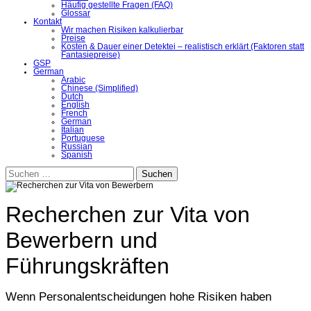
Häufig gestellte Fragen (FAQ)
Glossar
Kontakt
Wir machen Risiken kalkulierbar
Preise
Kosten & Dauer einer Detektei – realistisch erklärt (Faktoren statt
Fantasiepreise)
GSP
German
Arabic
Chinese (Simplified)
Dutch
English
French
German
Italian
Portuguese
Russian
Spanish
Suchen
nach:
Recherchen zur Vita von
Bewerbern und
Führungskräften
Wenn Personalentscheidungen hohe Risiken haben