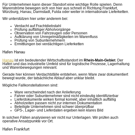
Für Unternehmen kann dieser Standort eine wichtige Rolle spielen. Denn
Warenströme bewegen sich von hier aus schnell in Richtung Frankfurt,
Würzburg, Hanau, Darmstadt, Fulda oder weiter in internationale Lieferketten.
Wir unterstützen hier unter anderem bei:
Verdacht auf Frachtdiebstahl
Prüfung auffälliger Abholvorgänge
Observation von Fahrzeugen oder Personen
Aufklärung von Unregelmäßigkeiten im Warenfluss
Prüfung von Subunternehmern
Ermittlungen bei verdächtigen Lieferketten
Hafen Hanau
Hanau
ist ein bedeutender Wirtschaftsstandort im
Rhein-Main-Gebiet
. Der
Hafen und das industrielle Umfeld sind für logistische Prozesse, Lagerhaltung
und Warenbewegungen relevant.
Gerade hier können Verdachtsfälle entstehen, wenn Ware zwar dokumentiert
bewegt wurde, der tatsächliche Ablauf aber unklar bleibt.
Mögliche Fallkonstellationen sind:
Ware verschwindet nach der Anlieferung
Fahrer oder Subunternehmer sind nicht eindeutig identifizierbar
Lieferdokumente wirken formal korrekt, aber inhaltlich auffällig
Abholzeiten passen nicht zur internen Dokumentation
Beteiligte Unternehmen sind schwer überprüfbar
GPS-, Lager- und Lieferdaten ergeben kein klares Bild
In solchen Fällen analysieren wir nicht nur Unterlagen. Wir prüfen auch
operative Ansatzpunkte vor Ort.
Hafen Frankfurt