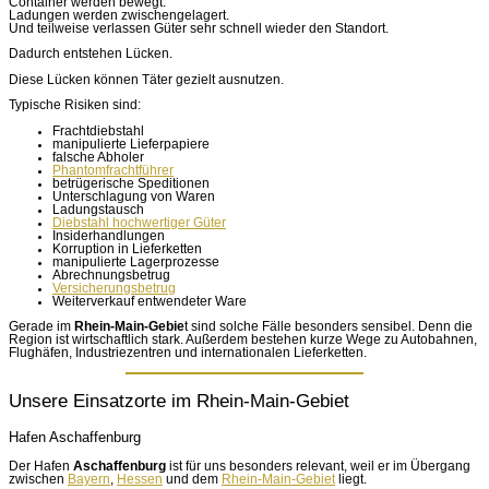
Container werden bewegt.
Ladungen werden zwischengelagert.
Und teilweise verlassen Güter sehr schnell wieder den Standort.
Dadurch entstehen Lücken.
Diese Lücken können Täter gezielt ausnutzen.
Typische Risiken sind:
Frachtdiebstahl
manipulierte Lieferpapiere
falsche Abholer
Phantomfrachtführer
betrügerische Speditionen
Unterschlagung von Waren
Ladungstausch
Diebstahl hochwertiger Güter
Insiderhandlungen
Korruption in Lieferketten
manipulierte Lagerprozesse
Abrechnungsbetrug
Versicherungsbetrug
Weiterverkauf entwendeter Ware
Gerade im
Rhein-Main-Gebie
t sind solche Fälle besonders sensibel. Denn die
Region ist wirtschaftlich stark. Außerdem bestehen kurze Wege zu Autobahnen,
Flughäfen, Industriezentren und internationalen Lieferketten.
Unsere Einsatzorte im Rhein-Main-Gebiet
Hafen Aschaffenburg
Der Hafen
Aschaffenburg
ist für uns besonders relevant, weil er im Übergang
zwischen
Bayern
,
Hessen
und dem
Rhein-Main-Gebiet
liegt.