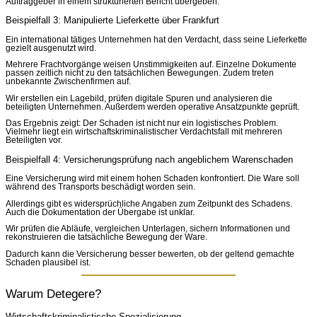
Auftraggeber in einem strukturierten Bericht übergeben.
Beispielfall 3: Manipulierte Lieferkette über Frankfurt
Ein international tätiges Unternehmen hat den Verdacht, dass seine Lieferkette
gezielt ausgenutzt wird.
Mehrere Frachtvorgänge weisen Unstimmigkeiten auf. Einzelne Dokumente
passen zeitlich nicht zu den tatsächlichen Bewegungen. Zudem treten
unbekannte Zwischenfirmen auf.
Wir erstellen ein Lagebild, prüfen digitale Spuren und analysieren die
beteiligten Unternehmen. Außerdem werden operative Ansatzpunkte geprüft.
Das Ergebnis zeigt: Der Schaden ist nicht nur ein logistisches Problem.
Vielmehr liegt ein wirtschaftskriminalistischer Verdachtsfall mit mehreren
Beteiligten vor.
Beispielfall 4: Versicherungsprüfung nach angeblichem Warenschaden
Eine Versicherung wird mit einem hohen Schaden konfrontiert. Die Ware soll
während des Transports beschädigt worden sein.
Allerdings gibt es widersprüchliche Angaben zum Zeitpunkt des Schadens.
Auch die Dokumentation der Übergabe ist unklar.
Wir prüfen die Abläufe, vergleichen Unterlagen, sichern Informationen und
rekonstruieren die tatsächliche Bewegung der Ware.
Dadurch kann die Versicherung besser bewerten, ob der geltend gemachte
Schaden plausibel ist.
Warum Detegere?
Wirtschaftskriminalistische Spezialisierung