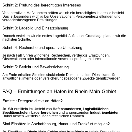
Schritt 2: Prüfung des berechtigten Interesses
Vor operativen Maßnahmen prüfen wir, ob ein berechtigtes Interesse besteht.
Das ist besonders wichtig bei Observationen, Personenfeststellungen und
verdachtsbezogenen Ermittlungen.
Schritt 3: Lagebild und Einsatzplanung
Danach erstellen wir ein erstes Lagebild. Auf dieser Grundlage planen wir die
nächsten Schritte.
Schritt 4: Recherche und operative Umsetzung
Je nach Fall führen wir offene Recherchen, verdeckte Ermittlungen,
Observationen oder internationale Anschlussprüfungen durch.
Schritt 5: Bericht und Beweissicherung
Am Ende erhalten Sie eine strukturierte Dokumentation. Diese kann für
anwaltliche, interne oder versicherungsbezogene Zwecke genutzt werden.
FAQ – Ermittlungen an Häfen im Rhein-Main-Gebiet
Ermittelt Detegere direkt an Häfen?
Ja. Wir ermitteln im Umfeld von
Hafenstandorten
,
Logistikflächen
,
Speditionshöfen
,
Lagerbereichen
und angrenzenden
Industriegebieten
.
Dabei achten wir stets auf den rechtlichen Rahmen.
Sind Einsätze in Aschaffenburg, Hanau und Frankfurt möglich?
Ja. Einsätze im
Rhein-Main-Gebiet sind kurzfristig möglich
. Dazu zählen