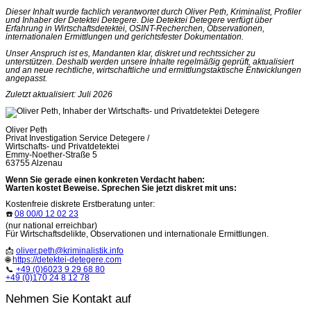
Dieser Inhalt wurde fachlich verantwortet durch Oliver Peth, Kriminalist, Profiler
und Inhaber der Detektei Detegere. Die Detektei Detegere verfügt über
Erfahrung in Wirtschaftsdetektei, OSINT-Recherchen, Observationen,
internationalen Ermittlungen und gerichtsfester Dokumentation.
Unser Anspruch ist es, Mandanten klar, diskret und rechtssicher zu
unterstützen. Deshalb werden unsere Inhalte regelmäßig geprüft, aktualisiert
und an neue rechtliche, wirtschaftliche und ermittlungstaktische Entwicklungen
angepasst.
Zuletzt aktualisiert: Juli 2026
Oliver Peth
Privat Investigation Service Detegere /
Wirtschafts- und Privatdetektei
Emmy-Noether-Straße 5
63755 Alzenau
Wenn Sie gerade einen konkreten Verdacht haben:
Warten kostet Beweise. Sprechen Sie jetzt diskret mit uns:
Kostenfreie diskrete Erstberatung unter:
☎️
08 00/0 12 02 23
(nur national erreichbar)
Für Wirtschaftsdelikte, Observationen und internationale Ermittlungen.
📩
oliver.peth@kriminalistik.info
🌐
https://detektei-detegere.com
📞
+49 (0)6023 9 29 68 80
+49 (0)170 24 8 12 78
Nehmen Sie Kontakt auf