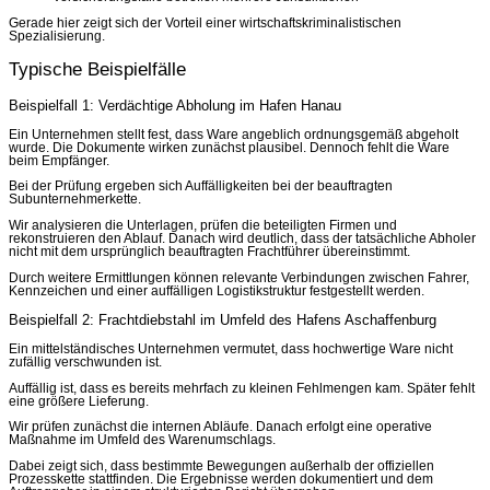
Gerade hier zeigt sich der Vorteil einer wirtschaftskriminalistischen
Spezialisierung.
Typische Beispielfälle
Beispielfall 1: Verdächtige Abholung im Hafen Hanau
Ein Unternehmen stellt fest, dass Ware angeblich ordnungsgemäß abgeholt
wurde. Die Dokumente wirken zunächst plausibel. Dennoch fehlt die Ware
beim Empfänger.
Bei der Prüfung ergeben sich Auffälligkeiten bei der beauftragten
Subunternehmerkette.
Wir analysieren die Unterlagen, prüfen die beteiligten Firmen und
rekonstruieren den Ablauf. Danach wird deutlich, dass der tatsächliche Abholer
nicht mit dem ursprünglich beauftragten Frachtführer übereinstimmt.
Durch weitere Ermittlungen können relevante Verbindungen zwischen Fahrer,
Kennzeichen und einer auffälligen Logistikstruktur festgestellt werden.
Beispielfall 2: Frachtdiebstahl im Umfeld des Hafens Aschaffenburg
Ein mittelständisches Unternehmen vermutet, dass hochwertige Ware nicht
zufällig verschwunden ist.
Auffällig ist, dass es bereits mehrfach zu kleinen Fehlmengen kam. Später fehlt
eine größere Lieferung.
Wir prüfen zunächst die internen Abläufe. Danach erfolgt eine operative
Maßnahme im Umfeld des Warenumschlags.
Dabei zeigt sich, dass bestimmte Bewegungen außerhalb der offiziellen
Prozesskette stattfinden. Die Ergebnisse werden dokumentiert und dem