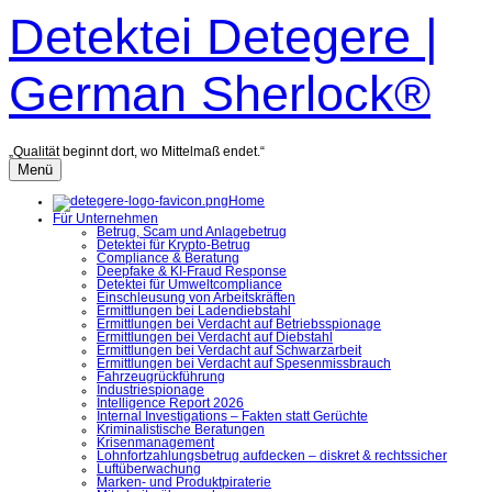
Zum
Detektei Detegere |
Inhalt
überspringen
German Sherlock®
„Qualität beginnt dort, wo Mittelmaß endet.“
Menü
Home
Für Unternehmen
Betrug, Scam und Anlagebetrug
Detektei für Krypto-Betrug
Compliance & Beratung
Deepfake & KI-Fraud Response
Detektei für Umweltcompliance
Einschleusung von Arbeitskräften
Ermittlungen bei Ladendiebstahl
Ermittlungen bei Verdacht auf Betriebsspionage
Ermittlungen bei Verdacht auf Diebstahl
Ermittlungen bei Verdacht auf Schwarzarbeit
Ermittlungen bei Verdacht auf Spesenmissbrauch
Fahrzeugrückführung
Industriespionage
Intelligence Report 2026
Internal Investigations – Fakten statt Gerüchte
Kriminalistische Beratungen
Krisenmanagement
Lohnfortzahlungsbetrug aufdecken – diskret & rechtssicher
Luftüberwachung
Marken- und Produktpiraterie