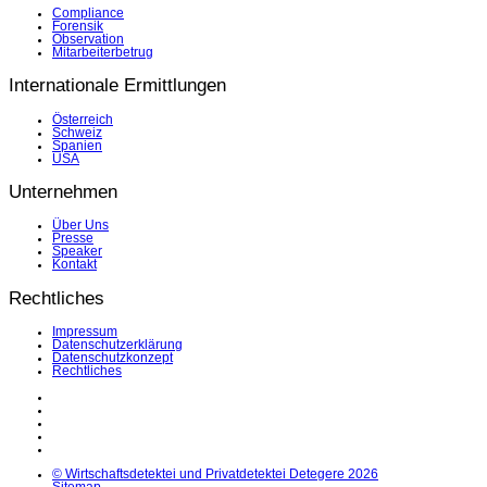
Compliance
Forensik
Observation
Mitarbeiterbetrug
Internationale Ermittlungen
Österreich
Schweiz
Spanien
USA
Unternehmen
Über Uns
Presse
Speaker
Kontakt
Rechtliches
Impressum
Datenschutzerklärung
Datenschutzkonzept
Rechtliches
LinkedIn
Facebook
Instagram
YouTube
X
© Wirtschaftsdetektei und Privatdetektei Detegere 2026