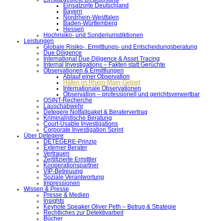
Einsatzorte Deutschland
Bayern
Nordrhein-Westfalen
Baden-Württemberg
Hessen
Hochrisiko- und Sonderjurisdiktionen
Leistungen
Globale Risiko-, Ermittlungs- und Entscheidungsberatung
Due Diligence
International Due Diligence & Asset Tracing
Internal Investigations – Fakten statt Gerüchte
Observationen & Ermittlungen
Ablauf einer Observation
Häfen im Rhein-Main-Gebiet
Internationale Observationen
Observation – professionell und gerichtsverwertbar
OSINT-Recherche
Lauschabwehr
Detegere Notfallpaket & Beratervertrag
Kriminalistische Beratung
Court-Usable Investigations
Corporate Investigation Sprint
Über Detegere
DETEGERE-Prinzip
Externer Berater
Vertrauen
Zertifizierte Ermittler
Kooperationspartner
VIP-Betreuung
Soziale Verantwortung
Impressionen
Wissen & Presse
Presse & Medien
Insights
Keynote Speaker Oliver Peth – Betrug & Strategie
Rechtliches zur Detektivarbeit
Bücher