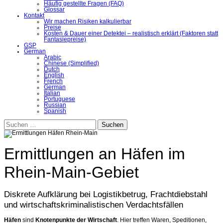
Häufig gestellte Fragen (FAQ)
Glossar
Kontakt
Wir machen Risiken kalkulierbar
Preise
Kosten & Dauer einer Detektei – realistisch erklärt (Faktoren statt
Fantasiepreise)
GSP
German
Arabic
Chinese (Simplified)
Dutch
English
French
German
Italian
Portuguese
Russian
Spanish
Suchen
nach:
Ermittlungen an Häfen im
Rhein-Main-Gebiet
Diskrete Aufklärung bei Logistikbetrug, Frachtdiebstahl
und wirtschaftskriminalistischen Verdachtsfällen
Häfen
sind
Knotenpunkte der Wirtschaft
. Hier treffen Waren, Speditionen,