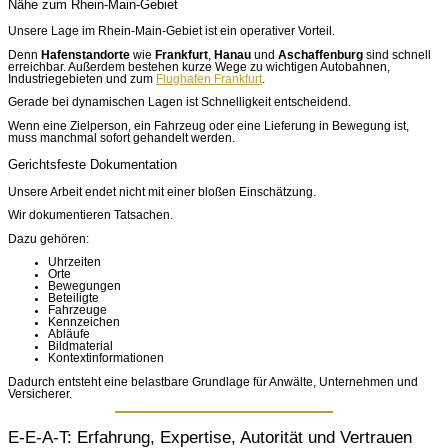
Nähe zum Rhein-Main-Gebiet
Unsere Lage im Rhein-Main-Gebiet ist ein operativer Vorteil.
Denn
Hafenstandorte
wie
Frankfurt
,
Hanau
und
Aschaffenburg
sind schnell
erreichbar. Außerdem bestehen kurze Wege zu wichtigen Autobahnen,
Industriegebieten und zum
Flughafen Frankfurt
.
Gerade bei dynamischen Lagen ist Schnelligkeit entscheidend.
Wenn eine Zielperson, ein Fahrzeug oder eine Lieferung in Bewegung ist,
muss manchmal sofort gehandelt werden.
Gerichtsfeste Dokumentation
Unsere Arbeit endet nicht mit einer bloßen Einschätzung.
Wir dokumentieren Tatsachen.
Dazu gehören:
Uhrzeiten
Orte
Bewegungen
Beteiligte
Fahrzeuge
Kennzeichen
Abläufe
Bildmaterial
Kontextinformationen
Dadurch entsteht eine belastbare Grundlage für Anwälte, Unternehmen und
Versicherer.
E-E-A-T: Erfahrung, Expertise, Autorität und Vertrauen