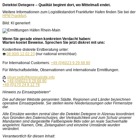
Detektei Detegere – Qualität beginnt dort, wo Mittelmaß endet.
Weitere Informationen zum Logistikstandort Frankfurter Hafen finden Sie bei der
HFM Frankfurt
.
Bild: KI generiert
Wenn Sie gerade einen konkreten Verdacht haben:
Warten kostet Beweise. Sprechen Sie jetzt diskret mit uns:
Kostenfreie diskrete Erstberatung unter:
☎️
08 00/0 12 02 23
(nur national erreichbar)
For International Customers:
+49 (0)6023 9 29 68 80
Für Wirtschaftsdelikte, Observationen und internationale Ermittlungen.
📩
oliver.peth@kriminalistik.info
📞
+49 (0)6023 9 29 68 80
+49 (0)170 24 8 12 78
Hinweis zu Einsatzgebieten*
Die auf dieser Website genannten Städte, Regionen und Länder bezeichnen
operative Einsatzgebiete. Sie stellen keine Niederlassungen oder Firmensitze
dar.
Alle Einsätze werden zentral über die Detektei Detegere in Alzenau koordiniert.
Aus Gründen des Datenschutzes, der Vertraulichkeit und zum Schutz unserer
Mandanten sind dargestellte Fallbeispiele fiktiv oder an reale Sachverhalte
angelehnt. Namen, Orte, Zeitangaben und einzelne Umstände wurden
verändert.
Verantwortlich für diesen Inhalt: