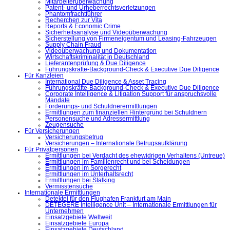
Mitarbeiterüberwachung
Patent- und Urheberrechtsverletzungen
Phantomfrachtführer
Recherchen zur Vita
Reports & Economic Crime
Sicherheitsanalyse und Videoüberwachung
Sicherstellung von Firmeneigentum und Leasing-Fahrzeugen
Supply Chain Fraud
Videoüberwachung und Dokumentation
Wirtschaftskriminalität in Deutschland
Lieferantenprüfung & Due Diligence
Führungskräfte-Background-Check & Executive Due Diligence
Für Kanzleien
International Due Diligence & Asset Tracing
Führungskräfte-Background-Check & Executive Due Diligence
Corporate Intelligence & Litigation Support für anspruchsvolle
Mandate
Forderungs- und Schuldnerermittlungen
Ermittlungen zum finanziellen Hintergrund bei Schuldnern
Personensuche und Adressermittlung
Zeugensuche
Für Versicherungen
Versicherungsbetrug
Versicherungen – Internationale Betrugsaufklärung
Für Privatpersonen
Ermittlungen bei Verdacht des ehewidrigen Verhaltens (Untreue)
Ermittlungen im Familienrecht und bei Scheidungen
Ermittlungen im Sorgerecht
Ermittlungen im Unterhaltsrecht
Ermittlungen bei Stalking
Vermisstensuche
Internationale Ermittlungen
Detektei für den Flughafen Frankfurt am Main
DETEGERE Intelligence Unit – Internationale Ermittlungen für
Unternehmen
Einsatzgebiete Weltweit
Einsatzgebiete Europa
Einsatzgebiete Deutschland