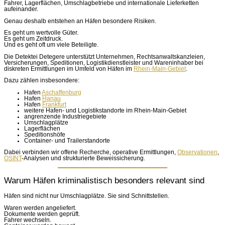
Fahrer, Lagerflächen, Umschlagbetriebe und internationale Lieferketten
aufeinander.
Genau deshalb entstehen an Häfen besondere Risiken.
Es geht um wertvolle Güter.
Es geht um Zeitdruck.
Und es geht oft um viele Beteiligte.
Die Detektei Detegere unterstützt Unternehmen, Rechtsanwaltskanzleien,
Versicherungen, Speditionen, Logistikdienstleister und Wareninhaber bei
diskreten Ermittlungen im Umfeld von Häfen im
Rhein-Main-Gebiet
.
Dazu zählen insbesondere:
Hafen
Aschaffenburg
Hafen
Hanau
Hafen
Frankfurt
weitere Hafen- und Logistikstandorte im Rhein-Main-Gebiet
angrenzende Industriegebiete
Umschlagplätze
Lagerflächen
Speditionshöfe
Container- und Trailerstandorte
Dabei verbinden wir offene Recherche, operative Ermittlungen,
Observationen
,
OSINT
-Analysen und strukturierte Beweissicherung.
Warum Häfen kriminalistisch besonders relevant sind
Häfen sind nicht nur Umschlagplätze. Sie sind Schnittstellen.
Waren werden angeliefert.
Dokumente werden geprüft.
Fahrer wechseln.