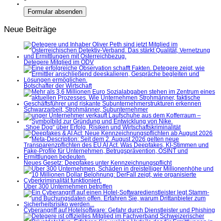
Neue Beiträge
Detegere Mitglied im ÖDV
Botschafter der Wirtschaft
Schwarzarbeit, Strohmänner, Subunternehmer
„Shoe Dog“ über Erfolg, Risiken und Wirtschaftskriminalität
Neues Gesetz: Deepfakes unter Kennzeichnungspflicht
Über 300 Unternehmen betroffen
Cyberangriff auf Hotelsoftware: Gefahr durch Dienstleister und Phishing