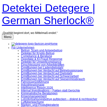
Zum
Detektei Detegere |
Inhalt
überspringen
German Sherlock®
„Qualität beginnt dort, wo Mittelmaß endet.“
Menü
Home
Für Unternehmen
Betrug, Scam und Anlagebetrug
Detektei für Krypto-Betrug
Compliance & Beratung
Deepfake & KI-Fraud Response
Detektei für Umweltcompliance
Einschleusung von Arbeitskräften
Ermittlungen bei Ladendiebstahl
Ermittlungen bei Verdacht auf Betriebsspionage
Ermittlungen bei Verdacht auf Diebstahl
Ermittlungen bei Verdacht auf Schwarzarbeit
Ermittlungen bei Verdacht auf Spesenmissbrauch
Fahrzeugrückführung
Industriespionage
Intelligence Report 2026
Internal Investigations – Fakten statt Gerüchte
Kriminalistische Beratungen
Krisenmanagement
Lohnfortzahlungsbetrug aufdecken – diskret & rechtssicher
Luftüberwachung
Marken- und Produktpiraterie