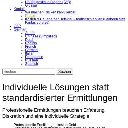
Häufig gestellte Fragen (FAQ)
Glossar
Kontakt
Wir machen Risiken kalkulierbar
Preise
Kosten & Dauer einer Detektei – realistisch erklärt (Faktoren statt
Fantasiepreise)
GSP
German
Arabic
Chinese (Simplified)
Dutch
English
French
German
Italian
Portuguese
Russian
Spanish
Suchen
nach:
Individuelle Lösungen statt
standardisierter Ermittlungen
Professionelle Ermittlungen brauchen Erfahrung,
Diskretion und eine individuelle Strategie
Professionelle Ermittlungen kosten Geld.