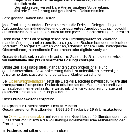
Unprofessionelle Ermittlungen kosten Beweise, Zeit und oft
deutlich mehr.
Deshalb setzen wir auf klare Preise, saubere Vorbereitung,
diskrete Durchführung und gerichtsfeste Dokumentation.
Sehr geehrte Damen und Herren,
jede Ermittlung ist anders. Deshalb erstellt die Detektei Detegere für jeden
Auftraggeber ein
individuelles und transparentes Angebot
, das sich sowohl
am konkreten Sachverhalt als auch an den jeweiligen Anforderungen orientiert.
Denn nicht jeder Fall benötigt denselben Ermittlungsaufwand. Während
manche Angelegenheiten bereits durch gezielte Recherchen oder strukturierte
Vorermittlungen geklärt werden können, erfordern andere Fälle umfangreiche
Observationen, internationale Recherchen oder digitale Analysen.
Genau deshalb setzen wir nicht auf starre Standards. Stattdessen entwickeln
wir i
ndividuelle und praxisorientierte Lösungskonzepte
.
Unser Ziel ist es dabei stets, Mandanten durch professionelle und
gerichtsverwertbare Beweissicherung dabei zu unterstützen, berechtigte
Ansprüche durchzusetzen und belastbare Klarheit zu schaffen.
Bei
Observationseinsätzen
setzt die Detektei Detegere bewusst auf
klare und
transparente Festpreise
. Dadurch erhalten unsere Mandanten bereits vor
Einsatzbeginn eine verlässliche wirtschaftliche Kalkulationsgrundlage und
gleichzeitig maximale Planungssicherheit.
Unser
bundesweiter Festpreis:
Festpreis für Unternehmen: 1.650,00 € netto
Gesamtpreis für Privatkunden: 1.963,50 € inklusive 19 % Umsatzsteuer
Die
Observationseinsätze
umfassen in der Regel bis zu 10 Stunden operative
Einsatzzeit vor Ort sowie die vollständige dokumentarische Aufbereitung der
Ermittlungen.
Im Festpreis enthalten sind unter anderem: