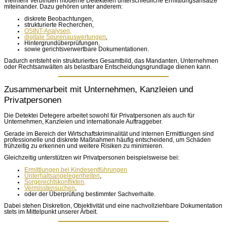
Vielmehr verbinden moderne Detekteien unterschiedliche Ermittlungsansätze
miteinander. Dazu gehören unter anderem:
diskrete Beobachtungen,
strukturierte Recherchen,
OSINT-Analysen,
digitale Spurenauswertungen
,
Hintergrundüberprüfungen,
sowie gerichtsverwertbare Dokumentationen.
Dadurch entsteht ein strukturiertes Gesamtbild, das Mandanten, Unternehmen
oder Rechtsanwälten als belastbare Entscheidungsgrundlage dienen kann.
Zusammenarbeit mit Unternehmen, Kanzleien und
Privatpersonen
Die Detektei Detegere arbeitet sowohl für Privatpersonen als auch für
Unternehmen, Kanzleien und internationale Auftraggeber.
Gerade im Bereich der Wirtschaftskriminalität und internen Ermittlungen sind
professionelle und diskrete Maßnahmen häufig entscheidend, um Schäden
frühzeitig zu erkennen und weitere Risiken zu minimieren.
Gleichzeitig unterstützen wir Privatpersonen beispielsweise bei:
Ermittlungen bei Kindesentführungen
Unterhaltsangelegenheiten
,
Sorgerechtskonflikten,
Vermisstensuchen
,
oder der Überprüfung bestimmter Sachverhalte.
Dabei stehen Diskretion, Objektivität und eine nachvollziehbare Dokumentation
stets im Mittelpunkt unserer Arbeit.