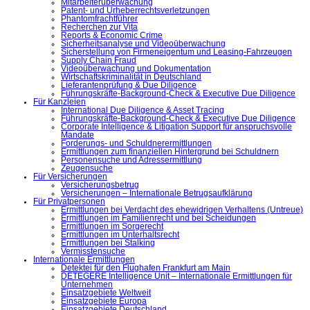
Mitarbeiterüberwachung
Patent- und Urheberrechtsverletzungen
Phantomfrachtführer
Recherchen zur Vita
Reports & Economic Crime
Sicherheitsanalyse und Videoüberwachung
Sicherstellung von Firmeneigentum und Leasing-Fahrzeugen
Supply Chain Fraud
Videoüberwachung und Dokumentation
Wirtschaftskriminalität in Deutschland
Lieferantenprüfung & Due Diligence
Führungskräfte-Background-Check & Executive Due Diligence
Für Kanzleien
International Due Diligence & Asset Tracing
Führungskräfte-Background-Check & Executive Due Diligence
Corporate Intelligence & Litigation Support für anspruchsvolle
Mandate
Forderungs- und Schuldnerermittlungen
Ermittlungen zum finanziellen Hintergrund bei Schuldnern
Personensuche und Adressermittlung
Zeugensuche
Für Versicherungen
Versicherungsbetrug
Versicherungen – Internationale Betrugsaufklärung
Für Privatpersonen
Ermittlungen bei Verdacht des ehewidrigen Verhaltens (Untreue)
Ermittlungen im Familienrecht und bei Scheidungen
Ermittlungen im Sorgerecht
Ermittlungen im Unterhaltsrecht
Ermittlungen bei Stalking
Vermisstensuche
Internationale Ermittlungen
Detektei für den Flughafen Frankfurt am Main
DETEGERE Intelligence Unit – Internationale Ermittlungen für
Unternehmen
Einsatzgebiete Weltweit
Einsatzgebiete Europa
Einsatzgebiete Deutschland