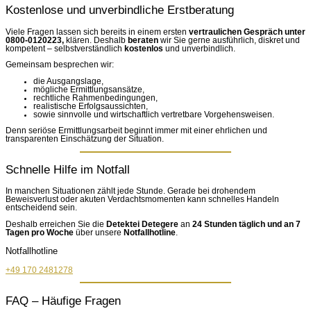
Kostenlose und unverbindliche Erstberatung
Viele Fragen lassen sich bereits in einem ersten
vertraulichen Gespräch unter
0800-0120223,
klären. Deshalb
beraten
wir Sie gerne ausführlich, diskret und
kompetent – selbstverständlich
kostenlos
und unverbindlich.
Gemeinsam besprechen wir:
die Ausgangslage,
mögliche Ermittlungsansätze,
rechtliche Rahmenbedingungen,
realistische Erfolgsaussichten,
sowie sinnvolle und wirtschaftlich vertretbare Vorgehensweisen.
Denn seriöse Ermittlungsarbeit beginnt immer mit einer ehrlichen und
transparenten Einschätzung der Situation.
Schnelle Hilfe im Notfall
In manchen Situationen zählt jede Stunde. Gerade bei drohendem
Beweisverlust oder akuten Verdachtsmomenten kann schnelles Handeln
entscheidend sein.
Deshalb erreichen Sie die
Detektei Detegere
an
24 Stunden täglich und an 7
Tagen pro Woche
über unsere
Notfallhotline
.
Notfallhotline
+49 170 2481278
FAQ – Häufige Fragen