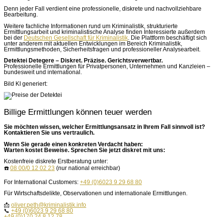
Denn jeder Fall verdient eine professionelle, diskrete und nachvollziehbare
Bearbeitung.
Weitere fachliche Informationen rund um Kriminalistik, strukturierte
Ermittlungsarbeit und kriminalistische Analyse finden Interessierte außerdem
bei der
Deutschen Gesellschaft für Kriminalistik
. Die Plattform beschäftigt sich
unter anderem mit aktuellen Entwicklungen im Bereich Kriminalistik,
Ermittlungsmethoden, Sicherheitsfragen und professioneller Analysearbeit.
Detektei Detegere – Diskret. Präzise. Gerichtsverwertbar.
Professionelle Ermittlungen für Privatpersonen, Unternehmen und Kanzleien –
bundesweit und international.
Bild KI generiert:
Billige Ermittlungen können teuer werden
Sie möchten wissen, welcher Ermittlungsansatz in Ihrem Fall sinnvoll ist?
Kontaktieren Sie uns vertraulich.
Wenn Sie gerade einen konkreten Verdacht haben:
Warten kostet Beweise. Sprechen Sie jetzt diskret mit uns:
Kostenfreie diskrete Erstberatung unter:
☎️
08 00/0 12 02 23
(nur national erreichbar)
For International Customers:
+49 (0)6023 9 29 68 80
Für Wirtschaftsdelikte, Observationen und internationale Ermittlungen.
📩
oliver.peth@kriminalistik.info
📞
+49 (0)6023 9 29 68 80
+49 (0)170 24 8 12 78