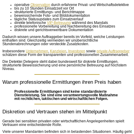
operative
Observation
durch erfahrene Privat- und Wirtschaftsdetektive
bis zu 10 Stunden Einsatzzeit vor Ort
strukturierte Ermittlungs- und Berichtmappe
beweissichernde Foto- und Bilddokumentation
tägliche Statusupdates zum Einsatzverlauf
direkte telefonische
VIP-Betreuung
während des Mandats
professionelle Vorbereitung und Nachbereitung des Einsatzes
diskrete und gerichtsverwertbare Dokumentation
Dadurch wissen unsere Auftraggeber bereits im Vorfeld, welche Leistungen
enthalten sind. Gleichzeitig vermeiden wir unübersichtliche
Stundenabrechnungen oder versteckte Zusatzkosten.
Insbesondere
Unternehmen
,
Kanzleien
,
Investoren
sowie
private Auftraggeber
schätzen diese Form der transparenten und professionellen Zusammenarbeit.
Die Detektei Detegere steht dabei bundesweit für diskrete Ermittlungen,
strukturierte Beweissicherung und eine persönliche Betreuung auf höchstem
Niveau.
Warum professionelle Ermittlungen ihren Preis haben
Professionelle Ermittlungen sind keine standardisierte
Dienstleistung. Sie sind eine verantwortungsvolle Maßnahme
mit rechtlichen, taktischen und wirtschaftlichen Folgen.
Diskretion und Vertrauen stehen im Mittelpunkt
Gerade bei sensiblen privaten oder wirtschaftlichen Angelegenheiten spielt
Vertrauen eine entscheidende Rolle.
Viele unserer Mandanten befinden sich in belastenden Situationen. Häufig geht