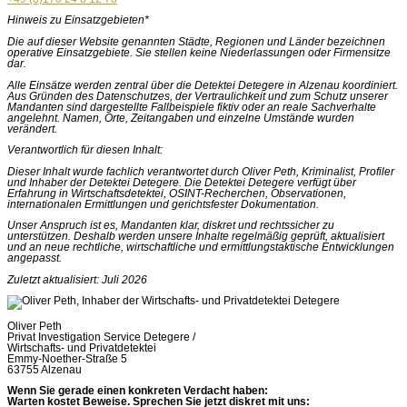
Hinweis zu Einsatzgebieten*
Die auf dieser Website genannten Städte, Regionen und Länder bezeichnen
operative Einsatzgebiete. Sie stellen keine Niederlassungen oder Firmensitze
dar.
Alle Einsätze werden zentral über die Detektei Detegere in Alzenau koordiniert.
Aus Gründen des Datenschutzes, der Vertraulichkeit und zum Schutz unserer
Mandanten sind dargestellte Fallbeispiele fiktiv oder an reale Sachverhalte
angelehnt. Namen, Orte, Zeitangaben und einzelne Umstände wurden
verändert.
Verantwortlich für diesen Inhalt:
Dieser Inhalt wurde fachlich verantwortet durch Oliver Peth, Kriminalist, Profiler
und Inhaber der Detektei Detegere. Die Detektei Detegere verfügt über
Erfahrung in Wirtschaftsdetektei, OSINT-Recherchen, Observationen,
internationalen Ermittlungen und gerichtsfester Dokumentation.
Unser Anspruch ist es, Mandanten klar, diskret und rechtssicher zu
unterstützen. Deshalb werden unsere Inhalte regelmäßig geprüft, aktualisiert
und an neue rechtliche, wirtschaftliche und ermittlungstaktische Entwicklungen
angepasst.
Zuletzt aktualisiert: Juli 2026
Oliver Peth
Privat Investigation Service Detegere /
Wirtschafts- und Privatdetektei
Emmy-Noether-Straße 5
63755 Alzenau
Wenn Sie gerade einen konkreten Verdacht haben:
Warten kostet Beweise. Sprechen Sie jetzt diskret mit uns: