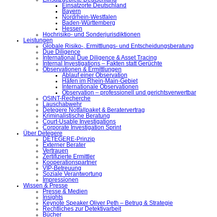
Einsatzorte Deutschland
Bayern
Nordrhein-Westfalen
Baden-Württemberg
Hessen
Hochrisiko- und Sonderjurisdiktionen
Leistungen
Globale Risiko-, Ermittlungs- und Entscheidungsberatung
Due Diligence
International Due Diligence & Asset Tracing
Internal Investigations – Fakten statt Gerüchte
Observationen & Ermittlungen
Ablauf einer Observation
Häfen im Rhein-Main-Gebiet
Internationale Observationen
Observation – professionell und gerichtsverwertbar
OSINT-Recherche
Lauschabwehr
Detegere Notfallpaket & Beratervertrag
Kriminalistische Beratung
Court-Usable Investigations
Corporate Investigation Sprint
Über Detegere
DETEGERE-Prinzip
Externer Berater
Vertrauen
Zertifizierte Ermittler
Kooperationspartner
VIP-Betreuung
Soziale Verantwortung
Impressionen
Wissen & Presse
Presse & Medien
Insights
Keynote Speaker Oliver Peth – Betrug & Strategie
Rechtliches zur Detektivarbeit
Bücher