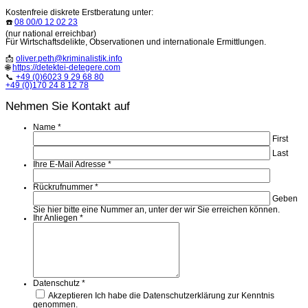
Kostenfreie diskrete Erstberatung unter:
☎️
08 00/0 12 02 23
(nur national erreichbar)
Für Wirtschaftsdelikte, Observationen und internationale Ermittlungen.
📩
oliver.peth@kriminalistik.info
🌐
https://detektei-detegere.com
📞
+49 (0)6023 9 29 68 80
+49 (0)170 24 8 12 78
Nehmen Sie Kontakt auf
Name
*
First
Last
Ihre E-Mail Adresse
*
Rückrufnummer
*
Geben
Sie hier bitte eine Nummer an, unter der wir Sie erreichen können.
Ihr Anliegen
*
Datenschutz
*
Akzeptieren
Ich habe die Datenschutzerklärung zur Kenntnis
genommen.