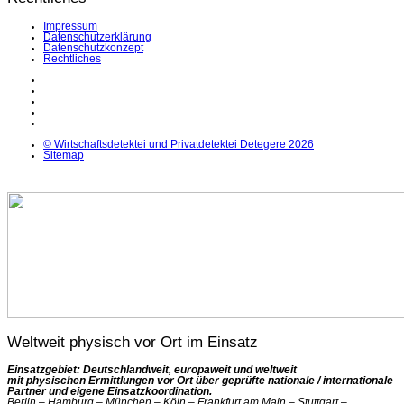
Impressum
Datenschutzerklärung
Datenschutzkonzept
Rechtliches
LinkedIn
Facebook
Instagram
YouTube
X
© Wirtschaftsdetektei und Privatdetektei Detegere 2026
Sitemap
Weltweit physisch vor Ort im Einsatz
Einsatzgebiet: Deutschlandweit, europaweit und weltweit
mit physischen Ermittlungen vor Ort über geprüfte nationale / internationale
Partner und eigene Einsatzkoordination.
Berlin – Hamburg – München – Köln – Frankfurt am Main – Stuttgart –