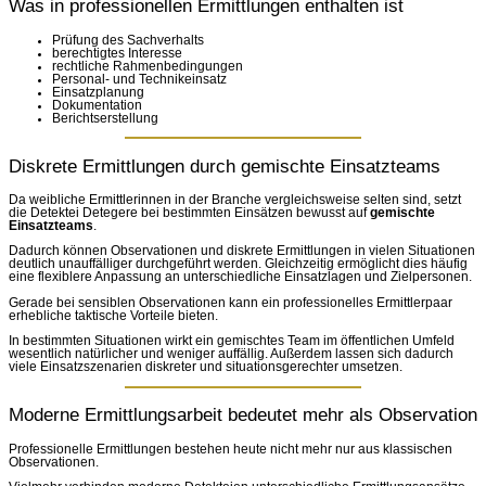
Was in professionellen Ermittlungen enthalten ist
Prüfung des Sachverhalts
berechtigtes Interesse
rechtliche Rahmenbedingungen
Personal- und Technikeinsatz
Einsatzplanung
Dokumentation
Berichtserstellung
Diskrete Ermittlungen durch gemischte Einsatzteams
Da weibliche Ermittlerinnen in der Branche vergleichsweise selten sind, setzt
die Detektei Detegere bei bestimmten Einsätzen bewusst auf
gemischte
Einsatzteams
.
Dadurch können Observationen und diskrete Ermittlungen in vielen Situationen
deutlich unauffälliger durchgeführt werden. Gleichzeitig ermöglicht dies häufig
eine flexiblere Anpassung an unterschiedliche Einsatzlagen und Zielpersonen.
Gerade bei sensiblen Observationen kann ein professionelles Ermittlerpaar
erhebliche taktische Vorteile bieten.
In bestimmten Situationen wirkt ein gemischtes Team im öffentlichen Umfeld
wesentlich natürlicher und weniger auffällig. Außerdem lassen sich dadurch
viele Einsatzszenarien diskreter und situationsgerechter umsetzen.
Moderne Ermittlungsarbeit bedeutet mehr als Observation
Professionelle Ermittlungen bestehen heute nicht mehr nur aus klassischen
Observationen.