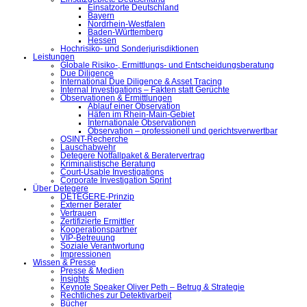
Einsatzorte Deutschland
Bayern
Nordrhein-Westfalen
Baden-Württemberg
Hessen
Hochrisiko- und Sonderjurisdiktionen
Leistungen
Globale Risiko-, Ermittlungs- und Entscheidungsberatung
Due Diligence
International Due Diligence & Asset Tracing
Internal Investigations – Fakten statt Gerüchte
Observationen & Ermittlungen
Ablauf einer Observation
Häfen im Rhein-Main-Gebiet
Internationale Observationen
Observation – professionell und gerichtsverwertbar
OSINT-Recherche
Lauschabwehr
Detegere Notfallpaket & Beratervertrag
Kriminalistische Beratung
Court-Usable Investigations
Corporate Investigation Sprint
Über Detegere
DETEGERE-Prinzip
Externer Berater
Vertrauen
Zertifizierte Ermittler
Kooperationspartner
VIP-Betreuung
Soziale Verantwortung
Impressionen
Wissen & Presse
Presse & Medien
Insights
Keynote Speaker Oliver Peth – Betrug & Strategie
Rechtliches zur Detektivarbeit
Bücher