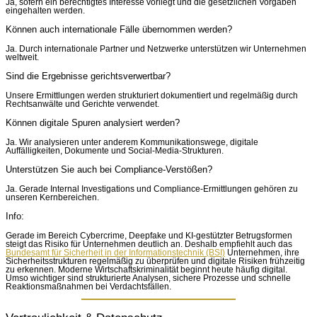
Ja, sofern ein berechtigtes Interesse vorliegt und die gesetzlichen Vorgaben
eingehalten werden.
Können auch internationale Fälle übernommen werden?
Ja. Durch internationale Partner und Netzwerke unterstützen wir Unternehmen
weltweit.
Sind die Ergebnisse gerichtsverwertbar?
Unsere Ermittlungen werden strukturiert dokumentiert und regelmäßig durch
Rechtsanwälte und Gerichte verwendet.
Können digitale Spuren analysiert werden?
Ja. Wir analysieren unter anderem Kommunikationswege, digitale
Auffälligkeiten, Dokumente und Social-Media-Strukturen.
Unterstützen Sie auch bei Compliance-Verstößen?
Ja. Gerade Internal Investigations und Compliance-Ermittlungen gehören zu
unseren Kernbereichen.
Info:
Gerade im Bereich Cybercrime, Deepfake und KI-gestützter Betrugsformen
steigt das Risiko für Unternehmen deutlich an. Deshalb empfiehlt auch das
Bundesamt für Sicherheit in der Informationstechnik (BSI)
Unternehmen, ihre
Sicherheitsstrukturen regelmäßig zu überprüfen und digitale Risiken frühzeitig
zu erkennen. Moderne Wirtschaftskriminalität beginnt heute häufig digital.
Umso wichtiger sind strukturierte Analysen, sichere Prozesse und schnelle
Reaktionsmaßnahmen bei Verdachtsfällen.