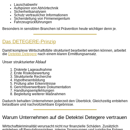
Lauschabwehr
Aufspüren von Abhörtechnik
Sicherheitsanalysen
Schutz vertraulicher Informationen
Sicherstellung von Firmeneigentum
Fahrzeugrückführungen
Besonders in sensiblen Branchen ist Prävention heute wichtiger denn je.
Das DETEGERE-Prinzip
Damit komplexe Wirtschaftsfälle strukturiert bearbeitet werden können, arbeitet
die
Detektei Detegere
nach einem klaren Ermittlungsansatz.
Unser strukturierter Ablauf
Diskrete Lageaufnahme
Erste Risikobewertung
Strukturierte Recherche
Hypothesenbildung
Prüfung aller Erkenntnisse
Gerichtsverwertbare Dokumentation
Handlungsempfehlungen
Begleitung weiterer Maßnahmen
Dadurch behalten Unternehmen jederzeit den Überblick. Gleichzeitig entstehen
belastbare und nachvollziehbare Ergebnisse.
Warum Unternehmen auf die Detektei Detegere vertrauen
Wirtschaftskriminalität verursacht nicht nur finanzielle Schäden. Zusätzlich
entstehen oft Reputationsrisiken, interne Spannungen und juristische Folgen.