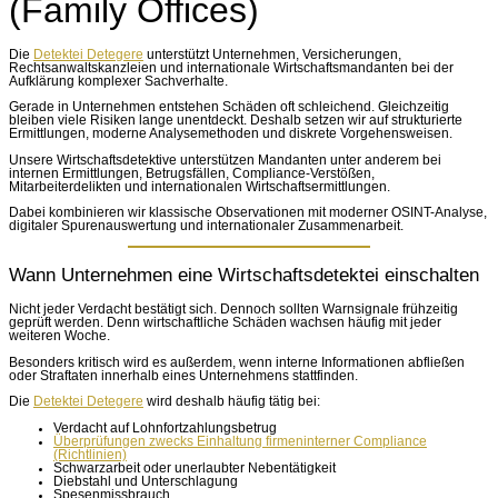
(Family Offices)
Die
Detektei Detegere
unterstützt Unternehmen, Versicherungen,
Rechtsanwaltskanzleien und internationale Wirtschaftsmandanten bei der
Aufklärung komplexer Sachverhalte.
Gerade in Unternehmen entstehen Schäden oft schleichend. Gleichzeitig
bleiben viele Risiken lange unentdeckt. Deshalb setzen wir auf strukturierte
Ermittlungen, moderne Analysemethoden und diskrete Vorgehensweisen.
Unsere Wirtschaftsdetektive unterstützen Mandanten unter anderem bei
internen Ermittlungen, Betrugsfällen, Compliance-Verstößen,
Mitarbeiterdelikten und internationalen Wirtschaftsermittlungen.
Dabei kombinieren wir klassische Observationen mit moderner OSINT-Analyse,
digitaler Spurenauswertung und internationaler Zusammenarbeit.
Wann Unternehmen eine Wirtschaftsdetektei einschalten
Nicht jeder Verdacht bestätigt sich. Dennoch sollten Warnsignale frühzeitig
geprüft werden. Denn wirtschaftliche Schäden wachsen häufig mit jeder
weiteren Woche.
Besonders kritisch wird es außerdem, wenn interne Informationen abfließen
oder Straftaten innerhalb eines Unternehmens stattfinden.
Die
Detektei Detegere
wird deshalb häufig tätig bei:
Verdacht auf Lohnfortzahlungsbetrug
Überprüfungen zwecks Einhaltung firmeninterner Compliance
(Richtlinien)
Schwarzarbeit oder unerlaubter Nebentätigkeit
Diebstahl und Unterschlagung
Spesenmissbrauch