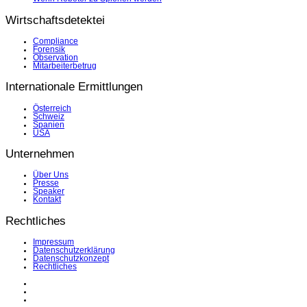
Wirtschaftsdetektei
Compliance
Forensik
Observation
Mitarbeiterbetrug
Internationale Ermittlungen
Österreich
Schweiz
Spanien
USA
Unternehmen
Über Uns
Presse
Speaker
Kontakt
Rechtliches
Impressum
Datenschutzerklärung
Datenschutzkonzept
Rechtliches
LinkedIn
Facebook
Instagram
YouTube