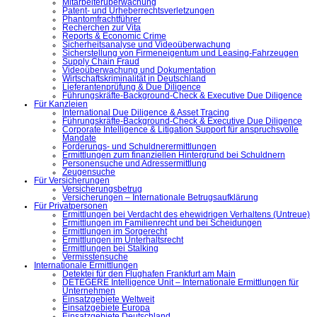
Mitarbeiterüberwachung
Patent- und Urheberrechtsverletzungen
Phantomfrachtführer
Recherchen zur Vita
Reports & Economic Crime
Sicherheitsanalyse und Videoüberwachung
Sicherstellung von Firmeneigentum und Leasing-Fahrzeugen
Supply Chain Fraud
Videoüberwachung und Dokumentation
Wirtschaftskriminalität in Deutschland
Lieferantenprüfung & Due Diligence
Führungskräfte-Background-Check & Executive Due Diligence
Für Kanzleien
International Due Diligence & Asset Tracing
Führungskräfte-Background-Check & Executive Due Diligence
Corporate Intelligence & Litigation Support für anspruchsvolle
Mandate
Forderungs- und Schuldnerermittlungen
Ermittlungen zum finanziellen Hintergrund bei Schuldnern
Personensuche und Adressermittlung
Zeugensuche
Für Versicherungen
Versicherungsbetrug
Versicherungen – Internationale Betrugsaufklärung
Für Privatpersonen
Ermittlungen bei Verdacht des ehewidrigen Verhaltens (Untreue)
Ermittlungen im Familienrecht und bei Scheidungen
Ermittlungen im Sorgerecht
Ermittlungen im Unterhaltsrecht
Ermittlungen bei Stalking
Vermisstensuche
Internationale Ermittlungen
Detektei für den Flughafen Frankfurt am Main
DETEGERE Intelligence Unit – Internationale Ermittlungen für
Unternehmen
Einsatzgebiete Weltweit
Einsatzgebiete Europa
Einsatzgebiete Deutschland