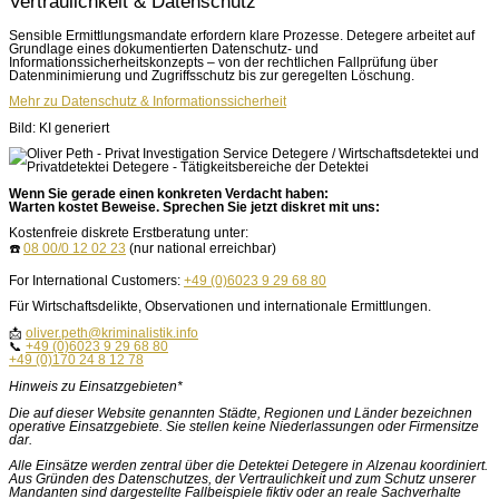
Vertraulichkeit & Datenschutz
Sensible Ermittlungsmandate erfordern klare Prozesse. Detegere arbeitet auf
Grundlage eines dokumentierten Datenschutz- und
Informationssicherheitskonzepts – von der rechtlichen Fallprüfung über
Datenminimierung und Zugriffsschutz bis zur geregelten Löschung.
Mehr zu Datenschutz & Informationssicherheit
Bild: KI generiert
Wenn Sie gerade einen konkreten Verdacht haben:
Warten kostet Beweise. Sprechen Sie jetzt diskret mit uns:
Kostenfreie diskrete Erstberatung unter:
☎️
08 00/0 12 02 23
(nur national erreichbar)
For International Customers:
+49 (0)6023 9 29 68 80
Für Wirtschaftsdelikte, Observationen und internationale Ermittlungen.
📩
oliver.peth@kriminalistik.info
📞
+49 (0)6023 9 29 68 80
+49 (0)170 24 8 12 78
Hinweis zu Einsatzgebieten*
Die auf dieser Website genannten Städte, Regionen und Länder bezeichnen
operative Einsatzgebiete. Sie stellen keine Niederlassungen oder Firmensitze
dar.
Alle Einsätze werden zentral über die Detektei Detegere in Alzenau koordiniert.
Aus Gründen des Datenschutzes, der Vertraulichkeit und zum Schutz unserer
Mandanten sind dargestellte Fallbeispiele fiktiv oder an reale Sachverhalte