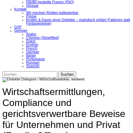
Häufig gestellte Fragen (FAQ)
Glossar
Kontakt
Wir machen Risiken kalkulierbar
Preise
Kosten & Dauer einer Detektei – realistisch erklärt (Faktoren statt
Fantasiepreise)
GSP
German
Arabic
Chinese (Simplified)
Dutch
English
French
German
Italian
Portuguese
Russian
Spanish
Suchen
nach:
Wirtschaftsermittlungen,
Compliance und
gerichtsverwertbare Beweise
für Unternehmen und Privat