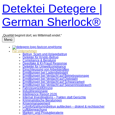
Zum
Detektei Detegere |
Inhalt
überspringen
German Sherlock®
„Qualität beginnt dort, wo Mittelmaß endet.“
Menü
Home
Für Unternehmen
Betrug, Scam und Anlagebetrug
Detektei für Krypto-Betrug
Compliance & Beratung
Deepfake & KI-Fraud Response
Detektei für Umweltcompliance
Einschleusung von Arbeitskräften
Ermittlungen bei Ladendiebstahl
Ermittlungen bei Verdacht auf Betriebsspionage
Ermittlungen bei Verdacht auf Diebstahl
Ermittlungen bei Verdacht auf Schwarzarbeit
Ermittlungen bei Verdacht auf Spesenmissbrauch
Fahrzeugrückführung
Industriespionage
Intelligence Report 2026
Internal Investigations – Fakten statt Gerüchte
Kriminalistische Beratungen
Krisenmanagement
Lohnfortzahlungsbetrug aufdecken – diskret & rechtssicher
Luftüberwachung
Marken- und Produktpiraterie