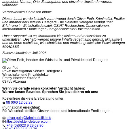
angelehnt. Namen, Orte, Zeitangaben und einzelne Umstände wurden
verändert.
Verantwortlich für diesen Inhalt:
Dieser Inhalt wurde fachlich verantwortet durch Oliver Peth, Kriminalist, Profiler
und Inhaber der Detektei Detegere. Die Detektei Detegere verfügt über
Erfahrung in Wirtschaftsdetektei, OSINT-Recherchen, Observationen,
internationalen Ermittlungen und gerichtsfester Dokumentation.
Unser Anspruch ist es, Mandanten klar, diskret und rechtssicher zu
unterstützen. Deshalb werden unsere Inhalte regelmäßig geprüft, aktualisiert
und an neue rechtliche, wirtschaftliche und ermittlungstaktische Entwicklungen
angepasst.
Zuletzt aktualisiert: Juli 2026
Oliver Peth
Privat Investigation Service Detegere /
Wirtschafts- und Privatdetektei
Emmy-Noether-Straße 5
63755 Alzenau
Wenn Sie gerade einen konkreten Verdacht haben:
Warten kostet Beweise. Sprechen Sie jetzt diskret mit uns:
Kostenfreie diskrete Erstberatung unter:
☎️
08 00/0 12 02 23
(nur national erreichbar)
Für Wirtschaftsdelikte, Observationen und internationale Ermittlungen.
📩
oliver.peth@kriminalistik.info
🌐
https://detektei-detegere.com
📞
+49 (0)6023 9 29 68 80