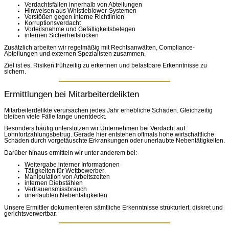
Verdachtsfällen innerhalb von Abteilungen
Hinweisen aus Whistleblower-Systemen
Verstößen gegen interne Richtlinien
Korruptionsverdacht
Vorteilsnahme und Gefälligkeitsbelegen
internen Sicherheitslücken
Zusätzlich arbeiten wir regelmäßig mit Rechtsanwälten, Compliance-
Abteilungen und externen Spezialisten zusammen.
Ziel ist es, Risiken frühzeitig zu erkennen und belastbare Erkenntnisse zu
sichern.
Ermittlungen bei Mitarbeiterdelikten
Mitarbeiterdelikte verursachen jedes Jahr erhebliche Schäden. Gleichzeitig
bleiben viele Fälle lange unentdeckt.
Besonders häufig unterstützen wir Unternehmen bei Verdacht auf
Lohnfortzahlungsbetrug. Gerade hier entstehen oftmals hohe wirtschaftliche
Schäden durch vorgetäuschte Erkrankungen oder unerlaubte Nebentätigkeiten.
Darüber hinaus ermitteln wir unter anderem bei:
Weitergabe interner Informationen
Tätigkeiten für Wettbewerber
Manipulation von Arbeitszeiten
internen Diebstählen
Vertrauensmissbrauch
unerlaubten Nebentätigkeiten
Unsere Ermittler dokumentieren sämtliche Erkenntnisse strukturiert, diskret und
gerichtsverwertbar.