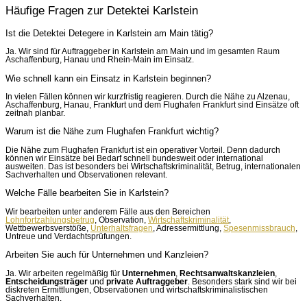
Häufige Fragen zur Detektei Karlstein
Ist die Detektei Detegere in Karlstein am Main tätig?
Ja. Wir sind für Auftraggeber in Karlstein am Main und im gesamten Raum
Aschaffenburg, Hanau und Rhein-Main im Einsatz.
Wie schnell kann ein Einsatz in Karlstein beginnen?
In vielen Fällen können wir kurzfristig reagieren. Durch die Nähe zu Alzenau,
Aschaffenburg, Hanau, Frankfurt und dem Flughafen Frankfurt sind Einsätze oft
zeitnah planbar.
Warum ist die Nähe zum Flughafen Frankfurt wichtig?
Die Nähe zum Flughafen Frankfurt ist ein operativer Vorteil. Denn dadurch
können wir Einsätze bei Bedarf schnell bundesweit oder international
ausweiten. Das ist besonders bei Wirtschaftskriminalität, Betrug, internationalen
Sachverhalten und Observationen relevant.
Welche Fälle bearbeiten Sie in Karlstein?
Wir bearbeiten unter anderem Fälle aus den Bereichen
Lohnfortzahlungsbetrug
, Observation,
Wirtschaftskriminalität
,
Wettbewerbsverstöße,
Unterhaltsfragen
, Adressermittlung,
Spesenmissbrauch
,
Untreue und Verdachtsprüfungen.
Arbeiten Sie auch für Unternehmen und Kanzleien?
Ja. Wir arbeiten regelmäßig für
Unternehmen
,
Rechtsanwaltskanzleien
,
Entscheidungsträger
und
private Auftraggeber
. Besonders stark sind wir bei
diskreten Ermittlungen, Observationen und wirtschaftskriminalistischen
Sachverhalten.