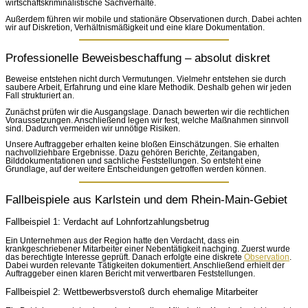
wirtschaftskriminalistische Sachverhalte.
Außerdem führen wir mobile und stationäre Observationen durch. Dabei achten
wir auf Diskretion, Verhältnismäßigkeit und eine klare Dokumentation.
Professionelle Beweisbeschaffung – absolut diskret
Beweise entstehen nicht durch Vermutungen. Vielmehr entstehen sie durch
saubere Arbeit, Erfahrung und eine klare Methodik. Deshalb gehen wir jeden
Fall strukturiert an.
Zunächst prüfen wir die Ausgangslage. Danach bewerten wir die rechtlichen
Voraussetzungen. Anschließend legen wir fest, welche Maßnahmen sinnvoll
sind. Dadurch vermeiden wir unnötige Risiken.
Unsere Auftraggeber erhalten keine bloßen Einschätzungen. Sie erhalten
nachvollziehbare Ergebnisse. Dazu gehören Berichte, Zeitangaben,
Bilddokumentationen und sachliche Feststellungen. So entsteht eine
Grundlage, auf der weitere Entscheidungen getroffen werden können.
Fallbeispiele aus Karlstein und dem Rhein-Main-Gebiet
Fallbeispiel 1: Verdacht auf Lohnfortzahlungsbetrug
Ein Unternehmen aus der Region hatte den Verdacht, dass ein
krankgeschriebener Mitarbeiter einer Nebentätigkeit nachging. Zuerst wurde
das berechtigte Interesse geprüft. Danach erfolgte eine diskrete
Observation
.
Dabei wurden relevante Tätigkeiten dokumentiert. Anschließend erhielt der
Auftraggeber einen klaren Bericht mit verwertbaren Feststellungen.
Fallbeispiel 2: Wettbewerbsverstoß durch ehemalige Mitarbeiter