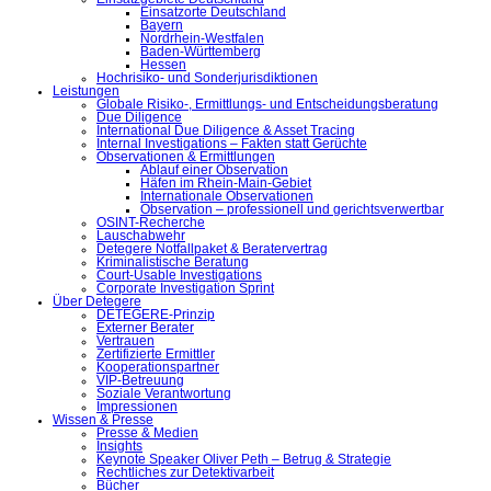
Einsatzorte Deutschland
Bayern
Nordrhein-Westfalen
Baden-Württemberg
Hessen
Hochrisiko- und Sonderjurisdiktionen
Leistungen
Globale Risiko-, Ermittlungs- und Entscheidungsberatung
Due Diligence
International Due Diligence & Asset Tracing
Internal Investigations – Fakten statt Gerüchte
Observationen & Ermittlungen
Ablauf einer Observation
Häfen im Rhein-Main-Gebiet
Internationale Observationen
Observation – professionell und gerichtsverwertbar
OSINT-Recherche
Lauschabwehr
Detegere Notfallpaket & Beratervertrag
Kriminalistische Beratung
Court-Usable Investigations
Corporate Investigation Sprint
Über Detegere
DETEGERE-Prinzip
Externer Berater
Vertrauen
Zertifizierte Ermittler
Kooperationspartner
VIP-Betreuung
Soziale Verantwortung
Impressionen
Wissen & Presse
Presse & Medien
Insights
Keynote Speaker Oliver Peth – Betrug & Strategie
Rechtliches zur Detektivarbeit
Bücher