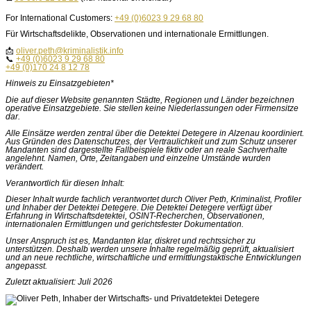
For International Customers:
+49 (0)6023 9 29 68 80
Für Wirtschaftsdelikte, Observationen und internationale Ermittlungen.
📩
oliver.peth@kriminalistik.info
📞
+49 (0)6023 9 29 68 80
+49 (0)170 24 8 12 78
Hinweis zu Einsatzgebieten*
Die auf dieser Website genannten Städte, Regionen und Länder bezeichnen
operative Einsatzgebiete. Sie stellen keine Niederlassungen oder Firmensitze
dar.
Alle Einsätze werden zentral über die Detektei Detegere in Alzenau koordiniert.
Aus Gründen des Datenschutzes, der Vertraulichkeit und zum Schutz unserer
Mandanten sind dargestellte Fallbeispiele fiktiv oder an reale Sachverhalte
angelehnt. Namen, Orte, Zeitangaben und einzelne Umstände wurden
verändert.
Verantwortlich für diesen Inhalt:
Dieser Inhalt wurde fachlich verantwortet durch Oliver Peth, Kriminalist, Profiler
und Inhaber der Detektei Detegere. Die Detektei Detegere verfügt über
Erfahrung in Wirtschaftsdetektei, OSINT-Recherchen, Observationen,
internationalen Ermittlungen und gerichtsfester Dokumentation.
Unser Anspruch ist es, Mandanten klar, diskret und rechtssicher zu
unterstützen. Deshalb werden unsere Inhalte regelmäßig geprüft, aktualisiert
und an neue rechtliche, wirtschaftliche und ermittlungstaktische Entwicklungen
angepasst.
Zuletzt aktualisiert: Juli 2026