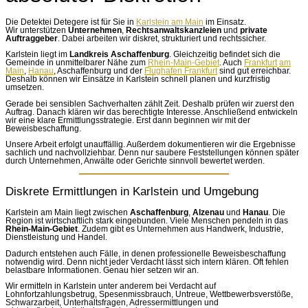
Die Detektei Detegere ist für Sie in
Karlstein am Main
im Einsatz.
Wir unterstützen
Unternehmen
,
Rechtsanwaltskanzleien
und
private
Auftraggeber
. Dabei arbeiten wir diskret, strukturiert und rechtssicher.
Karlstein liegt im
Landkreis Aschaffenburg
. Gleichzeitig befindet sich die
Gemeinde in unmittelbarer Nähe zum
Rhein-Main-Gebiet
. Auch
Frankfurt
am
Main
,
Hanau
, Aschaffenburg und der
Flughafen Frankfurt
sind gut erreichbar.
Deshalb können wir Einsätze in Karlstein schnell planen und kurzfristig
umsetzen.
Gerade bei sensiblen Sachverhalten zählt Zeit. Deshalb prüfen wir zuerst den
Auftrag. Danach klären wir das berechtigte Interesse. Anschließend entwickeln
wir eine klare Ermittlungsstrategie. Erst dann beginnen wir mit der
Beweisbeschaffung.
Unsere Arbeit erfolgt unauffällig. Außerdem dokumentieren wir die Ergebnisse
sachlich und nachvollziehbar. Denn nur saubere Feststellungen können später
durch Unternehmen, Anwälte oder Gerichte sinnvoll bewertet werden.
Diskrete Ermittlungen in Karlstein und Umgebung
Karlstein am Main liegt zwischen
Aschaffenburg
,
Alzenau
und
Hanau
. Die
Region ist wirtschaftlich stark eingebunden. Viele Menschen pendeln in das
Rhein-Main-Gebiet
. Zudem gibt es Unternehmen aus Handwerk, Industrie,
Dienstleistung und Handel.
Dadurch entstehen auch Fälle, in denen professionelle Beweisbeschaffung
notwendig wird. Denn nicht jeder Verdacht lässt sich intern klären. Oft fehlen
belastbare Informationen. Genau hier setzen wir an.
Wir ermitteln in Karlstein unter anderem bei Verdacht auf
Lohnfortzahlungsbetrug, Spesenmissbrauch, Untreue, Wettbewerbsverstöße,
Schwarzarbeit, Unterhaltsfragen, Adressermittlungen und