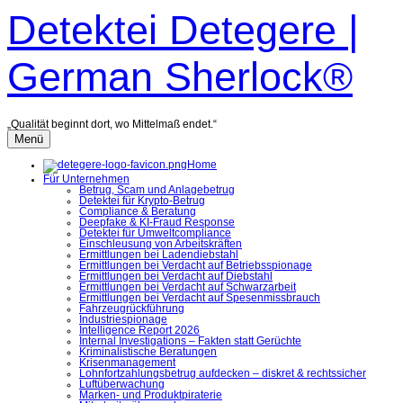
Zum
Detektei Detegere |
Inhalt
überspringen
German Sherlock®
„Qualität beginnt dort, wo Mittelmaß endet.“
Menü
Home
Für Unternehmen
Betrug, Scam und Anlagebetrug
Detektei für Krypto-Betrug
Compliance & Beratung
Deepfake & KI-Fraud Response
Detektei für Umweltcompliance
Einschleusung von Arbeitskräften
Ermittlungen bei Ladendiebstahl
Ermittlungen bei Verdacht auf Betriebsspionage
Ermittlungen bei Verdacht auf Diebstahl
Ermittlungen bei Verdacht auf Schwarzarbeit
Ermittlungen bei Verdacht auf Spesenmissbrauch
Fahrzeugrückführung
Industriespionage
Intelligence Report 2026
Internal Investigations – Fakten statt Gerüchte
Kriminalistische Beratungen
Krisenmanagement
Lohnfortzahlungsbetrug aufdecken – diskret & rechtssicher
Luftüberwachung
Marken- und Produktpiraterie