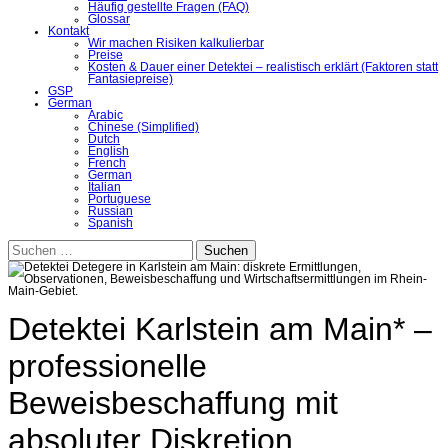
Häufig gestellte Fragen (FAQ)
Glossar
Kontakt
Wir machen Risiken kalkulierbar
Preise
Kosten & Dauer einer Detektei – realistisch erklärt (Faktoren statt
Fantasiepreise)
GSP
German
Arabic
Chinese (Simplified)
Dutch
English
French
German
Italian
Portuguese
Russian
Spanish
Suchen
nach:
Detektei Karlstein am Main* –
professionelle
Beweisbeschaffung mit
absoluter Diskretion