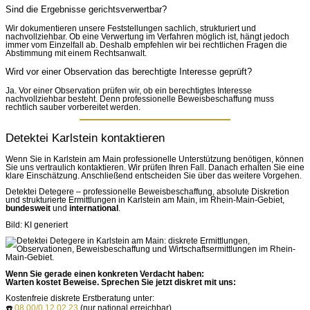
Sind die Ergebnisse gerichtsverwertbar?
Wir dokumentieren unsere Feststellungen sachlich, strukturiert und
nachvollziehbar. Ob eine Verwertung im Verfahren möglich ist, hängt jedoch
immer vom Einzelfall ab. Deshalb empfehlen wir bei rechtlichen Fragen die
Abstimmung mit einem Rechtsanwalt.
Wird vor einer Observation das berechtigte Interesse geprüft?
Ja. Vor einer Observation prüfen wir, ob ein berechtigtes Interesse
nachvollziehbar besteht. Denn professionelle Beweisbeschaffung muss
rechtlich sauber vorbereitet werden.
Detektei Karlstein kontaktieren
Wenn Sie in Karlstein am Main professionelle Unterstützung benötigen, können
Sie uns vertraulich kontaktieren. Wir prüfen Ihren Fall. Danach erhalten Sie eine
klare Einschätzung. Anschließend entscheiden Sie über das weitere Vorgehen.
Detektei Detegere – professionelle Beweisbeschaffung, absolute Diskretion
und strukturierte Ermittlungen in Karlstein am Main, im Rhein-Main-Gebiet,
bundesweit
und
international
.
Bild: KI generiert
Wenn Sie gerade einen konkreten Verdacht haben:
Warten kostet Beweise. Sprechen Sie jetzt diskret mit uns:
Kostenfreie diskrete Erstberatung unter:
☎️
08 00/0 12 02 23
(nur national erreichbar)