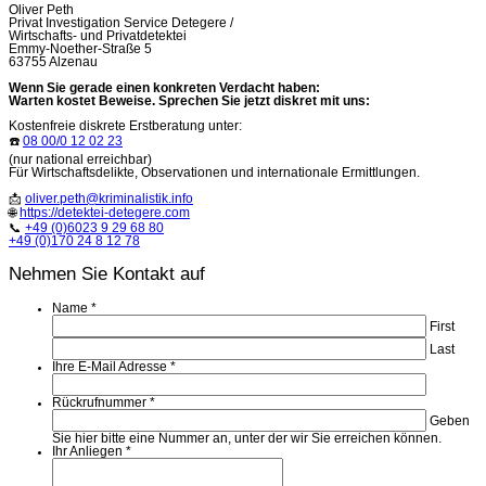
Oliver Peth
Privat Investigation Service Detegere /
Wirtschafts- und Privatdetektei
Emmy-Noether-Straße 5
63755 Alzenau
Wenn Sie gerade einen konkreten Verdacht haben:
Warten kostet Beweise. Sprechen Sie jetzt diskret mit uns:
Kostenfreie diskrete Erstberatung unter:
☎️
08 00/0 12 02 23
(nur national erreichbar)
Für Wirtschaftsdelikte, Observationen und internationale Ermittlungen.
📩
oliver.peth@kriminalistik.info
🌐
https://detektei-detegere.com
📞
+49 (0)6023 9 29 68 80
+49 (0)170 24 8 12 78
Nehmen Sie Kontakt auf
Name
*
First
Last
Ihre E-Mail Adresse
*
Rückrufnummer
*
Geben
Sie hier bitte eine Nummer an, unter der wir Sie erreichen können.
Ihr Anliegen
*