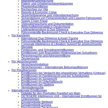
Mitarbeiterüberwachung
Patent- und Urheberrechtsverletzungen
Phantomfrachtführer
Recherchen zur Vita
Reports & Economic Crime
Sicherheitsanalyse und Videoüberwachung
Sicherstellung von Firmeneigentum und Leasing-Fahrzeugen
Supply Chain Fraud
Videoüberwachung und Dokumentation
Wirtschaftskriminalität in Deutschland
Lieferantenprüfung & Due Diligence
Führungskräfte-Background-Check & Executive Due Diligence
Für Kanzleien
International Due Diligence & Asset Tracing
Führungskräfte-Background-Check & Executive Due Diligence
Corporate Intelligence & Litigation Support für anspruchsvolle
Mandate
Forderungs- und Schuldnerermittlungen
Ermittlungen zum finanziellen Hintergrund bei Schuldnern
Personensuche und Adressermittlung
Zeugensuche
Für Versicherungen
Versicherungsbetrug
Versicherungen – Internationale Betrugsaufklärung
Für Privatpersonen
Ermittlungen bei Verdacht des ehewidrigen Verhaltens (Untreue)
Ermittlungen im Familienrecht und bei Scheidungen
Ermittlungen im Sorgerecht
Ermittlungen im Unterhaltsrecht
Ermittlungen bei Stalking
Vermisstensuche
Internationale Ermittlungen
Detektei für den Flughafen Frankfurt am Main
DETEGERE Intelligence Unit – Internationale Ermittlungen für
Unternehmen
Einsatzgebiete Weltweit
Einsatzgebiete Europa
Einsatzgebiete Deutschland