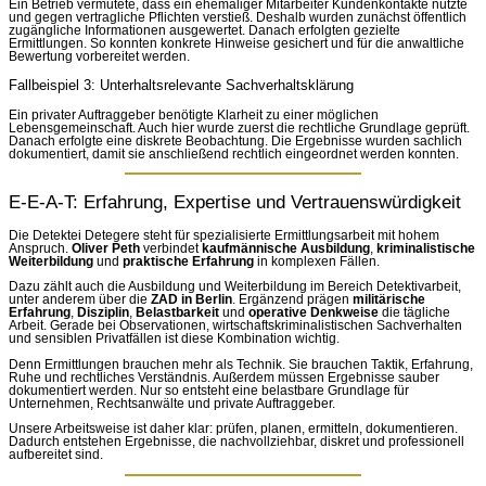
Ein Betrieb vermutete, dass ein ehemaliger Mitarbeiter Kundenkontakte nutzte
und gegen vertragliche Pflichten verstieß. Deshalb wurden zunächst öffentlich
zugängliche Informationen ausgewertet. Danach erfolgten gezielte
Ermittlungen. So konnten konkrete Hinweise gesichert und für die anwaltliche
Bewertung vorbereitet werden.
Fallbeispiel 3: Unterhaltsrelevante Sachverhaltsklärung
Ein privater Auftraggeber benötigte Klarheit zu einer möglichen
Lebensgemeinschaft. Auch hier wurde zuerst die rechtliche Grundlage geprüft.
Danach erfolgte eine diskrete Beobachtung. Die Ergebnisse wurden sachlich
dokumentiert, damit sie anschließend rechtlich eingeordnet werden konnten.
E-E-A-T: Erfahrung, Expertise und Vertrauenswürdigkeit
Die Detektei Detegere steht für spezialisierte Ermittlungsarbeit mit hohem
Anspruch.
Oliver Peth
verbindet
kaufmännische Ausbildung
,
kriminalistische
Weiterbildung
und
praktische Erfahrung
in komplexen Fällen.
Dazu zählt auch die Ausbildung und Weiterbildung im Bereich Detektivarbeit,
unter anderem über die
ZAD in Berlin
. Ergänzend prägen
militärische
Erfahrung
,
Disziplin
,
Belastbarkeit
und
operative Denkweise
die tägliche
Arbeit. Gerade bei Observationen, wirtschaftskriminalistischen Sachverhalten
und sensiblen Privatfällen ist diese Kombination wichtig.
Denn Ermittlungen brauchen mehr als Technik. Sie brauchen Taktik, Erfahrung,
Ruhe und rechtliches Verständnis. Außerdem müssen Ergebnisse sauber
dokumentiert werden. Nur so entsteht eine belastbare Grundlage für
Unternehmen, Rechtsanwälte und private Auftraggeber.
Unsere Arbeitsweise ist daher klar: prüfen, planen, ermitteln, dokumentieren.
Dadurch entstehen Ergebnisse, die nachvollziehbar, diskret und professionell
aufbereitet sind.