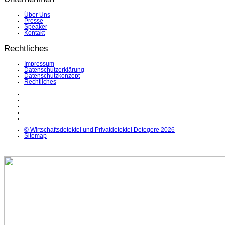
Über Uns
Presse
Speaker
Kontakt
Rechtliches
Impressum
Datenschutzerklärung
Datenschutzkonzept
Rechtliches
LinkedIn
Facebook
Instagram
YouTube
X
© Wirtschaftsdetektei und Privatdetektei Detegere 2026
Sitemap