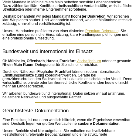
Viele Mandate in Mühlheim am Main betreffen sensible Lebensbereiche.
Dazu zählen familiäre Konflikte, arbeitsrechtliche Verdachtsfälle, wirtschaftliche
Streitigkeiten oder interne Unternehmensprobleme.
Deshalb behandeln wir jedes Mandat mit
höchster Diskretion
. Wir sprechen
klar. Wir planen sauber. Und wir handeln nur dort, wo eine Maßnahme rechtlich
zulässig, sinnvoll und verhältnismäßig ist.
Unsere Mandanten profitieren von einer diskreten
Premium-Betreuung
. Sie
erhalten eine persönliche Einschätzung, klare Handlungsempfehlungen und
eine professionelle Umsetzung.
Bundesweit und international im Einsatz
Ob
Mühlheim
,
Offenbach
,
Hanau
,
Frankfurt
,
Aschaffenburg
oder der gesamte
Rhein-Main-Raum
: Detegere ist für Sie schnell erreichbar.
Durch die Nähe zum
Flughafen Frankfurt
können zudem internationale
Ermittlungsansätze zügig koordiniert werden. Gerade bei
grenzüberschreitenden Sachverhalten ist das ein entscheidender Vorteil. Denn
wirtschaftliche, private oder familienrechtliche Konflikte enden heute oft nicht
mehr an Landesgrenzen.
Wir arbeiten bundesweit und international. Dabei setzen wir auf Erfahrung,
belastbare Netzwerke und ausgewählte Partner.
Gerichtsfeste Dokumentation
Eine Ermittlung ist nur dann wirklich hilfreich, wenn die Ergebnisse verwertbar
sind. Deshalb legen wir großen Wert auf eine
saubere Dokumentation
.
Unsere Berichte sind klar aufgebaut. Sie enthalten nachvollziehbare
Feststellungen, relevante Beobachtungen und eine strukturierte