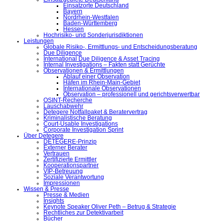
Einsatzorte Deutschland
Bayern
Nordrhein-Westfalen
Baden-Württemberg
Hessen
Hochrisiko- und Sonderjurisdiktionen
Leistungen
Globale Risiko-, Ermittlungs- und Entscheidungsberatung
Due Diligence
International Due Diligence & Asset Tracing
Internal Investigations – Fakten statt Gerüchte
Observationen & Ermittlungen
Ablauf einer Observation
Häfen im Rhein-Main-Gebiet
Internationale Observationen
Observation – professionell und gerichtsverwertbar
OSINT-Recherche
Lauschabwehr
Detegere Notfallpaket & Beratervertrag
Kriminalistische Beratung
Court-Usable Investigations
Corporate Investigation Sprint
Über Detegere
DETEGERE-Prinzip
Externer Berater
Vertrauen
Zertifizierte Ermittler
Kooperationspartner
VIP-Betreuung
Soziale Verantwortung
Impressionen
Wissen & Presse
Presse & Medien
Insights
Keynote Speaker Oliver Peth – Betrug & Strategie
Rechtliches zur Detektivarbeit
Bücher