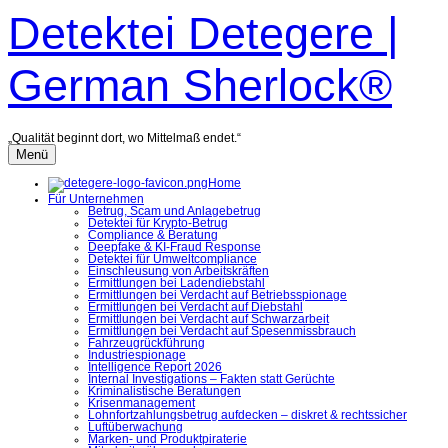
Zum
Detektei Detegere |
Inhalt
überspringen
German Sherlock®
„Qualität beginnt dort, wo Mittelmaß endet.“
Menü
Home
Für Unternehmen
Betrug, Scam und Anlagebetrug
Detektei für Krypto-Betrug
Compliance & Beratung
Deepfake & KI-Fraud Response
Detektei für Umweltcompliance
Einschleusung von Arbeitskräften
Ermittlungen bei Ladendiebstahl
Ermittlungen bei Verdacht auf Betriebsspionage
Ermittlungen bei Verdacht auf Diebstahl
Ermittlungen bei Verdacht auf Schwarzarbeit
Ermittlungen bei Verdacht auf Spesenmissbrauch
Fahrzeugrückführung
Industriespionage
Intelligence Report 2026
Internal Investigations – Fakten statt Gerüchte
Kriminalistische Beratungen
Krisenmanagement
Lohnfortzahlungsbetrug aufdecken – diskret & rechtssicher
Luftüberwachung
Marken- und Produktpiraterie