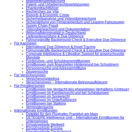
Mitarbeiterüberwachung
Patent- und Urheberrechtsverletzungen
Phantomfrachtführer
Recherchen zur Vita
Reports & Economic Crime
Sicherheitsanalyse und Videoüberwachung
Sicherstellung von Firmeneigentum und Leasing-Fahrzeugen
Supply Chain Fraud
Videoüberwachung und Dokumentation
Wirtschaftskriminalität in Deutschland
Lieferantenprüfung & Due Diligence
Führungskräfte-Background-Check & Executive Due Diligence
Für Kanzleien
International Due Diligence & Asset Tracing
Führungskräfte-Background-Check & Executive Due Diligence
Corporate Intelligence & Litigation Support für anspruchsvolle
Mandate
Forderungs- und Schuldnerermittlungen
Ermittlungen zum finanziellen Hintergrund bei Schuldnern
Personensuche und Adressermittlung
Zeugensuche
Für Versicherungen
Versicherungsbetrug
Versicherungen – Internationale Betrugsaufklärung
Für Privatpersonen
Ermittlungen bei Verdacht des ehewidrigen Verhaltens (Untreue)
Ermittlungen im Familienrecht und bei Scheidungen
Ermittlungen im Sorgerecht
Ermittlungen im Unterhaltsrecht
Ermittlungen bei Stalking
Vermisstensuche
Internationale Ermittlungen
Detektei für den Flughafen Frankfurt am Main
DETEGERE Intelligence Unit – Internationale Ermittlungen für
Unternehmen
Einsatzgebiete Weltweit
Einsatzgebiete Europa
Einsatzgebiete Deutschland