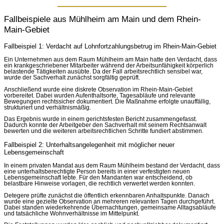
Fallbeispiele aus Mühlheim am Main und dem Rhein-
Main-Gebiet
Fallbeispiel 1: Verdacht auf Lohnfortzahlungsbetrug im Rhein-Main-Gebiet
Ein Unternehmen aus dem Raum Mühlheim am Main hatte den Verdacht, dass
ein krankgeschriebener Mitarbeiter während der Arbeitsunfähigkeit körperlich
belastende Tätigkeiten ausübte. Da der Fall arbeitsrechtlich sensibel war,
wurde der Sachverhalt zunächst sorgfältig geprüft.
Anschließend wurde eine diskrete Observation im Rhein-Main-Gebiet
vorbereitet. Dabei wurden Aufenthaltsorte, Tagesabläufe und relevante
Bewegungen rechtssicher dokumentiert. Die Maßnahme erfolgte unauffällig,
strukturiert und verhältnismäßig.
Das Ergebnis wurde in einem gerichtsfesten Bericht zusammengefasst.
Dadurch konnte der Arbeitgeber den Sachverhalt mit seinem Rechtsanwalt
bewerten und die weiteren arbeitsrechtlichen Schritte fundiert abstimmen.
Fallbeispiel 2: Unterhaltsangelegenheit mit möglicher neuer
Lebensgemeinschaft
In einem privaten Mandat aus dem Raum Mühlheim bestand der Verdacht, dass
eine unterhaltsberechtigte Person bereits in einer verfestigten neuen
Lebensgemeinschaft lebte. Für den Mandanten war entscheidend, ob
belastbare Hinweise vorlagen, die rechtlich verwertet werden konnten.
Detegere prüfte zunächst die öffentlich erkennbaren Anhaltspunkte. Danach
wurde eine gezielte Observation an mehreren relevanten Tagen durchgeführt.
Dabei standen wiederkehrende Übernachtungen, gemeinsame Alltagsabläufe
und tatsächliche Wohnverhältnisse im Mittelpunkt.