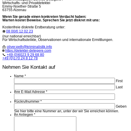
Wirtschafts- und Privatdetektei
Emmy-Noether-Straße 5
63755 Alzenau
Wenn Sie gerade einen konkreten Verdacht haben:
Warten kostet Beweise. Sprechen Sie jetzt diskret mit uns:
Kostenfreie diskrete Erstberatung unter:
☎️
08 00/0 12 02 23
(nur national erreichbar)
Für Wirtschaftsdelikte, Observationen und internationale Ermittlungen.
📩
oliver.peth@kriminalistik.info
🌐
https://detektei-detegere.com
📞
+49 (0)6023 9 29 68 80
+49 (0)170 24 8 12 78
Nehmen Sie Kontakt auf
Name
*
First
Last
Ihre E-Mail Adresse
*
Rückrufnummer
*
Geben
Sie hier bitte eine Nummer an, unter der wir Sie erreichen können.
Ihr Anliegen
*