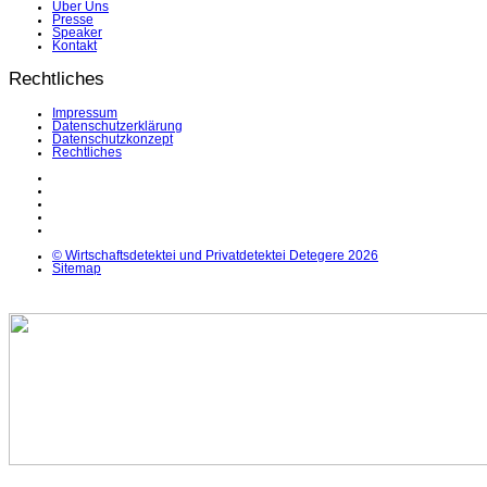
Über Uns
Presse
Speaker
Kontakt
Rechtliches
Impressum
Datenschutzerklärung
Datenschutzkonzept
Rechtliches
LinkedIn
Facebook
Instagram
YouTube
X
© Wirtschaftsdetektei und Privatdetektei Detegere 2026
Sitemap