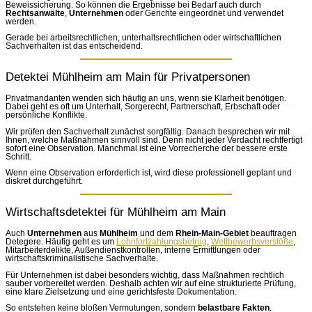
Beweissicherung. So können die Ergebnisse bei Bedarf auch durch
Rechtsanwälte
,
Unternehmen
oder Gerichte eingeordnet und verwendet
werden.
Gerade bei arbeitsrechtlichen, unterhaltsrechtlichen oder wirtschaftlichen
Sachverhalten ist das entscheidend.
Detektei Mühlheim am Main für Privatpersonen
Privatmandanten wenden sich häufig an uns, wenn sie Klarheit benötigen.
Dabei geht es oft um Unterhalt, Sorgerecht, Partnerschaft, Erbschaft oder
persönliche Konflikte.
Wir prüfen den Sachverhalt zunächst sorgfältig. Danach besprechen wir mit
Ihnen, welche Maßnahmen sinnvoll sind. Denn nicht jeder Verdacht rechtfertigt
sofort eine Observation. Manchmal ist eine Vorrecherche der bessere erste
Schritt.
Wenn eine Observation erforderlich ist, wird diese professionell geplant und
diskret durchgeführt.
Wirtschaftsdetektei für Mühlheim am Main
Auch
Unternehmen
aus
Mühlheim
und dem
Rhein-Main-Gebiet
beauftragen
Detegere. Häufig geht es um
Lohnfortzahlungsbetrug
,
Wettbewerbsverstöße
,
Mitarbeiterdelikte, Außendienstkontrollen, interne Ermittlungen oder
wirtschaftskriminalistische Sachverhalte.
Für Unternehmen ist dabei besonders wichtig, dass Maßnahmen rechtlich
sauber vorbereitet werden. Deshalb achten wir auf eine strukturierte Prüfung,
eine klare Zielsetzung und eine gerichtsfeste Dokumentation.
So entstehen keine bloßen Vermutungen, sondern
belastbare Fakten
.