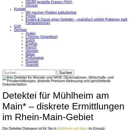
Häufig gestellte Fragen (FAQ)
Glossar
Kontakt
Wir machen Risiken kalkulierbar
Preise
Kosten & Dauer einer Detektei – realistisch erklärt (Faktoren statt
Fantasiepreise)
GSP
German
Arabic
Chinese (Simplified)
Dutch
English
French
German
Italian
Portuguese
Russian
Spanish
Suchen
nach:
Detektei für Mühlheim am
Main* – diskrete Ermittlungen
im Rhein-Main-Gebiet
Die Detektei Detegere ist für Sie in
Mühlheim am Main
im Einsatz.