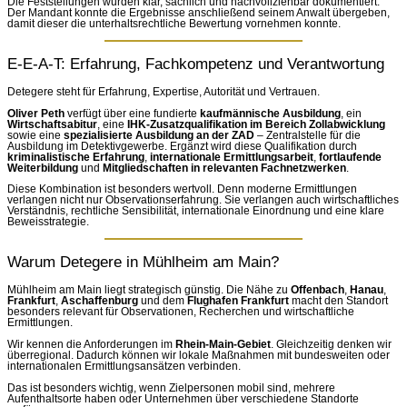
Die Feststellungen wurden klar, sachlich und nachvollziehbar dokumentiert.
Der Mandant konnte die Ergebnisse anschließend seinem Anwalt übergeben,
damit dieser die unterhaltsrechtliche Bewertung vornehmen konnte.
E-E-A-T: Erfahrung, Fachkompetenz und Verantwortung
Detegere steht für Erfahrung, Expertise, Autorität und Vertrauen.
Oliver Peth
verfügt über eine fundierte
kaufmännische Ausbildung
, ein
Wirtschaftsabitur
, eine
IHK-Zusatzqualifikation im Bereich Zollabwicklung
sowie eine
spezialisierte Ausbildung an der ZAD
– Zentralstelle für die
Ausbildung im Detektivgewerbe. Ergänzt wird diese Qualifikation durch
kriminalistische Erfahrung
,
internationale Ermittlungsarbeit
,
fortlaufende
Weiterbildung
und
Mitgliedschaften in relevanten Fachnetzwerken
.
Diese Kombination ist besonders wertvoll. Denn moderne Ermittlungen
verlangen nicht nur Observationserfahrung. Sie verlangen auch wirtschaftliches
Verständnis, rechtliche Sensibilität, internationale Einordnung und eine klare
Beweisstrategie.
Warum Detegere in Mühlheim am Main?
Mühlheim am Main liegt strategisch günstig. Die Nähe zu
Offenbach
,
Hanau
,
Frankfurt
,
Aschaffenburg
und dem
Flughafen Frankfurt
macht den Standort
besonders relevant für Observationen, Recherchen und wirtschaftliche
Ermittlungen.
Wir kennen die Anforderungen im
Rhein-Main-Gebiet
. Gleichzeitig denken wir
überregional. Dadurch können wir lokale Maßnahmen mit bundesweiten oder
internationalen Ermittlungsansätzen verbinden.
Das ist besonders wichtig, wenn Zielpersonen mobil sind, mehrere
Aufenthaltsorte haben oder Unternehmen über verschiedene Standorte