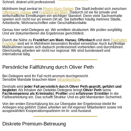
Schnell, diskret und professionell.
Mühlheim liegt zentral im
Rhein-Main-Gebiet
. Die Stadt befindet sich zwischen
Offenbach
,
Hanau
und
Frankfurt am Main
. Dadurch ist sie für private und
wirtschaftliche Ermittlungen ein wichtiger Standort. Denn viele Sachverhalte
spielen sich nicht nur an einem Ort ab. Sie betreffen häufig mehrere Städte,
Arbeitsorte, Wohnanschriften oder Geschäftskontakte.
Genau hier setzt Detegere an. Wir ermitteln strukturiert. Wir prüfen sorgfältig.
Und wir dokumentieren die Ergebnisse gerichtsfest.
Durch die Nähe zu
Frankfurt am Main
,
Hanau
,
Offenbach
und dem
Flughafen
Frankfurt
sind wir in Mühlheim besonders flexibel einsetzbar. Auch kurzfristige
Maßnahmen lassen sich dadurch professionell vorbereiten und durchführen.
Gleichzeitig arbeiten wir nicht nur regional. Wir sind bundesweit und
international tätig.
Persönliche Fallführung durch Oliver Peth
Bei Detegere wird Ihr Fall nicht anonym durchgereicht.
Sensible Mandate brauchen klare
Verantwortung
.
Deshalb wird
jeder Fall persönlich durch Oliver Peth geprüft, geführt und
begleitet
. Als Inhaber der Detektei Detegere bringt
Oliver Peth
seine
Fachkompetenz
als Kriminalist
,
Profiler
und
erfahrener Ermittler
in die
Fallbearbeitung ein. Das schafft Struktur. Und es gibt Mandanten Sicherheit.
Von der ersten Einschätzung bis zur Übergabe der Ergebnisse bleibt Ihr
Anliegen eng geführt. Dabei arbeiten wir mit eigenen Mitarbeitern sowie mit
ausgewählten Kooperationspartnern im In- und Ausland.
Diskrete Premium-Betreuung