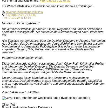
For International Customers:
+49 (0)6023 9 29 68 80
Für Wirtschaftsdelikte, Observationen und internationale Ermittlungen.
📩
oliver.peth@kriminalistik.info
📞
+49 (0)6023 9 29 68 80
+49 (0)170 24 8 12 78
Hinweis zu Einsatzgebieten*
Die auf dieser Website genannten Städte, Regionen und Länder bezeichnen
operative Einsatzgebiete. Sie stellen keine Niederlassungen oder Firmensitze
dar.
Alle Einsätze werden zentral über die Detektei Detegere in Alzenau koordiniert.
Aus Gründen des Datenschutzes, der Vertraulichkeit und zum Schutz unserer
Mandanten sind dargestellte Fallbeispiele fiktiv oder an reale Sachverhalte
angelehnt. Namen, Orte, Zeitangaben und einzelne Umstände wurden
verändert.
Verantwortlich für diesen Inhalt:
Dieser Inhalt wurde fachlich verantwortet durch Oliver Peth, Kriminalist, Profiler
und Inhaber der Detektei Detegere. Die Detektei Detegere verfügt über
Erfahrung in Wirtschaftsdetektei, OSINT-Recherchen, Observationen,
internationalen Ermittlungen und gerichtsfester Dokumentation.
Unser Anspruch ist es, Mandanten klar, diskret und rechtssicher zu
unterstützen. Deshalb werden unsere Inhalte regelmäßig geprüft, aktualisiert
und an neue rechtliche, wirtschaftliche und ermittlungstaktische Entwicklungen
angepasst.
Zuletzt aktualisiert: Juli 2026
Oliver Peth
Privat Investigation Service Detegere /