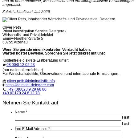
und an neue rechtliche, wirtschaftliche und ermittlungstaktische Entwicklungen
angepasst.
Zuletzt aktualisiert: Juli 2026
Oliver Peth
Privat Investigation Service Detegere /
Wirtschafts- und Privatdetektei
Emmy-Noether-Straße 5
63755 Alzenau
Wenn Sie gerade einen konkreten Verdacht haben:
Warten kostet Beweise. Sprechen Sie jetzt diskret mit uns:
Kostenfreie diskrete Erstberatung unter:
☎️
08 00/0 12 02 23
(nur national erreichbar)
Für Wirtschaftsdelikte, Observationen und internationale Ermittlungen.
📩
oliver.peth@kriminalistik.info
🌐
https://detektei-detegere.com
📞
+49 (0)6023 9 29 68 80
+49 (0)170 24 8 12 78
Nehmen Sie Kontakt auf
Name
*
First
Last
Ihre E-Mail Adresse
*