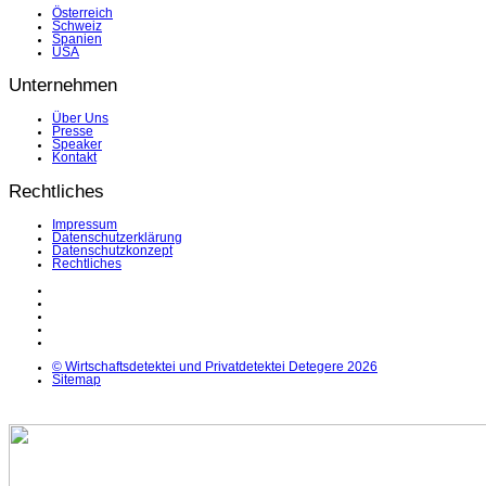
Österreich
Schweiz
Spanien
USA
Unternehmen
Über Uns
Presse
Speaker
Kontakt
Rechtliches
Impressum
Datenschutzerklärung
Datenschutzkonzept
Rechtliches
LinkedIn
Facebook
Instagram
YouTube
X
© Wirtschaftsdetektei und Privatdetektei Detegere 2026
Sitemap