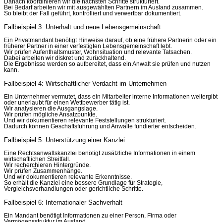
Danach koordinieren wir die nächsten Schritte strukturiert.
Bei Bedarf arbeiten wir mit ausgewählten Partnern im Ausland zusammen.
So bleibt der Fall geführt, kontrolliert und verwertbar dokumentiert.
Fallbeispiel 3: Unterhalt und neue Lebensgemeinschaft
Ein Privatmandant benötigt Hinweise darauf, ob eine frühere Partnerin oder ein
früherer Partner in einer verfestigten Lebensgemeinschaft lebt.
Wir prüfen Aufenthaltsmuster, Wohnsituation und relevante Tatsachen.
Dabei arbeiten wir diskret und zurückhaltend.
Die Ergebnisse werden so aufbereitet, dass ein Anwalt sie prüfen und nutzen
kann.
Fallbeispiel 4: Wirtschaftlicher Verdacht im Unternehmen
Ein Unternehmer vermutet, dass ein Mitarbeiter interne Informationen weitergibt
oder unerlaubt für einen Wettbewerber tätig ist.
Wir analysieren die Ausgangslage.
Wir prüfen mögliche Ansatzpunkte.
Und wir dokumentieren relevante Feststellungen strukturiert.
Dadurch können Geschäftsführung und Anwälte fundierter entscheiden.
Fallbeispiel 5: Unterstützung einer Kanzlei
Eine Rechtsanwaltskanzlei benötigt zusätzliche Informationen in einem
wirtschaftlichen Streitfall.
Wir recherchieren Hintergründe.
Wir prüfen Zusammenhänge.
Und wir dokumentieren relevante Erkenntnisse.
So erhält die Kanzlei eine bessere Grundlage für Strategie,
Vergleichsverhandlungen oder gerichtliche Schritte.
Fallbeispiel 6: Internationaler Sachverhalt
Ein Mandant benötigt Informationen zu einer Person, Firma oder
Vermögensstruktur im Ausland.