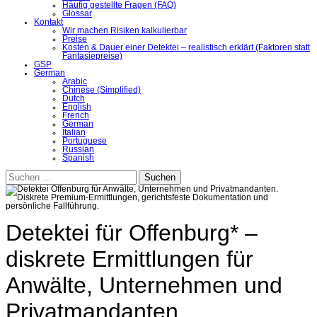
Häufig gestellte Fragen (FAQ)
Glossar
Kontakt
Wir machen Risiken kalkulierbar
Preise
Kosten & Dauer einer Detektei – realistisch erklärt (Faktoren statt
Fantasiepreise)
GSP
German
Arabic
Chinese (Simplified)
Dutch
English
French
German
Italian
Portuguese
Russian
Spanish
Suchen
nach:
Detektei für Offenburg* –
diskrete Ermittlungen für
Anwälte, Unternehmen und
Privatmandanten