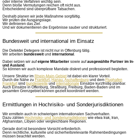
oder interne Verfahren wichtig sein.
Denn bloße Vermutungen reichen oft nicht aus.
Entscheidend sind überprüfbare Tatsachen.
Deshalb planen wir jede Maßnahme sorgfältig.
Wir prüfen die Ausgangslage.
Wir definieren das Ziel.
Und wir dokumentieren die Ergebnisse sauber und strukturiert.
Bundesweit und international im Einsatz
Die Detektei Detegere ist nicht nur in Offenburg tätig.
Wir arbeiten
bundesweit
und
international
.
Dabei setzen wir auf
eigene Mitarbeiter
sowie auf
ausgewählte Partner im In-
und Ausland
.
So können wir auch komplexe Mandate diskret und professionell begleiten.
Unsere Struktur im
Rhein-Main-Gebiet
ist dabei ein klarer Vorteil.
Durch die Nähe zu
Frankfurt
,
Hanau
,
Aschaffenburg
und dem
Flughafen
Frankfurt
sind
bundesweite
und
internationale
Einsätze kurzfristig planbar.
Auch Einsätze in Offenburg, Straßburg, Freiburg, Baden-Baden und im
gesamten Grenzgebiet können gezielt koordiniert werden.
Ermittlungen in Hochrisiko- und Sonderjurisdiktionen
Wir ermitteln auch in schwierigen internationalen Sachverhalten.
Dazu zählen
Hochrisiko- und Sonderjurisdiktionen
wie etwa Irak, Iran,
Afghanistan, Libyen oder vergleichbare Regionen.
Gerade dort ist besondere Vorsicht erforderlich.
Denn rechtliche, kulturelle und sicherheitsrelevante Rahmenbedingungen
müssen beachtet werden.