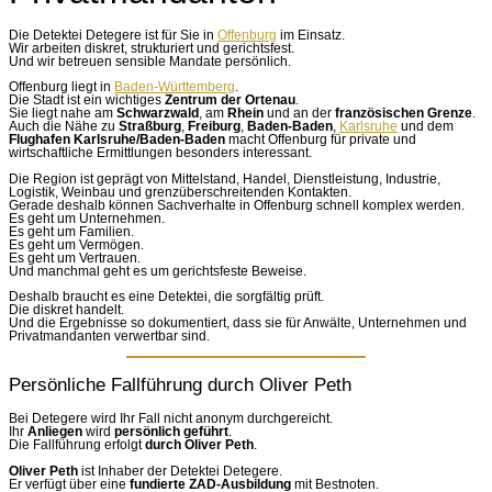
Die Detektei Detegere ist für Sie in
Offenburg
im Einsatz.
Wir arbeiten diskret, strukturiert und gerichtsfest.
Und wir betreuen sensible Mandate persönlich.
Offenburg liegt in
Baden-Württemberg
.
Die Stadt ist ein wichtiges
Zentrum der Ortenau
.
Sie liegt nahe am
Schwarzwald
, am
Rhein
und an der
französischen Grenze
.
Auch die Nähe zu
Straßburg
,
Freiburg
,
Baden-Baden
,
Karlsruhe
und dem
Flughafen Karlsruhe/Baden-Baden
macht Offenburg für private und
wirtschaftliche Ermittlungen besonders interessant.
Die Region ist geprägt von Mittelstand, Handel, Dienstleistung, Industrie,
Logistik, Weinbau und grenzüberschreitenden Kontakten.
Gerade deshalb können Sachverhalte in Offenburg schnell komplex werden.
Es geht um Unternehmen.
Es geht um Familien.
Es geht um Vermögen.
Es geht um Vertrauen.
Und manchmal geht es um gerichtsfeste Beweise.
Deshalb braucht es eine Detektei, die sorgfältig prüft.
Die diskret handelt.
Und die Ergebnisse so dokumentiert, dass sie für Anwälte, Unternehmen und
Privatmandanten verwertbar sind.
Persönliche Fallführung durch Oliver Peth
Bei Detegere wird Ihr Fall nicht anonym durchgereicht.
Ihr
Anliegen
wird
persönlich geführt
.
Die Fallführung erfolgt
durch Oliver Peth
.
Oliver Peth
ist Inhaber der Detektei Detegere.
Er verfügt über eine
fundierte ZAD-Ausbildung
mit Bestnoten.