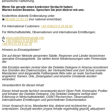
Wenn Sie gerade einen konkreten Verdacht haben:
Warten kostet Beweise. Sprechen Sie jetzt diskret mit uns:
Kostenfreie diskrete Erstberatung unter:
☎️
08 00/0 12 02 23
(nur national erreichbar)
For International Customers:
+49 (0)6023 9 29 68 80
Für Wirtschaftsdelikte, Observationen und internationale Ermittlungen.
📩
oliver.peth@kriminalistik.info
📞
+49 (0)6023 9 29 68 80
+49 (0)170 24 8 12 78
Hinweis zu Einsatzgebieten*
Die auf dieser Website genannten Städte, Regionen und Länder bezeichnen
operative Einsatzgebiete. Sie stellen keine Niederlassungen oder Firmensitze
dar.
Alle Einsätze werden zentral über die Detektei Detegere in Alzenau koordiniert.
Aus Gründen des Datenschutzes, der Vertraulichkeit und zum Schutz unserer
Mandanten sind dargestellte Fallbeispiele fiktiv oder an reale Sachverhalte
angelehnt. Namen, Orte, Zeitangaben und einzelne Umstände wurden
verändert.
Verantwortlich für diesen Inhalt:
Dieser Inhalt wurde fachlich verantwortet durch Oliver Peth, Kriminalist, Profiler
und Inhaber der Detektei Detegere. Die Detektei Detegere verfügt über
Erfahrung in Wirtschaftsdetektei, OSINT-Recherchen, Observationen,
internationalen Ermittlungen und gerichtsfester Dokumentation.
Unser Anspruch ist es, Mandanten klar, diskret und rechtssicher zu
unterstützen. Deshalb werden unsere Inhalte regelmäßig geprüft, aktualisiert