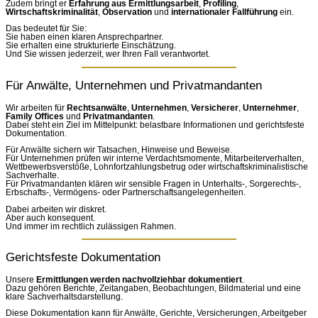
Zudem bringt er
Erfahrung aus Ermittlungsarbeit
,
Profiling
,
Wirtschaftskriminalität
,
Observation
und
internationaler Fallführung
ein.
Das bedeutet für Sie:
Sie haben einen klaren Ansprechpartner.
Sie erhalten eine strukturierte Einschätzung.
Und Sie wissen jederzeit, wer Ihren Fall verantwortet.
Für Anwälte, Unternehmen und Privatmandanten
Wir arbeiten für
Rechtsanwälte
,
Unternehmen
,
Versicherer
,
Unternehmer
,
Family Offices
und
Privatmandanten
.
Dabei steht ein Ziel im Mittelpunkt: belastbare Informationen und gerichtsfeste
Dokumentation.
Für Anwälte sichern wir Tatsachen, Hinweise und Beweise.
Für Unternehmen prüfen wir interne Verdachtsmomente, Mitarbeiterverhalten,
Wettbewerbsverstöße, Lohnfortzahlungsbetrug oder wirtschaftskriminalistische
Sachverhalte.
Für Privatmandanten klären wir sensible Fragen in Unterhalts-, Sorgerechts-,
Erbschafts-, Vermögens- oder Partnerschaftsangelegenheiten.
Dabei arbeiten wir diskret.
Aber auch konsequent.
Und immer im rechtlich zulässigen Rahmen.
Gerichtsfeste Dokumentation
Unsere
Ermittlungen werden nachvollziehbar dokumentiert
.
Dazu gehören Berichte, Zeitangaben, Beobachtungen, Bildmaterial und eine
klare Sachverhaltsdarstellung.
Diese Dokumentation kann für Anwälte, Gerichte, Versicherungen, Arbeitgeber