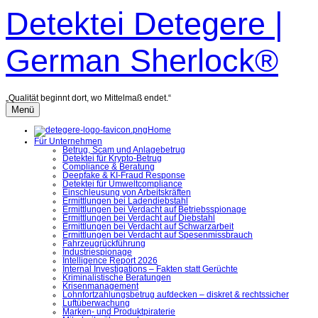
Zum
Detektei Detegere |
Inhalt
überspringen
German Sherlock®
„Qualität beginnt dort, wo Mittelmaß endet.“
Menü
Home
Für Unternehmen
Betrug, Scam und Anlagebetrug
Detektei für Krypto-Betrug
Compliance & Beratung
Deepfake & KI-Fraud Response
Detektei für Umweltcompliance
Einschleusung von Arbeitskräften
Ermittlungen bei Ladendiebstahl
Ermittlungen bei Verdacht auf Betriebsspionage
Ermittlungen bei Verdacht auf Diebstahl
Ermittlungen bei Verdacht auf Schwarzarbeit
Ermittlungen bei Verdacht auf Spesenmissbrauch
Fahrzeugrückführung
Industriespionage
Intelligence Report 2026
Internal Investigations – Fakten statt Gerüchte
Kriminalistische Beratungen
Krisenmanagement
Lohnfortzahlungsbetrug aufdecken – diskret & rechtssicher
Luftüberwachung
Marken- und Produktpiraterie