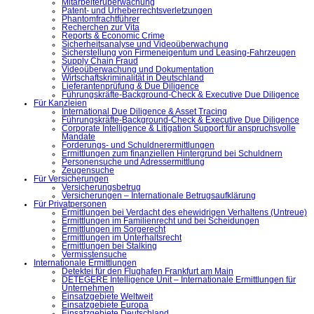
Mitarbeiterüberwachung
Patent- und Urheberrechtsverletzungen
Phantomfrachtführer
Recherchen zur Vita
Reports & Economic Crime
Sicherheitsanalyse und Videoüberwachung
Sicherstellung von Firmeneigentum und Leasing-Fahrzeugen
Supply Chain Fraud
Videoüberwachung und Dokumentation
Wirtschaftskriminalität in Deutschland
Lieferantenprüfung & Due Diligence
Führungskräfte-Background-Check & Executive Due Diligence
Für Kanzleien
International Due Diligence & Asset Tracing
Führungskräfte-Background-Check & Executive Due Diligence
Corporate Intelligence & Litigation Support für anspruchsvolle
Mandate
Forderungs- und Schuldnerermittlungen
Ermittlungen zum finanziellen Hintergrund bei Schuldnern
Personensuche und Adressermittlung
Zeugensuche
Für Versicherungen
Versicherungsbetrug
Versicherungen – Internationale Betrugsaufklärung
Für Privatpersonen
Ermittlungen bei Verdacht des ehewidrigen Verhaltens (Untreue)
Ermittlungen im Familienrecht und bei Scheidungen
Ermittlungen im Sorgerecht
Ermittlungen im Unterhaltsrecht
Ermittlungen bei Stalking
Vermisstensuche
Internationale Ermittlungen
Detektei für den Flughafen Frankfurt am Main
DETEGERE Intelligence Unit – Internationale Ermittlungen für
Unternehmen
Einsatzgebiete Weltweit
Einsatzgebiete Europa
Einsatzgebiete Deutschland