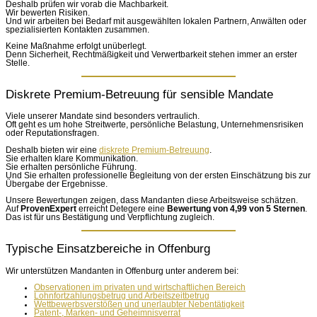
Deshalb prüfen wir vorab die Machbarkeit.
Wir bewerten Risiken.
Und wir arbeiten bei Bedarf mit ausgewählten lokalen Partnern, Anwälten oder
spezialisierten Kontakten zusammen.
Keine Maßnahme erfolgt unüberlegt.
Denn Sicherheit, Rechtmäßigkeit und Verwertbarkeit stehen immer an erster
Stelle.
Diskrete Premium-Betreuung für sensible Mandate
Viele unserer Mandate sind besonders vertraulich.
Oft geht es um hohe Streitwerte, persönliche Belastung, Unternehmensrisiken
oder Reputationsfragen.
Deshalb bieten wir eine
diskrete Premium-Betreuung
.
Sie erhalten klare Kommunikation.
Sie erhalten persönliche Führung.
Und Sie erhalten professionelle Begleitung von der ersten Einschätzung bis zur
Übergabe der Ergebnisse.
Unsere Bewertungen zeigen, dass Mandanten diese Arbeitsweise schätzen.
Auf
ProvenExpert
erreicht Detegere eine
Bewertung von 4,99 von 5 Sternen
.
Das ist für uns Bestätigung und Verpflichtung zugleich.
Typische Einsatzbereiche in Offenburg
Wir unterstützen Mandanten in Offenburg unter anderem bei:
Observationen im privaten und wirtschaftlichen Bereich
Lohnfortzahlungsbetrug und Arbeitszeitbetrug
Wettbewerbsverstößen und unerlaubter Nebentätigkeit
Patent-, Marken- und Geheimnisverrat