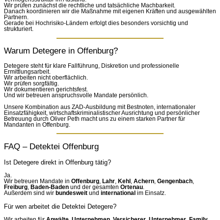
Wir prüfen zunächst die rechtliche und tatsächliche Machbarkeit.
Danach koordinieren wir die Maßnahme mit eigenen Kräften und ausgewählten
Partnern.
Gerade bei Hochrisiko-Ländern erfolgt dies besonders vorsichtig und
strukturiert.
Warum Detegere in Offenburg?
Detegere steht für klare Fallführung, Diskretion und professionelle
Ermittlungsarbeit.
Wir arbeiten nicht oberflächlich.
Wir prüfen sorgfältig.
Wir dokumentieren gerichtsfest.
Und wir betreuen anspruchsvolle Mandate persönlich.
Unsere Kombination aus ZAD-Ausbildung mit Bestnoten, internationaler
Einsatzfähigkeit, wirtschaftskriminalistischer Ausrichtung und persönlicher
Betreuung durch Oliver Peth macht uns zu einem starken Partner für
Mandanten in Offenburg.
FAQ – Detektei Offenburg
Ist Detegere direkt in Offenburg tätig?
Ja.
Wir betreuen Mandate in
Offenburg
,
Lahr
,
Kehl
,
Achern
,
Gengenbach
,
Freiburg
,
Baden-Baden
und der gesamten
Ortenau
.
Außerdem sind wir
bundesweit
und
international
im Einsatz.
Für wen arbeitet die Detektei Detegere?
Wir arbeiten für
Anwälte
,
Unternehmen
,
Versicherer
,
Unternehmer
,
Family