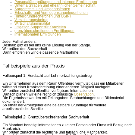
Personalüberprüfungen und internen Ermittlungen
Unterhaltsfragen und eheähnlicher Gemeinschaft
Sorgerechts- und Umgangsfragen
Erbschafts- und Vermögensangelegenheiten
Hintergrundrecherchen und OSINT
Versicherungsbetrug
Wirtschaftskriminalität
Litigation Support für Kanzleien
grenzüberschreitenden Ermittlungen
internationalen Ermittlungen
Jeder Fall ist anders.
Deshalb gibt es bei uns keine Lösung von der Stange.
Wir prüfen den Sachverhalt.
Dann empfehlen wir die passende Maßnahme.
Fallbeispiele aus der Praxis
Fallbeispiel 1: Verdacht auf Lohnfortzahlungsbetrug
Ein Unternehmen aus dem Raum Offenburg vermutet, dass ein Mitarbeiter
während einer Krankschreibung einer anderen Tätigkeit nachgeht.
Wir prüfen zunächst öffentlich verfügbare Informationen.
Danach planen wir eine rechtlich zulässige
Observation
.
Die Ergebnisse werden mit Zeitangaben, Beobachtungen und Bildmaterial
dokumentiert.
So erhält der Arbeitgeber eine belastbare Grundlage für weitere
arbeitsrechtliche Schritte.
Fallbeispiel 2: Grenzüberschreitender Sachverhalt
Ein Mandant benötigt Informationen zu einer Person oder Firma mit Bezug nach
Frankreich.
Wir prüfen zunächst die rechtliche und tatsächliche Machbarkeit.