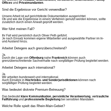
Offices
und
Privatmandanten
.
Sind die Ergebnisse vor Gericht verwendbar?
Unsere Arbeit ist auf gerichtsfeste Dokumentation ausgerichtet.
Ob und wie die Ergebnisse in einem Verfahren genutzt werden können, sollte
zusätzlich durch einen Anwalt geprüft werden.
Wer führt meinen Fall?
Ihr Fall wird persönlich durch Oliver Peth geführt.
Je nach Einsatz kommen eigene Mitarbeiter und ausgewählte Partner im In-
und Ausland hinzu.
Arbeitet Detegere auch grenzüberschreitend?
Ja.
Durch die Lage von
Offenburg
nahe
Frankreich
können auch
grenzüberschreitende Sachverhalte nach sorgfältiger Prüfung begleitet werden.
Arbeitet Detegere auch international?
Ja.
Wir arbeiten bundesweit und international.
Auch Einsätze in
Hochrisiko- und Sonderjurisdiktionen
können nach
sorgfältiger Prüfung begleitet werden.
Was bedeutet diskrete Premium-Betreuung?
Das bedeutet
klare Kommunikation
,
persönliche Verantwortung
, v
ertrauliche
Fallführung
und
professionelle Begleitung
bei sensiblen Mandaten.
Welche Rolle spielt das Rhein-Main-Gebiet?