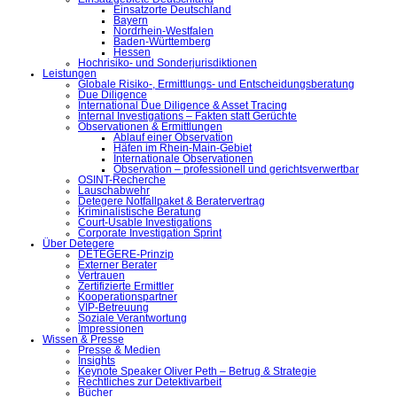
Einsatzorte Deutschland
Bayern
Nordrhein-Westfalen
Baden-Württemberg
Hessen
Hochrisiko- und Sonderjurisdiktionen
Leistungen
Globale Risiko-, Ermittlungs- und Entscheidungsberatung
Due Diligence
International Due Diligence & Asset Tracing
Internal Investigations – Fakten statt Gerüchte
Observationen & Ermittlungen
Ablauf einer Observation
Häfen im Rhein-Main-Gebiet
Internationale Observationen
Observation – professionell und gerichtsverwertbar
OSINT-Recherche
Lauschabwehr
Detegere Notfallpaket & Beratervertrag
Kriminalistische Beratung
Court-Usable Investigations
Corporate Investigation Sprint
Über Detegere
DETEGERE-Prinzip
Externer Berater
Vertrauen
Zertifizierte Ermittler
Kooperationspartner
VIP-Betreuung
Soziale Verantwortung
Impressionen
Wissen & Presse
Presse & Medien
Insights
Keynote Speaker Oliver Peth – Betrug & Strategie
Rechtliches zur Detektivarbeit
Bücher