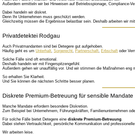
Außerdem ermitteln wir bei Hinweisen auf Betriebsspionage, Compliance-Vers
Dabei handeln wir diskret.
Denn Ihr Unternehmen muss geschützt werden.
Gleichzeitig müssen die Ergebnisse belastbar sein. Deshalb arbeiten wir m
Privatdetektei Rodgau
Auch Privatmandanten sind bei Detegere gut aufgehoben.
Häufig geht es um
Unterhalt
,
Sorgerecht
,
Partnerschaft
,
Erbschaft
oder Ver
Solche Fälle sind oft emotional.
Deshalb handeln wir mit Fingerspitzengefühl.
Außerdem gehen wir unauffällig vor. Und wir stimmen die Maßnahmen eng m
So erhalten Sie Klarheit.
Und Sie können die nächsten Schritte besser planen.
Diskrete Premium-Betreuung für sensible Mandate
Manche Mandate erfordern besondere Diskretion.
Zum Beispiel bei Unternehmern, Führungskräften, Familienunternehmen od
Für solche Fälle bietet Detegere eine
diskrete Premium-Betreuung
.
Dabei stehen Vertraulichkeit, persönliche Kommunikation und professionell
Wir arbeiten leise.