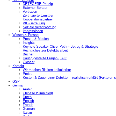
DETEGERE-Prinzip
Externer Berater
Vertrauen
Zertifizierte Ermittler
Kooperationspartner
VIP-Betreuung
Soziale Verantwortung
Impressionen
Wissen & Presse
Presse & Medien
Insights
Keynote Speaker Oliver Peth – Betrug & Strategie
Rechtliches zur Detektivarbeit
Bücher
Häufig gestellte Fragen (FAQ)
Glossar
Kontakt
Wir machen Risiken kalkulierbar
Preise
Kosten & Dauer einer Detektei – realistisch erklärt (Faktoren s
GSP
German
Arabic
Chinese (Simplified)
Dutch
English
French
German
Italian