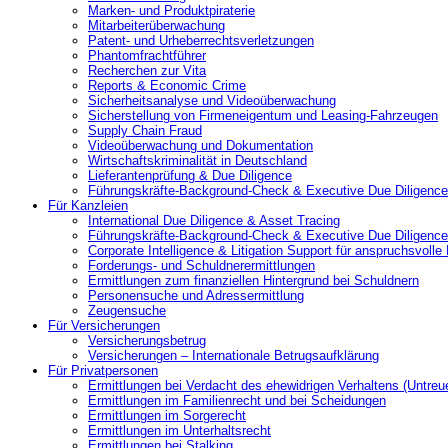
Marken- und Produktpiraterie
Mitarbeiterüberwachung
Patent- und Urheberrechtsverletzungen
Phantomfrachtführer
Recherchen zur Vita
Reports & Economic Crime
Sicherheitsanalyse und Videoüberwachung
Sicherstellung von Firmeneigentum und Leasing-Fahrzeugen
Supply Chain Fraud
Videoüberwachung und Dokumentation
Wirtschaftskriminalität in Deutschland
Lieferantenprüfung & Due Diligence
Führungskräfte-Background-Check & Executive Due Diligence
Für Kanzleien
International Due Diligence & Asset Tracing
Führungskräfte-Background-Check & Executive Due Diligence
Corporate Intelligence & Litigation Support für anspruchsvoll
Forderungs- und Schuldnerermittlungen
Ermittlungen zum finanziellen Hintergrund bei Schuldnern
Personensuche und Adressermittlung
Zeugensuche
Für Versicherungen
Versicherungsbetrug
Versicherungen – Internationale Betrugsaufklärung
Für Privatpersonen
Ermittlungen bei Verdacht des ehewidrigen Verhaltens (Untreu
Ermittlungen im Familienrecht und bei Scheidungen
Ermittlungen im Sorgerecht
Ermittlungen im Unterhaltsrecht
Ermittlungen bei Stalking