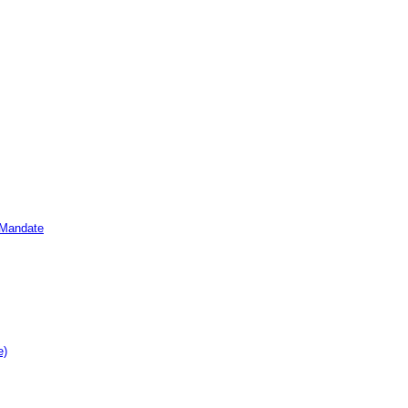
e Mandate
e)