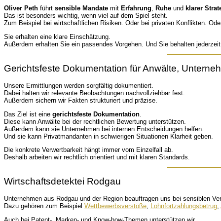
Oliver Peth
führt
sensible Mandate
mit
Erfahrung
,
Ruhe
und
klarer Strat
Das ist besonders wichtig, wenn viel auf dem Spiel steht.
Zum Beispiel bei wirtschaftlichen Risiken. Oder bei privaten Konflikten. Od
Sie erhalten eine klare Einschätzung.
Außerdem erhalten Sie ein passendes Vorgehen. Und Sie behalten jederzeit
Gerichtsfeste Dokumentation für Anwälte, Untern
Unsere Ermittlungen werden sorgfältig dokumentiert.
Dabei halten wir relevante Beobachtungen nachvollziehbar fest.
Außerdem sichern wir Fakten strukturiert und präzise.
Das Ziel ist eine
gerichtsfeste Dokumentation
.
Diese kann Anwälte bei der rechtlichen Bewertung unterstützen.
Außerdem kann sie Unternehmen bei internen Entscheidungen helfen.
Und sie kann Privatmandanten in schwierigen Situationen Klarheit geben.
Die konkrete Verwertbarkeit hängt immer vom Einzelfall ab.
Deshalb arbeiten wir rechtlich orientiert und mit klaren Standards.
Wirtschaftsdetektei Rodgau
Unternehmen aus Rodgau und der Region beauftragen uns bei sensiblen Ver
Dazu gehören zum Beispiel
Wettbewerbsverstöße
,
Lohnfortzahlungsbetrug
,
Auch bei Patent-, Marken- und Know-how-Themen unterstützen wir.