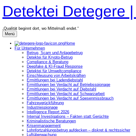
Zum
Detektei Detegere 
Inhalt
überspringen
„Qualität beginnt dort, wo Mittelmaß endet.“
Menü
Home
Für Unternehmen
Betrug, Scam und Anlagebetrug
Detektei für Krypto-Betrug
Compliance & Beratung
Deepfake & KI-Fraud Response
Detektei für Umweltcompliance
Einschleusung von Arbeitskräften
Ermittlungen bei Ladendiebstahl
Ermittlungen bei Verdacht auf Betriebsspionage
Ermittlungen bei Verdacht auf Diebstahl
Ermittlungen bei Verdacht auf Schwarzarbeit
Ermittlungen bei Verdacht auf Spesenmissbrauch
Fahrzeugrückführung
Industriespionage
Intelligence Report 2026
Internal Investigations – Fakten statt Gerüchte
Kriminalistische Beratungen
Krisenmanagement
Lohnfortzahlungsbetrug aufdecken – diskret & rechtssicher
Luftüberwachung