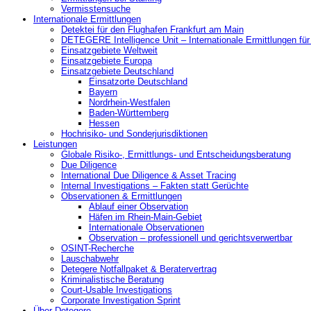
Vermisstensuche
Internationale Ermittlungen
Detektei für den Flughafen Frankfurt am Main
DETEGERE Intelligence Unit – Internationale Ermittlungen fü
Einsatzgebiete Weltweit
Einsatzgebiete Europa
Einsatzgebiete Deutschland
Einsatzorte Deutschland
Bayern
Nordrhein-Westfalen
Baden-Württemberg
Hessen
Hochrisiko- und Sonderjurisdiktionen
Leistungen
Globale Risiko-, Ermittlungs- und Entscheidungsberatung
Due Diligence
International Due Diligence & Asset Tracing
Internal Investigations – Fakten statt Gerüchte
Observationen & Ermittlungen
Ablauf einer Observation
Häfen im Rhein-Main-Gebiet
Internationale Observationen
Observation – professionell und gerichtsverwertbar
OSINT-Recherche
Lauschabwehr
Detegere Notfallpaket & Beratervertrag
Kriminalistische Beratung
Court-Usable Investigations
Corporate Investigation Sprint
Über Detegere