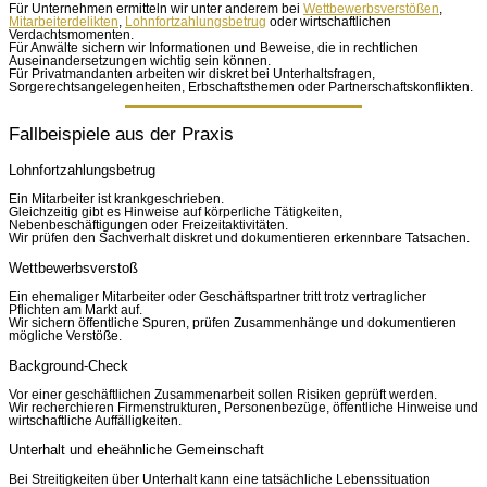
Für Unternehmen ermitteln wir unter anderem bei
Wettbewerbsverstößen
,
Mitarbeiterdelikten
,
Lohnfortzahlungsbetrug
oder wirtschaftlichen
Verdachtsmomenten.
Für Anwälte sichern wir Informationen und Beweise, die in rechtlichen
Auseinandersetzungen wichtig sein können.
Für Privatmandanten arbeiten wir diskret bei Unterhaltsfragen,
Sorgerechtsangelegenheiten, Erbschaftsthemen oder Partnerschaftskonflikten.
Fallbeispiele aus der Praxis
Lohnfortzahlungsbetrug
Ein Mitarbeiter ist krankgeschrieben.
Gleichzeitig gibt es Hinweise auf körperliche Tätigkeiten,
Nebenbeschäftigungen oder Freizeitaktivitäten.
Wir prüfen den Sachverhalt diskret und dokumentieren erkennbare Tatsachen.
Wettbewerbsverstoß
Ein ehemaliger Mitarbeiter oder Geschäftspartner tritt trotz vertraglicher
Pflichten am Markt auf.
Wir sichern öffentliche Spuren, prüfen Zusammenhänge und dokumentieren
mögliche Verstöße.
Background-Check
Vor einer geschäftlichen Zusammenarbeit sollen Risiken geprüft werden.
Wir recherchieren Firmenstrukturen, Personenbezüge, öffentliche Hinweise und
wirtschaftliche Auffälligkeiten.
Unterhalt und eheähnliche Gemeinschaft
Bei Streitigkeiten über Unterhalt kann eine tatsächliche Lebenssituation