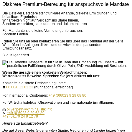
Diskrete Premium-Betreuung für anspruchsvolle Mandate
Die Detektei Detegere steht für klare Analyse, diskrete Ermittlungen und
belastbare Ergebnisse.
Wir arbeiten nicht auf Verdacht ins Blaue hinein.
Sondern wir prüfen, strukturieren und dokumentieren.
Für Mandanten, die keine Vermutungen brauchen.
Sondern Fakten.
Rufen Sie uns an oder kontaktieren Sie uns über das Formular auf der Seite.
Wir prüfen Ihr Anliegen diskret und entwickeln den passenden
Ermittlungsansatz.
Bild: KI generiert
Wenn Sie gerade einen konkreten Verdacht haben:
Warten kostet Beweise. Sprechen Sie jetzt diskret mit uns:
Kostenfreie diskrete Erstberatung unter:
☎️
08 00/0 12 02 23
(nur national erreichbar)
For International Customers:
+49 (0)6023 9 29 68 80
Für Wirtschaftsdelikte, Observationen und internationale Ermittlungen.
📩
oliver.peth@kriminalistik.info
📞
+49 (0)6023 9 29 68 80
+49 (0)170 24 8 12 78
Hinweis zu Einsatzgebieten*
Die auf dieser Website genannten Städte, Regionen und Länder bezeichnen