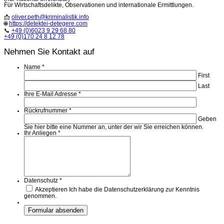
Für Wirtschaftsdelikte, Observationen und internationale Ermittlungen.
📩
oliver.peth@kriminalistik.info
🌐
https://detektei-detegere.com
📞
+49 (0)6023 9 29 68 80
+49 (0)170 24 8 12 78
Nehmen Sie Kontakt auf
Name
*
First
Last
Ihre E-Mail Adresse
*
Rückrufnummer
*
Geben
Sie hier bitte eine Nummer an, unter der wir Sie erreichen können.
Ihr Anliegen
*
Datenschutz
*
Akzeptieren
Ich habe die Datenschutzerklärung zur Kenntnis
genommen.