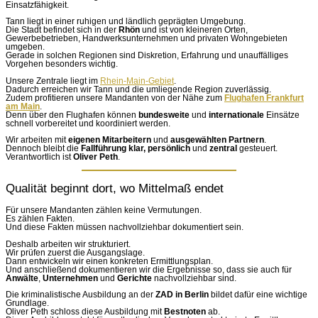
Einsatzfähigkeit.
Tann liegt in einer ruhigen und ländlich geprägten Umgebung.
Die Stadt befindet sich in der
Rhön
und ist von kleineren Orten,
Gewerbebetrieben, Handwerksunternehmen und privaten Wohngebieten
umgeben.
Gerade in solchen Regionen sind Diskretion, Erfahrung und unauffälliges
Vorgehen besonders wichtig.
Unsere Zentrale liegt im
Rhein-Main-Gebiet
.
Dadurch erreichen wir Tann und die umliegende Region zuverlässig.
Zudem profitieren unsere Mandanten von der Nähe zum
Flughafen Frankfurt
am Main
.
Denn über den Flughafen können
bundesweite
und
internationale
Einsätze
schnell vorbereitet und koordiniert werden.
Wir arbeiten mit
eigenen Mitarbeitern
und
ausgewählten Partnern
.
Dennoch bleibt die
Fallführung klar,
persönlich
und
zentral
gesteuert.
Verantwortlich ist
Oliver Peth
.
Qualität beginnt dort, wo Mittelmaß endet
Für unsere Mandanten zählen keine Vermutungen.
Es zählen Fakten.
Und diese Fakten müssen nachvollziehbar dokumentiert sein.
Deshalb arbeiten wir strukturiert.
Wir prüfen zuerst die Ausgangslage.
Dann entwickeln wir einen konkreten Ermittlungsplan.
Und anschließend dokumentieren wir die Ergebnisse so, dass sie auch für
Anwälte
,
Unternehmen
und
Gerichte
nachvollziehbar sind.
Die kriminalistische Ausbildung an der
ZAD in Berlin
bildet dafür eine wichtige
Grundlage.
Oliver Peth schloss diese Ausbildung mit
Bestnoten
ab.