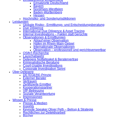
Einsatzorte Deutschland
Bayern
Nordrhein-Westfalen
Baden-Württemberg
Hessen
Hochrisiko- und Sonderjurisdiktionen
Leistungen
Globale Risiko-, Ermittlungs- und Entscheidungsberatung
Due Diligence
International Due Diligence & Asset Tracing
Internal Investigations – Fakten statt Gerüchte
Observationen & Ermittlungen
Ablauf einer Observation
Häfen im Rhein-Main-Gebiet
Internationale Observationen
Observation – professionell und gerichtsverwertbar
OSINT-Recherche
Lauschabwehr
Detegere Notfallpaket & Beratervertrag
Kriminalistische Beratung
Court-Usable Investigations
Corporate Investigation Sprint
Über Detegere
DETEGERE-Prinzip
Externer Berater
Vertrauen
Zertifizierte Ermittler
Kooperationspartner
VIP-Betreuung
Soziale Verantwortung
Impressionen
Wissen & Presse
Presse & Medien
Insights
Keynote Speaker Oliver Peth – Betrug & Strategie
Rechtliches zur Detektivarbeit
Bücher