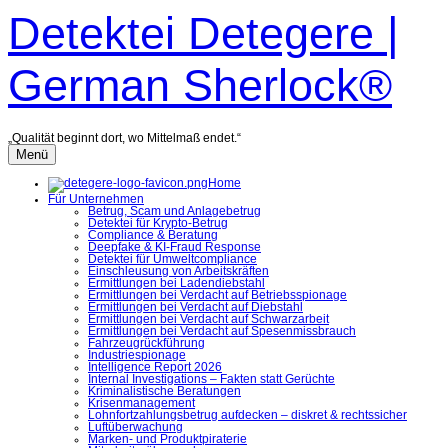
Zum
Detektei Detegere |
Inhalt
überspringen
German Sherlock®
„Qualität beginnt dort, wo Mittelmaß endet.“
Menü
Home
Für Unternehmen
Betrug, Scam und Anlagebetrug
Detektei für Krypto-Betrug
Compliance & Beratung
Deepfake & KI-Fraud Response
Detektei für Umweltcompliance
Einschleusung von Arbeitskräften
Ermittlungen bei Ladendiebstahl
Ermittlungen bei Verdacht auf Betriebsspionage
Ermittlungen bei Verdacht auf Diebstahl
Ermittlungen bei Verdacht auf Schwarzarbeit
Ermittlungen bei Verdacht auf Spesenmissbrauch
Fahrzeugrückführung
Industriespionage
Intelligence Report 2026
Internal Investigations – Fakten statt Gerüchte
Kriminalistische Beratungen
Krisenmanagement
Lohnfortzahlungsbetrug aufdecken – diskret & rechtssicher
Luftüberwachung
Marken- und Produktpiraterie