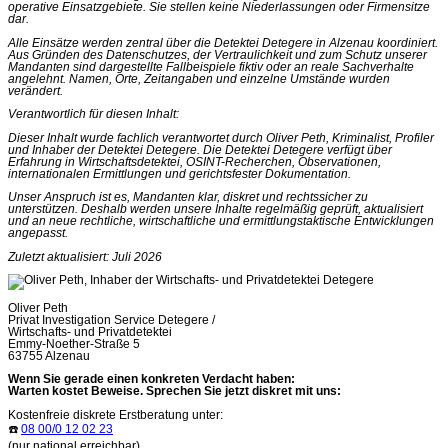
operative Einsatzgebiete. Sie stellen keine Niederlassungen oder Firmensitze
dar.
Alle Einsätze werden zentral über die Detektei Detegere in Alzenau koordiniert.
Aus Gründen des Datenschutzes, der Vertraulichkeit und zum Schutz unserer
Mandanten sind dargestellte Fallbeispiele fiktiv oder an reale Sachverhalte
angelehnt. Namen, Orte, Zeitangaben und einzelne Umstände wurden
verändert.
Verantwortlich für diesen Inhalt:
Dieser Inhalt wurde fachlich verantwortet durch Oliver Peth, Kriminalist, Profiler
und Inhaber der Detektei Detegere. Die Detektei Detegere verfügt über
Erfahrung in Wirtschaftsdetektei, OSINT-Recherchen, Observationen,
internationalen Ermittlungen und gerichtsfester Dokumentation.
Unser Anspruch ist es, Mandanten klar, diskret und rechtssicher zu
unterstützen. Deshalb werden unsere Inhalte regelmäßig geprüft, aktualisiert
und an neue rechtliche, wirtschaftliche und ermittlungstaktische Entwicklungen
angepasst.
Zuletzt aktualisiert: Juli 2026
Oliver Peth
Privat Investigation Service Detegere /
Wirtschafts- und Privatdetektei
Emmy-Noether-Straße 5
63755 Alzenau
Wenn Sie gerade einen konkreten Verdacht haben:
Warten kostet Beweise. Sprechen Sie jetzt diskret mit uns:
Kostenfreie diskrete Erstberatung unter:
☎️
08 00/0 12 02 23
(nur national erreichbar)