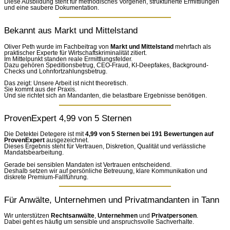
Diese Ausbildung steht für methodisches Vorgehen, strukturierte Ermittlungen
und eine saubere Dokumentation.
Bekannt aus Markt und Mittelstand
Oliver Peth wurde im Fachbeitrag von
Markt und Mittelstand
mehrfach als
praktischer Experte für Wirtschaftskriminalität zitiert.
Im Mittelpunkt standen reale Ermittlungsfelder.
Dazu gehören Speditionsbetrug, CEO-Fraud, KI-Deepfakes, Background-
Checks und Lohnfortzahlungsbetrug.
Das zeigt: Unsere Arbeit ist nicht theoretisch.
Sie kommt aus der Praxis.
Und sie richtet sich an Mandanten, die belastbare Ergebnisse benötigen.
ProvenExpert 4,99 von 5 Sternen
Die Detektei Detegere ist mit
4,99 von 5 Sternen bei 191 Bewertungen auf
ProvenExpert
ausgezeichnet.
Dieses Ergebnis steht für Vertrauen, Diskretion, Qualität und verlässliche
Mandatsbearbeitung.
Gerade bei sensiblen Mandaten ist Vertrauen entscheidend.
Deshalb setzen wir auf persönliche Betreuung, klare Kommunikation und
diskrete Premium-Fallführung.
Für Anwälte, Unternehmen und Privatmandanten in Tann
Wir unterstützen
Rechtsanwälte
,
Unternehmen
und
Privatpersonen
.
Dabei geht es häufig um sensible und anspruchsvolle Sachverhalte.