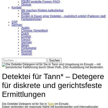
Häufig gestellte Fragen (FAQ)
Glossar
Kontakt
Wir machen Risiken kalkulierbar
Preise
Kosten & Dauer einer Detektei – realistisch erklärt (Faktoren statt
Fantasiepreise)
GSP
German
Arabic
Chinese (Simplified)
Dutch
English
French
German
Italian
Portuguese
Russian
Spanish
Suchen
nach:
Detektei für Tann* – Detegere
für diskrete und gerichtsfeste
Ermittlungen
Die Detektei Detegere ist für Sie in
Tann
im Einsatz.
Dabei verbinden wir regionale Nähe mit bundesweiter und internationaler