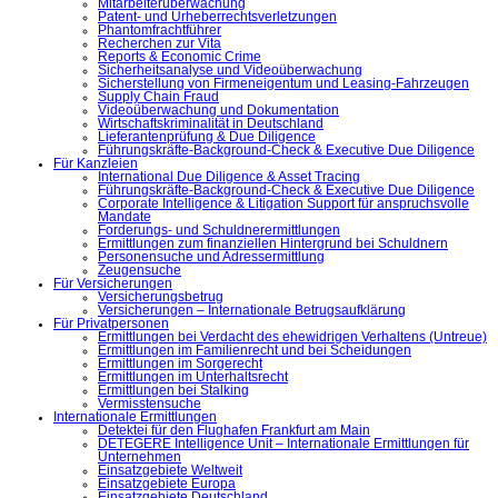
Mitarbeiterüberwachung
Patent- und Urheberrechtsverletzungen
Phantomfrachtführer
Recherchen zur Vita
Reports & Economic Crime
Sicherheitsanalyse und Videoüberwachung
Sicherstellung von Firmeneigentum und Leasing-Fahrzeugen
Supply Chain Fraud
Videoüberwachung und Dokumentation
Wirtschaftskriminalität in Deutschland
Lieferantenprüfung & Due Diligence
Führungskräfte-Background-Check & Executive Due Diligence
Für Kanzleien
International Due Diligence & Asset Tracing
Führungskräfte-Background-Check & Executive Due Diligence
Corporate Intelligence & Litigation Support für anspruchsvolle
Mandate
Forderungs- und Schuldnerermittlungen
Ermittlungen zum finanziellen Hintergrund bei Schuldnern
Personensuche und Adressermittlung
Zeugensuche
Für Versicherungen
Versicherungsbetrug
Versicherungen – Internationale Betrugsaufklärung
Für Privatpersonen
Ermittlungen bei Verdacht des ehewidrigen Verhaltens (Untreue)
Ermittlungen im Familienrecht und bei Scheidungen
Ermittlungen im Sorgerecht
Ermittlungen im Unterhaltsrecht
Ermittlungen bei Stalking
Vermisstensuche
Internationale Ermittlungen
Detektei für den Flughafen Frankfurt am Main
DETEGERE Intelligence Unit – Internationale Ermittlungen für
Unternehmen
Einsatzgebiete Weltweit
Einsatzgebiete Europa
Einsatzgebiete Deutschland