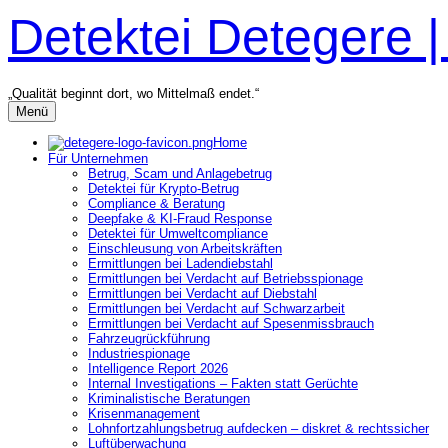
Zum
Detektei Detegere 
Inhalt
überspringen
„Qualität beginnt dort, wo Mittelmaß endet.“
Menü
Home
Für Unternehmen
Betrug, Scam und Anlagebetrug
Detektei für Krypto-Betrug
Compliance & Beratung
Deepfake & KI-Fraud Response
Detektei für Umweltcompliance
Einschleusung von Arbeitskräften
Ermittlungen bei Ladendiebstahl
Ermittlungen bei Verdacht auf Betriebsspionage
Ermittlungen bei Verdacht auf Diebstahl
Ermittlungen bei Verdacht auf Schwarzarbeit
Ermittlungen bei Verdacht auf Spesenmissbrauch
Fahrzeugrückführung
Industriespionage
Intelligence Report 2026
Internal Investigations – Fakten statt Gerüchte
Kriminalistische Beratungen
Krisenmanagement
Lohnfortzahlungsbetrug aufdecken – diskret & rechtssicher
Luftüberwachung