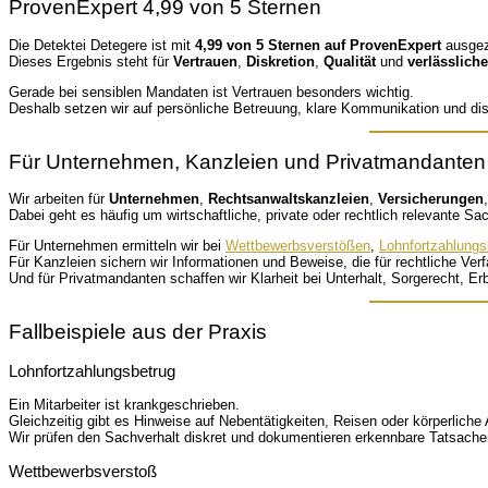
ProvenExpert 4,99 von 5 Sternen
Die Detektei Detegere ist mit
4,99 von 5 Sternen auf ProvenExpert
ausgez
Dieses Ergebnis steht für
Vertrauen
,
Diskretion
,
Qualität
und
verlässlich
Gerade bei sensiblen Mandaten ist Vertrauen besonders wichtig.
Deshalb setzen wir auf persönliche Betreuung, klare Kommunikation und di
Für Unternehmen, Kanzleien und Privatmandanten 
Wir arbeiten für
Unternehmen
,
Rechtsanwaltskanzleien
,
Versicherungen
Dabei geht es häufig um wirtschaftliche, private oder rechtlich relevante Sa
Für Unternehmen ermitteln wir bei
Wettbewerbsverstößen
,
Lohnfortzahlungs
Für Kanzleien sichern wir Informationen und Beweise, die für rechtliche Ver
Und für Privatmandanten schaffen wir Klarheit bei Unterhalt, Sorgerecht, E
Fallbeispiele aus der Praxis
Lohnfortzahlungsbetrug
Ein Mitarbeiter ist krankgeschrieben.
Gleichzeitig gibt es Hinweise auf Nebentätigkeiten, Reisen oder körperliche 
Wir prüfen den Sachverhalt diskret und dokumentieren erkennbare Tatsache
Wettbewerbsverstoß