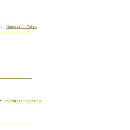
 der
Mandant im Fokus
.
d
Lohnfortzahlungsbetrug
.