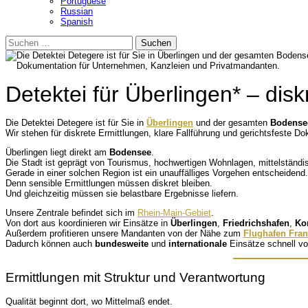
Portuguese
Russian
Spanish
Suchen
nach:
Detektei für Überlingen* – di
Die Detektei Detegere ist für Sie in
Überlingen
und der gesamten
Bodense
Wir stehen für diskrete Ermittlungen, klare Fallführung und gerichtsfeste D
Überlingen liegt direkt am
Bodensee
.
Die Stadt ist geprägt von Tourismus, hochwertigen Wohnlagen, mittelstä
Gerade in einer solchen Region ist ein unauffälliges Vorgehen entscheidend.
Denn sensible Ermittlungen müssen diskret bleiben.
Und gleichzeitig müssen sie belastbare Ergebnisse liefern.
Unsere Zentrale befindet sich im
Rhein-Main-Gebiet
.
Von dort aus koordinieren wir Einsätze in
Überlingen
,
Friedrichshafen
,
Ko
Außerdem profitieren unsere Mandanten von der Nähe zum
Flughafen Fran
Dadurch können auch
bundesweite
und
internationale
Einsätze schnell vo
Ermittlungen mit Struktur und Verantwortung
Qualität beginnt dort, wo Mittelmaß endet.