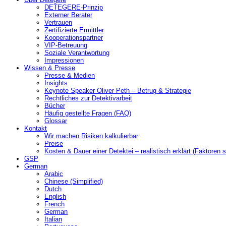
DETEGERE-Prinzip
Externer Berater
Vertrauen
Zertifizierte Ermittler
Kooperationspartner
VIP-Betreuung
Soziale Verantwortung
Impressionen
Wissen & Presse
Presse & Medien
Insights
Keynote Speaker Oliver Peth – Betrug & Strategie
Rechtliches zur Detektivarbeit
Bücher
Häufig gestellte Fragen (FAQ)
Glossar
Kontakt
Wir machen Risiken kalkulierbar
Preise
Kosten & Dauer einer Detektei – realistisch erklärt (Faktoren s
GSP
German
Arabic
Chinese (Simplified)
Dutch
English
French
German
Italian