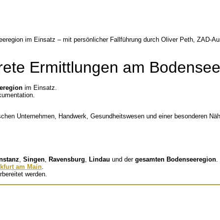
skrete Ermittlungen am Bodense
eregion
im Einsatz.
okumentation.
ndischen Unternehmen, Handwerk, Gesundheitswesen und einer besonderen Nä
nstanz
,
Singen
,
Ravensburg
,
Lindau
und der
gesamten Bodenseeregion
.
kfurt am Main
.
rbereitet werden.