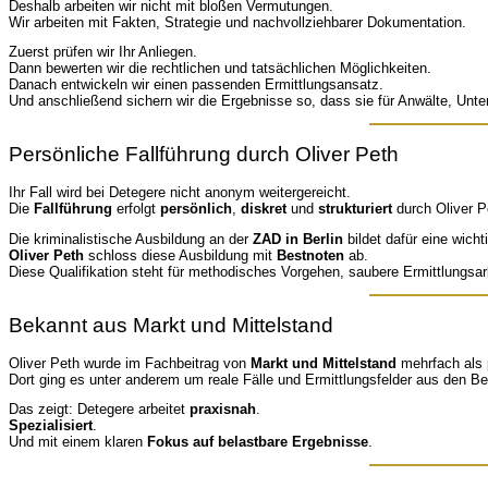
Deshalb arbeiten wir nicht mit bloßen Vermutungen.
Wir arbeiten mit Fakten, Strategie und nachvollziehbarer Dokumentation.
Zuerst prüfen wir Ihr Anliegen.
Dann bewerten wir die rechtlichen und tatsächlichen Möglichkeiten.
Danach entwickeln wir einen passenden Ermittlungsansatz.
Und anschließend sichern wir die Ergebnisse so, dass sie für Anwälte, Unt
Persönliche Fallführung durch Oliver Peth
Ihr Fall wird bei Detegere nicht anonym weitergereicht.
Die
Fallführung
erfolgt
persönlich
,
diskret
und
strukturiert
durch Oliver P
Die kriminalistische Ausbildung an der
ZAD in Berlin
bildet dafür eine wich
Oliver Peth
schloss diese Ausbildung mit
Bestnoten
ab.
Diese Qualifikation steht für methodisches Vorgehen, saubere Ermittlungsa
Bekannt aus Markt und Mittelstand
Oliver Peth wurde im Fachbeitrag von
Markt und Mittelstand
mehrfach als p
Dort ging es unter anderem um reale Fälle und Ermittlungsfelder aus den B
Das zeigt: Detegere arbeitet
praxisnah
.
Spezialisiert
.
Und mit einem klaren
Fokus auf belastbare Ergebnisse
.