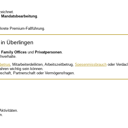
eichnet.
e Mandatsbearbeitung
.
skrete Premium-Fallführung.
in Überlingen
,
Family Offices
und
Privatpersonen
.
chverhalte.
betrug
, Mitarbeiterdelikten, Arbeitszeitbetrug,
Spesenmissbrauch
oder Verdach
fahren wichtig sein können.
rbschaft, Partnerschaft oder Vermögensfragen.
Aktivitäten.
n.