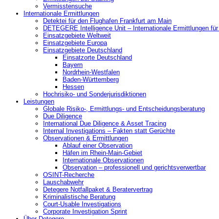
Vermisstensuche
Internationale Ermittlungen
Detektei für den Flughafen Frankfurt am Main
DETEGERE Intelligence Unit – Internationale Ermittlungen fü
Einsatzgebiete Weltweit
Einsatzgebiete Europa
Einsatzgebiete Deutschland
Einsatzorte Deutschland
Bayern
Nordrhein-Westfalen
Baden-Württemberg
Hessen
Hochrisiko- und Sonderjurisdiktionen
Leistungen
Globale Risiko-, Ermittlungs- und Entscheidungsberatung
Due Diligence
International Due Diligence & Asset Tracing
Internal Investigations – Fakten statt Gerüchte
Observationen & Ermittlungen
Ablauf einer Observation
Häfen im Rhein-Main-Gebiet
Internationale Observationen
Observation – professionell und gerichtsverwertbar
OSINT-Recherche
Lauschabwehr
Detegere Notfallpaket & Beratervertrag
Kriminalistische Beratung
Court-Usable Investigations
Corporate Investigation Sprint
Über Detegere