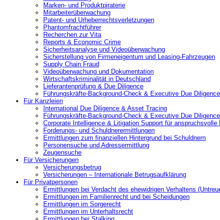
Marken- und Produktpiraterie
Mitarbeiterüberwachung
Patent- und Urheberrechtsverletzungen
Phantomfrachtführer
Recherchen zur Vita
Reports & Economic Crime
Sicherheitsanalyse und Videoüberwachung
Sicherstellung von Firmeneigentum und Leasing-Fahrzeugen
Supply Chain Fraud
Videoüberwachung und Dokumentation
Wirtschaftskriminalität in Deutschland
Lieferantenprüfung & Due Diligence
Führungskräfte-Background-Check & Executive Due Diligence
Für Kanzleien
International Due Diligence & Asset Tracing
Führungskräfte-Background-Check & Executive Due Diligence
Corporate Intelligence & Litigation Support für anspruchsvoll
Forderungs- und Schuldnerermittlungen
Ermittlungen zum finanziellen Hintergrund bei Schuldnern
Personensuche und Adressermittlung
Zeugensuche
Für Versicherungen
Versicherungsbetrug
Versicherungen – Internationale Betrugsaufklärung
Für Privatpersonen
Ermittlungen bei Verdacht des ehewidrigen Verhaltens (Untreu
Ermittlungen im Familienrecht und bei Scheidungen
Ermittlungen im Sorgerecht
Ermittlungen im Unterhaltsrecht
Ermittlungen bei Stalking