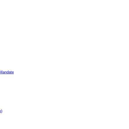
e Mandate
e)