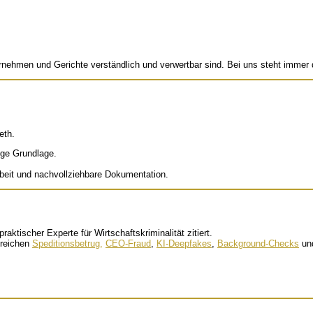
ernehmen und Gerichte verständlich und verwertbar sind. Bei uns steht immer
eth.
tige Grundlage.
rbeit und nachvollziehbare Dokumentation.
raktischer Experte für Wirtschaftskriminalität zitiert.
ereichen
Speditionsbetrug,
CEO-Fraud
,
KI-Deepfakes
,
Background-Checks
un