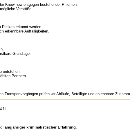
oder Know-how entgegen bestehender Pflichten.
 mögliche Verstöße.
n Risiken erkannt werden.
ch erkennbare Auffälligkeiten.
in.
astbare Grundlage.
e entstehen.
ählten Partnern.
n Transportvorgängen prüfen wir Abläufe, Beteiligte und erkennbare Zusam
uen
und
langjähriger kriminalistischer Erfahrung
.