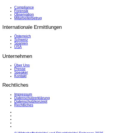
Compliance
Forensik
Observation
Mitarbeiterbetrug
Internationale Ermittlungen
Österreich
Schweiz
Spanien
USA
Unternehmen
Über Uns
Presse
Speaker
Kontakt
Rechtliches
Impressum
Datenschutzerklärung
Datenschutzkonzept
Rechtliches
LinkedIn
Facebook
Instagram
YouTube
X