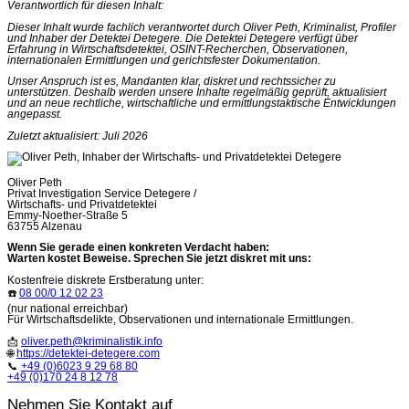
Verantwortlich für diesen Inhalt:
Dieser Inhalt wurde fachlich verantwortet durch Oliver Peth, Kriminalist, Profiler
und Inhaber der Detektei Detegere. Die Detektei Detegere verfügt über
Erfahrung in Wirtschaftsdetektei, OSINT-Recherchen, Observationen,
internationalen Ermittlungen und gerichtsfester Dokumentation.
Unser Anspruch ist es, Mandanten klar, diskret und rechtssicher zu
unterstützen. Deshalb werden unsere Inhalte regelmäßig geprüft, aktualisiert
und an neue rechtliche, wirtschaftliche und ermittlungstaktische Entwicklungen
angepasst.
Zuletzt aktualisiert: Juli 2026
Oliver Peth
Privat Investigation Service Detegere /
Wirtschafts- und Privatdetektei
Emmy-Noether-Straße 5
63755 Alzenau
Wenn Sie gerade einen konkreten Verdacht haben:
Warten kostet Beweise. Sprechen Sie jetzt diskret mit uns:
Kostenfreie diskrete Erstberatung unter:
☎️
08 00/0 12 02 23
(nur national erreichbar)
Für Wirtschaftsdelikte, Observationen und internationale Ermittlungen.
📩
oliver.peth@kriminalistik.info
🌐
https://detektei-detegere.com
📞
+49 (0)6023 9 29 68 80
+49 (0)170 24 8 12 78
Nehmen Sie Kontakt auf