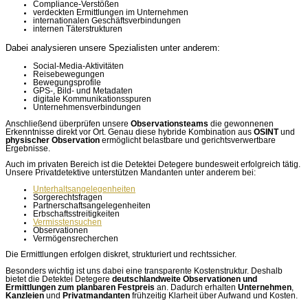
Compliance-Verstößen
verdeckten Ermittlungen im Unternehmen
internationalen Geschäftsverbindungen
internen Täterstrukturen
Dabei analysieren unsere Spezialisten unter anderem:
Social-Media-Aktivitäten
Reisebewegungen
Bewegungsprofile
GPS-, Bild- und Metadaten
digitale Kommunikationsspuren
Unternehmensverbindungen
Anschließend überprüfen unsere
Observationsteams
die gewonnenen
Erkenntnisse direkt vor Ort. Genau diese hybride Kombination aus
OSINT
und
physischer Observation
ermöglicht belastbare und gerichtsverwertbare
Ergebnisse.
Auch im privaten Bereich ist die Detektei Detegere bundesweit erfolgreich tätig.
Unsere Privatdetektive unterstützen Mandanten unter anderem bei:
Unterhaltsangelegenheiten
Sorgerechtsfragen
Partnerschaftsangelegenheiten
Erbschaftsstreitigkeiten
Vermisstensuchen
Observationen
Vermögensrecherchen
Die Ermittlungen erfolgen diskret, strukturiert und rechtssicher.
Besonders wichtig ist uns dabei eine transparente Kostenstruktur. Deshalb
bietet die Detektei Detegere
deutschlandweite Observationen und
Ermittlungen zum planbaren Festpreis
an. Dadurch erhalten
Unternehmen
,
Kanzleien
und
Privatmandanten
frühzeitig Klarheit über Aufwand und Kosten.