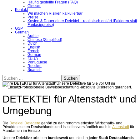
Häufig gestellte Fragen (FAQ)
Glossar
Kontakt
Wir machen Risiken kalkulierbar
Preise
Kosten & Dauer einer Detektei – realistisch erklärt (Faktoren statt
Fantasiepreise)
GSP
German
Arabic
Chinese (Simplified)
Dutch
English
French
German
Italian
Portuguese
Russian
Spanish
Suchen
nach:
DETEKTEI für Altenstadt* und
Umgebung
Die
Detektei Detegere
gehört zu den renommiertesten Wirtschafts- und
Privatdetekteien Deutschlands und ist selbstverständlich auch in
Altenstadt
für
Mandanten im Einsatz.
Unsere Detektive arbeiten
bundesweit
und sind in
jeder Stadt Deutschlands