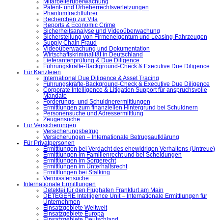
Mitarbeiterüberwachung
Patent- und Urheberrechtsverletzungen
Phantomfrachtführer
Recherchen zur Vita
Reports & Economic Crime
Sicherheitsanalyse und Videoüberwachung
Sicherstellung von Firmeneigentum und Leasing-Fahrzeugen
Supply Chain Fraud
Videoüberwachung und Dokumentation
Wirtschaftskriminalität in Deutschland
Lieferantenprüfung & Due Diligence
Führungskräfte-Background-Check & Executive Due Diligence
Für Kanzleien
International Due Diligence & Asset Tracing
Führungskräfte-Background-Check & Executive Due Diligence
Corporate Intelligence & Litigation Support für anspruchsvolle
Mandate
Forderungs- und Schuldnerermittlungen
Ermittlungen zum finanziellen Hintergrund bei Schuldnern
Personensuche und Adressermittlung
Zeugensuche
Für Versicherungen
Versicherungsbetrug
Versicherungen – Internationale Betrugsaufklärung
Für Privatpersonen
Ermittlungen bei Verdacht des ehewidrigen Verhaltens (Untreue)
Ermittlungen im Familienrecht und bei Scheidungen
Ermittlungen im Sorgerecht
Ermittlungen im Unterhaltsrecht
Ermittlungen bei Stalking
Vermisstensuche
Internationale Ermittlungen
Detektei für den Flughafen Frankfurt am Main
DETEGERE Intelligence Unit – Internationale Ermittlungen für
Unternehmen
Einsatzgebiete Weltweit
Einsatzgebiete Europa
Einsatzgebiete Deutschland