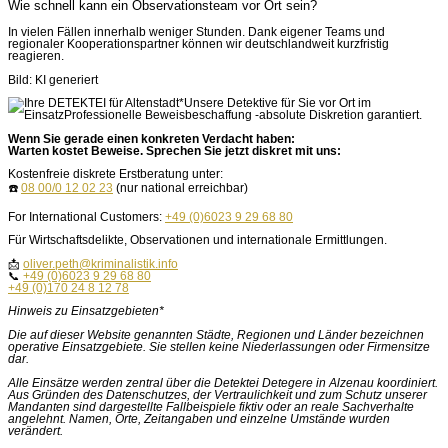
Wie schnell kann ein Observationsteam vor Ort sein?
In vielen Fällen innerhalb weniger Stunden. Dank eigener Teams und
regionaler Kooperationspartner können wir deutschlandweit kurzfristig
reagieren.
Bild: KI generiert
Wenn Sie gerade einen konkreten Verdacht haben:
Warten kostet Beweise. Sprechen Sie jetzt diskret mit uns:
Kostenfreie diskrete Erstberatung unter:
☎️
08 00/0 12 02 23
(nur national erreichbar)
For International Customers:
+49 (0)6023 9 29 68 80
Für Wirtschaftsdelikte, Observationen und internationale Ermittlungen.
📩
oliver.peth@kriminalistik.info
📞
+49 (0)6023 9 29 68 80
+49 (0)170 24 8 12 78
Hinweis zu Einsatzgebieten*
Die auf dieser Website genannten Städte, Regionen und Länder bezeichnen
operative Einsatzgebiete. Sie stellen keine Niederlassungen oder Firmensitze
dar.
Alle Einsätze werden zentral über die Detektei Detegere in Alzenau koordiniert.
Aus Gründen des Datenschutzes, der Vertraulichkeit und zum Schutz unserer
Mandanten sind dargestellte Fallbeispiele fiktiv oder an reale Sachverhalte
angelehnt. Namen, Orte, Zeitangaben und einzelne Umstände wurden
verändert.