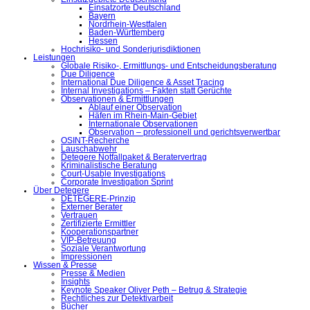
Einsatzorte Deutschland
Bayern
Nordrhein-Westfalen
Baden-Württemberg
Hessen
Hochrisiko- und Sonderjurisdiktionen
Leistungen
Globale Risiko-, Ermittlungs- und Entscheidungsberatung
Due Diligence
International Due Diligence & Asset Tracing
Internal Investigations – Fakten statt Gerüchte
Observationen & Ermittlungen
Ablauf einer Observation
Häfen im Rhein-Main-Gebiet
Internationale Observationen
Observation – professionell und gerichtsverwertbar
OSINT-Recherche
Lauschabwehr
Detegere Notfallpaket & Beratervertrag
Kriminalistische Beratung
Court-Usable Investigations
Corporate Investigation Sprint
Über Detegere
DETEGERE-Prinzip
Externer Berater
Vertrauen
Zertifizierte Ermittler
Kooperationspartner
VIP-Betreuung
Soziale Verantwortung
Impressionen
Wissen & Presse
Presse & Medien
Insights
Keynote Speaker Oliver Peth – Betrug & Strategie
Rechtliches zur Detektivarbeit
Bücher