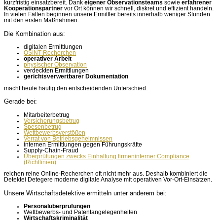
kurzfristig einsatzbereit. Dank
eigener Observationsteams
sowie
erfahrener
Kooperationspartner
vor Ort können wir schnell, diskret und effizient handeln.
In vielen Fällen beginnen unsere Ermittler bereits innerhalb weniger Stunden
mit den ersten Maßnahmen.
Die Kombination aus:
digitalen Ermittlungen
OSINT-Recherchen
operativer Arbeit
physischer Observation
verdeckten Ermittlungen
gerichtsverwertbarer Dokumentation
macht heute häufig den entscheidenden Unterschied.
Gerade bei:
Mitarbeiterbetrug
Versicherungsbetrug
Spesenbetrug
Wettbewerbsverstößen
Verrat von Betriebsgeheimnissen
internen Ermittlungen gegen Führungskräfte
Supply-Chain-Fraud
Überprüfungen zwecks Einhaltung firmeninterner Compliance
(Richtlinien)
reichen reine Online-Recherchen oft nicht mehr aus. Deshalb kombiniert die
Detektei Detegere moderne digitale Analyse mit operativen Vor-Ort-Einsätzen.
Unsere Wirtschaftsdetektive ermitteln unter anderem bei:
Personalüberprüfungen
Wettbewerbs- und Patentangelegenheiten
Wirtschaftskriminalität