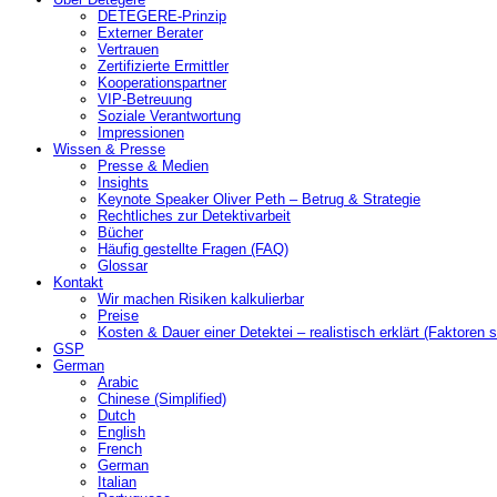
DETEGERE-Prinzip
Externer Berater
Vertrauen
Zertifizierte Ermittler
Kooperationspartner
VIP-Betreuung
Soziale Verantwortung
Impressionen
Wissen & Presse
Presse & Medien
Insights
Keynote Speaker Oliver Peth – Betrug & Strategie
Rechtliches zur Detektivarbeit
Bücher
Häufig gestellte Fragen (FAQ)
Glossar
Kontakt
Wir machen Risiken kalkulierbar
Preise
Kosten & Dauer einer Detektei – realistisch erklärt (Faktoren s
GSP
German
Arabic
Chinese (Simplified)
Dutch
English
French
German
Italian