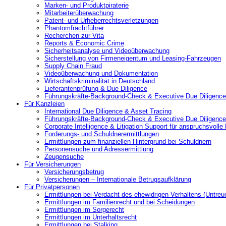
Marken- und Produktpiraterie
Mitarbeiterüberwachung
Patent- und Urheberrechtsverletzungen
Phantomfrachtführer
Recherchen zur Vita
Reports & Economic Crime
Sicherheitsanalyse und Videoüberwachung
Sicherstellung von Firmeneigentum und Leasing-Fahrzeugen
Supply Chain Fraud
Videoüberwachung und Dokumentation
Wirtschaftskriminalität in Deutschland
Lieferantenprüfung & Due Diligence
Führungskräfte-Background-Check & Executive Due Diligence
Für Kanzleien
International Due Diligence & Asset Tracing
Führungskräfte-Background-Check & Executive Due Diligence
Corporate Intelligence & Litigation Support für anspruchsvoll
Forderungs- und Schuldnerermittlungen
Ermittlungen zum finanziellen Hintergrund bei Schuldnern
Personensuche und Adressermittlung
Zeugensuche
Für Versicherungen
Versicherungsbetrug
Versicherungen – Internationale Betrugsaufklärung
Für Privatpersonen
Ermittlungen bei Verdacht des ehewidrigen Verhaltens (Untreu
Ermittlungen im Familienrecht und bei Scheidungen
Ermittlungen im Sorgerecht
Ermittlungen im Unterhaltsrecht
Ermittlungen bei Stalking