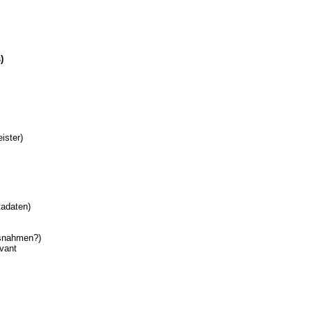
)
ister)
tadaten)
usnahmen?)
evant