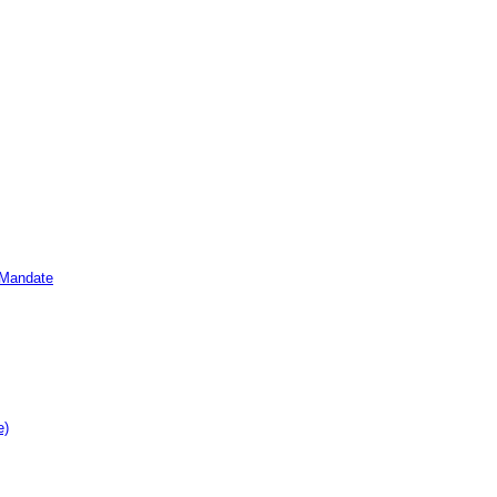
e Mandate
e)