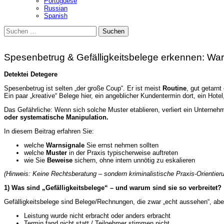
Portuguese
Russian
Spanish
Suchen
nach:
Spesenbetrug & Gefälligkeitsbelege erkennen: War
Detektei Detegere
Spesenbetrug ist selten „der große Coup“. Er ist meist
Routine
, gut getarnt
Ein paar „kreative“ Belege hier, ein angeblicher Kundentermin dort, ein Hote
Das Gefährliche: Wenn sich solche Muster etablieren, verliert ein Unterne
oder systematische Manipulation.
In diesem Beitrag erfahren Sie:
welche
Warnsignale
Sie ernst nehmen sollten
welche
Muster
in der Praxis typischerweise auftreten
wie Sie
Beweise
sichern, ohne intern unnötig zu eskalieren
(Hinweis: Keine Rechtsberatung – sondern kriminalistische Praxis-Orientieru
1) Was sind „Gefälligkeitsbelege“ – und warum sind sie so verbreitet?
Gefälligkeitsbelege sind Belege/Rechnungen, die zwar „echt aussehen“, ab
Leistung wurde nicht erbracht oder anders erbracht
Termin fand nicht statt / Teilnehmer stimmen nicht