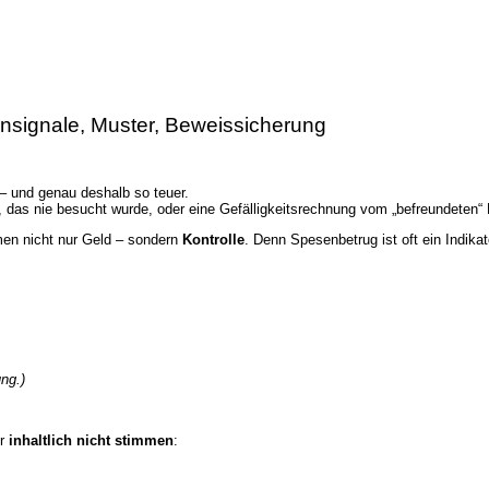
nsignale, Muster, Beweissicherung
 – und genau deshalb so teuer.
l, das nie besucht wurde, oder eine Gefälligkeitsrechnung vom „befreundeten“ D
hmen nicht nur Geld – sondern
Kontrolle
. Denn Spesenbetrug ist oft ein Indika
ng.)
er
inhaltlich nicht stimmen
: