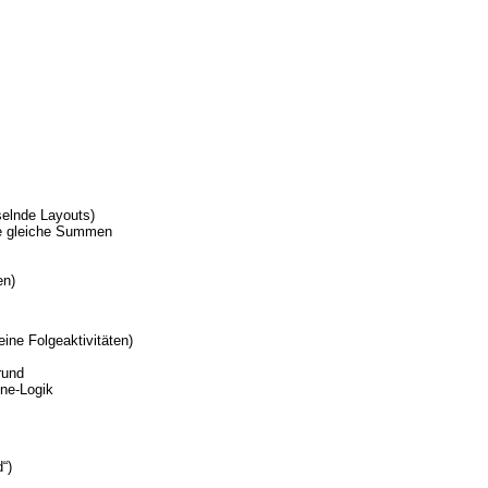
elnde Layouts)
de gleiche Summen
en)
eine Folgeaktivitäten)
rund
ine-Logik
“)