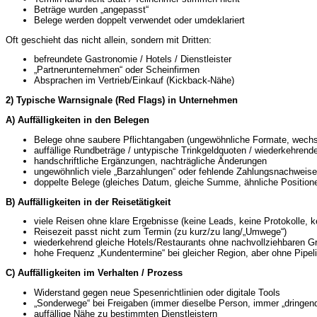
Beträge wurden „angepasst“
Belege werden doppelt verwendet oder umdeklariert
Oft geschieht das nicht allein, sondern mit Dritten:
befreundete Gastronomie / Hotels / Dienstleister
„Partnerunternehmen“ oder Scheinfirmen
Absprachen im Vertrieb/Einkauf (Kickback-Nähe)
2) Typische Warnsignale (Red Flags) in Unternehmen
A) Auffälligkeiten in den Belegen
Belege ohne saubere Pflichtangaben (ungewöhnliche Formate, wechs
auffällige Rundbeträge / untypische Trinkgeldquoten / wiederkehren
handschriftliche Ergänzungen, nachträgliche Änderungen
ungewöhnlich viele „Barzahlungen“ oder fehlende Zahlungsnachweise
doppelte Belege (gleiches Datum, gleiche Summe, ähnliche Position
B) Auffälligkeiten in der Reisetätigkeit
viele Reisen ohne klare Ergebnisse (keine Leads, keine Protokolle, k
Reisezeit passt nicht zum Termin (zu kurz/zu lang/„Umwege“)
wiederkehrend gleiche Hotels/Restaurants ohne nachvollziehbaren G
hohe Frequenz „Kundentermine“ bei gleicher Region, aber ohne Pipel
C) Auffälligkeiten im Verhalten / Prozess
Widerstand gegen neue Spesenrichtlinien oder digitale Tools
„Sonderwege“ bei Freigaben (immer dieselbe Person, immer „dringend
auffällige Nähe zu bestimmten Dienstleistern