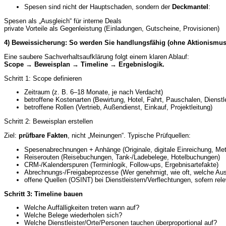
Spesen sind nicht der Hauptschaden, sondern der
Deckmantel
:
Spesen als „Ausgleich“ für interne Deals
private Vorteile als Gegenleistung (Einladungen, Gutscheine, Provisionen)
4) Beweissicherung: So werden Sie handlungsfähig (ohne Aktionismus
Eine saubere Sachverhaltsaufklärung folgt einem klaren Ablauf:
Scope → Beweisplan → Timeline → Ergebnislogik.
Schritt 1: Scope definieren
Zeitraum (z. B. 6–18 Monate, je nach Verdacht)
betroffene Kostenarten (Bewirtung, Hotel, Fahrt, Pauschalen, Dienstle
betroffene Rollen (Vertrieb, Außendienst, Einkauf, Projektleitung)
Schritt 2: Beweisplan erstellen
Ziel:
prüfbare Fakten
, nicht „Meinungen“. Typische Prüfquellen:
Spesenabrechnungen + Anhänge (Originale, digitale Einreichung, Me
Reiserouten (Reisebuchungen, Tank-/Ladebelege, Hotelbuchungen)
CRM-/Kalenderspuren (Terminlogik, Follow-ups, Ergebnisartefakte)
Abrechnungs-/Freigabeprozesse (Wer genehmigt, wie oft, welche A
offene Quellen (OSINT) bei Dienstleistern/Verflechtungen, sofern rel
Schritt 3: Timeline bauen
Welche Auffälligkeiten treten wann auf?
Welche Belege wiederholen sich?
Welche Dienstleister/Orte/Personen tauchen überproportional auf?