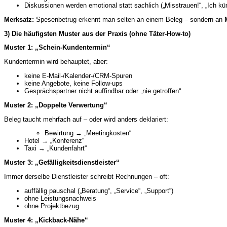
Diskussionen werden emotional statt sachlich („Misstrauen!“, „Ich kün
Merksatz:
Spesenbetrug erkennt man selten an einem Beleg – sondern an
3) Die häufigsten Muster aus der Praxis (ohne Täter-How-to)
Muster 1: „Schein-Kundentermin“
Kundentermin wird behauptet, aber:
keine E-Mail-/Kalender-/CRM-Spuren
keine Angebote, keine Follow-ups
Gesprächspartner nicht auffindbar oder „nie getroffen“
Muster 2: „Doppelte Verwertung“
Beleg taucht mehrfach auf – oder wird anders deklariert:
Bewirtung → „Meetingkosten“
Hotel → „Konferenz“
Taxi → „Kundenfahrt“
Muster 3: „Gefälligkeitsdienstleister“
Immer derselbe Dienstleister schreibt Rechnungen – oft:
auffällig pauschal („Beratung“, „Service“, „Support“)
ohne Leistungsnachweis
ohne Projektbezug
Muster 4: „Kickback-Nähe“