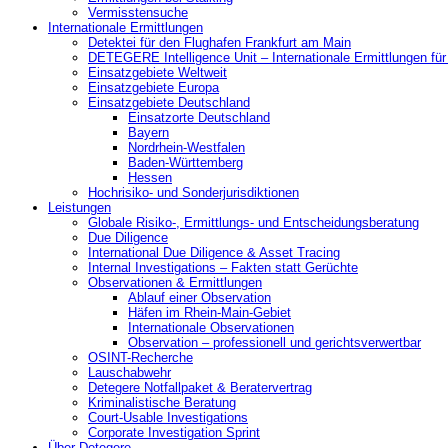
Vermisstensuche
Internationale Ermittlungen
Detektei für den Flughafen Frankfurt am Main
DETEGERE Intelligence Unit – Internationale Ermittlungen fü
Einsatzgebiete Weltweit
Einsatzgebiete Europa
Einsatzgebiete Deutschland
Einsatzorte Deutschland
Bayern
Nordrhein-Westfalen
Baden-Württemberg
Hessen
Hochrisiko- und Sonderjurisdiktionen
Leistungen
Globale Risiko-, Ermittlungs- und Entscheidungsberatung
Due Diligence
International Due Diligence & Asset Tracing
Internal Investigations – Fakten statt Gerüchte
Observationen & Ermittlungen
Ablauf einer Observation
Häfen im Rhein-Main-Gebiet
Internationale Observationen
Observation – professionell und gerichtsverwertbar
OSINT-Recherche
Lauschabwehr
Detegere Notfallpaket & Beratervertrag
Kriminalistische Beratung
Court-Usable Investigations
Corporate Investigation Sprint
Über Detegere