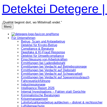
Zum
Detektei Detegere 
Inhalt
überspringen
„Qualität beginnt dort, wo Mittelmaß endet.“
Menü
Home
Für Unternehmen
Betrug, Scam und Anlagebetrug
Detektei für Krypto-Betrug
Compliance & Beratung
Deepfake & KI-Fraud Response
Detektei für Umweltcompliance
Einschleusung von Arbeitskräften
Ermittlungen bei Ladendiebstahl
Ermittlungen bei Verdacht auf Betriebsspionage
Ermittlungen bei Verdacht auf Diebstahl
Ermittlungen bei Verdacht auf Schwarzarbeit
Ermittlungen bei Verdacht auf Spesenmissbrauch
Fahrzeugrückführung
Industriespionage
Intelligence Report 2026
Internal Investigations – Fakten statt Gerüchte
Kriminalistische Beratungen
Krisenmanagement
Lohnfortzahlungsbetrug aufdecken – diskret & rechtssicher
Luftüberwachung