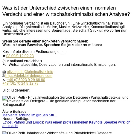
Was ist der Unterschied zwischen einem normalen
Verdacht und einer wirtschaftskriminalistischen Analyse?
Ein normaler Verdacht ist ein Bauchgefühl. Eine wirtschaftskriminalistische
Analyse prüft systematisch Motive, Muster, Netzwerke, Kommunikationslogik,
wirtschaftliche Interessen und Spurenlage. Sie schafft Struktur, wo vorher nur
Unsicherheit war.
Wenn Sie gerade einen konkreten Verdacht haben:
Warten kostet Beweise. Sprechen Sie jetzt diskret mit uns:
Kostenfreie diskrete Erstberatung unter:
☎️
08 00/0 12 02 23
(nur national erreichbar)
Für Wirtschaftsdelikte, Observationen und internationale Ermittlungen.
📩
oliver.peth@kriminalistik.info
🌐
https://detektei-detegere.com
📞
+49 (0)6023 9 29 68 80
+49 (0)170 24 8 12 78
Bild: KI generiert
Beitragsnavigation
Ältere Beiträge
Markenfälschung im großen Stil…
Neuere Beiträge
Ethos, Pathos und Logos: Was einen professionellen Keynote Speaker wirklich
ausmacht