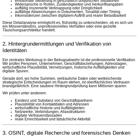
emotionale Steuerung in geschäftlich untypischen Situationen
Widersprüche in Rollen, Zuständigkeiten und Herkunftsangaben
auffällig inszenierte Verknappung oder Dringlichkeit
auffällige Abweichungen in Dokumenten, Tonalität oder Timing
Inkonsistenzen zwischen digitalem Auftritt und realer Belastbarkeit
Diese Detailanalyse ermöglicht es, frühzeitig zu unterscheiden, ob es sich um
ein Missverständnis, unprofessionelles Verhalten oder eine gezielte
Täuschungsarchitektur handelt.
2. Hintergrundermittlungen und Verifikation von
Identitäten
Ein zentrales Werkzeug in der Betrugsabwehr ist die professionelle Verifikation.
Wir prüfen Personen, Unternehmen, Geschäftsbeziehungen, Adresslagen,
wirtschaftliche Plausibilität, Vernetzungen, historische Auffälligkeiten und
digitale Spuren.
Gerade dort, wo hohe Summen, vertrauliche Daten oder weitreichende
strategische Entscheidungen im Raum stehen, ist oberflächliches Vertrauen
brandgefährlich. Eine saubere Hintergrundprüfung kann Millionen sparen.
Wir prüfen unter anderem:
Existenz und Substanz von Geschäftspartnern
Plausibilität von Kontaktdaten und Adressen
wirtschaftliche Historie und Auffälligkeiten
Netzwerke, Verbindungen, Aliasstrukturen
digitale Vertrauensfassaden
reale Erreichbarkeit und tatsächliche Aktivität
3. OSINT, digitale Recherche und forensisches Denken