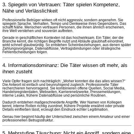
3. Spiegeln von Vertrauen: Täter spielen Kompetenz,
Nähe und Verlässlichkeit
Professionelle Betrüger wirken oft nicht aggressiv, sondern angenehm. Sie
spiegeln Sprache, Verhalten, Tempo und Denkweise ihres Gegenübers. Das
schafft Nähe. Menschen vertrauen Personen, die ihnen ähnlich erscheinen,
ihre Welt verstehen und souverän auftreten.
Gerade in geschäftlichen Kontexten ist das hochwirksam. Ein Täter, der die
Branche kennt, die richtigen Begriffe nutzt und Abläufe glaubhaft einordnet,
wirkt schnell glaubwürdig. So entstehen Scheinbeziehungen, aus denen später
Zahlungsvorgänge, Datenabflüsse, Vertragsbindungen oder strategische
Fehlentscheidungen folgen.
4. Informationsdominanz: Die Täter wissen oft mehr, als
ihnen zusteht
Viele Opfer fragen sich nachträglich: „Woher konnten die das alles wissen?“
Die Antwort ist einfach und beunruhigend zugleich. Professionelle Täter
recherchieren hervorragend. Sie kombinieren offene Quellen, Social Media,
Handelsregisterdaten, Webseiten, Karrierenetzwerke, Pressemeldungen,
interne Leaks, frühere Datenabflüsse und persönliche Routinen.
Dadurch entstehen maßgeschneiderte Angriffe. Wer Namen von Kollegen
kennt, interne Rollen richtig zuordnet, frühere Projekte erwähnt oder private
Details einfließen lässt, erzeugt den Eindruck echter Legitimation.
Genau hier beginnt häufig der Unterschied zwischen einem Amateur und einer
professionellen Betrugsstruktur.
5. Mehrstufige Täuschung: Nicht ein Angriff, sondern eine