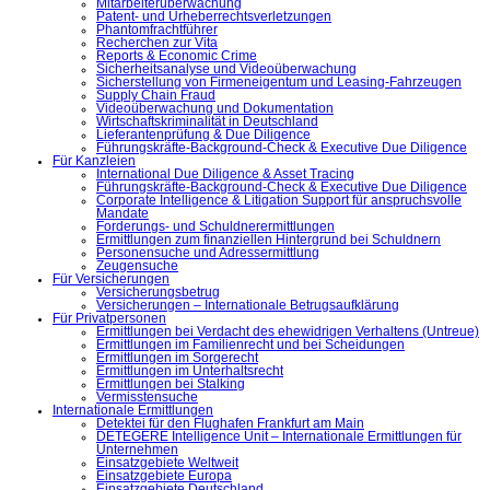
Mitarbeiterüberwachung
Patent- und Urheberrechtsverletzungen
Phantomfrachtführer
Recherchen zur Vita
Reports & Economic Crime
Sicherheitsanalyse und Videoüberwachung
Sicherstellung von Firmeneigentum und Leasing-Fahrzeugen
Supply Chain Fraud
Videoüberwachung und Dokumentation
Wirtschaftskriminalität in Deutschland
Lieferantenprüfung & Due Diligence
Führungskräfte-Background-Check & Executive Due Diligence
Für Kanzleien
International Due Diligence & Asset Tracing
Führungskräfte-Background-Check & Executive Due Diligence
Corporate Intelligence & Litigation Support für anspruchsvolle
Mandate
Forderungs- und Schuldnerermittlungen
Ermittlungen zum finanziellen Hintergrund bei Schuldnern
Personensuche und Adressermittlung
Zeugensuche
Für Versicherungen
Versicherungsbetrug
Versicherungen – Internationale Betrugsaufklärung
Für Privatpersonen
Ermittlungen bei Verdacht des ehewidrigen Verhaltens (Untreue)
Ermittlungen im Familienrecht und bei Scheidungen
Ermittlungen im Sorgerecht
Ermittlungen im Unterhaltsrecht
Ermittlungen bei Stalking
Vermisstensuche
Internationale Ermittlungen
Detektei für den Flughafen Frankfurt am Main
DETEGERE Intelligence Unit – Internationale Ermittlungen für
Unternehmen
Einsatzgebiete Weltweit
Einsatzgebiete Europa
Einsatzgebiete Deutschland