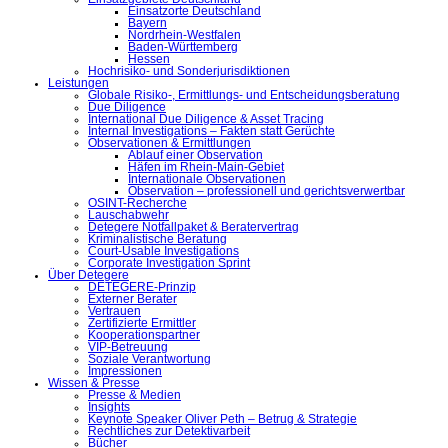
Einsatzorte Deutschland
Bayern
Nordrhein-Westfalen
Baden-Württemberg
Hessen
Hochrisiko- und Sonderjurisdiktionen
Leistungen
Globale Risiko-, Ermittlungs- und Entscheidungsberatung
Due Diligence
International Due Diligence & Asset Tracing
Internal Investigations – Fakten statt Gerüchte
Observationen & Ermittlungen
Ablauf einer Observation
Häfen im Rhein-Main-Gebiet
Internationale Observationen
Observation – professionell und gerichtsverwertbar
OSINT-Recherche
Lauschabwehr
Detegere Notfallpaket & Beratervertrag
Kriminalistische Beratung
Court-Usable Investigations
Corporate Investigation Sprint
Über Detegere
DETEGERE-Prinzip
Externer Berater
Vertrauen
Zertifizierte Ermittler
Kooperationspartner
VIP-Betreuung
Soziale Verantwortung
Impressionen
Wissen & Presse
Presse & Medien
Insights
Keynote Speaker Oliver Peth – Betrug & Strategie
Rechtliches zur Detektivarbeit
Bücher