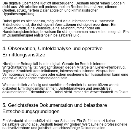
Die digitale Oberfläche lügt oft überzeugend. Deshalb reicht reines Googeln
nicht aus. Wir arbeiten mit professionellen Rechercheansätzen, offenen
Quellen, strukturiertem Datenabgleich und kriminalistischer
Hypothesenprüfung.
Dabei geht es nicht darum, möglichst viele Informationen zu sammeln.
Entscheidend ist, die
richtigen Informationen richtig einzuordnen
. Ein
LinkedIn-Profil, eine Webseite, eine Telefonnummer oder ein
Handelsregistereintrag beweisen für sich genommen noch keine Integrität. Erst
im Zusammenspiel entsteht ein belastbares Bild.
4. Observation, Umfeldanalyse und operative
Ermittlungsansätze
Nicht jeder Betrugsfall ist rein digital. Gerade im Bereich interner
Wirtschaftskriminalität, Verdachtslagen gegen Mitarbeiter, Lieferkettenbetrug,
fingierte Krankheitskonstellationen, Interessenkollisionen, Absprachen,
Vermögensverschiebungen oder extern gesteuerte Einflussnahmen kann eine
operative Maßnahme entscheidend sein.
Wo es rechtlich zulässig und sachlich erforderlich ist, unterstützen wir mit
diskreten Ermittlungsmaßnahmen, Umfeldanalysen und gerichtsfest
dokumentierten Erkenntnissen. Dabei steht immer die Verwertbarkeit im Fokus.
5. Gerichtsfeste Dokumentation und belastbare
Entscheidungsgrundlagen
Ein Verdacht allein schützt nicht vor Schaden. Ein Gefühl ersetzt keine
belastbare Grundlage. Deshalb legen wir großen Wert auf eine professionelle,
nachvollziehbare und juristisch anschlussfähige Dokumentation.