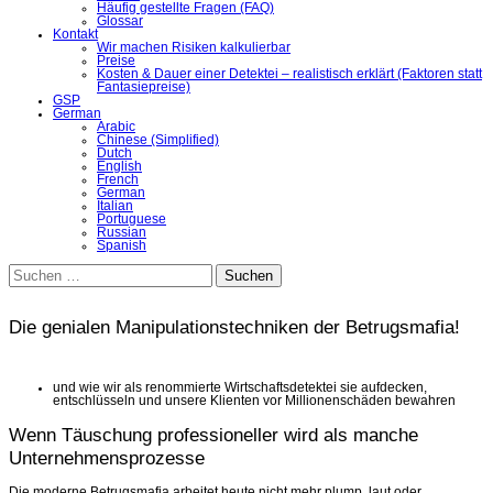
Häufig gestellte Fragen (FAQ)
Glossar
Kontakt
Wir machen Risiken kalkulierbar
Preise
Kosten & Dauer einer Detektei – realistisch erklärt (Faktoren statt
Fantasiepreise)
GSP
German
Arabic
Chinese (Simplified)
Dutch
English
French
German
Italian
Portuguese
Russian
Spanish
Suchen
nach:
Die genialen Manipulationstechniken der Betrugsmafia!
und wie wir als renommierte Wirtschaftsdetektei sie aufdecken,
entschlüsseln und unsere Klienten vor Millionenschäden bewahren
Wenn Täuschung professioneller wird als manche
Unternehmensprozesse
Die moderne Betrugsmafia arbeitet heute nicht mehr plump, laut oder