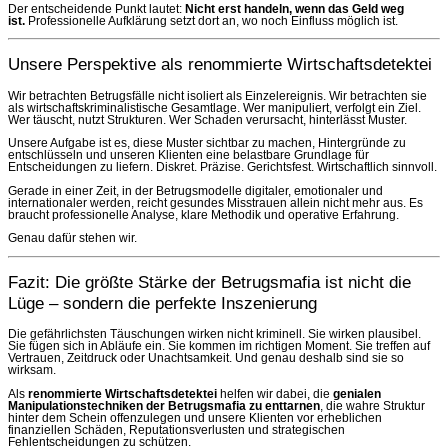
Der entscheidende Punkt lautet:
Nicht erst handeln, wenn das Geld weg
ist.
Professionelle Aufklärung setzt dort an, wo noch Einfluss möglich ist.
Unsere Perspektive als renommierte Wirtschaftsdetektei
Wir betrachten Betrugsfälle nicht isoliert als Einzelereignis. Wir betrachten sie
als wirtschaftskriminalistische Gesamtlage. Wer manipuliert, verfolgt ein Ziel.
Wer täuscht, nutzt Strukturen. Wer Schaden verursacht, hinterlässt Muster.
Unsere Aufgabe ist es, diese Muster sichtbar zu machen, Hintergründe zu
entschlüsseln und unseren Klienten eine belastbare Grundlage für
Entscheidungen zu liefern. Diskret. Präzise. Gerichtsfest. Wirtschaftlich sinnvoll.
Gerade in einer Zeit, in der Betrugsmodelle digitaler, emotionaler und
internationaler werden, reicht gesundes Misstrauen allein nicht mehr aus. Es
braucht professionelle Analyse, klare Methodik und operative Erfahrung.
Genau dafür stehen wir.
Fazit: Die größte Stärke der Betrugsmafia ist nicht die
Lüge – sondern die perfekte Inszenierung
Die gefährlichsten Täuschungen wirken nicht kriminell. Sie wirken plausibel.
Sie fügen sich in Abläufe ein. Sie kommen im richtigen Moment. Sie treffen auf
Vertrauen, Zeitdruck oder Unachtsamkeit. Und genau deshalb sind sie so
wirksam.
Als
renommierte Wirtschaftsdetektei
helfen wir dabei, die
genialen
Manipulationstechniken der Betrugsmafia zu enttarnen
, die wahre Struktur
hinter dem Schein offenzulegen und unsere Klienten vor erheblichen
finanziellen Schäden, Reputationsverlusten und strategischen
Fehlentscheidungen zu schützen.