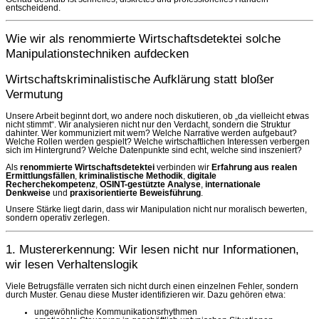
entscheidend.
Wie wir als renommierte Wirtschaftsdetektei solche
Manipulationstechniken aufdecken
Wirtschaftskriminalistische Aufklärung statt bloßer
Vermutung
Unsere Arbeit beginnt dort, wo andere noch diskutieren, ob „da vielleicht etwas
nicht stimmt“. Wir analysieren nicht nur den Verdacht, sondern die Struktur
dahinter. Wer kommuniziert mit wem? Welche Narrative werden aufgebaut?
Welche Rollen werden gespielt? Welche wirtschaftlichen Interessen verbergen
sich im Hintergrund? Welche Datenpunkte sind echt, welche sind inszeniert?
Als
renommierte Wirtschaftsdetektei
verbinden wir
Erfahrung aus realen
Ermittlungsfällen
,
kriminalistische Methodik
,
digitale
Recherchekompetenz
,
OSINT-gestützte Analyse
,
internationale
Denkweise
und
praxisorientierte Beweisführung
.
Unsere Stärke liegt darin, dass wir Manipulation nicht nur moralisch bewerten,
sondern operativ zerlegen.
1. Mustererkennung: Wir lesen nicht nur Informationen,
wir lesen Verhaltenslogik
Viele Betrugsfälle verraten sich nicht durch einen einzelnen Fehler, sondern
durch Muster. Genau diese Muster identifizieren wir. Dazu gehören etwa:
ungewöhnliche Kommunikationsrhythmen