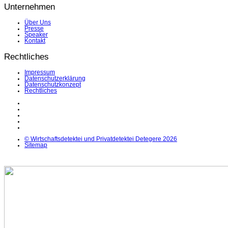
Unternehmen
Über Uns
Presse
Speaker
Kontakt
Rechtliches
Impressum
Datenschutzerklärung
Datenschutzkonzept
Rechtliches
LinkedIn
Facebook
Instagram
YouTube
X
© Wirtschaftsdetektei und Privatdetektei Detegere 2026
Sitemap