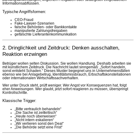
Informationsabflüssen.
Typische Angriffsformen:
CEO-Fraud
Fake-Lawyer-Szenarien
falsche Behörden- oder Bankkontakte
manipulierte Zahlungsfreigaben
gefälschte Lieferantenkommunikation
2. Dringlichkeit und Zeitdruck: Denken ausschalten,
Reaktion erzwingen
Betrüger wollen selten Diskussion. Sie wollen Handlung. Deshalb arbeiten sie
mit künstlichem Zeitdruck. Die Nachricht lautet sinngemäß: „Sofort handeln,
sonst entsteht Schaden.“ Dieses Muster begegnet uns in Unternehmensfällen
ebenso wie bei Anlagebetrug, Identitätsmissbrauch, Erbschaftskonstellationen
oder internationalen Wirtschaftssachverhalten.
Wer unter Druck steht, prüft weniger. Wer Angst vor Konsequenzen hat, folgt
eher Anweisungen. Wer glaubt, jetzt sofort reagieren zu müssen, überspringt
Kontrollschritte.
Klassische Trigger:
„Bitte vertraulich behandeln“
„Die Sache ist zeitkritisch“
„Heute noch überweisen“
„Nicht intern eskalieren“
„Wir verlieren sonst den Deal“
„Die Behörde setzt eine Frist“