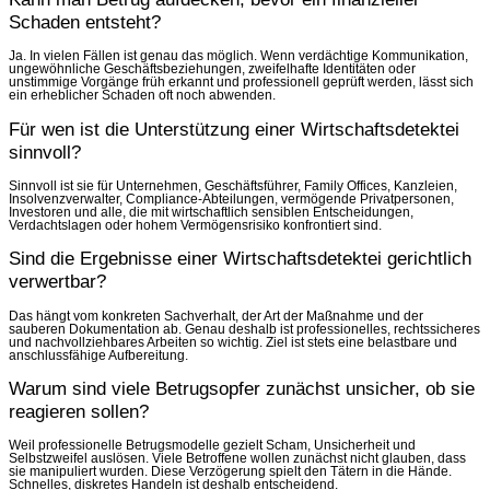
Schaden entsteht?
Ja. In vielen Fällen ist genau das möglich. Wenn verdächtige Kommunikation,
ungewöhnliche Geschäftsbeziehungen, zweifelhafte Identitäten oder
unstimmige Vorgänge früh erkannt und professionell geprüft werden, lässt sich
ein erheblicher Schaden oft noch abwenden.
Für wen ist die Unterstützung einer Wirtschaftsdetektei
sinnvoll?
Sinnvoll ist sie für Unternehmen, Geschäftsführer, Family Offices, Kanzleien,
Insolvenzverwalter, Compliance-Abteilungen, vermögende Privatpersonen,
Investoren und alle, die mit wirtschaftlich sensiblen Entscheidungen,
Verdachtslagen oder hohem Vermögensrisiko konfrontiert sind.
Sind die Ergebnisse einer Wirtschaftsdetektei gerichtlich
verwertbar?
Das hängt vom konkreten Sachverhalt, der Art der Maßnahme und der
sauberen Dokumentation ab. Genau deshalb ist professionelles, rechtssicheres
und nachvollziehbares Arbeiten so wichtig. Ziel ist stets eine belastbare und
anschlussfähige Aufbereitung.
Warum sind viele Betrugsopfer zunächst unsicher, ob sie
reagieren sollen?
Weil professionelle Betrugsmodelle gezielt Scham, Unsicherheit und
Selbstzweifel auslösen. Viele Betroffene wollen zunächst nicht glauben, dass
sie manipuliert wurden. Diese Verzögerung spielt den Tätern in die Hände.
Schnelles, diskretes Handeln ist deshalb entscheidend.