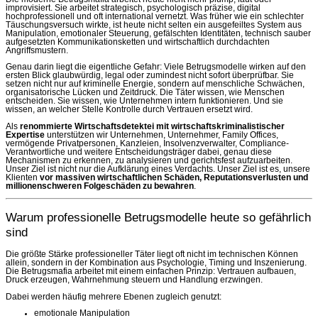
improvisiert. Sie arbeitet strategisch, psychologisch präzise, digital
hochprofessionell und oft international vernetzt. Was früher wie ein schlechter
Täuschungsversuch wirkte, ist heute nicht selten ein ausgefeiltes System aus
Manipulation, emotionaler Steuerung, gefälschten Identitäten, technisch sauber
aufgesetzten Kommunikationsketten und wirtschaftlich durchdachten
Angriffsmustern.
Genau darin liegt die eigentliche Gefahr: Viele Betrugsmodelle wirken auf den
ersten Blick glaubwürdig, legal oder zumindest nicht sofort überprüfbar. Sie
setzen nicht nur auf kriminelle Energie, sondern auf menschliche Schwächen,
organisatorische Lücken und Zeitdruck. Die Täter wissen, wie Menschen
entscheiden. Sie wissen, wie Unternehmen intern funktionieren. Und sie
wissen, an welcher Stelle Kontrolle durch Vertrauen ersetzt wird.
Als
renommierte Wirtschaftsdetektei mit wirtschaftskriminalistischer
Expertise
unterstützen wir Unternehmen, Unternehmer, Family Offices,
vermögende Privatpersonen, Kanzleien, Insolvenzverwalter, Compliance-
Verantwortliche und weitere Entscheidungsträger dabei, genau diese
Mechanismen zu erkennen, zu analysieren und gerichtsfest aufzuarbeiten.
Unser Ziel ist nicht nur die Aufklärung eines Verdachts. Unser Ziel ist es, unsere
Klienten
vor massiven wirtschaftlichen Schäden, Reputationsverlusten und
millionenschweren Folgeschäden zu bewahren
.
Warum professionelle Betrugsmodelle heute so gefährlich
sind
Die größte Stärke professioneller Täter liegt oft nicht im technischen Können
allein, sondern in der Kombination aus Psychologie, Timing und Inszenierung.
Die Betrugsmafia arbeitet mit einem einfachen Prinzip: Vertrauen aufbauen,
Druck erzeugen, Wahrnehmung steuern und Handlung erzwingen.
Dabei werden häufig mehrere Ebenen zugleich genutzt:
emotionale Manipulation