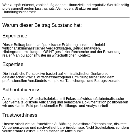
Wer zu spät erkennt, zahlt häufig doppelt: finanziell und reputativ. Wer frühzeitig
professionell prüfen lässt, schützt Vermögen, Strukturen und
Handlungssicherheit.
Warum dieser Beitrag Substanz hat:
Experience
Dieser Beitrag beruht auf praktischer Erfahrung aus dem Umfeld
wirtschaftskriminalistischer Verdachtslagen, Betrugsanalysen,
Hintergrundermittlungen, OSINT-gestützter Recherche und der Bewertung
realer Manipulationsmuster im wirtschaftlichen Kontext.
Expertise
Die inhaltliche Perspektive basiert auf kriminalistischer Denkweise,
detektivischer Praxis, wirtschaftsbezogener Ermittlungsarbeit und dem
professionellen Verständnis komplexer Täuschungs- und Betrugsszenarien.
Authoritativeness
Als renommierte Wirtschaftsdetektei mit Fokus auf wirtschaftskriminalistische
Sachverhalte, diskrete Aufklärung und belastbare Dokumentation positionieren
wir uns klar im Feld professioneller Ermittlungs- und Analysearbeit.
Trustworthiness
Unsere Arbeit zielt auf sachliche Aufklärung, belastbare Erkenntnisse, diskrete
Vorgehensweise und nachvollziehbare Ergebnisse. Nicht Spekulation, sondern
verifizierbare Feststellungen stehen im Mittelpunkt.