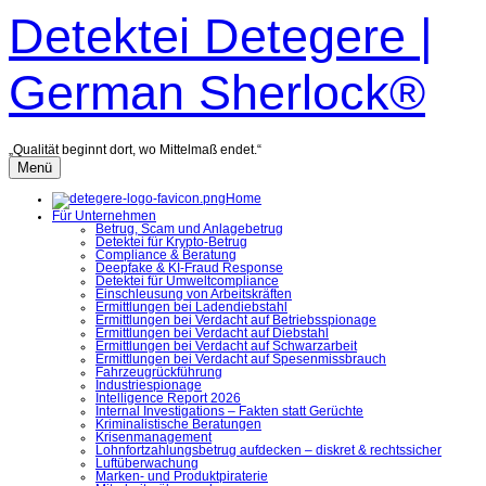
Zum
Detektei Detegere |
Inhalt
überspringen
German Sherlock®
„Qualität beginnt dort, wo Mittelmaß endet.“
Menü
Home
Für Unternehmen
Betrug, Scam und Anlagebetrug
Detektei für Krypto-Betrug
Compliance & Beratung
Deepfake & KI-Fraud Response
Detektei für Umweltcompliance
Einschleusung von Arbeitskräften
Ermittlungen bei Ladendiebstahl
Ermittlungen bei Verdacht auf Betriebsspionage
Ermittlungen bei Verdacht auf Diebstahl
Ermittlungen bei Verdacht auf Schwarzarbeit
Ermittlungen bei Verdacht auf Spesenmissbrauch
Fahrzeugrückführung
Industriespionage
Intelligence Report 2026
Internal Investigations – Fakten statt Gerüchte
Kriminalistische Beratungen
Krisenmanagement
Lohnfortzahlungsbetrug aufdecken – diskret & rechtssicher
Luftüberwachung
Marken- und Produktpiraterie