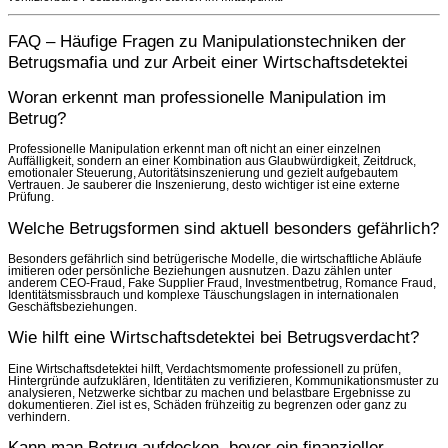
FAQ – Häufige Fragen zu Manipulationstechniken der
Betrugsmafia und zur Arbeit einer Wirtschaftsdetektei
Woran erkennt man professionelle Manipulation im
Betrug?
Professionelle Manipulation erkennt man oft nicht an einer einzelnen
Auffälligkeit, sondern an einer Kombination aus Glaubwürdigkeit, Zeitdruck,
emotionaler Steuerung, Autoritätsinszenierung und gezielt aufgebautem
Vertrauen. Je sauberer die Inszenierung, desto wichtiger ist eine externe
Prüfung.
Welche Betrugsformen sind aktuell besonders gefährlich?
Besonders gefährlich sind betrügerische Modelle, die wirtschaftliche Abläufe
imitieren oder persönliche Beziehungen ausnutzen. Dazu zählen unter
anderem CEO-Fraud, Fake Supplier Fraud, Investmentbetrug, Romance Fraud,
Identitätsmissbrauch und komplexe Täuschungslagen in internationalen
Geschäftsbeziehungen.
Wie hilft eine Wirtschaftsdetektei bei Betrugsverdacht?
Eine Wirtschaftsdetektei hilft, Verdachtsmomente professionell zu prüfen,
Hintergründe aufzuklären, Identitäten zu verifizieren, Kommunikationsmuster zu
analysieren, Netzwerke sichtbar zu machen und belastbare Ergebnisse zu
dokumentieren. Ziel ist es, Schäden frühzeitig zu begrenzen oder ganz zu
verhindern.
Kann man Betrug aufdecken, bevor ein finanzieller