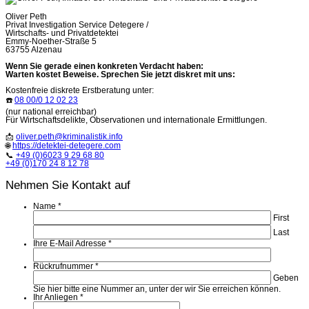
Oliver Peth
Privat Investigation Service Detegere /
Wirtschafts- und Privatdetektei
Emmy-Noether-Straße 5
63755 Alzenau
Wenn Sie gerade einen konkreten Verdacht haben:
Warten kostet Beweise. Sprechen Sie jetzt diskret mit uns:
Kostenfreie diskrete Erstberatung unter:
☎️
08 00/0 12 02 23
(nur national erreichbar)
Für Wirtschaftsdelikte, Observationen und internationale Ermittlungen.
📩
oliver.peth@kriminalistik.info
🌐
https://detektei-detegere.com
📞
+49 (0)6023 9 29 68 80
+49 (0)170 24 8 12 78
Nehmen Sie Kontakt auf
Name
*
First
Last
Ihre E-Mail Adresse
*
Rückrufnummer
*
Geben
Sie hier bitte eine Nummer an, unter der wir Sie erreichen können.
Ihr Anliegen
*