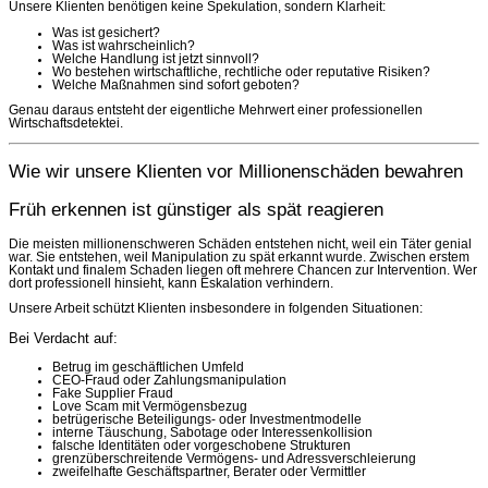
Unsere Klienten benötigen keine Spekulation, sondern Klarheit:
Was ist gesichert?
Was ist wahrscheinlich?
Welche Handlung ist jetzt sinnvoll?
Wo bestehen wirtschaftliche, rechtliche oder reputative Risiken?
Welche Maßnahmen sind sofort geboten?
Genau daraus entsteht der eigentliche Mehrwert einer professionellen
Wirtschaftsdetektei.
Wie wir unsere Klienten vor Millionenschäden bewahren
Früh erkennen ist günstiger als spät reagieren
Die meisten millionenschweren Schäden entstehen nicht, weil ein Täter genial
war. Sie entstehen, weil Manipulation zu spät erkannt wurde. Zwischen erstem
Kontakt und finalem Schaden liegen oft mehrere Chancen zur Intervention. Wer
dort professionell hinsieht, kann Eskalation verhindern.
Unsere Arbeit schützt Klienten insbesondere in folgenden Situationen:
Bei Verdacht auf:
Betrug im geschäftlichen Umfeld
CEO-Fraud oder Zahlungsmanipulation
Fake Supplier Fraud
Love Scam mit Vermögensbezug
betrügerische Beteiligungs- oder Investmentmodelle
interne Täuschung, Sabotage oder Interessenkollision
falsche Identitäten oder vorgeschobene Strukturen
grenzüberschreitende Vermögens- und Adressverschleierung
zweifelhafte Geschäftspartner, Berater oder Vermittler