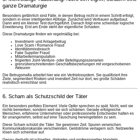
ganze Dramaturgie
Besonders gefährlich sind Fälle, in denen Betrug nicht in einem Schritt erfolgt,
sondern in einer intelligenten Abfolge. Zunächst wird Vertrauen aufgebaut.
Dann wird ein kleiner Test durchgeführt. Danach folgt eine scheinbar logische
Erweiterung. Erst am Ende steht der eigentliche Schaden.
Diese Dramaturgie finden wir regelmäßig bei:
Investment- und Anlagebetrug
Love Scam / Romance Fraud
Identitätsmissbrauch
Fake Supplier Fraud
Mitarbeitermanipulation
fingierten Joint-Venture- oder Beteiligungsszenarien
grenzüberschreitenden Geschäftsbeziehungen mit vorgeschobenen
Akteuren
Die Betrugsmafia arbeitet hier wie ein Vertriebssystem. Sie qualifiziert ihre
Ziele, segmentiert Risiken und investiert Zeit nur dort, wo große Schäden
realistisch erreichbar sind.
6. Scham als Schutzschild der Täter
Ein besonders perfides Element: Viele Opfer sprechen zu spät. Nicht, weil sie
nichts bemerken, sondern weil sie sich schämen. Gerade erfolgreiche
Menschen, erfahrene Unternehmer oder professionelle Entscheider halten es
für unangenehm, selbst auf eine Täuschung hereingefallen zu sein.
Diese Scham schützt die Täter. Sie gewinnen Zeit. Spuren verwischen.
Kommunikationskanäle verschwinden. Geldströme verlagern sich. Netzwerke
lösen sich scheinbar auf.
Genau deshalb ist schnelles, diskretes und professionelles Handeln