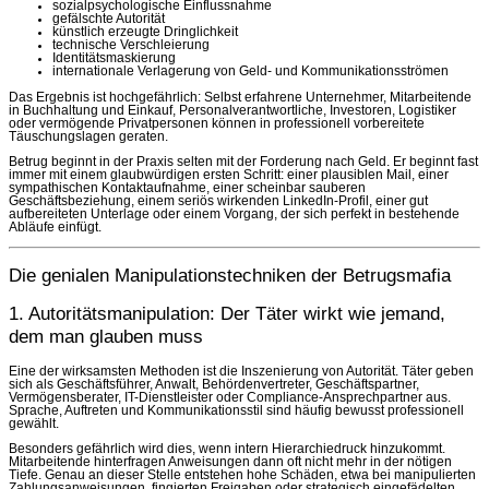
sozialpsychologische Einflussnahme
gefälschte Autorität
künstlich erzeugte Dringlichkeit
technische Verschleierung
Identitätsmaskierung
internationale Verlagerung von Geld- und Kommunikationsströmen
Das Ergebnis ist hochgefährlich: Selbst erfahrene Unternehmer, Mitarbeitende
in Buchhaltung und Einkauf, Personalverantwortliche, Investoren, Logistiker
oder vermögende Privatpersonen können in professionell vorbereitete
Täuschungslagen geraten.
Betrug beginnt in der Praxis selten mit der Forderung nach Geld. Er beginnt fast
immer mit einem glaubwürdigen ersten Schritt: einer plausiblen Mail, einer
sympathischen Kontaktaufnahme, einer scheinbar sauberen
Geschäftsbeziehung, einem seriös wirkenden LinkedIn-Profil, einer gut
aufbereiteten Unterlage oder einem Vorgang, der sich perfekt in bestehende
Abläufe einfügt.
Die genialen Manipulationstechniken der Betrugsmafia
1. Autoritätsmanipulation: Der Täter wirkt wie jemand,
dem man glauben muss
Eine der wirksamsten Methoden ist die Inszenierung von Autorität. Täter geben
sich als Geschäftsführer, Anwalt, Behördenvertreter, Geschäftspartner,
Vermögensberater, IT-Dienstleister oder Compliance-Ansprechpartner aus.
Sprache, Auftreten und Kommunikationsstil sind häufig bewusst professionell
gewählt.
Besonders gefährlich wird dies, wenn intern Hierarchiedruck hinzukommt.
Mitarbeitende hinterfragen Anweisungen dann oft nicht mehr in der nötigen
Tiefe. Genau an dieser Stelle entstehen hohe Schäden, etwa bei manipulierten
Zahlungsanweisungen, fingierten Freigaben oder strategisch eingefädelten