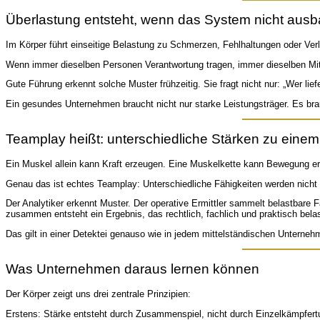
Überlastung entsteht, wenn das System nicht ausbal
Im Körper führt einseitige Belastung zu Schmerzen, Fehlhaltungen oder Verle
Wenn immer dieselben Personen Verantwortung tragen, immer dieselben Mitar
Gute Führung erkennt solche Muster frühzeitig. Sie fragt nicht nur: „Wer lie
Ein gesundes Unternehmen braucht nicht nur starke Leistungsträger. Es br
Teamplay heißt: unterschiedliche Stärken zu einem
Ein Muskel allein kann Kraft erzeugen. Eine Muskelkette kann Bewegung er
Genau das ist echtes Teamplay: Unterschiedliche Fähigkeiten werden nicht
Der Analytiker erkennt Muster. Der operative Ermittler sammelt belastbar
zusammen entsteht ein Ergebnis, das rechtlich, fachlich und praktisch belas
Das gilt in einer Detektei genauso wie in jedem mittelständischen Unterneh
Was Unternehmen daraus lernen können
Der Körper zeigt uns drei zentrale Prinzipien:
Erstens: Stärke entsteht durch Zusammenspiel, nicht durch Einzelkämpfer