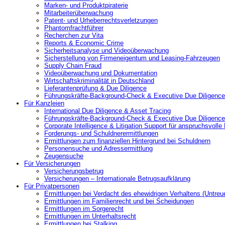
Marken- und Produktpiraterie
Mitarbeiterüberwachung
Patent- und Urheberrechtsverletzungen
Phantomfrachtführer
Recherchen zur Vita
Reports & Economic Crime
Sicherheitsanalyse und Videoüberwachung
Sicherstellung von Firmeneigentum und Leasing-Fahrzeugen
Supply Chain Fraud
Videoüberwachung und Dokumentation
Wirtschaftskriminalität in Deutschland
Lieferantenprüfung & Due Diligence
Führungskräfte-Background-Check & Executive Due Diligence
Für Kanzleien
International Due Diligence & Asset Tracing
Führungskräfte-Background-Check & Executive Due Diligence
Corporate Intelligence & Litigation Support für anspruchsvoll
Forderungs- und Schuldnerermittlungen
Ermittlungen zum finanziellen Hintergrund bei Schuldnern
Personensuche und Adressermittlung
Zeugensuche
Für Versicherungen
Versicherungsbetrug
Versicherungen – Internationale Betrugsaufklärung
Für Privatpersonen
Ermittlungen bei Verdacht des ehewidrigen Verhaltens (Untreu
Ermittlungen im Familienrecht und bei Scheidungen
Ermittlungen im Sorgerecht
Ermittlungen im Unterhaltsrecht
Ermittlungen bei Stalking