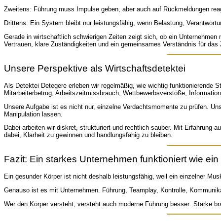
Zweitens: Führung muss Impulse geben, aber auch auf Rückmeldungen reag
Drittens: Ein System bleibt nur leistungsfähig, wenn Belastung, Verantwortu
Gerade in wirtschaftlich schwierigen Zeiten zeigt sich, ob ein Unternehmen n
Vertrauen, klare Zuständigkeiten und ein gemeinsames Verständnis für das Z
Unsere Perspektive als Wirtschaftsdetektei
Als Detektei Detegere erleben wir regelmäßig, wie wichtig funktionierende S
Mitarbeiterbetrug, Arbeitszeitmissbrauch, Wettbewerbsverstöße, Informatio
Unsere Aufgabe ist es nicht nur, einzelne Verdachtsmomente zu prüfen. Un
Manipulation lassen.
Dabei arbeiten wir diskret, strukturiert und rechtlich sauber. Mit Erfahru
dabei, Klarheit zu gewinnen und handlungsfähig zu bleiben.
Fazit: Ein starkes Unternehmen funktioniert wie ein
Ein gesunder Körper ist nicht deshalb leistungsfähig, weil ein einzelner Mus
Genauso ist es mit Unternehmen. Führung, Teamplay, Kontrolle, Kommunika
Wer den Körper versteht, versteht auch moderne Führung besser: Stärke brau