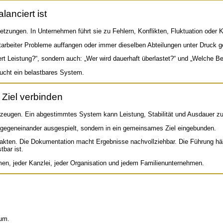
anciert ist
tzungen. In Unternehmen führt sie zu Fehlern, Konflikten, Fluktuation oder Ko
beiter Probleme auffangen oder immer dieselben Abteilungen unter Druck gera
fert Leistung?“, sondern auch: „Wer wird dauerhaft überlastet?“ und „Welche B
aucht ein belastbares System.
 Ziel verbinden
zeugen. Ein abgestimmtes System kann Leistung, Stabilität und Ausdauer zu
 gegeneinander ausgespielt, sondern in ein gemeinsames Ziel eingebunden.
e Fakten. Die Dokumentation macht Ergebnisse nachvollziehbar. Die Führung 
tbar ist.
men, jeder Kanzlei, jeder Organisation und jedem Familienunternehmen.
tum.