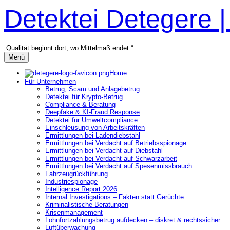
Zum
Detektei Detegere 
Inhalt
überspringen
„Qualität beginnt dort, wo Mittelmaß endet.“
Menü
Home
Für Unternehmen
Betrug, Scam und Anlagebetrug
Detektei für Krypto-Betrug
Compliance & Beratung
Deepfake & KI-Fraud Response
Detektei für Umweltcompliance
Einschleusung von Arbeitskräften
Ermittlungen bei Ladendiebstahl
Ermittlungen bei Verdacht auf Betriebsspionage
Ermittlungen bei Verdacht auf Diebstahl
Ermittlungen bei Verdacht auf Schwarzarbeit
Ermittlungen bei Verdacht auf Spesenmissbrauch
Fahrzeugrückführung
Industriespionage
Intelligence Report 2026
Internal Investigations – Fakten statt Gerüchte
Kriminalistische Beratungen
Krisenmanagement
Lohnfortzahlungsbetrug aufdecken – diskret & rechtssicher
Luftüberwachung