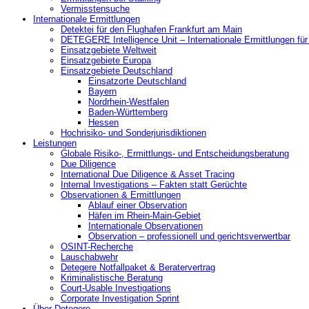
Vermisstensuche
Internationale Ermittlungen
Detektei für den Flughafen Frankfurt am Main
DETEGERE Intelligence Unit – Internationale Ermittlungen fü
Einsatzgebiete Weltweit
Einsatzgebiete Europa
Einsatzgebiete Deutschland
Einsatzorte Deutschland
Bayern
Nordrhein-Westfalen
Baden-Württemberg
Hessen
Hochrisiko- und Sonderjurisdiktionen
Leistungen
Globale Risiko-, Ermittlungs- und Entscheidungsberatung
Due Diligence
International Due Diligence & Asset Tracing
Internal Investigations – Fakten statt Gerüchte
Observationen & Ermittlungen
Ablauf einer Observation
Häfen im Rhein-Main-Gebiet
Internationale Observationen
Observation – professionell und gerichtsverwertbar
OSINT-Recherche
Lauschabwehr
Detegere Notfallpaket & Beratervertrag
Kriminalistische Beratung
Court-Usable Investigations
Corporate Investigation Sprint
Über Detegere