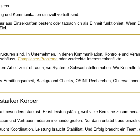
ieren.
ng und Kommunikation sinnvoll verteilt sind.
ur aus Einzelkräften besteht oder tatsächlich als Einheit funktioniert. Wenn Dr
iel.
trukturen sind. In Unternehmen, in denen Kommunikation, Kontrolle und Verantw
nsabfluss,
Compliance-Probleme
oder verdeckte Interessenkonflikte.
sere Arbeit zeigt oft auch, wo Systeme Schwachstellen haben. Wo Kontrolle 
ng aus Ermittlungsarbeit, Background-Checks, OSINT-Recherchen, Observatione
 starker Körper
kel besonders stark ist. Er ist leistungsfähig, weil viele Bereiche zusammenar
tion und Vertrauen müssen ineinandergreifen. Nur dann entsteht aus einze
cht Koordination. Leistung braucht Stabilität. Und Erfolg braucht ein Team, d