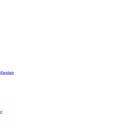
e Mandate
e)