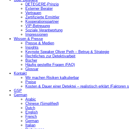
DETEGERE-Prinzip
Externer Berater
Vertrauen
Zertifizierte Ermittler
Kooperationspartner
VIP-Betreuung
Soziale Verantwortung
Impressionen
Wissen & Presse
Presse & Medien
Insights
Keynote Speaker Oliver Peth – Betrug & Strategie
Rechtliches zur Detektivarbeit
Bücher
Häufig gestellte Fragen (FAQ)
Glossar
Kontakt
Wir machen Risiken kalkulierbar
Preise
Kosten & Dauer einer Detektei – realistisch erklärt (Faktoren s
GSP
German
Arabic
Chinese (Simplified)
Dutch
English
French
German
Italian