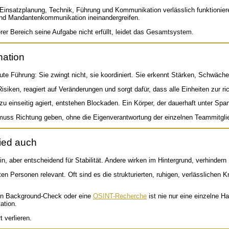
 Einsatzplanung, Technik, Führung und Kommunikation verlässlich funktioniere
und Mandantenkommunikation ineinandergreifen.
erer Bereich seine Aufgabe nicht erfüllt, leidet das Gesamtsystem.
nation
 gute Führung: Sie zwingt nicht, sie koordiniert. Sie erkennt Stärken, Schw
iken, reagiert auf Veränderungen und sorgt dafür, dass alle Einheiten zur richt
u einseitig agiert, entstehen Blockaden. Ein Körper, der dauerhaft unter Sp
muss Richtung geben, ohne die Eigenverantwortung der einzelnen Teammitglie
ied auch
n, aber entscheidend für Stabilität. Andere wirken im Hintergrund, verhindern
n Personen relevant. Oft sind es die strukturierten, ruhigen, verlässlichen K
 ein Background-Check oder eine
OSINT-Recherche
ist nie nur eine einzelne H
ation.
 verlieren.