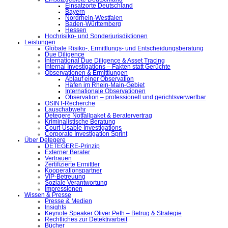
Einsatzorte Deutschland
Bayern
Nordrhein-Westfalen
Baden-Württemberg
Hessen
Hochrisiko- und Sonderjurisdiktionen
Leistungen
Globale Risiko-, Ermittlungs- und Entscheidungsberatung
Due Diligence
International Due Diligence & Asset Tracing
Internal Investigations – Fakten statt Gerüchte
Observationen & Ermittlungen
Ablauf einer Observation
Häfen im Rhein-Main-Gebiet
Internationale Observationen
Observation – professionell und gerichtsverwertbar
OSINT-Recherche
Lauschabwehr
Detegere Notfallpaket & Beratervertrag
Kriminalistische Beratung
Court-Usable Investigations
Corporate Investigation Sprint
Über Detegere
DETEGERE-Prinzip
Externer Berater
Vertrauen
Zertifizierte Ermittler
Kooperationspartner
VIP-Betreuung
Soziale Verantwortung
Impressionen
Wissen & Presse
Presse & Medien
Insights
Keynote Speaker Oliver Peth – Betrug & Strategie
Rechtliches zur Detektivarbeit
Bücher