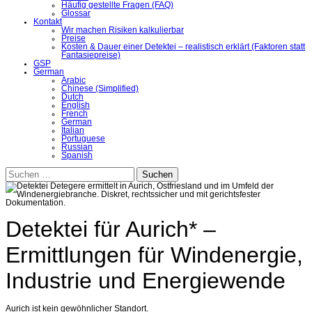
Häufig gestellte Fragen (FAQ)
Glossar
Kontakt
Wir machen Risiken kalkulierbar
Preise
Kosten & Dauer einer Detektei – realistisch erklärt (Faktoren statt
Fantasiepreise)
GSP
German
Arabic
Chinese (Simplified)
Dutch
English
French
German
Italian
Portuguese
Russian
Spanish
Suchen
nach:
Detektei für Aurich* –
Ermittlungen für Windenergie,
Industrie und Energiewende
Aurich ist kein gewöhnlicher Standort.