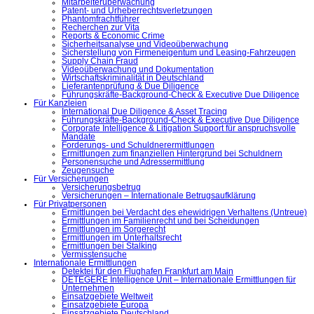
Mitarbeiterüberwachung
Patent- und Urheberrechtsverletzungen
Phantomfrachtführer
Recherchen zur Vita
Reports & Economic Crime
Sicherheitsanalyse und Videoüberwachung
Sicherstellung von Firmeneigentum und Leasing-Fahrzeugen
Supply Chain Fraud
Videoüberwachung und Dokumentation
Wirtschaftskriminalität in Deutschland
Lieferantenprüfung & Due Diligence
Führungskräfte-Background-Check & Executive Due Diligence
Für Kanzleien
International Due Diligence & Asset Tracing
Führungskräfte-Background-Check & Executive Due Diligence
Corporate Intelligence & Litigation Support für anspruchsvolle
Mandate
Forderungs- und Schuldnerermittlungen
Ermittlungen zum finanziellen Hintergrund bei Schuldnern
Personensuche und Adressermittlung
Zeugensuche
Für Versicherungen
Versicherungsbetrug
Versicherungen – Internationale Betrugsaufklärung
Für Privatpersonen
Ermittlungen bei Verdacht des ehewidrigen Verhaltens (Untreue)
Ermittlungen im Familienrecht und bei Scheidungen
Ermittlungen im Sorgerecht
Ermittlungen im Unterhaltsrecht
Ermittlungen bei Stalking
Vermisstensuche
Internationale Ermittlungen
Detektei für den Flughafen Frankfurt am Main
DETEGERE Intelligence Unit – Internationale Ermittlungen für
Unternehmen
Einsatzgebiete Weltweit
Einsatzgebiete Europa
Einsatzgebiete Deutschland