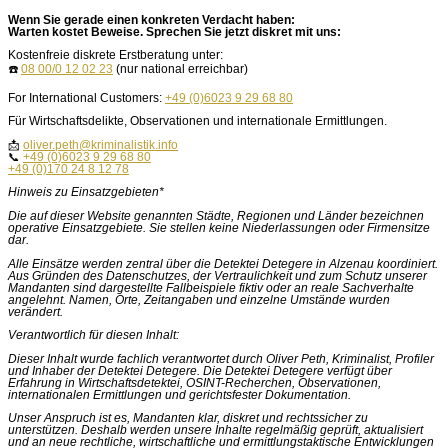
Wenn Sie gerade einen konkreten Verdacht haben:
Warten kostet Beweise. Sprechen Sie jetzt diskret mit uns:
Kostenfreie diskrete Erstberatung unter:
☎️
08 00/0 12 02 23
(nur national erreichbar)
For International Customers:
+49 (0)6023 9 29 68 80
Für Wirtschaftsdelikte, Observationen und internationale Ermittlungen.
📩
oliver.peth@kriminalistik.info
📞
+49 (0)6023 9 29 68 80
+49 (0)170 24 8 12 78
Hinweis zu Einsatzgebieten*
Die auf dieser Website genannten Städte, Regionen und Länder bezeichnen
operative Einsatzgebiete. Sie stellen keine Niederlassungen oder Firmensitze
dar.
Alle Einsätze werden zentral über die Detektei Detegere in Alzenau koordiniert.
Aus Gründen des Datenschutzes, der Vertraulichkeit und zum Schutz unserer
Mandanten sind dargestellte Fallbeispiele fiktiv oder an reale Sachverhalte
angelehnt. Namen, Orte, Zeitangaben und einzelne Umstände wurden
verändert.
Verantwortlich für diesen Inhalt:
Dieser Inhalt wurde fachlich verantwortet durch Oliver Peth, Kriminalist, Profiler
und Inhaber der Detektei Detegere. Die Detektei Detegere verfügt über
Erfahrung in Wirtschaftsdetektei, OSINT-Recherchen, Observationen,
internationalen Ermittlungen und gerichtsfester Dokumentation.
Unser Anspruch ist es, Mandanten klar, diskret und rechtssicher zu
unterstützen. Deshalb werden unsere Inhalte regelmäßig geprüft, aktualisiert
und an neue rechtliche, wirtschaftliche und ermittlungstaktische Entwicklungen