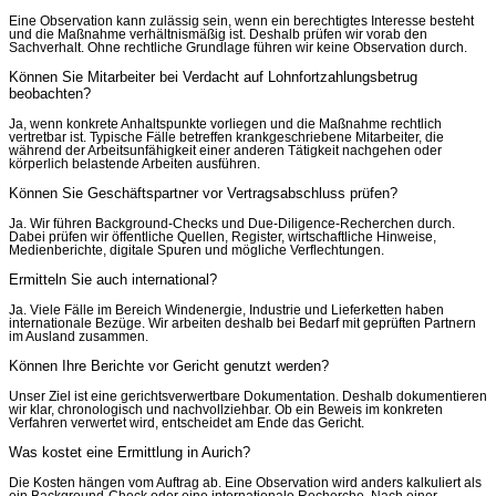
Eine Observation kann zulässig sein, wenn ein berechtigtes Interesse besteht
und die Maßnahme verhältnismäßig ist. Deshalb prüfen wir vorab den
Sachverhalt. Ohne rechtliche Grundlage führen wir keine Observation durch.
Können Sie Mitarbeiter bei Verdacht auf Lohnfortzahlungsbetrug
beobachten?
Ja, wenn konkrete Anhaltspunkte vorliegen und die Maßnahme rechtlich
vertretbar ist. Typische Fälle betreffen krankgeschriebene Mitarbeiter, die
während der Arbeitsunfähigkeit einer anderen Tätigkeit nachgehen oder
körperlich belastende Arbeiten ausführen.
Können Sie Geschäftspartner vor Vertragsabschluss prüfen?
Ja. Wir führen Background-Checks und Due-Diligence-Recherchen durch.
Dabei prüfen wir öffentliche Quellen, Register, wirtschaftliche Hinweise,
Medienberichte, digitale Spuren und mögliche Verflechtungen.
Ermitteln Sie auch international?
Ja. Viele Fälle im Bereich Windenergie, Industrie und Lieferketten haben
internationale Bezüge. Wir arbeiten deshalb bei Bedarf mit geprüften Partnern
im Ausland zusammen.
Können Ihre Berichte vor Gericht genutzt werden?
Unser Ziel ist eine gerichtsverwertbare Dokumentation. Deshalb dokumentieren
wir klar, chronologisch und nachvollziehbar. Ob ein Beweis im konkreten
Verfahren verwertet wird, entscheidet am Ende das Gericht.
Was kostet eine Ermittlung in Aurich?
Die Kosten hängen vom Auftrag ab. Eine Observation wird anders kalkuliert als
ein Background-Check oder eine internationale Recherche. Nach einer