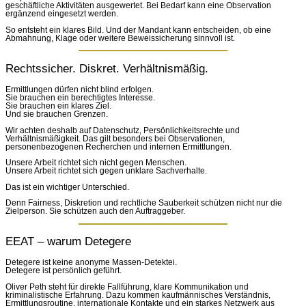
geschäftliche Aktivitäten ausgewertet. Bei Bedarf kann eine Observation
ergänzend eingesetzt werden.
So entsteht ein klares Bild. Und der Mandant kann entscheiden, ob eine
Abmahnung, Klage oder weitere Beweissicherung sinnvoll ist.
Rechtssicher. Diskret. Verhältnismäßig.
Ermittlungen dürfen nicht blind erfolgen.
Sie brauchen ein berechtigtes Interesse.
Sie brauchen ein klares Ziel.
Und sie brauchen Grenzen.
Wir achten deshalb auf Datenschutz, Persönlichkeitsrechte und
Verhältnismäßigkeit. Das gilt besonders bei Observationen,
personenbezogenen Recherchen und internen Ermittlungen.
Unsere Arbeit richtet sich nicht gegen Menschen.
Unsere Arbeit richtet sich gegen unklare Sachverhalte.
Das ist ein wichtiger Unterschied.
Denn Fairness, Diskretion und rechtliche Sauberkeit schützen nicht nur die
Zielperson. Sie schützen auch den Auftraggeber.
EEAT – warum Detegere
Detegere ist keine anonyme Massen-Detektei.
Detegere ist persönlich geführt.
Oliver Peth steht für direkte Fallführung, klare Kommunikation und
kriminalistische Erfahrung. Dazu kommen kaufmännisches Verständnis,
Ermittlungsroutine, internationale Kontakte und ein starkes Netzwerk aus