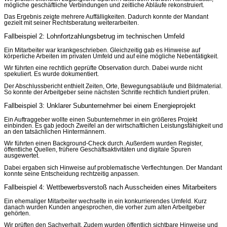
mögliche geschäftliche Verbindungen und zeitliche Abläufe rekonstruiert.
Das Ergebnis zeigte mehrere Auffälligkeiten. Dadurch konnte der Mandant
gezielt mit seiner Rechtsberatung weiterarbeiten.
Fallbeispiel 2: Lohnfortzahlungsbetrug im technischen Umfeld
Ein Mitarbeiter war krankgeschrieben. Gleichzeitig gab es Hinweise auf
körperliche Arbeiten im privaten Umfeld und auf eine mögliche Nebentätigkeit.
Wir führten eine rechtlich geprüfte Observation durch. Dabei wurde nicht
spekuliert. Es wurde dokumentiert.
Der Abschlussbericht enthielt Zeiten, Orte, Bewegungsabläufe und Bildmaterial.
So konnte der Arbeitgeber seine nächsten Schritte rechtlich fundiert prüfen.
Fallbeispiel 3: Unklarer Subunternehmer bei einem Energieprojekt
Ein Auftraggeber wollte einen Subunternehmer in ein größeres Projekt
einbinden. Es gab jedoch Zweifel an der wirtschaftlichen Leistungsfähigkeit und
an den tatsächlichen Hintermännern.
Wir führten einen Background-Check durch. Außerdem wurden Register,
öffentliche Quellen, frühere Geschäftsaktivitäten und digitale Spuren
ausgewertet.
Dabei ergaben sich Hinweise auf problematische Verflechtungen. Der Mandant
konnte seine Entscheidung rechtzeitig anpassen.
Fallbeispiel 4: Wettbewerbsverstoß nach Ausscheiden eines Mitarbeiters
Ein ehemaliger Mitarbeiter wechselte in ein konkurrierendes Umfeld. Kurz
danach wurden Kunden angesprochen, die vorher zum alten Arbeitgeber
gehörten.
Wir prüften den Sachverhalt. Zudem wurden öffentlich sichtbare Hinweise und