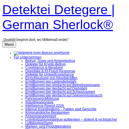
Zum
Detektei Detegere |
Inhalt
überspringen
German Sherlock®
„Qualität beginnt dort, wo Mittelmaß endet.“
Menü
Home
Für Unternehmen
Betrug, Scam und Anlagebetrug
Detektei für Krypto-Betrug
Compliance & Beratung
Deepfake & KI-Fraud Response
Detektei für Umweltcompliance
Einschleusung von Arbeitskräften
Ermittlungen bei Ladendiebstahl
Ermittlungen bei Verdacht auf Betriebsspionage
Ermittlungen bei Verdacht auf Diebstahl
Ermittlungen bei Verdacht auf Schwarzarbeit
Ermittlungen bei Verdacht auf Spesenmissbrauch
Fahrzeugrückführung
Industriespionage
Intelligence Report 2026
Internal Investigations – Fakten statt Gerüchte
Kriminalistische Beratungen
Krisenmanagement
Lohnfortzahlungsbetrug aufdecken – diskret & rechtssicher
Luftüberwachung
Marken- und Produktpiraterie