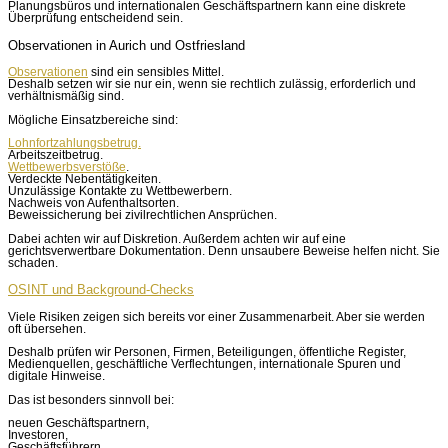
Planungsbüros und internationalen Geschäftspartnern kann eine diskrete
Überprüfung entscheidend sein.
Observationen in Aurich und Ostfriesland
Observationen
sind ein sensibles Mittel.
Deshalb setzen wir sie nur ein, wenn sie rechtlich zulässig, erforderlich und
verhältnismäßig sind.
Mögliche Einsatzbereiche sind:
Lohnfortzahlungsbetrug.
Arbeitszeitbetrug.
Wettbewerbsverstöße
.
Verdeckte Nebentätigkeiten.
Unzulässige Kontakte zu Wettbewerbern.
Nachweis von Aufenthaltsorten.
Beweissicherung bei zivilrechtlichen Ansprüchen.
Dabei achten wir auf Diskretion. Außerdem achten wir auf eine
gerichtsverwertbare Dokumentation. Denn unsaubere Beweise helfen nicht. Sie
schaden.
OSINT und Background-Checks
Viele Risiken zeigen sich bereits vor einer Zusammenarbeit. Aber sie werden
oft übersehen.
Deshalb prüfen wir Personen, Firmen, Beteiligungen, öffentliche Register,
Medienquellen, geschäftliche Verflechtungen, internationale Spuren und
digitale Hinweise.
Das ist besonders sinnvoll bei:
neuen Geschäftspartnern,
Investoren,
Geschäftsführern,