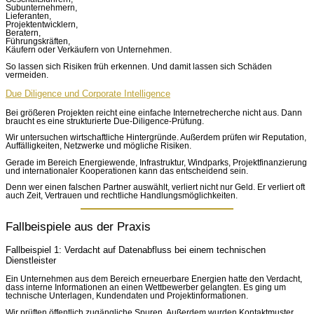
Subunternehmern,
Lieferanten,
Projektentwicklern,
Beratern,
Führungskräften,
Käufern oder Verkäufern von Unternehmen.
So lassen sich Risiken früh erkennen. Und damit lassen sich Schäden
vermeiden.
Due Diligence und Corporate Intelligence
Bei größeren Projekten reicht eine einfache Internetrecherche nicht aus. Dann
braucht es eine strukturierte Due-Diligence-Prüfung.
Wir untersuchen wirtschaftliche Hintergründe. Außerdem prüfen wir Reputation,
Auffälligkeiten, Netzwerke und mögliche Risiken.
Gerade im Bereich Energiewende, Infrastruktur, Windparks, Projektfinanzierung
und internationaler Kooperationen kann das entscheidend sein.
Denn wer einen falschen Partner auswählt, verliert nicht nur Geld. Er verliert oft
auch Zeit, Vertrauen und rechtliche Handlungsmöglichkeiten.
Fallbeispiele aus der Praxis
Fallbeispiel 1: Verdacht auf Datenabfluss bei einem technischen
Dienstleister
Ein Unternehmen aus dem Bereich erneuerbare Energien hatte den Verdacht,
dass interne Informationen an einen Wettbewerber gelangten. Es ging um
technische Unterlagen, Kundendaten und Projektinformationen.
Wir prüften öffentlich zugängliche Spuren. Außerdem wurden Kontaktmuster,