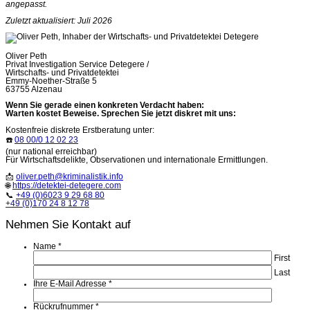
angepasst.
Zuletzt aktualisiert: Juli 2026
Oliver Peth
Privat Investigation Service Detegere /
Wirtschafts- und Privatdetektei
Emmy-Noether-Straße 5
63755 Alzenau
Wenn Sie gerade einen konkreten Verdacht haben:
Warten kostet Beweise. Sprechen Sie jetzt diskret mit uns:
Kostenfreie diskrete Erstberatung unter:
☎️
08 00/0 12 02 23
(nur national erreichbar)
Für Wirtschaftsdelikte, Observationen und internationale Ermittlungen.
📩
oliver.peth@kriminalistik.info
🌐
https://detektei-detegere.com
📞
+49 (0)6023 9 29 68 80
+49 (0)170 24 8 12 78
Nehmen Sie Kontakt auf
Name
*
First
Last
Ihre E-Mail Adresse
*
Rückrufnummer
*