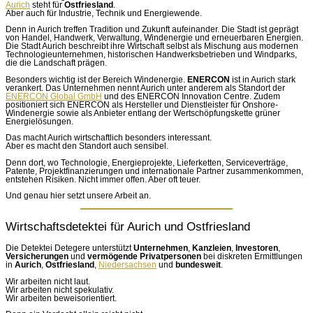
Aurich
steht für
Ostfriesland
.
Aber auch für Industrie, Technik und Energiewende.
Denn in Aurich treffen Tradition und Zukunft aufeinander. Die Stadt ist geprägt
von Handel, Handwerk, Verwaltung, Windenergie und erneuerbaren Energien.
Die Stadt Aurich beschreibt ihre Wirtschaft selbst als Mischung aus modernen
Technologieunternehmen, historischen Handwerksbetrieben und Windparks,
die die Landschaft prägen.
Besonders wichtig ist der Bereich Windenergie.
ENERCON
ist in Aurich stark
verankert. Das Unternehmen nennt Aurich unter anderem als Standort der
ENERCON Global GmbH
und des ENERCON Innovation Centre. Zudem
positioniert sich ENERCON als Hersteller und Dienstleister für Onshore-
Windenergie sowie als Anbieter entlang der Wertschöpfungskette grüner
Energielösungen.
Das macht Aurich wirtschaftlich besonders interessant.
Aber es macht den Standort auch sensibel.
Denn dort, wo Technologie, Energieprojekte, Lieferketten, Serviceverträge,
Patente, Projektfinanzierungen und internationale Partner zusammenkommen,
entstehen Risiken. Nicht immer offen. Aber oft teuer.
Und genau hier setzt unsere Arbeit an.
Wirtschaftsdetektei für Aurich und Ostfriesland
Die Detektei Detegere unterstützt
Unternehmen
,
Kanzleien
,
Investoren
,
Versicherungen
und
vermögende Privatpersonen
bei diskreten Ermittlungen
in
Aurich
,
Ostfriesland
,
Niedersachsen
und
bundesweit
.
Wir arbeiten nicht laut.
Wir arbeiten nicht spekulativ.
Wir arbeiten beweisorientiert.