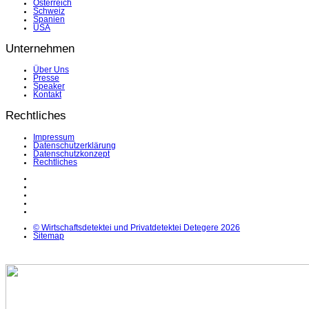
Österreich
Schweiz
Spanien
USA
Unternehmen
Über Uns
Presse
Speaker
Kontakt
Rechtliches
Impressum
Datenschutzerklärung
Datenschutzkonzept
Rechtliches
LinkedIn
Facebook
Instagram
YouTube
X
© Wirtschaftsdetektei und Privatdetektei Detegere 2026
Sitemap