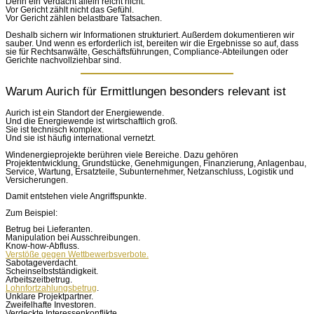
Denn ein Verdacht allein reicht nicht.
Vor Gericht zählt nicht das Gefühl.
Vor Gericht zählen belastbare Tatsachen.
Deshalb sichern wir Informationen strukturiert. Außerdem dokumentieren wir
sauber. Und wenn es erforderlich ist, bereiten wir die Ergebnisse so auf, dass
sie für Rechtsanwälte, Geschäftsführungen, Compliance-Abteilungen oder
Gerichte nachvollziehbar sind.
Warum Aurich für Ermittlungen besonders relevant ist
Aurich ist ein Standort der Energiewende.
Und die Energiewende ist wirtschaftlich groß.
Sie ist technisch komplex.
Und sie ist häufig international vernetzt.
Windenergieprojekte berühren viele Bereiche. Dazu gehören
Projektentwicklung, Grundstücke, Genehmigungen, Finanzierung, Anlagenbau,
Service, Wartung, Ersatzteile, Subunternehmer, Netzanschluss, Logistik und
Versicherungen.
Damit entstehen viele Angriffspunkte.
Zum Beispiel:
Betrug bei Lieferanten.
Manipulation bei Ausschreibungen.
Know-how-Abfluss.
Verstöße gegen Wettbewerbsverbote.
Sabotageverdacht.
Scheinselbstständigkeit.
Arbeitszeitbetrug.
Lohnfortzahlungsbetrug
.
Unklare Projektpartner.
Zweifelhafte Investoren.
Verdeckte Interessenkonflikte.