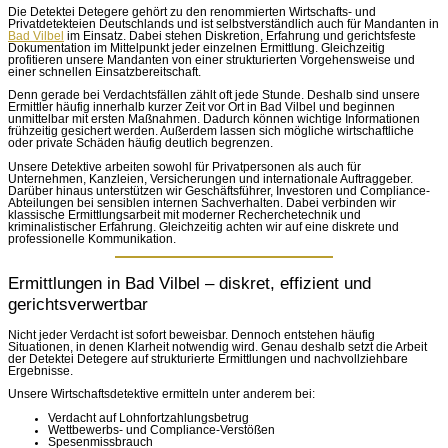
Die Detektei Detegere gehört zu den renommierten Wirtschafts- und
Privatdetekteien Deutschlands und ist selbstverständlich auch für Mandanten in
Bad Vilbel
im Einsatz. Dabei stehen Diskretion, Erfahrung und gerichtsfeste
Dokumentation im Mittelpunkt jeder einzelnen Ermittlung. Gleichzeitig
profitieren unsere Mandanten von einer strukturierten Vorgehensweise und
einer schnellen Einsatzbereitschaft.
Denn gerade bei Verdachtsfällen zählt oft jede Stunde. Deshalb sind unsere
Ermittler häufig innerhalb kurzer Zeit vor Ort in Bad Vilbel und beginnen
unmittelbar mit ersten Maßnahmen. Dadurch können wichtige Informationen
frühzeitig gesichert werden. Außerdem lassen sich mögliche wirtschaftliche
oder private Schäden häufig deutlich begrenzen.
Unsere Detektive arbeiten sowohl für Privatpersonen als auch für
Unternehmen, Kanzleien, Versicherungen und internationale Auftraggeber.
Darüber hinaus unterstützen wir Geschäftsführer, Investoren und Compliance-
Abteilungen bei sensiblen internen Sachverhalten. Dabei verbinden wir
klassische Ermittlungsarbeit mit moderner Recherchetechnik und
kriminalistischer Erfahrung. Gleichzeitig achten wir auf eine diskrete und
professionelle Kommunikation.
Ermittlungen in Bad Vilbel – diskret, effizient und
gerichtsverwertbar
Nicht jeder Verdacht ist sofort beweisbar. Dennoch entstehen häufig
Situationen, in denen Klarheit notwendig wird. Genau deshalb setzt die Arbeit
der Detektei Detegere auf strukturierte Ermittlungen und nachvollziehbare
Ergebnisse.
Unsere Wirtschaftsdetektive ermitteln unter anderem bei:
Verdacht auf Lohnfortzahlungsbetrug
Wettbewerbs- und Compliance-Verstößen
Spesenmissbrauch