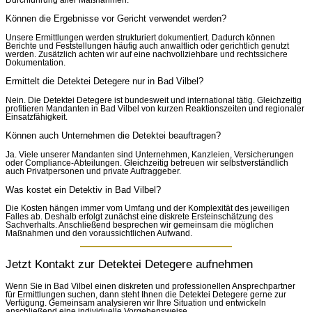
Können die Ergebnisse vor Gericht verwendet werden?
Unsere Ermittlungen werden strukturiert dokumentiert. Dadurch können
Berichte und Feststellungen häufig auch anwaltlich oder gerichtlich genutzt
werden. Zusätzlich achten wir auf eine nachvollziehbare und rechtssichere
Dokumentation.
Ermittelt die Detektei Detegere nur in Bad Vilbel?
Nein. Die Detektei Detegere ist bundesweit und international tätig. Gleichzeitig
profitieren Mandanten in Bad Vilbel von kurzen Reaktionszeiten und regionaler
Einsatzfähigkeit.
Können auch Unternehmen die Detektei beauftragen?
Ja. Viele unserer Mandanten sind Unternehmen, Kanzleien, Versicherungen
oder Compliance-Abteilungen. Gleichzeitig betreuen wir selbstverständlich
auch Privatpersonen und private Auftraggeber.
Was kostet ein Detektiv in Bad Vilbel?
Die Kosten hängen immer vom Umfang und der Komplexität des jeweiligen
Falles ab. Deshalb erfolgt zunächst eine diskrete Ersteinschätzung des
Sachverhalts. Anschließend besprechen wir gemeinsam die möglichen
Maßnahmen und den voraussichtlichen Aufwand.
Jetzt Kontakt zur Detektei Detegere aufnehmen
Wenn Sie in Bad Vilbel einen diskreten und professionellen Ansprechpartner
für Ermittlungen suchen, dann steht Ihnen die Detektei Detegere gerne zur
Verfügung. Gemeinsam analysieren wir Ihre Situation und entwickeln
anschließend eine individuelle Vorgehensweise.