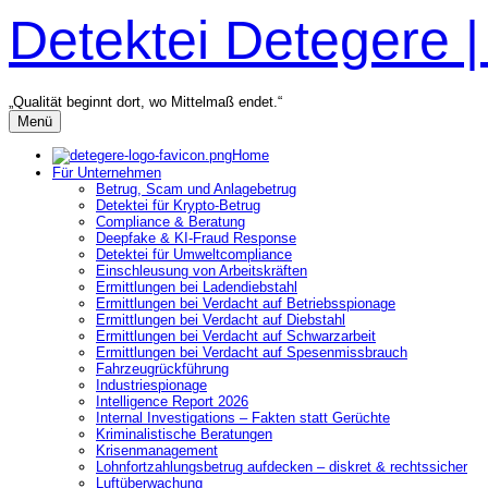
Zum
Detektei Detegere 
Inhalt
überspringen
„Qualität beginnt dort, wo Mittelmaß endet.“
Menü
Home
Für Unternehmen
Betrug, Scam und Anlagebetrug
Detektei für Krypto-Betrug
Compliance & Beratung
Deepfake & KI-Fraud Response
Detektei für Umweltcompliance
Einschleusung von Arbeitskräften
Ermittlungen bei Ladendiebstahl
Ermittlungen bei Verdacht auf Betriebsspionage
Ermittlungen bei Verdacht auf Diebstahl
Ermittlungen bei Verdacht auf Schwarzarbeit
Ermittlungen bei Verdacht auf Spesenmissbrauch
Fahrzeugrückführung
Industriespionage
Intelligence Report 2026
Internal Investigations – Fakten statt Gerüchte
Kriminalistische Beratungen
Krisenmanagement
Lohnfortzahlungsbetrug aufdecken – diskret & rechtssicher
Luftüberwachung