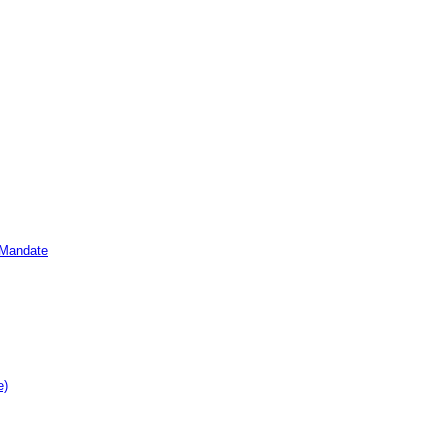
e Mandate
e)