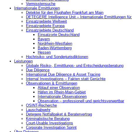
Vermisstensuche
Internationale Ermittlungen
Detektei für den Flughafen Frankfurt am Main
DETEGERE Intelligence Unit – Internationale Ermittlungen fü
Einsatzgebiete Weltweit
Einsatzgebiete Europa
Einsatzgebiete Deutschland
Einsatzorte Deutschland
Bayern
Nordrhein-Westfalen
Baden-Württemberg
Hessen
Hochrisiko- und Sonderjurisdiktionen
Leistungen
Globale Risiko-, Ermittlungs- und Entscheidungsberatung
Due Diligence
International Due Diligence & Asset Tracing
Internal Investigations – Fakten statt Gerüchte
Observationen & Ermittlungen
Ablauf einer Observation
Häfen im Rhein-Main-Gebiet
Internationale Observationen
Observation – professionell und gerichtsverwertbar
OSINT-Recherche
Lauschabwehr
Detegere Notfallpaket & Beratervertrag
Kriminalistische Beratung
Court-Usable Investigations
Corporate Investigation Sprint
Über Detegere