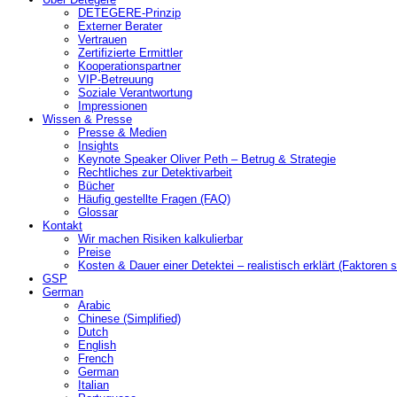
DETEGERE-Prinzip
Externer Berater
Vertrauen
Zertifizierte Ermittler
Kooperationspartner
VIP-Betreuung
Soziale Verantwortung
Impressionen
Wissen & Presse
Presse & Medien
Insights
Keynote Speaker Oliver Peth – Betrug & Strategie
Rechtliches zur Detektivarbeit
Bücher
Häufig gestellte Fragen (FAQ)
Glossar
Kontakt
Wir machen Risiken kalkulierbar
Preise
Kosten & Dauer einer Detektei – realistisch erklärt (Faktoren s
GSP
German
Arabic
Chinese (Simplified)
Dutch
English
French
German
Italian