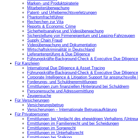
Marken- und Produktpiraterie
Mitarbeiterüberwachung
Patent- und Urheberrechtsverletzungen
Phantomfrachtführer
Recherchen zur Vita
Reports & Economic Crime
Sicherheitsanalyse und Videoüberwachung
Sicherstellung von Firmeneigentum und Leasing-Fahrzeugen
Supply Chain Fraud
Videoüberwachung und Dokumentation
Wirtschaftskriminalität in Deutschland
Lieferantenprüfung & Due Diligence
Führungskräfte-Background-Check & Executive Due Diligence
Für Kanzleien
International Due Diligence & Asset Tracing
Führungskräfte-Background-Check & Executive Due Diligence
Corporate Intelligence & Litigation Support für anspruchsvoll
Forderungs- und Schuldnerermittlungen
Ermittlungen zum finanziellen Hintergrund bei Schuldnern
Personensuche und Adressermittlung
Zeugensuche
Für Versicherungen
Versicherungsbetrug
Versicherungen – Internationale Betrugsaufklärung
Für Privatpersonen
Ermittlungen bei Verdacht des ehewidrigen Verhaltens (Untreu
Ermittlungen im Familienrecht und bei Scheidungen
Ermittlungen im Sorgerecht
Ermittlungen im Unterhaltsrecht
Ermittlungen bei Stalking