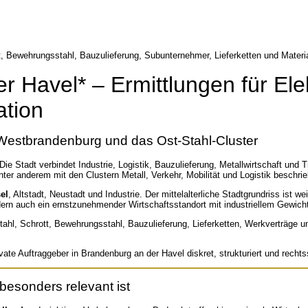
 Havel* – Ermittlungen für Elek
ation
 Westbrandenburg und das Ost-Stahl-Cluster
 Die Stadt verbindet Industrie, Logistik, Bauzulieferung, Metallwirtschaft un
nter anderem mit den Clustern Metall, Verkehr, Mobilität und Logistik beschri
el
, Altstadt, Neustadt und Industrie. Der mittelalterliche Stadtgrundriss is
dern auch ein ernstzunehmender Wirtschaftsstandort mit industriellem Gewich
ostahl, Schrott, Bewehrungsstahl, Bauzulieferung, Lieferketten, Werkverträ
te Auftraggeber in Brandenburg an der Havel diskret, strukturiert und rechts
besonders relevant ist