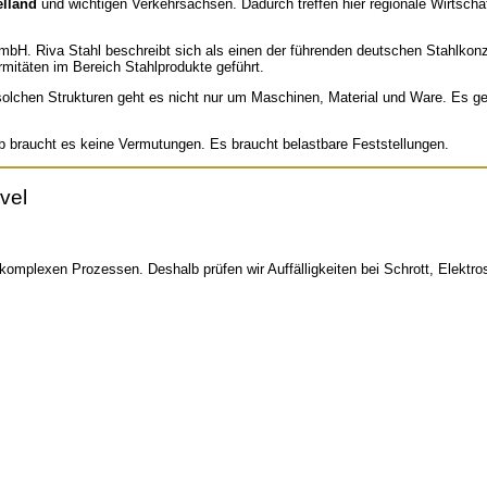
elland
und wichtigen Verkehrsachsen. Dadurch treffen hier regionale Wirtschaft
H. Riva Stahl beschreibt sich als einen der führenden deutschen Stahlkonzern
mitäten im Bereich Stahlprodukte geführt.
solchen Strukturen geht es nicht nur um Maschinen, Material und Ware. Es g
b braucht es keine Vermutungen. Es braucht belastbare Feststellungen.
vel
 komplexen Prozessen. Deshalb prüfen wir Auffälligkeiten bei Schrott, Elekt