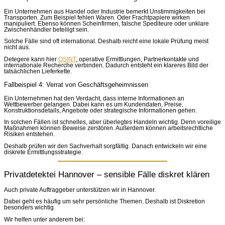
Ein Unternehmen aus Handel oder Industrie bemerkt Unstimmigkeiten bei
Transporten. Zum Beispiel fehlen Waren. Oder Frachtpapiere wirken
manipuliert. Ebenso können Scheinfirmen, falsche Spediteure oder unklare
Zwischenhändler beteiligt sein.
Solche Fälle sind oft international. Deshalb reicht eine lokale Prüfung meist
nicht aus.
Detegere kann hier
OSINT
, operative Ermittlungen, Partnerkontakte und
internationale Recherche verbinden. Dadurch entsteht ein klareres Bild der
tatsächlichen Lieferkette.
Fallbeispiel 4: Verrat von Geschäftsgeheimnissen
Ein Unternehmen hat den Verdacht, dass interne Informationen an
Wettbewerber gelangen. Dabei kann es um Kundendaten, Preise,
Konstruktionsdetails, Angebote oder strategische Informationen gehen.
In solchen Fällen ist schnelles, aber überlegtes Handeln wichtig. Denn voreilige
Maßnahmen können Beweise zerstören. Außerdem können arbeitsrechtliche
Risiken entstehen.
Deshalb prüfen wir den Sachverhalt sorgfältig. Danach entwickeln wir eine
diskrete Ermittlungsstrategie.
Privatdetektei Hannover – sensible Fälle diskret klären
Auch private Auftraggeber unterstützen wir in Hannover.
Dabei geht es häufig um sehr persönliche Themen. Deshalb ist Diskretion
besonders wichtig.
Wir helfen unter anderem bei: