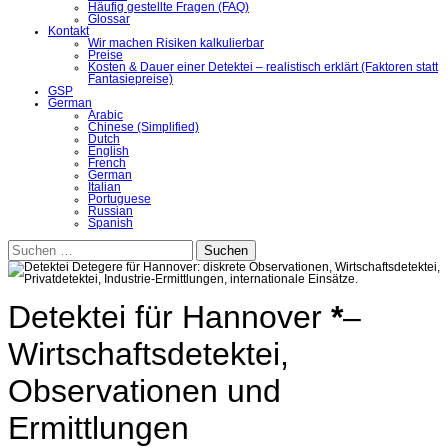
Häufig gestellte Fragen (FAQ)
Glossar
Kontakt
Wir machen Risiken kalkulierbar
Preise
Kosten & Dauer einer Detektei – realistisch erklärt (Faktoren statt
Fantasiepreise)
GSP
German
Arabic
Chinese (Simplified)
Dutch
English
French
German
Italian
Portuguese
Russian
Spanish
Suchen
nach:
Detektei für Hannover
*
–
Wirtschaftsdetektei,
Observationen und
Ermittlungen