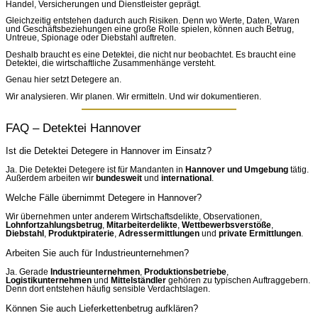
Handel, Versicherungen und Dienstleister geprägt.
Gleichzeitig entstehen dadurch auch Risiken. Denn wo Werte, Daten, Waren
und Geschäftsbeziehungen eine große Rolle spielen, können auch Betrug,
Untreue, Spionage oder Diebstahl auftreten.
Deshalb braucht es eine Detektei, die nicht nur beobachtet. Es braucht eine
Detektei, die wirtschaftliche Zusammenhänge versteht.
Genau hier setzt Detegere an.
Wir analysieren. Wir planen. Wir ermitteln. Und wir dokumentieren.
FAQ – Detektei Hannover
Ist die Detektei Detegere in Hannover im Einsatz?
Ja. Die Detektei Detegere ist für Mandanten in
Hannover und Umgebung
tätig.
Außerdem arbeiten wir
bundesweit
und
international
.
Welche Fälle übernimmt Detegere in Hannover?
Wir übernehmen unter anderem Wirtschaftsdelikte, Observationen,
Lohnfortzahlungsbetrug
,
Mitarbeiterdelikte
,
Wettbewerbsverstöße
,
Diebstahl
,
Produktpiraterie
,
Adressermittlungen
und
private Ermittlungen
.
Arbeiten Sie auch für Industrieunternehmen?
Ja. Gerade
Industrieunternehmen
,
Produktionsbetriebe
,
Logistikunternehmen
und
Mittelständler
gehören zu typischen Auftraggebern.
Denn dort entstehen häufig sensible Verdachtslagen.
Können Sie auch Lieferkettenbetrug aufklären?