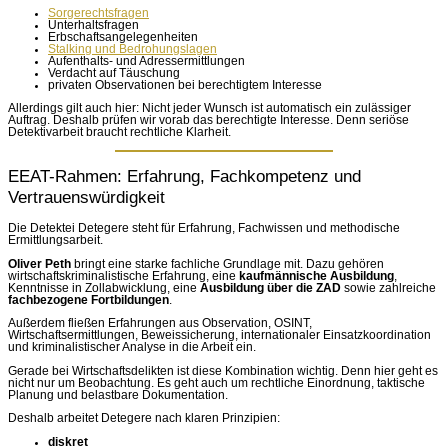
Sorgerechtsfragen
Unterhaltsfragen
Erbschaftsangelegenheiten
Stalking und Bedrohungslagen
Aufenthalts- und Adressermittlungen
Verdacht auf Täuschung
privaten Observationen bei berechtigtem Interesse
Allerdings gilt auch hier: Nicht jeder Wunsch ist automatisch ein zulässiger
Auftrag. Deshalb prüfen wir vorab das berechtigte Interesse. Denn seriöse
Detektivarbeit braucht rechtliche Klarheit.
EEAT-Rahmen: Erfahrung, Fachkompetenz und
Vertrauenswürdigkeit
Die Detektei Detegere steht für Erfahrung, Fachwissen und methodische
Ermittlungsarbeit.
Oliver Peth
bringt eine starke fachliche Grundlage mit. Dazu gehören
wirtschaftskriminalistische Erfahrung, eine
kaufmännische Ausbildung
,
Kenntnisse in Zollabwicklung, eine
Ausbildung über die ZAD
sowie zahlreiche
fachbezogene Fortbildungen
.
Außerdem fließen Erfahrungen aus Observation, OSINT,
Wirtschaftsermittlungen, Beweissicherung, internationaler Einsatzkoordination
und kriminalistischer Analyse in die Arbeit ein.
Gerade bei Wirtschaftsdelikten ist diese Kombination wichtig. Denn hier geht es
nicht nur um Beobachtung. Es geht auch um rechtliche Einordnung, taktische
Planung und belastbare Dokumentation.
Deshalb arbeitet Detegere nach klaren Prinzipien:
diskret