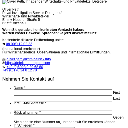
Oliver Peth
Privat Investigation Service Detegere /
Wirtschafts- und Privatdetektei
Emmy-Noether-Straße 5
63755 Alzenau
Wenn Sie gerade einen konkreten Verdacht haben:
Warten kostet Beweise. Sprechen Sie jetzt diskret mit uns:
Kostenfreie diskrete Erstberatung unter:
☎️
08 00/0 12 02 23
(nur national erreichbar)
Für Wirtschaftsdelikte, Observationen und internationale Ermittlungen.
📩
oliver.peth@kriminalistik.info
🌐
https://detektei-detegere.com
📞
+49 (0)6023 9 29 68 80
+49 (0)170 24 8 12 78
Nehmen Sie Kontakt auf
Name
*
First
Last
Ihre E-Mail Adresse
*
Rückrufnummer
*
Geben
Sie hier bitte eine Nummer an, unter der wir Sie erreichen können.
Ihr Anliegen
*