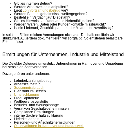
Gibt es internen Betrug?
Werden Arbeitszeiten manipuliert?
Liegt
Lohnfortzahlungsbetrug
vor?
Werden Betriebsgeheimnisse weitergegeben?
Besteht ein Verdacht auf Diebstahl?
Gibt es Hinweise auf unerlaubte Nebentätigkeiten?
Werden Waren, Daten oder Kundenkontakte missbraucht?
Ist ein Lieferant, Geschäftspartner oder Mitarbeiter zuverlässig?
In solchen Fällen reichen Vermutungen nicht aus. Deshalb ermitteln wir
strukturiert. Außerdem dokumentieren wir sorgfältig. So entstehen belastbare
Erkenntnisse.
Ermittlungen für Unternehmen, Industrie und Mittelstand
Die Detektei Detegere unterstützt Unternehmen in Hannover und Umgebung
bei sensiblen Sachverhalten.
Dazu gehören unter anderem:
Lohnfortzahlungsbetrug
Arbeitszeitbetrug
Spesenmissbrauch
Diebstahl im Betrieb
Unterschlagung
Produktpiraterie
Wettbewerbsverstöße
Betriebs- und Werkspionage
Verrat von Geschäftsgeheimnissen
Compliance-Ermittlungen
interne Sachverhaltsaufklärung
Lieferkettenbetrug
Personen- und Anschriftenermittlungen
Observationen in Hannover und bundesweit