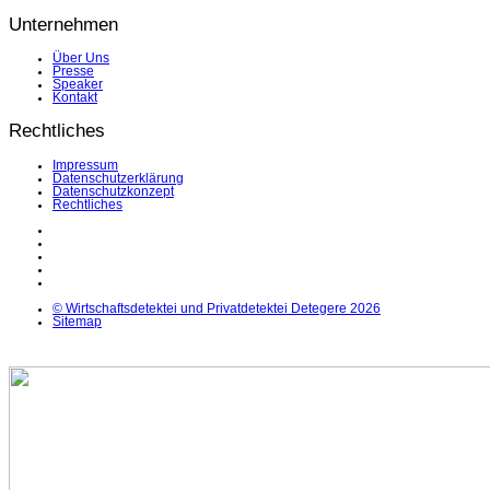
Unternehmen
Über Uns
Presse
Speaker
Kontakt
Rechtliches
Impressum
Datenschutzerklärung
Datenschutzkonzept
Rechtliches
LinkedIn
Facebook
Instagram
YouTube
X
© Wirtschaftsdetektei und Privatdetektei Detegere 2026
Sitemap