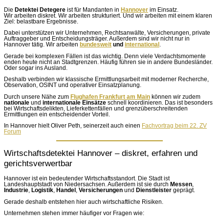
Die
Detektei Detegere
ist für Mandanten in
Hannover
im Einsatz.
Wir arbeiten diskret. Wir arbeiten strukturiert. Und wir arbeiten mit einem klaren
Ziel: belastbare Ergebnisse.
Dabei unterstützen wir Unternehmen, Rechtsanwälte, Versicherungen, private
Auftraggeber und Entscheidungsträger. Außerdem sind wir nicht nur in
Hannover tätig. Wir arbeiten
bundesweit
und
international
.
Gerade bei komplexen Fällen ist das wichtig. Denn viele Verdachtsmomente
enden heute nicht an Stadtgrenzen. Häufig führen sie in andere Bundesländer.
Oder sogar ins Ausland.
Deshalb verbinden wir klassische Ermittlungsarbeit mit moderner Recherche,
Observation, OSINT und operativer Einsatzplanung.
Durch unsere Nähe zum
Flughafen Frankfurt am Main
können wir zudem
nationale
und
internationale
Einsätze
schnell koordinieren. Das ist besonders
bei Wirtschaftsdelikten, Lieferkettenfällen und grenzüberschreitenden
Ermittlungen ein entscheidender Vorteil.
In Hannover hielt Oliver Peth, seinerzeit auch einen
Fachvortrag beim 22. ZV
Forum
Wirtschaftsdetektei Hannover – diskret, erfahren und
gerichtsverwertbar
Hannover ist ein bedeutender Wirtschaftsstandort. Die Stadt ist
Landeshauptstadt von Niedersachsen. Außerdem ist sie durch
Messen
,
Industrie
,
Logistik
,
Handel
,
Versicherungen
und
Dienstleister
geprägt.
Gerade deshalb entstehen hier auch wirtschaftliche Risiken.
Unternehmen stehen immer häufiger vor Fragen wie: