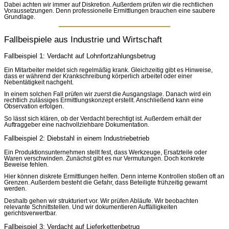
Dabei achten wir immer auf Diskretion. Außerdem prüfen wir die rechtlichen
Voraussetzungen. Denn professionelle Ermittlungen brauchen eine saubere
Grundlage.
Fallbeispiele aus Industrie und Wirtschaft
Fallbeispiel 1: Verdacht auf Lohnfortzahlungsbetrug
Ein Mitarbeiter meldet sich regelmäßig krank. Gleichzeitig gibt es Hinweise,
dass er während der Krankschreibung körperlich arbeitet oder einer
Nebentätigkeit nachgeht.
In einem solchen Fall prüfen wir zuerst die Ausgangslage. Danach wird ein
rechtlich zulässiges Ermittlungskonzept erstellt. Anschließend kann eine
Observation erfolgen.
So lässt sich klären, ob der Verdacht berechtigt ist. Außerdem erhält der
Auftraggeber eine nachvollziehbare Dokumentation.
Fallbeispiel 2: Diebstahl in einem Industriebetrieb
Ein Produktionsunternehmen stellt fest, dass Werkzeuge, Ersatzteile oder
Waren verschwinden. Zunächst gibt es nur Vermutungen. Doch konkrete
Beweise fehlen.
Hier können diskrete Ermittlungen helfen. Denn interne Kontrollen stoßen oft an
Grenzen. Außerdem besteht die Gefahr, dass Beteiligte frühzeitig gewarnt
werden.
Deshalb gehen wir strukturiert vor. Wir prüfen Abläufe. Wir beobachten
relevante Schnittstellen. Und wir dokumentieren Auffälligkeiten
gerichtsverwertbar.
Fallbeispiel 3: Verdacht auf Lieferkettenbetrug