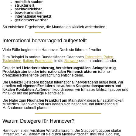
rechtlich sauber
strukturiert
nachvollziehbar
beweisorientiert
international vernetzt
gerichtsverwertbar
So entstehen Ergebnisse, die Mandanten wirklich weiterhelfen.
International hervorragend aufgestellt
Viele Fälle beginnen in Hannover. Doch sie führen oft weiter.
Zum Beispiel in andere Bundesländer. Oder nach
Österreich
,
Polen
,
Tschechien
,
Italien
,
Frankreich
, in die
Schweiz
oder in andere Länder.
Gerade bei
Lieferkettenbetrug
,
Versicherungsfällen
,
Anlagebetrug
,
Produktpiraterie
oder
internationalen Firmenstrukturen
ist eine
grenzüberschreitende Betrachtung entscheidend.
Die Detektei Detegere ist dafür international hervorragend aufgestellt. Wir
arbeiten mit
eigenen Ermittlern
,
bewährten Kooperationspartnern
und
lokalen Kontakten
. Außerdem koordinieren wir Einsätze taktisch sauber und
mit Blick auf die jeweilige Rechtslage.
Die Nähe zum
Flughafen Frankfurt am Main
stärkt diese Einsatzfähigkeit
zusätzlich. Denn von dort aus lassen sich nationale und internationale
Maßnahmen schnell planen.
Warum Detegere für Hannover?
Hannover ist ein wichtiger Wirtschaftsraum. Die Stadt verfügt über starke
Infrastruktur. Außerdem ist sie durch Messewirtschaft, Industrie, Logistik,