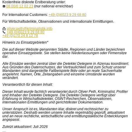
Kostenfreie diskrete Erstberatung unter:
☎️
08 00/0 12 02 23
(nur national erreichbar)
For International Customers:
+49 (0)6023 9 29 68 80
Für Wirtschaftsdelikte, Observationen und internationale Ermittlungen.
📩
oliver.peth@kriminalistik.info
📞
+49 (0)6023 9 29 68 80
+49 (0)170 24 8 12 78
Hinweis zu Einsatzgebieten*
Die auf dieser Website genannten Städte, Regionen und Länder bezeichnen
operative Einsatzgebiete. Sie stellen keine Niederlassungen oder Firmensitze
dar.
Alle Einsätze werden zentral über die Detektei Detegere in Alzenau koordiniert.
Aus Gründen des Datenschutzes, der Vertraulichkeit und zum Schutz unserer
Mandanten sind dargestellte Fallbeispiele fiktiv oder an reale Sachverhalte
angelehnt. Namen, Orte, Zeitangaben und einzelne Umstände wurden
verändert.
Verantwortlich für diesen Inhalt:
Dieser Inhalt wurde fachlich verantwortet durch Oliver Peth, Kriminalist, Profiler
und Inhaber der Detektei Detegere. Die Detektei Detegere verfügt über
Erfahrung in Wirtschaftsdetektei, OSINT-Recherchen, Observationen,
internationalen Ermittlungen und gerichtsfester Dokumentation.
Unser Anspruch ist es, Mandanten klar, diskret und rechtssicher zu
unterstützen. Deshalb werden unsere Inhalte regelmäßig geprüft, aktualisiert
und an neue rechtliche, wirtschaftliche und ermittlungstaktische Entwicklungen
angepasst.
Zuletzt aktualisiert: Juli 2026