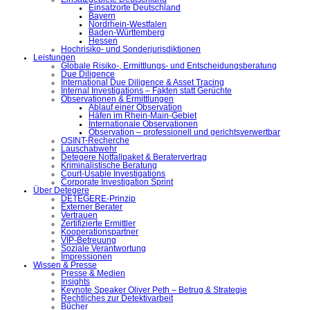
Einsatzorte Deutschland
Bayern
Nordrhein-Westfalen
Baden-Württemberg
Hessen
Hochrisiko- und Sonderjurisdiktionen
Leistungen
Globale Risiko-, Ermittlungs- und Entscheidungsberatung
Due Diligence
International Due Diligence & Asset Tracing
Internal Investigations – Fakten statt Gerüchte
Observationen & Ermittlungen
Ablauf einer Observation
Häfen im Rhein-Main-Gebiet
Internationale Observationen
Observation – professionell und gerichtsverwertbar
OSINT-Recherche
Lauschabwehr
Detegere Notfallpaket & Beratervertrag
Kriminalistische Beratung
Court-Usable Investigations
Corporate Investigation Sprint
Über Detegere
DETEGERE-Prinzip
Externer Berater
Vertrauen
Zertifizierte Ermittler
Kooperationspartner
VIP-Betreuung
Soziale Verantwortung
Impressionen
Wissen & Presse
Presse & Medien
Insights
Keynote Speaker Oliver Peth – Betrug & Strategie
Rechtliches zur Detektivarbeit
Bücher