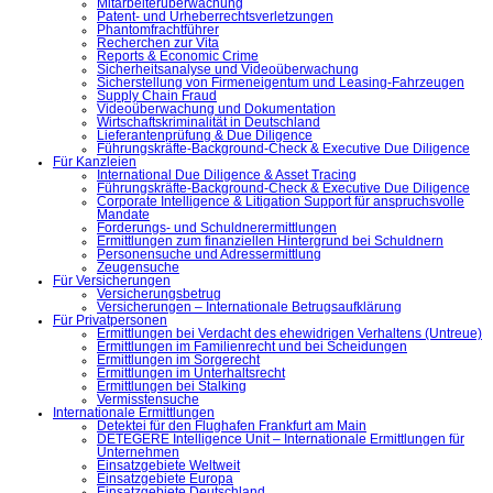
Mitarbeiterüberwachung
Patent- und Urheberrechtsverletzungen
Phantomfrachtführer
Recherchen zur Vita
Reports & Economic Crime
Sicherheitsanalyse und Videoüberwachung
Sicherstellung von Firmeneigentum und Leasing-Fahrzeugen
Supply Chain Fraud
Videoüberwachung und Dokumentation
Wirtschaftskriminalität in Deutschland
Lieferantenprüfung & Due Diligence
Führungskräfte-Background-Check & Executive Due Diligence
Für Kanzleien
International Due Diligence & Asset Tracing
Führungskräfte-Background-Check & Executive Due Diligence
Corporate Intelligence & Litigation Support für anspruchsvolle
Mandate
Forderungs- und Schuldnerermittlungen
Ermittlungen zum finanziellen Hintergrund bei Schuldnern
Personensuche und Adressermittlung
Zeugensuche
Für Versicherungen
Versicherungsbetrug
Versicherungen – Internationale Betrugsaufklärung
Für Privatpersonen
Ermittlungen bei Verdacht des ehewidrigen Verhaltens (Untreue)
Ermittlungen im Familienrecht und bei Scheidungen
Ermittlungen im Sorgerecht
Ermittlungen im Unterhaltsrecht
Ermittlungen bei Stalking
Vermisstensuche
Internationale Ermittlungen
Detektei für den Flughafen Frankfurt am Main
DETEGERE Intelligence Unit – Internationale Ermittlungen für
Unternehmen
Einsatzgebiete Weltweit
Einsatzgebiete Europa
Einsatzgebiete Deutschland