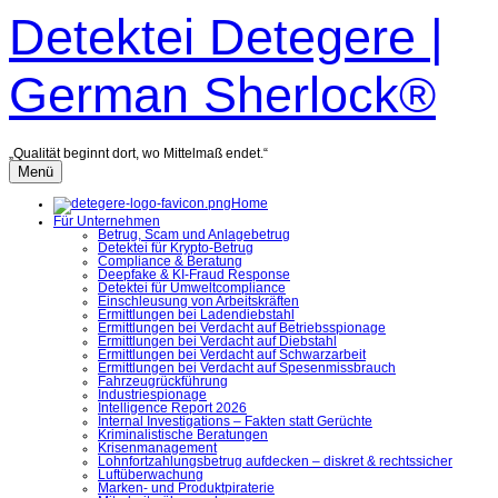
Zum
Detektei Detegere |
Inhalt
überspringen
German Sherlock®
„Qualität beginnt dort, wo Mittelmaß endet.“
Menü
Home
Für Unternehmen
Betrug, Scam und Anlagebetrug
Detektei für Krypto-Betrug
Compliance & Beratung
Deepfake & KI-Fraud Response
Detektei für Umweltcompliance
Einschleusung von Arbeitskräften
Ermittlungen bei Ladendiebstahl
Ermittlungen bei Verdacht auf Betriebsspionage
Ermittlungen bei Verdacht auf Diebstahl
Ermittlungen bei Verdacht auf Schwarzarbeit
Ermittlungen bei Verdacht auf Spesenmissbrauch
Fahrzeugrückführung
Industriespionage
Intelligence Report 2026
Internal Investigations – Fakten statt Gerüchte
Kriminalistische Beratungen
Krisenmanagement
Lohnfortzahlungsbetrug aufdecken – diskret & rechtssicher
Luftüberwachung
Marken- und Produktpiraterie