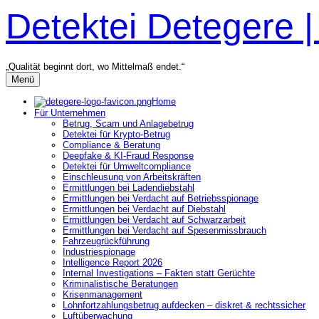
Zum
Detektei Detegere 
Inhalt
überspringen
„Qualität beginnt dort, wo Mittelmaß endet.“
Menü
Home
Für Unternehmen
Betrug, Scam und Anlagebetrug
Detektei für Krypto-Betrug
Compliance & Beratung
Deepfake & KI-Fraud Response
Detektei für Umweltcompliance
Einschleusung von Arbeitskräften
Ermittlungen bei Ladendiebstahl
Ermittlungen bei Verdacht auf Betriebsspionage
Ermittlungen bei Verdacht auf Diebstahl
Ermittlungen bei Verdacht auf Schwarzarbeit
Ermittlungen bei Verdacht auf Spesenmissbrauch
Fahrzeugrückführung
Industriespionage
Intelligence Report 2026
Internal Investigations – Fakten statt Gerüchte
Kriminalistische Beratungen
Krisenmanagement
Lohnfortzahlungsbetrug aufdecken – diskret & rechtssicher
Luftüberwachung