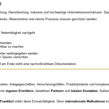
d
chung, Dienstleistung, Industrie und hochwertige Unternehmensstrukturen. D
tente, Warenströme und interne Prozesse müssen geschützt werden.
 Nebentätigkeit nachgeht.
chwinden.
ichtbar zu machen.
ber weitergegeben werden.
n Spuren vernichten.
d am Ende steht eine nachvollziehbare Dokumentation.
erketten, Anlagegeschäften, Versicherungsfällen, Produktpiraterie und komplex
n mit
eigenen Ermittlern
, bewährten
Partnern
und
lokalen Kontakten
. Außer
Frankfurt
stärkt diese Einsatzfähigkeit. Denn
internationale Maßnahmen
kö