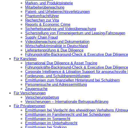
Marken- und Produktpiraterie
Mitarbeiterüberwachung
Patent- und Urheberrechtsverletzungen
Phantomfrachtführer
Recherchen zur Vita
Reports & Economic Crime
Sicherheitsanalyse und Videoüberwachung
Sicherstellung von Firmeneigentum und Leasing-Fahrzeugen
Supply Chain Fraud
Videoüberwachung und Dokumentation
Wirtschaftskriminalität in Deutschland
Lieferantenprüfung & Due Diligence
Führungskräfte-Background-Check & Executive Due Diligence
Für Kanzleien
International Due Diligence & Asset Tracing
Führungskräfte-Background-Check & Executive Due Diligence
Corporate Intelligence & Litigation Support für anspruchsvoll
Forderungs- und Schuldnerermittlungen
Ermittlungen zum finanziellen Hintergrund bei Schuldnern
Personensuche und Adressermittlung
Zeugensuche
Für Versicherungen
Versicherungsbetrug
Versicherungen – Internationale Betrugsaufklärung
Für Privatpersonen
Ermittlungen bei Verdacht des ehewidrigen Verhaltens (Untreu
Ermittlungen im Familienrecht und bei Scheidungen
Ermittlungen im Sorgerecht
Ermittlungen im Unterhaltsrecht
Ermittlungen bei Stalking