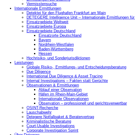
Vermisstensuche
Internationale Ermittlungen
Detektei für den Flughafen Frankfurt am Main
DETEGERE Intelligence Unit – Internationale Ermittlungen fü
Einsatzgebiete Weltweit
Einsatzgebiete Europa
Einsatzgebiete Deutschland
Einsatzorte Deutschland
Bayern
Nordrhein-Westfalen
Baden-Württemberg
Hessen
Hochrisiko- und Sonderjurisdiktionen
Leistungen
Globale Risiko-, Ermittlungs- und Entscheidungsberatung
Due Diligence
International Due Diligence & Asset Tracing
Internal Investigations – Fakten statt Gerüchte
Observationen & Ermittlungen
Ablauf einer Observation
Häfen im Rhein-Main-Gebiet
Internationale Observationen
Observation – professionell und gerichtsverwertbar
OSINT-Recherche
Lauschabwehr
Detegere Notfallpaket & Beratervertrag
Kriminalistische Beratung
Court-Usable Investigations
Corporate Investigation Sprint
Über Detegere