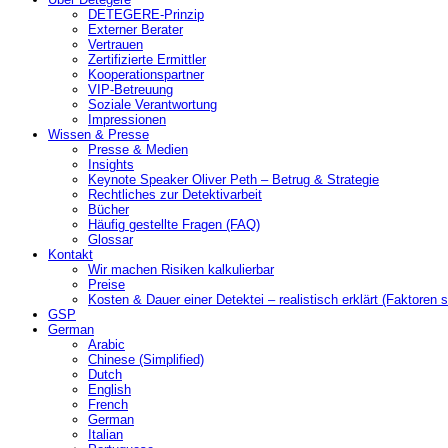
DETEGERE-Prinzip
Externer Berater
Vertrauen
Zertifizierte Ermittler
Kooperationspartner
VIP-Betreuung
Soziale Verantwortung
Impressionen
Wissen & Presse
Presse & Medien
Insights
Keynote Speaker Oliver Peth – Betrug & Strategie
Rechtliches zur Detektivarbeit
Bücher
Häufig gestellte Fragen (FAQ)
Glossar
Kontakt
Wir machen Risiken kalkulierbar
Preise
Kosten & Dauer einer Detektei – realistisch erklärt (Faktoren s
GSP
German
Arabic
Chinese (Simplified)
Dutch
English
French
German
Italian