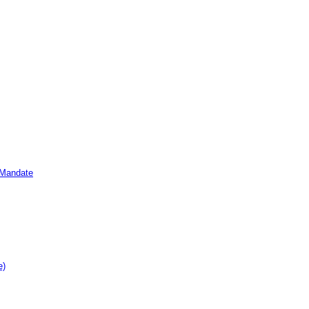
e Mandate
e)