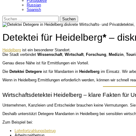
Portuguese
Russian
Spanish
Suchen
nach:
Detektei für Heidelberg
*
– disk
Heidelberg
ist ein besonderer Standort.
Die Stadt verbindet
Wissenschaft
,
Wirtschaft
,
Forschung
,
Medizin
,
Tour
Genau diese Nähe ist für Ermittlungen ein Vorteil.
Die
Detektei Detegere
ist für Mandanten in
Heidelberg
im Einsatz. Wir arbei
Wenn in Heidelberg Ermittlungen erforderlich werden, können wir schnell r
Wirtschaftsdetektei Heidelberg – klare Fakten für
Unternehmen, Kanzleien und Entscheider brauchen keine Vermutungen. Sie 
Deshalb unterstützt Detegere Mandanten in Heidelberg bei sensiblen wirtsc
Zum Beispiel bei:
Lohnfortzahlungsbetrug
Arbeitszeitbetrug