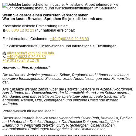
Wenn Sie gerade einen konkreten Verdacht haben:
Warten kostet Beweise. Sprechen Sie jetzt diskret mit uns:
Kostenfreie diskrete Erstberatung unter:
☎️
08 00/0 12 02 23
(nur national erreichbar)
For International Customers:
+49 (0)6023 9 29 68 80
Für Wirtschaftsdelikte, Observationen und internationale Ermittlungen.
📩
oliver.peth@kriminalistik.info
📞
+49 (0)6023 9 29 68 80
+49 (0)170 24 8 12 78
Hinweis zu Einsatzgebieten*
Die auf dieser Website genannten Städte, Regionen und Länder bezeichnen
operative Einsatzgebiete. Sie stellen keine Niederlassungen oder Firmensitze
dar.
Alle Einsätze werden zentral über die Detektei Detegere in Alzenau koordiniert.
Aus Gründen des Datenschutzes, der Vertraulichkeit und zum Schutz unserer
Mandanten sind dargestellte Fallbeispiele fiktiv oder an reale Sachverhalte
angelehnt. Namen, Orte, Zeitangaben und einzelne Umstände wurden
verändert.
Verantwortlich für diesen Inhalt:
Dieser Inhalt wurde fachlich verantwortet durch Oliver Peth, Kriminalist, Profiler
und Inhaber der Detektei Detegere. Die Detektei Detegere verfügt über
Erfahrung in Wirtschaftsdetektei, OSINT-Recherchen, Observationen,
internationalen Ermittlungen und gerichtsfester Dokumentation.