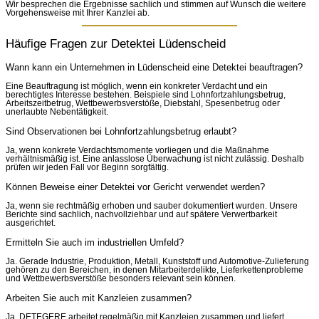
Wir besprechen die Ergebnisse sachlich und stimmen auf Wunsch die weitere
Vorgehensweise mit Ihrer Kanzlei ab.
Häufige Fragen zur Detektei Lüdenscheid
Wann kann ein Unternehmen in Lüdenscheid eine Detektei beauftragen?
Eine Beauftragung ist möglich, wenn ein konkreter Verdacht und ein
berechtigtes Interesse bestehen. Beispiele sind Lohnfortzahlungsbetrug,
Arbeitszeitbetrug, Wettbewerbsverstöße, Diebstahl, Spesenbetrug oder
unerlaubte Nebentätigkeit.
Sind Observationen bei Lohnfortzahlungsbetrug erlaubt?
Ja, wenn konkrete Verdachtsmomente vorliegen und die Maßnahme
verhältnismäßig ist. Eine anlasslose Überwachung ist nicht zulässig. Deshalb
prüfen wir jeden Fall vor Beginn sorgfältig.
Können Beweise einer Detektei vor Gericht verwendet werden?
Ja, wenn sie rechtmäßig erhoben und sauber dokumentiert wurden. Unsere
Berichte sind sachlich, nachvollziehbar und auf spätere Verwertbarkeit
ausgerichtet.
Ermitteln Sie auch im industriellen Umfeld?
Ja. Gerade Industrie, Produktion, Metall, Kunststoff und Automotive-Zulieferung
gehören zu den Bereichen, in denen Mitarbeiterdelikte, Lieferkettenprobleme
und Wettbewerbsverstöße besonders relevant sein können.
Arbeiten Sie auch mit Kanzleien zusammen?
Ja. DETEGERE arbeitet regelmäßig mit Kanzleien zusammen und liefert