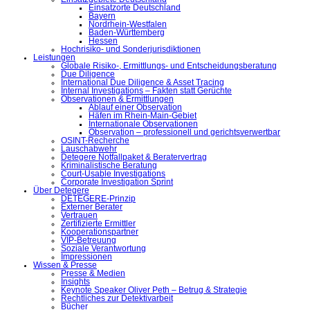
Einsatzorte Deutschland
Bayern
Nordrhein-Westfalen
Baden-Württemberg
Hessen
Hochrisiko- und Sonderjurisdiktionen
Leistungen
Globale Risiko-, Ermittlungs- und Entscheidungsberatung
Due Diligence
International Due Diligence & Asset Tracing
Internal Investigations – Fakten statt Gerüchte
Observationen & Ermittlungen
Ablauf einer Observation
Häfen im Rhein-Main-Gebiet
Internationale Observationen
Observation – professionell und gerichtsverwertbar
OSINT-Recherche
Lauschabwehr
Detegere Notfallpaket & Beratervertrag
Kriminalistische Beratung
Court-Usable Investigations
Corporate Investigation Sprint
Über Detegere
DETEGERE-Prinzip
Externer Berater
Vertrauen
Zertifizierte Ermittler
Kooperationspartner
VIP-Betreuung
Soziale Verantwortung
Impressionen
Wissen & Presse
Presse & Medien
Insights
Keynote Speaker Oliver Peth – Betrug & Strategie
Rechtliches zur Detektivarbeit
Bücher