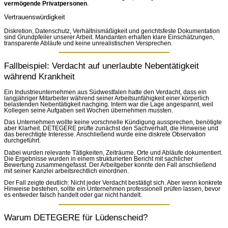
vermögende Privatpersonen
.
Vertrauenswürdigkeit
Diskretion, Datenschutz, Verhältnismäßigkeit und gerichtsfeste Dokumentation
sind Grundpfeiler unserer Arbeit. Mandanten erhalten klare Einschätzungen,
transparente Abläufe und keine unrealistischen Versprechen.
Fallbeispiel: Verdacht auf unerlaubte Nebentätigkeit
während Krankheit
Ein Industrieunternehmen aus Südwestfalen hatte den Verdacht, dass ein
langjähriger Mitarbeiter während seiner Arbeitsunfähigkeit einer körperlich
belastenden Nebentätigkeit nachging. Intern war die Lage angespannt, weil
Kollegen seine Aufgaben seit Wochen übernehmen mussten.
Das Unternehmen wollte keine vorschnelle Kündigung aussprechen, benötigte
aber Klarheit. DETEGERE prüfte zunächst den Sachverhalt, die Hinweise und
das berechtigte Interesse. Anschließend wurde eine diskrete Observation
durchgeführt.
Dabei wurden relevante Tätigkeiten, Zeiträume, Orte und Abläufe dokumentiert.
Die Ergebnisse wurden in einem strukturierten Bericht mit sachlicher
Bewertung zusammengefasst. Der Arbeitgeber konnte den Fall anschließend
mit seiner Kanzlei arbeitsrechtlich einordnen.
Der Fall zeigte deutlich: Nicht jeder Verdacht bestätigt sich. Aber wenn konkrete
Hinweise bestehen, sollte ein Unternehmen professionell prüfen lassen, bevor
es entweder falsch handelt oder gar nicht handelt.
Warum DETEGERE für Lüdenscheid?