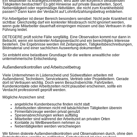
Ein Mitarbeiter ist krankgeschrieben, wird aber bei körperlich belastenden
Tätigkeiten beobachtet? Es gibt Hinweise auf private Bauarbeiten, Sport,
Nebentätigkeit oder regelmäßige Aktivitäten, die nicht zum Krankheitsbild
passen? Dann kann der Verdacht auf Lohnfortzahlungsbetrug entstehen.
Für Arbeitgeber ist dieser Bereich besonders sensibel. Nicht jede Krankheit ist
sichtbar. Gleichzeitig darf ein konkreter Missbrauch nicht ignoriert werden,
wenn gute Mitarbeiter dauerhaft einspringen müssen und das Vertrauen in die
Führung leidet.
DETEGERE prüft solche Fälle sorgfältig. Eine Observation kommt nur dann in
Betracht, wenn ein konkreter Anfangsverdacht und ein berechtigtes Interesse
bestehen. Die Ergebnisse werden mit Zeitangaben, Tätigkeitsbeschreibungen,
Bildmaterial und einer sachlichen Auswertung dokumentiert.
So entsteht eine belastbare Grundlage für die weitere anwaltliche oder
unternehmerische Entscheidung.
Außendienstkontrollen und Arbeitszeitbetrug
Viele Unternehmen in Lüdenscheid und Südwestfalen arbeiten mit
Außendienst, Technikern, Serviceteams, Vertrieb oder Projektleitern. Gerade
dort ist Vertrauen wichtig. Doch wenn Besuchsberichte, Fahrtzeiten,
Kundenkontakte oder Arbeitszeiten nicht plausibel erscheinen, sollte ein
Verdacht professionell geprüft werden.
Mögliche Anzeichen sind:
angebliche Kundenbesuche finden nicht statt
Arbeitszeiten stimmen nicht mit tatsächlichen Tätigkeiten überein
Firmenfahrzeuge werden privat genutzt
Spesenabrechnungen wirken auffällig
Mitarbeiter sind während der Arbeitszeit an privaten Orten
Kontakte zu Wettbewerbern nehmen zu
Nebentätigkeiten werden verschwiegen
Wir führen diskrete Außendienstkontrollen und Observationen durch, ohne den