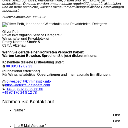
Unser Anspruch ist es, Mandanten klar, diskret und rechtssicher zu
unterstützen. Deshalb werden unsere Inhalte regelmäßig geprüft, aktualisiert
und an neue rechtliche, wirtschaftliche und ermittlungstaktische Entwicklungen
angepasst.
Zuletzt aktualisiert: Juli 2026
Oliver Peth
Privat Investigation Service Detegere /
Wirtschafts- und Privatdetektei
Emmy-Noether-Straße 5
63755 Alzenau
Wenn Sie gerade einen konkreten Verdacht haben:
Warten kostet Beweise. Sprechen Sie jetzt diskret mit uns:
Kostenfreie diskrete Erstberatung unter:
☎️
08 00/0 12 02 23
(nur national erreichbar)
Für Wirtschaftsdelikte, Observationen und internationale Ermittlungen.
📩
oliver.peth@kriminalistik.info
🌐
https://detektei-detegere.com
📞
+49 (0)6023 9 29 68 80
+49 (0)170 24 8 12 78
Nehmen Sie Kontakt auf
Name
*
First
Last
Ihre E-Mail Adresse
*