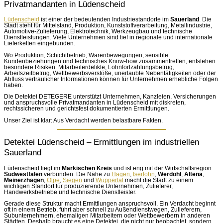
Privatmandanten in Lüdenscheid
Lüdenscheid
ist einer der bedeutenden Industriestandorte im
Sauerland
. Die
Stadt steht für Mittelstand, Produktion, Kunststoffverarbeitung, Metallindustrie,
Automotive-Zulieferung, Elektrotechnik, Werkzeugbau und technische
Dienstleistungen. Viele Unternehmen sind tief in regionale und internationale
Lieferketten eingebunden.
Wo Produktion, Schichtbetrieb, Warenbewegungen, sensible
Kundenbeziehungen und technisches Know-how zusammentreffen, entstehen
besondere Risiken. Mitarbeiterdelikte, Lohnfortzahlungsbetrug,
Arbeitszeitbetrug, Wettbewerbsverstöße, unerlaubte Nebentätigkeiten oder der
Abfluss vertraulicher Informationen können für Unternehmen erhebliche Folgen
haben.
Die Detektei DETEGERE unterstützt Unternehmen, Kanzleien, Versicherungen
und anspruchsvolle Privatmandanten in Lüdenscheid mit diskreten,
rechtssicheren und gerichtsfest dokumentierten Ermittlungen.
Unser Ziel ist klar: Aus Verdacht werden belastbare Fakten.
Detektei Lüdenscheid – Ermittlungen im industriellen
Sauerland
Lüdenscheid liegt im
Märkischen Kreis
und ist eng mit der Wirtschaftsregion
Südwestfalen
verbunden. Die Nähe zu
Hagen
,
Iserlohn
,
Werdohl
,
Altena
,
Meinerzhagen
,
Olpe
,
Siegen
und
Wuppertal
macht die Stadt zu einem
wichtigen Standort für produzierende Unternehmen, Zulieferer,
Handwerksbetriebe und technische Dienstleister.
Gerade diese Struktur macht Ermittlungen anspruchsvoll. Ein Verdacht beginnt
oft in einem Betrieb, führt aber schnell zu Außendienstwegen, Zulieferern,
Subunternehmern, ehemaligen Mitarbeitern oder Wettbewerbern in anderen
Städten. Deshalb braucht es eine Detektei, die nicht nur beobachtet, sondern