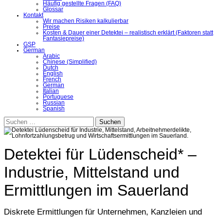
Häufig gestellte Fragen (FAQ)
Glossar
Kontakt
Wir machen Risiken kalkulierbar
Preise
Kosten & Dauer einer Detektei – realistisch erklärt (Faktoren statt
Fantasiepreise)
GSP
German
Arabic
Chinese (Simplified)
Dutch
English
French
German
Italian
Portuguese
Russian
Spanish
Suchen
nach:
Detektei für Lüdenscheid* –
Industrie, Mittelstand und
Ermittlungen im Sauerland
Diskrete Ermittlungen für Unternehmen, Kanzleien und