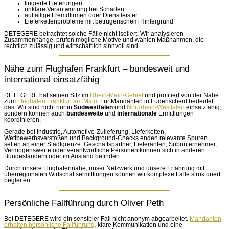
fingierte Lieferungen
unklare Verantwortung bei Schäden
auffällige Fremdfirmen oder Dienstleister
Lieferkettenprobleme mit betrügerischem Hintergrund
DETEGERE betrachtet solche Fälle nicht isoliert. Wir analysieren
Zusammenhänge, prüfen mögliche Motive und wählen Maßnahmen, die
rechtlich zulässig und wirtschaftlich sinnvoll sind.
Nähe zum Flughafen Frankfurt – bundesweit und
international einsatzfähig
DETEGERE hat seinen Sitz im
Rhein-Main-Gebiet
und profitiert von der Nähe
zum
Flughafen Frankfurt am Main
. Für Mandanten in Lüdenscheid bedeutet
das: Wir sind nicht nur in
Südwestfalen
und
Nordrhein-Westfalen
einsatzfähig,
sondern können auch
bundesweite
und
internationale
Ermittlungen
koordinieren.
Gerade bei Industrie, Automotive-Zulieferung, Lieferketten,
Wettbewerbsverstößen und Background-Checks enden relevante Spuren
selten an einer Stadtgrenze. Geschäftspartner, Lieferanten, Subunternehmer,
Vermögenswerte oder verantwortliche Personen können sich in anderen
Bundesländern oder im Ausland befinden.
Durch unsere Flughafennähe, unser Netzwerk und unsere Erfahrung mit
überregionalen Wirtschaftsermittlungen können wir komplexe Fälle strukturiert
begleiten.
Persönliche Fallführung durch Oliver Peth
Bei DETEGERE wird ein sensibler Fall nicht anonym abgearbeitet.
Mandanten
erhalten persönliche Fallführung,
klare Kommunikation und eine