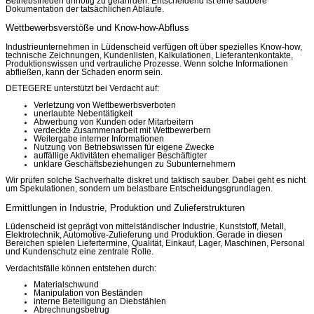
Betriebsfrieden unnötig zu gefährden. Entscheidend ist eine saubere
Dokumentation der tatsächlichen Abläufe.
Wettbewerbsverstöße und Know-how-Abfluss
Industrieunternehmen in Lüdenscheid verfügen oft über spezielles Know-how,
technische Zeichnungen, Kundenlisten, Kalkulationen, Lieferantenkontakte,
Produktionswissen und vertrauliche Prozesse. Wenn solche Informationen
abfließen, kann der Schaden enorm sein.
DETEGERE unterstützt bei Verdacht auf:
Verletzung von Wettbewerbsverboten
unerlaubte Nebentätigkeit
Abwerbung von Kunden oder Mitarbeitern
verdeckte Zusammenarbeit mit Wettbewerbern
Weitergabe interner Informationen
Nutzung von Betriebswissen für eigene Zwecke
auffällige Aktivitäten ehemaliger Beschäftigter
unklare Geschäftsbeziehungen zu Subunternehmern
Wir prüfen solche Sachverhalte diskret und taktisch sauber. Dabei geht es nicht
um Spekulationen, sondern um belastbare Entscheidungsgrundlagen.
Ermittlungen in Industrie, Produktion und Zulieferstrukturen
Lüdenscheid ist geprägt von mittelständischer Industrie, Kunststoff, Metall,
Elektrotechnik, Automotive-Zulieferung und Produktion. Gerade in diesen
Bereichen spielen Liefertermine, Qualität, Einkauf, Lager, Maschinen, Personal
und Kundenschutz eine zentrale Rolle.
Verdachtsfälle können entstehen durch:
Materialschwund
Manipulation von Beständen
interne Beteiligung an Diebstählen
Abrechnungsbetrug