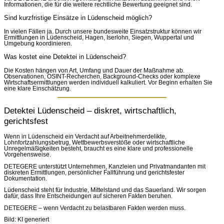
Informationen, die für die weitere rechtliche Bewertung geeignet sind.
Sind kurzfristige Einsätze in Lüdenscheid möglich?
In vielen Fällen ja. Durch unsere bundesweite Einsatzstruktur können wir
Ermittlungen in Lüdenscheid, Hagen, Iserlohn, Siegen, Wuppertal und
Umgebung koordinieren.
Was kostet eine Detektei in Lüdenscheid?
Die Kosten hängen von Art, Umfang und Dauer der Maßnahme ab.
Observationen, OSINT-Recherchen, Background-Checks oder komplexe
Wirtschaftsermittlungen werden individuell kalkuliert. Vor Beginn erhalten Sie
eine klare Einschätzung.
Detektei Lüdenscheid – diskret, wirtschaftlich,
gerichtsfest
Wenn in Lüdenscheid ein Verdacht auf Arbeitnehmerdelikte,
Lohnfortzahlungsbetrug, Wettbewerbsverstöße oder wirtschaftliche
Unregelmäßigkeiten besteht, braucht es eine klare und professionelle
Vorgehensweise.
DETEGERE unterstützt Unternehmen, Kanzleien und Privatmandanten mit
diskreten Ermittlungen, persönlicher Fallführung und gerichtsfester
Dokumentation.
Lüdenscheid steht für Industrie, Mittelstand und das Sauerland. Wir sorgen
dafür, dass Ihre Entscheidungen auf sicheren Fakten beruhen.
DETEGERE – wenn Verdacht zu belastbaren Fakten werden muss.
Bild: KI generiert