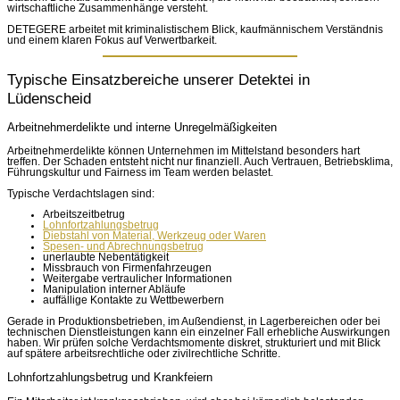
wirtschaftliche Zusammenhänge versteht.
DETEGERE arbeitet mit kriminalistischem Blick, kaufmännischem Verständnis
und einem klaren Fokus auf Verwertbarkeit.
Typische Einsatzbereiche unserer Detektei in
Lüdenscheid
Arbeitnehmerdelikte und interne Unregelmäßigkeiten
Arbeitnehmerdelikte können Unternehmen im Mittelstand besonders hart
treffen. Der Schaden entsteht nicht nur finanziell. Auch Vertrauen, Betriebsklima,
Führungskultur und Fairness im Team werden belastet.
Typische Verdachtslagen sind:
Arbeitszeitbetrug
Lohnfortzahlungsbetrug
Diebstahl von Material, Werkzeug oder Waren
Spesen- und Abrechnungsbetrug
unerlaubte Nebentätigkeit
Missbrauch von Firmenfahrzeugen
Weitergabe vertraulicher Informationen
Manipulation interner Abläufe
auffällige Kontakte zu Wettbewerbern
Gerade in Produktionsbetrieben, im Außendienst, in Lagerbereichen oder bei
technischen Dienstleistungen kann ein einzelner Fall erhebliche Auswirkungen
haben. Wir prüfen solche Verdachtsmomente diskret, strukturiert und mit Blick
auf spätere arbeitsrechtliche oder zivilrechtliche Schritte.
Lohnfortzahlungsbetrug und Krankfeiern