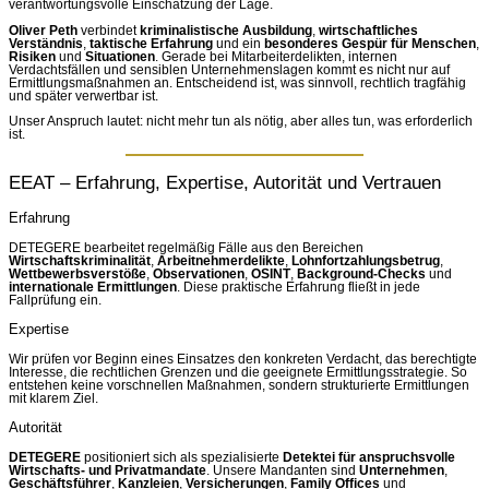
verantwortungsvolle Einschätzung der Lage.
Oliver Peth
verbindet
kriminalistische Ausbildung
,
wirtschaftliches
Verständnis
,
taktische Erfahrung
und ein
besonderes Gespür für Menschen
,
Risiken
und
Situationen
. Gerade bei Mitarbeiterdelikten, internen
Verdachtsfällen und sensiblen Unternehmenslagen kommt es nicht nur auf
Ermittlungsmaßnahmen an. Entscheidend ist, was sinnvoll, rechtlich tragfähig
und später verwertbar ist.
Unser Anspruch lautet: nicht mehr tun als nötig, aber alles tun, was erforderlich
ist.
EEAT – Erfahrung, Expertise, Autorität und Vertrauen
Erfahrung
DETEGERE bearbeitet regelmäßig Fälle aus den Bereichen
Wirtschaftskriminalität
,
Arbeitnehmerdelikte
,
Lohnfortzahlungsbetrug
,
Wettbewerbsverstöße
,
Observationen
,
OSINT
,
Background-Checks
und
internationale Ermittlungen
. Diese praktische Erfahrung fließt in jede
Fallprüfung ein.
Expertise
Wir prüfen vor Beginn eines Einsatzes den konkreten Verdacht, das berechtigte
Interesse, die rechtlichen Grenzen und die geeignete Ermittlungsstrategie. So
entstehen keine vorschnellen Maßnahmen, sondern strukturierte Ermittlungen
mit klarem Ziel.
Autorität
DETEGERE
positioniert sich als spezialisierte
Detektei für anspruchsvolle
Wirtschafts- und Privatmandate
. Unsere Mandanten sind
Unternehmen
,
Geschäftsführer
,
Kanzleien
,
Versicherungen
,
Family Offices
und