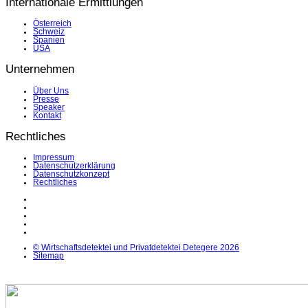
Internationale Ermittlungen
Österreich
Schweiz
Spanien
USA
Unternehmen
Über Uns
Presse
Speaker
Kontakt
Rechtliches
Impressum
Datenschutzerklärung
Datenschutzkonzept
Rechtliches
LinkedIn
Facebook
Instagram
YouTube
X
© Wirtschaftsdetektei und Privatdetektei Detegere 2026
Sitemap