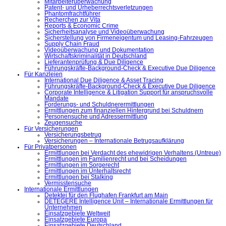
Mitarbeiterüberwachung
Patent- und Urheberrechtsverletzungen
Phantomfrachtführer
Recherchen zur Vita
Reports & Economic Crime
Sicherheitsanalyse und Videoüberwachung
Sicherstellung von Firmeneigentum und Leasing-Fahrzeugen
Supply Chain Fraud
Videoüberwachung und Dokumentation
Wirtschaftskriminalität in Deutschland
Lieferantenprüfung & Due Diligence
Führungskräfte-Background-Check & Executive Due Diligence
Für Kanzleien
International Due Diligence & Asset Tracing
Führungskräfte-Background-Check & Executive Due Diligence
Corporate Intelligence & Litigation Support für anspruchsvolle
Mandate
Forderungs- und Schuldnerermittlungen
Ermittlungen zum finanziellen Hintergrund bei Schuldnern
Personensuche und Adressermittlung
Zeugensuche
Für Versicherungen
Versicherungsbetrug
Versicherungen – Internationale Betrugsaufklärung
Für Privatpersonen
Ermittlungen bei Verdacht des ehewidrigen Verhaltens (Untreue)
Ermittlungen im Familienrecht und bei Scheidungen
Ermittlungen im Sorgerecht
Ermittlungen im Unterhaltsrecht
Ermittlungen bei Stalking
Vermisstensuche
Internationale Ermittlungen
Detektei für den Flughafen Frankfurt am Main
DETEGERE Intelligence Unit – Internationale Ermittlungen für
Unternehmen
Einsatzgebiete Weltweit
Einsatzgebiete Europa
Einsatzgebiete Deutschland