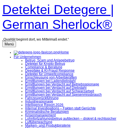
Zum
Detektei Detegere |
Inhalt
überspringen
German Sherlock®
„Qualität beginnt dort, wo Mittelmaß endet.“
Menü
Home
Für Unternehmen
Betrug, Scam und Anlagebetrug
Detektei für Krypto-Betrug
Compliance & Beratung
Deepfake & KI-Fraud Response
Detektei für Umweltcompliance
Einschleusung von Arbeitskräften
Ermittlungen bei Ladendiebstahl
Ermittlungen bei Verdacht auf Betriebsspionage
Ermittlungen bei Verdacht auf Diebstahl
Ermittlungen bei Verdacht auf Schwarzarbeit
Ermittlungen bei Verdacht auf Spesenmissbrauch
Fahrzeugrückführung
Industriespionage
Intelligence Report 2026
Internal Investigations – Fakten statt Gerüchte
Kriminalistische Beratungen
Krisenmanagement
Lohnfortzahlungsbetrug aufdecken – diskret & rechtssicher
Luftüberwachung
Marken- und Produktpiraterie