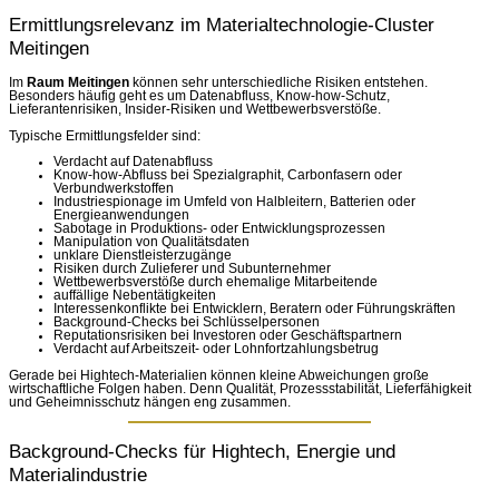
Ermittlungsrelevanz im Materialtechnologie-Cluster
Meitingen
Im
Raum Meitingen
können sehr unterschiedliche Risiken entstehen.
Besonders häufig geht es um Datenabfluss, Know-how-Schutz,
Lieferantenrisiken, Insider-Risiken und Wettbewerbsverstöße.
Typische Ermittlungsfelder sind:
Verdacht auf Datenabfluss
Know-how-Abfluss bei Spezialgraphit, Carbonfasern oder
Verbundwerkstoffen
Industriespionage im Umfeld von Halbleitern, Batterien oder
Energieanwendungen
Sabotage in Produktions- oder Entwicklungsprozessen
Manipulation von Qualitätsdaten
unklare Dienstleisterzugänge
Risiken durch Zulieferer und Subunternehmer
Wettbewerbsverstöße durch ehemalige Mitarbeitende
auffällige Nebentätigkeiten
Interessenkonflikte bei Entwicklern, Beratern oder Führungskräften
Background-Checks bei Schlüsselpersonen
Reputationsrisiken bei Investoren oder Geschäftspartnern
Verdacht auf Arbeitszeit- oder Lohnfortzahlungsbetrug
Gerade bei Hightech-Materialien können kleine Abweichungen große
wirtschaftliche Folgen haben. Denn Qualität, Prozessstabilität, Lieferfähigkeit
und Geheimnisschutz hängen eng zusammen.
Background-Checks für Hightech, Energie und
Materialindustrie