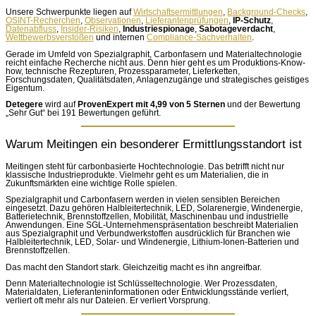
Unsere Schwerpunkte liegen auf
Wirtschaftsermittlungen
,
Background-Checks
,
OSINT-Recherchen
,
Observationen
,
Lieferantenprüfungen
,
IP-Schutz
,
Datenabfluss
,
Insider-Risiken
,
Industriespionage
,
Sabotageverdacht
,
Wettbewerbsverstößen
und internen
Compliance-Sachverhalten
.
Gerade im Umfeld von Spezialgraphit, Carbonfasern und Materialtechnologie
reicht einfache Recherche nicht aus. Denn hier geht es um Produktions-Know-
how, technische Rezepturen, Prozessparameter, Lieferketten,
Forschungsdaten, Qualitätsdaten, Anlagenzugänge und strategisches geistiges
Eigentum.
Detegere
wird auf
ProvenExpert mit 4,99 von 5 Sternen
und der Bewertung
„Sehr Gut“ bei 191 Bewertungen geführt.
Warum Meitingen ein besonderer Ermittlungsstandort ist
Meitingen steht für carbonbasierte Hochtechnologie. Das betrifft nicht nur
klassische Industrieprodukte. Vielmehr geht es um Materialien, die in
Zukunftsmärkten eine wichtige Rolle spielen.
Spezialgraphit und Carbonfasern werden in vielen sensiblen Bereichen
eingesetzt. Dazu gehören Halbleitertechnik, LED, Solarenergie, Windenergie,
Batterietechnik, Brennstoffzellen, Mobilität, Maschinenbau und industrielle
Anwendungen. Eine SGL-Unternehmenspräsentation beschreibt Materialien
aus Spezialgraphit und Verbundwerkstoffen ausdrücklich für Branchen wie
Halbleitertechnik, LED, Solar- und Windenergie, Lithium-Ionen-Batterien und
Brennstoffzellen.
Das macht den Standort stark. Gleichzeitig macht es ihn angreifbar.
Denn Materialtechnologie ist Schlüsseltechnologie. Wer Prozessdaten,
Materialdaten, Lieferanteninformationen oder Entwicklungsstände verliert,
verliert oft mehr als nur Dateien. Er verliert Vorsprung.