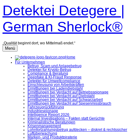
Zum
Detektei Detegere |
Inhalt
überspringen
German Sherlock®
„Qualität beginnt dort, wo Mittelmaß endet.“
Menü
Home
Für Unternehmen
Betrug, Scam und Anlagebetrug
Detektei für Krypto-Betrug
Compliance & Beratung
Deepfake & KI-Fraud Response
Detektei für Umweltcompliance
Einschleusung von Arbeitskräften
Ermittlungen bei Ladendiebstahl
Ermittlungen bei Verdacht auf Betriebsspionage
Ermittlungen bei Verdacht auf Diebstahl
Ermittlungen bei Verdacht auf Schwarzarbeit
Ermittlungen bei Verdacht auf Spesenmissbrauch
Fahrzeugrückführung
Industriespionage
Intelligence Report 2026
Internal Investigations – Fakten statt Gerüchte
Kriminalistische Beratungen
Krisenmanagement
Lohnfortzahlungsbetrug aufdecken – diskret & rechtssicher
Luftüberwachung
Marken- und Produktpiraterie