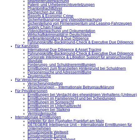
Mitarbeiterüberwachung
Patent- und Urheberrechtsverletzungen
Phantomfrachtführer
Recherchen zur Vita
Reports & Economic Crime
Sicherheitsanalyse und Videoüberwachung
Sicherstellung von Firmeneigentum und Leasing-Fahrzeugen
Supply Chain Fraud
Videoüberwachung und Dokumentation
Wirtschaftskriminalität in Deutschland
Lieferantenprüfung & Due Diligence
Führungskräfte-Background-Check & Executive Due Diligence
Für Kanzleien
International Due Diligence & Asset Tracing
Führungskräfte-Background-Check & Executive Due Diligence
Corporate Intelligence & Litigation Support für anspruchsvolle
Mandate
Forderungs- und Schuldnerermittlungen
Ermittlungen zum finanziellen Hintergrund bei Schuldnern
Personensuche und Adressermittlung
Zeugensuche
Für Versicherungen
Versicherungsbetrug
Versicherungen – Internationale Betrugsaufklärung
Für Privatpersonen
Ermittlungen bei Verdacht des ehewidrigen Verhaltens (Untreue)
Ermittlungen im Familienrecht und bei Scheidungen
Ermittlungen im Sorgerecht
Ermittlungen im Unterhaltsrecht
Ermittlungen bei Stalking
Vermisstensuche
Internationale Ermittlungen
Detektei für den Flughafen Frankfurt am Main
DETEGERE Intelligence Unit – Internationale Ermittlungen für
Unternehmen
Einsatzgebiete Weltweit
Einsatzgebiete Europa
Einsatzgebiete Deutschland