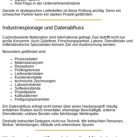
Red Flags in der Unternehmenshistorie
Gerade in strategischen Lieferketten ist diese Prüfung wichtig. Denn ein
schwacher Partner kann ein starkes Projekt gefährden.
Industriespionage und Datenabfluss
Carbonbasierte Materialien sind international gefragt. Das betrifft nicht nur
große Konzerne. Auch Zulieferer, Forschungspartner, Labore, Dienstleister und
mittelständische Spezialisten können Ziel von Ausforschung werden.
Besonders gefährdet sind:
Prozessdaten
Materialanalysen
Rezepturen
Prüfergebnisse
Lieferantendaten
Kundenkontakte
technische Zeichnungen
Laborprotokolle
Softwarestände
Projektpläne
Kalkulationen
Fertigungsparameter
Ein Datenabfluss erfolgt nicht immer über einen Hackerangriff. Häufig
entstehen Risiken durch Innentäter, ehemalige Beschäftigte, externe
Dienstleister, unklare Berater oder fahrlässige Weitergabe.
Deshalb betrachtet Detegere nicht nur Technik. Wir betrachten Personen,
Motive, Verbindungen, Abläufe und erkennbare Spuren.