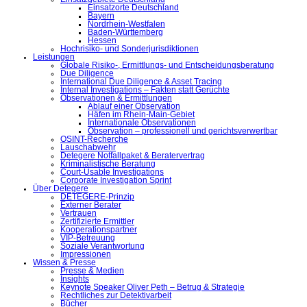
Einsatzorte Deutschland
Bayern
Nordrhein-Westfalen
Baden-Württemberg
Hessen
Hochrisiko- und Sonderjurisdiktionen
Leistungen
Globale Risiko-, Ermittlungs- und Entscheidungsberatung
Due Diligence
International Due Diligence & Asset Tracing
Internal Investigations – Fakten statt Gerüchte
Observationen & Ermittlungen
Ablauf einer Observation
Häfen im Rhein-Main-Gebiet
Internationale Observationen
Observation – professionell und gerichtsverwertbar
OSINT-Recherche
Lauschabwehr
Detegere Notfallpaket & Beratervertrag
Kriminalistische Beratung
Court-Usable Investigations
Corporate Investigation Sprint
Über Detegere
DETEGERE-Prinzip
Externer Berater
Vertrauen
Zertifizierte Ermittler
Kooperationspartner
VIP-Betreuung
Soziale Verantwortung
Impressionen
Wissen & Presse
Presse & Medien
Insights
Keynote Speaker Oliver Peth – Betrug & Strategie
Rechtliches zur Detektivarbeit
Bücher