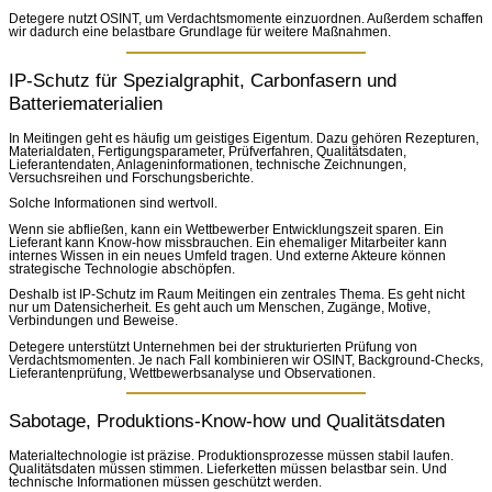
Detegere nutzt OSINT, um Verdachtsmomente einzuordnen. Außerdem schaffen
wir dadurch eine belastbare Grundlage für weitere Maßnahmen.
IP-Schutz für Spezialgraphit, Carbonfasern und
Batteriematerialien
In Meitingen geht es häufig um geistiges Eigentum. Dazu gehören Rezepturen,
Materialdaten, Fertigungsparameter, Prüfverfahren, Qualitätsdaten,
Lieferantendaten, Anlageninformationen, technische Zeichnungen,
Versuchsreihen und Forschungsberichte.
Solche Informationen sind wertvoll.
Wenn sie abfließen, kann ein Wettbewerber Entwicklungszeit sparen. Ein
Lieferant kann Know-how missbrauchen. Ein ehemaliger Mitarbeiter kann
internes Wissen in ein neues Umfeld tragen. Und externe Akteure können
strategische Technologie abschöpfen.
Deshalb ist IP-Schutz im Raum Meitingen ein zentrales Thema. Es geht nicht
nur um Datensicherheit. Es geht auch um Menschen, Zugänge, Motive,
Verbindungen und Beweise.
Detegere unterstützt Unternehmen bei der strukturierten Prüfung von
Verdachtsmomenten. Je nach Fall kombinieren wir OSINT, Background-Checks,
Lieferantenprüfung, Wettbewerbsanalyse und Observationen.
Sabotage, Produktions-Know-how und Qualitätsdaten
Materialtechnologie ist präzise. Produktionsprozesse müssen stabil laufen.
Qualitätsdaten müssen stimmen. Lieferketten müssen belastbar sein. Und
technische Informationen müssen geschützt werden.