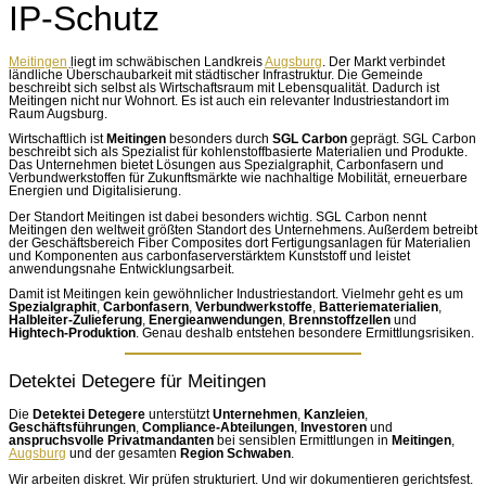
IP-Schutz
Meitingen
liegt im schwäbischen Landkreis
Augsburg
. Der Markt verbindet
ländliche Überschaubarkeit mit städtischer Infrastruktur. Die Gemeinde
beschreibt sich selbst als Wirtschaftsraum mit Lebensqualität. Dadurch ist
Meitingen nicht nur Wohnort. Es ist auch ein relevanter Industriestandort im
Raum Augsburg.
Wirtschaftlich ist
Meitingen
besonders durch
SGL Carbon
geprägt. SGL Carbon
beschreibt sich als Spezialist für kohlenstoffbasierte Materialien und Produkte.
Das Unternehmen bietet Lösungen aus Spezialgraphit, Carbonfasern und
Verbundwerkstoffen für Zukunftsmärkte wie nachhaltige Mobilität, erneuerbare
Energien und Digitalisierung.
Der Standort Meitingen ist dabei besonders wichtig. SGL Carbon nennt
Meitingen den weltweit größten Standort des Unternehmens. Außerdem betreibt
der Geschäftsbereich Fiber Composites dort Fertigungsanlagen für Materialien
und Komponenten aus carbonfaserverstärktem Kunststoff und leistet
anwendungsnahe Entwicklungsarbeit.
Damit ist Meitingen kein gewöhnlicher Industriestandort. Vielmehr geht es um
Spezialgraphit
,
Carbonfasern
,
Verbundwerkstoffe
,
Batteriematerialien
,
Halbleiter-Zulieferung
,
Energieanwendungen
,
Brennstoffzellen
und
Hightech-Produktion
. Genau deshalb entstehen besondere Ermittlungsrisiken.
Detektei Detegere für Meitingen
Die
Detektei Detegere
unterstützt
Unternehmen
,
Kanzleien
,
Geschäftsführungen
,
Compliance-Abteilungen
,
Investoren
und
anspruchsvolle Privatmandanten
bei sensiblen Ermittlungen in
Meitingen
,
Augsburg
und der gesamten
Region Schwaben
.
Wir arbeiten diskret. Wir prüfen strukturiert. Und wir dokumentieren gerichtsfest.