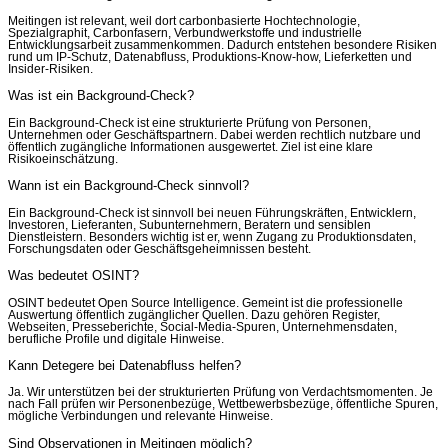
Meitingen ist relevant, weil dort carbonbasierte Hochtechnologie,
Spezialgraphit, Carbonfasern, Verbundwerkstoffe und industrielle
Entwicklungsarbeit zusammenkommen. Dadurch entstehen besondere Risiken
rund um IP-Schutz, Datenabfluss, Produktions-Know-how, Lieferketten und
Insider-Risiken.
Was ist ein Background-Check?
Ein Background-Check ist eine strukturierte Prüfung von Personen,
Unternehmen oder Geschäftspartnern. Dabei werden rechtlich nutzbare und
öffentlich zugängliche Informationen ausgewertet. Ziel ist eine klare
Risikoeinschätzung.
Wann ist ein Background-Check sinnvoll?
Ein Background-Check ist sinnvoll bei neuen Führungskräften, Entwicklern,
Investoren, Lieferanten, Subunternehmern, Beratern und sensiblen
Dienstleistern. Besonders wichtig ist er, wenn Zugang zu Produktionsdaten,
Forschungsdaten oder Geschäftsgeheimnissen besteht.
Was bedeutet OSINT?
OSINT bedeutet Open Source Intelligence. Gemeint ist die professionelle
Auswertung öffentlich zugänglicher Quellen. Dazu gehören Register,
Webseiten, Presseberichte, Social-Media-Spuren, Unternehmensdaten,
berufliche Profile und digitale Hinweise.
Kann Detegere bei Datenabfluss helfen?
Ja. Wir unterstützen bei der strukturierten Prüfung von Verdachtsmomenten. Je
nach Fall prüfen wir Personenbezüge, Wettbewerbsbezüge, öffentliche Spuren,
mögliche Verbindungen und relevante Hinweise.
Sind Observationen in Meitingen möglich?