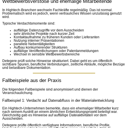
Wettbewerbsverstöße und ehemalige Mitarbeitende
In Hightech-Branchen wechseln Fachkräfte regelmäßig. Das ist normal.
Problematisch wird es jedoch, wenn vertrauliches Wissen unzulässig genutzt
wird.
Typische Verdachtsmomente sind:
auffällige Datenzugriffe vor dem Ausscheiden
sehr ähnliche Projekte nach kurzer Zeit
Kontaktaufnahme zu früheren Kunden oder Lieferanten
Nutzung interner Präsentationen
parallele Nebentätigkeiten
Aufbau konkurrierender Strukturen
auffällige Veröffentlichungen oder Patentanmeldungen
Wechsel in sensible Wettbewerbsbereiche
Detegere prüft solche Hinweise strukturiert. Dabei geht es um öffentlich
sichtbare Spuren, berufliche Verbindungen, zeitliche Abläufe, mögliche Bezüge
und belastbare Dokumentation.
Fallbeispiele aus der Praxis
Die folgenden Fallbeispiele sind anonymisiert und dienen der
Veranschaulichung.
Fallbeispiel 1: Verdacht auf Datenabfluss in der Materialentwicklung
Ein Hightech-Unternehmen bemerkte, dass ein ehemaliger Mitarbeiter kurz
nach seinem Austritt an einem ähnlichen Entwicklungsprojekt beteiligt war.
Gleichzeitig gab es Hinweise auf auffällige Dateiaktivitäten vor dem
Ausscheiden.
Detegere prüfte öffentlich verfügbare Informationen, berufliche Profile,