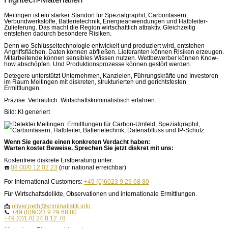
Meitingen ist ein starker Standort für Spezialgraphit, Carbonfasern,
Verbundwerkstoffe, Batterietechnik, Energieanwendungen und Halbleiter-
Zulieferung. Das macht die Region wirtschaftlich attraktiv. Gleichzeitig
entstehen dadurch besondere Risiken.
Denn wo Schlüsseltechnologie entwickelt und produziert wird, entstehen
Angriffsflächen. Daten können abfließen. Lieferanten können Risiken erzeugen.
Mitarbeitende können sensibles Wissen nutzen. Wettbewerber können Know-
how abschöpfen. Und Produktionsprozesse können gestört werden.
Detegere unterstützt Unternehmen, Kanzleien, Führungskräfte und Investoren
im Raum Meitingen mit diskreten, strukturierten und gerichtsfesten
Ermittlungen.
Präzise. Vertraulich. Wirtschaftskriminalistisch erfahren.
Bild: KI generiert
Wenn Sie gerade einen konkreten Verdacht haben:
Warten kostet Beweise. Sprechen Sie jetzt diskret mit uns:
Kostenfreie diskrete Erstberatung unter:
☎️
08 00/0 12 02 23
(nur national erreichbar)
For International Customers:
+49 (0)6023 9 29 68 80
Für Wirtschaftsdelikte, Observationen und internationale Ermittlungen.
📩
oliver.peth@kriminalistik.info
📞
+49 (0)6023 9 29 68 80
+49 (0)170 24 8 12 78