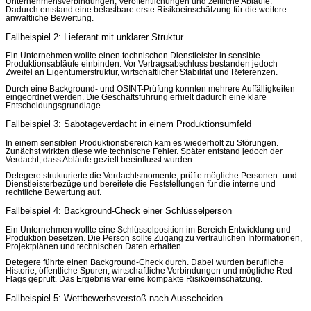
Unternehmensverbindungen, Veröffentlichungen und zeitliche Abläufe.
Dadurch entstand eine belastbare erste Risikoeinschätzung für die weitere
anwaltliche Bewertung.
Fallbeispiel 2: Lieferant mit unklarer Struktur
Ein Unternehmen wollte einen technischen Dienstleister in sensible
Produktionsabläufe einbinden. Vor Vertragsabschluss bestanden jedoch
Zweifel an Eigentümerstruktur, wirtschaftlicher Stabilität und Referenzen.
Durch eine Background- und OSINT-Prüfung konnten mehrere Auffälligkeiten
eingeordnet werden. Die Geschäftsführung erhielt dadurch eine klare
Entscheidungsgrundlage.
Fallbeispiel 3: Sabotageverdacht in einem Produktionsumfeld
In einem sensiblen Produktionsbereich kam es wiederholt zu Störungen.
Zunächst wirkten diese wie technische Fehler. Später entstand jedoch der
Verdacht, dass Abläufe gezielt beeinflusst wurden.
Detegere strukturierte die Verdachtsmomente, prüfte mögliche Personen- und
Dienstleisterbezüge und bereitete die Feststellungen für die interne und
rechtliche Bewertung auf.
Fallbeispiel 4: Background-Check einer Schlüsselperson
Ein Unternehmen wollte eine Schlüsselposition im Bereich Entwicklung und
Produktion besetzen. Die Person sollte Zugang zu vertraulichen Informationen,
Projektplänen und technischen Daten erhalten.
Detegere führte einen Background-Check durch. Dabei wurden berufliche
Historie, öffentliche Spuren, wirtschaftliche Verbindungen und mögliche Red
Flags geprüft. Das Ergebnis war eine kompakte Risikoeinschätzung.
Fallbeispiel 5: Wettbewerbsverstoß nach Ausscheiden