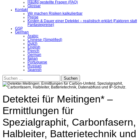
Häufig gestellte Fragen (FAQ)
Glossar
Kontakt
Wir machen Risiken kalkulierbar
Preise
Kosten & Dauer einer Detektei – realistisch erklärt (Faktoren statt
Fantasiepreise)
GSP
German
Arabic
Chinese (Simplified)
Dutch
English
French
German
Italian
Portuguese
Russian
Spanish
Suchen
nach:
Detektei für Meitingen* –
Ermittlungen für
Spezialgraphit, Carbonfasern,
Halbleiter, Batterietechnik und