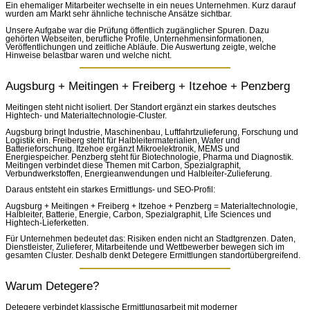
Ein ehemaliger Mitarbeiter wechselte in ein neues Unternehmen. Kurz darauf
wurden am Markt sehr ähnliche technische Ansätze sichtbar.
Unsere Aufgabe war die Prüfung öffentlich zugänglicher Spuren. Dazu
gehörten Webseiten, berufliche Profile, Unternehmensinformationen,
Veröffentlichungen und zeitliche Abläufe. Die Auswertung zeigte, welche
Hinweise belastbar waren und welche nicht.
Augsburg + Meitingen + Freiberg + Itzehoe + Penzberg
Meitingen steht nicht isoliert. Der Standort ergänzt ein starkes deutsches
Hightech- und Materialtechnologie-Cluster.
Augsburg bringt Industrie, Maschinenbau, Luftfahrtzulieferung, Forschung und
Logistik ein. Freiberg steht für Halbleitermaterialien, Wafer und
Batterieforschung. Itzehoe ergänzt Mikroelektronik, MEMS und
Energiespeicher. Penzberg steht für Biotechnologie, Pharma und Diagnostik.
Meitingen verbindet diese Themen mit Carbon, Spezialgraphit,
Verbundwerkstoffen, Energieanwendungen und Halbleiter-Zulieferung.
Daraus entsteht ein starkes Ermittlungs- und SEO-Profil:
Augsburg + Meitingen + Freiberg + Itzehoe + Penzberg = Materialtechnologie,
Halbleiter, Batterie, Energie, Carbon, Spezialgraphit, Life Sciences und
Hightech-Lieferketten.
Für Unternehmen bedeutet das: Risiken enden nicht an Stadtgrenzen. Daten,
Dienstleister, Zulieferer, Mitarbeitende und Wettbewerber bewegen sich im
gesamten Cluster. Deshalb denkt Detegere Ermittlungen standortübergreifend.
Warum Detegere?
Detegere verbindet klassische Ermittlungsarbeit mit moderner