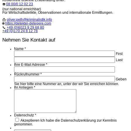
☎️
08 00/0 12 02 23
(nur national erreichbar)
Für Wirtschaftsdelikte, Observationen und internationale Ermittlungen.
📩
oliver.peth@kriminalistik.info
🌐
https://detektei-detegere.com
📞
+49 (0)6023 9 29 68 80
+49 (0)170 24 8 12 78
Nehmen Sie Kontakt auf
Name
*
First
Last
Ihre E-Mail Adresse
*
Rückrufnummer
*
Geben
Sie hier bitte eine Nummer an, unter der wir Sie erreichen können.
Ihr Anliegen
*
Datenschutz
*
Akzeptieren
Ich habe die Datenschutzerklärung zur Kenntnis
genommen.