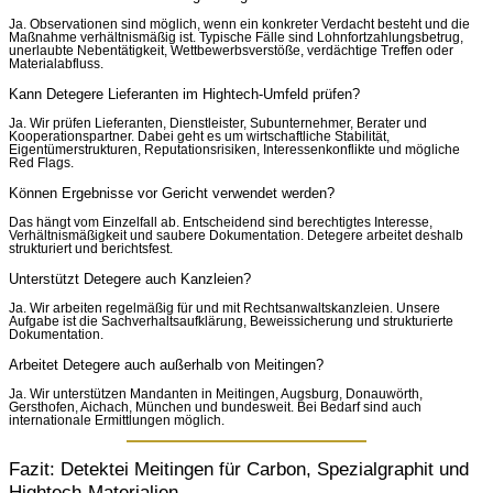
Ja. Observationen sind möglich, wenn ein konkreter Verdacht besteht und die
Maßnahme verhältnismäßig ist. Typische Fälle sind Lohnfortzahlungsbetrug,
unerlaubte Nebentätigkeit, Wettbewerbsverstöße, verdächtige Treffen oder
Materialabfluss.
Kann Detegere Lieferanten im Hightech-Umfeld prüfen?
Ja. Wir prüfen Lieferanten, Dienstleister, Subunternehmer, Berater und
Kooperationspartner. Dabei geht es um wirtschaftliche Stabilität,
Eigentümerstrukturen, Reputationsrisiken, Interessenkonflikte und mögliche
Red Flags.
Können Ergebnisse vor Gericht verwendet werden?
Das hängt vom Einzelfall ab. Entscheidend sind berechtigtes Interesse,
Verhältnismäßigkeit und saubere Dokumentation. Detegere arbeitet deshalb
strukturiert und berichtsfest.
Unterstützt Detegere auch Kanzleien?
Ja. Wir arbeiten regelmäßig für und mit Rechtsanwaltskanzleien. Unsere
Aufgabe ist die Sachverhaltsaufklärung, Beweissicherung und strukturierte
Dokumentation.
Arbeitet Detegere auch außerhalb von Meitingen?
Ja. Wir unterstützen Mandanten in Meitingen, Augsburg, Donauwörth,
Gersthofen, Aichach, München und bundesweit. Bei Bedarf sind auch
internationale Ermittlungen möglich.
Fazit: Detektei Meitingen für Carbon, Spezialgraphit und
Hightech-Materialien