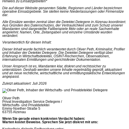
Hinweis zu Einsatzgebieten*
Die auf dieser Website genannten Städte, Regionen und Länder bezeichnen
operative Einsatzgebiete. Sie stellen keine Niederlassungen oder Firmensitze
dar.
Alle Einsätze werden zentral über die Detektei Detegere in Alzenau koordiniert.
Aus Gründen des Datenschutzes, der Vertraulichkeit und zum Schutz unserer
Mandanten sind dargestellte Fallbeispiele fiktiv oder an reale Sachverhalte
angelehnt. Namen, Orte, Zeitangaben und einzelne Umstände wurden
verändert.
Verantwortlich für diesen Inhalt:
Dieser Inhalt wurde fachlich verantwortet durch Oliver Peth, Kriminalist, Profiler
und Inhaber der Detektei Detegere. Die Detektei Detegere verfügt über
Erfahrung in Wirtschaftsdetektei, OSINT-Recherchen, Observationen,
internationalen Ermittlungen und gerichtsfester Dokumentation.
Unser Anspruch ist es, Mandanten klar, diskret und rechtssicher zu
unterstützen. Deshalb werden unsere Inhalte regelmäßig geprüft, aktualisiert
und an neue rechtliche, wirtschaftliche und ermittlungstaktische Entwicklungen
angepasst.
Zuletzt aktualisiert: Juli 2026
Oliver Peth
Privat Investigation Service Detegere /
Wirtschafts- und Privatdetektei
Emmy-Noether-Straße 5
63755 Alzenau
Wenn Sie gerade einen konkreten Verdacht haben:
Warten kostet Beweise. Sprechen Sie jetzt diskret mit uns:
Kostenfreie diskrete Erstberatung unter: