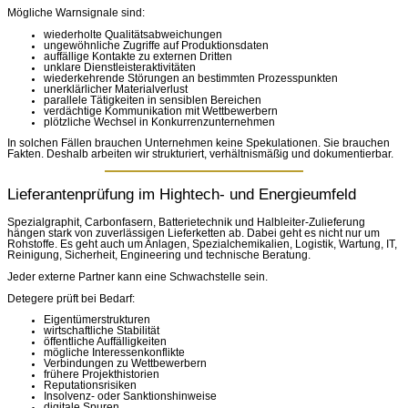
Mögliche Warnsignale sind:
wiederholte Qualitätsabweichungen
ungewöhnliche Zugriffe auf Produktionsdaten
auffällige Kontakte zu externen Dritten
unklare Dienstleisteraktivitäten
wiederkehrende Störungen an bestimmten Prozesspunkten
unerklärlicher Materialverlust
parallele Tätigkeiten in sensiblen Bereichen
verdächtige Kommunikation mit Wettbewerbern
plötzliche Wechsel in Konkurrenzunternehmen
In solchen Fällen brauchen Unternehmen keine Spekulationen. Sie brauchen
Fakten. Deshalb arbeiten wir strukturiert, verhältnismäßig und dokumentierbar.
Lieferantenprüfung im Hightech- und Energieumfeld
Spezialgraphit, Carbonfasern, Batterietechnik und Halbleiter-Zulieferung
hängen stark von zuverlässigen Lieferketten ab. Dabei geht es nicht nur um
Rohstoffe. Es geht auch um Anlagen, Spezialchemikalien, Logistik, Wartung, IT,
Reinigung, Sicherheit, Engineering und technische Beratung.
Jeder externe Partner kann eine Schwachstelle sein.
Detegere prüft bei Bedarf:
Eigentümerstrukturen
wirtschaftliche Stabilität
öffentliche Auffälligkeiten
mögliche Interessenkonflikte
Verbindungen zu Wettbewerbern
frühere Projekthistorien
Reputationsrisiken
Insolvenz- oder Sanktionshinweise
digitale Spuren