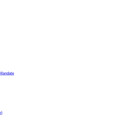
e Mandate
e)