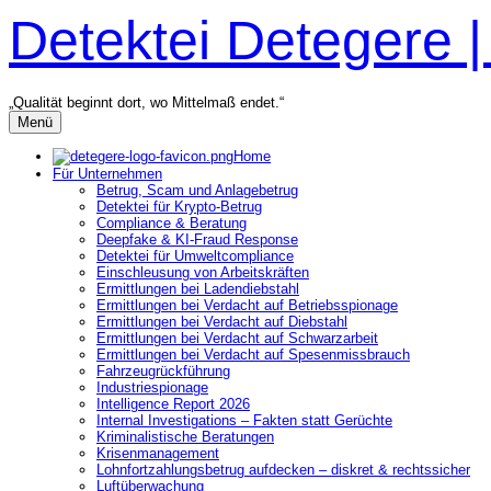
Zum
Detektei Detegere 
Inhalt
überspringen
„Qualität beginnt dort, wo Mittelmaß endet.“
Menü
Home
Für Unternehmen
Betrug, Scam und Anlagebetrug
Detektei für Krypto-Betrug
Compliance & Beratung
Deepfake & KI-Fraud Response
Detektei für Umweltcompliance
Einschleusung von Arbeitskräften
Ermittlungen bei Ladendiebstahl
Ermittlungen bei Verdacht auf Betriebsspionage
Ermittlungen bei Verdacht auf Diebstahl
Ermittlungen bei Verdacht auf Schwarzarbeit
Ermittlungen bei Verdacht auf Spesenmissbrauch
Fahrzeugrückführung
Industriespionage
Intelligence Report 2026
Internal Investigations – Fakten statt Gerüchte
Kriminalistische Beratungen
Krisenmanagement
Lohnfortzahlungsbetrug aufdecken – diskret & rechtssicher
Luftüberwachung