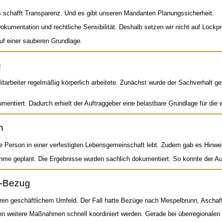
s schafft Transparenz. Und es gibt unseren Mandanten Planungssicherheit.
okumentation und rechtliche Sensibilität. Deshalb setzen wir nicht auf Lockpr
uf einer sauberen Grundlage.
g
arbeiter regelmäßig körperlich arbeitete. Zunächst wurde der Sachverhalt ge
tiert. Dadurch erhielt der Auftraggeber eine belastbare Grundlage für die w
h
gte Person in einer verfestigten Lebensgemeinschaft lebt. Zudem gab es Hinwe
me geplant. Die Ergebnisse wurden sachlich dokumentiert. So konnte der Auf
n-Bezug
eren geschäftlichem Umfeld. Der Fall hatte Bezüge nach Mespelbrunn, Aschaff
weitere Maßnahmen schnell koordiniert werden. Gerade bei überregionalen Sa