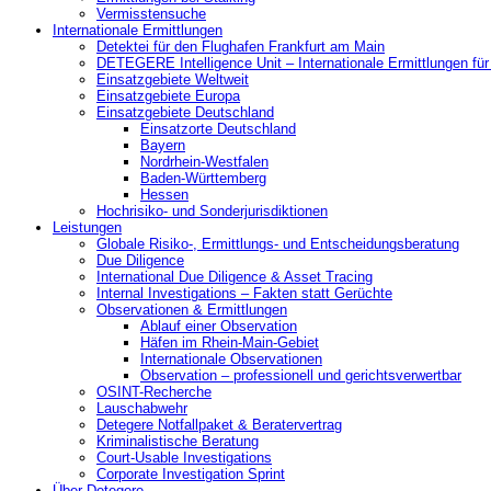
Vermisstensuche
Internationale Ermittlungen
Detektei für den Flughafen Frankfurt am Main
DETEGERE Intelligence Unit – Internationale Ermittlungen fü
Einsatzgebiete Weltweit
Einsatzgebiete Europa
Einsatzgebiete Deutschland
Einsatzorte Deutschland
Bayern
Nordrhein-Westfalen
Baden-Württemberg
Hessen
Hochrisiko- und Sonderjurisdiktionen
Leistungen
Globale Risiko-, Ermittlungs- und Entscheidungsberatung
Due Diligence
International Due Diligence & Asset Tracing
Internal Investigations – Fakten statt Gerüchte
Observationen & Ermittlungen
Ablauf einer Observation
Häfen im Rhein-Main-Gebiet
Internationale Observationen
Observation – professionell und gerichtsverwertbar
OSINT-Recherche
Lauschabwehr
Detegere Notfallpaket & Beratervertrag
Kriminalistische Beratung
Court-Usable Investigations
Corporate Investigation Sprint
Über Detegere