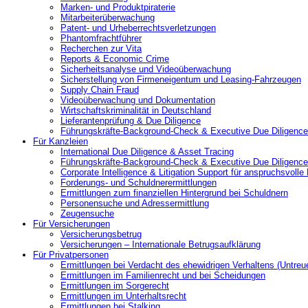
Marken- und Produktpiraterie
Mitarbeiterüberwachung
Patent- und Urheberrechtsverletzungen
Phantomfrachtführer
Recherchen zur Vita
Reports & Economic Crime
Sicherheitsanalyse und Videoüberwachung
Sicherstellung von Firmeneigentum und Leasing-Fahrzeugen
Supply Chain Fraud
Videoüberwachung und Dokumentation
Wirtschaftskriminalität in Deutschland
Lieferantenprüfung & Due Diligence
Führungskräfte-Background-Check & Executive Due Diligence
Für Kanzleien
International Due Diligence & Asset Tracing
Führungskräfte-Background-Check & Executive Due Diligence
Corporate Intelligence & Litigation Support für anspruchsvoll
Forderungs- und Schuldnerermittlungen
Ermittlungen zum finanziellen Hintergrund bei Schuldnern
Personensuche und Adressermittlung
Zeugensuche
Für Versicherungen
Versicherungsbetrug
Versicherungen – Internationale Betrugsaufklärung
Für Privatpersonen
Ermittlungen bei Verdacht des ehewidrigen Verhaltens (Untreu
Ermittlungen im Familienrecht und bei Scheidungen
Ermittlungen im Sorgerecht
Ermittlungen im Unterhaltsrecht
Ermittlungen bei Stalking