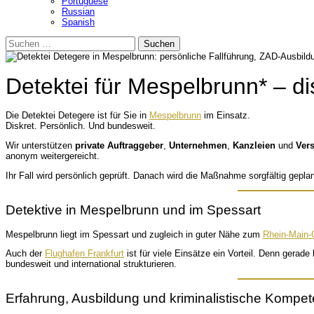
Portuguese
Russian
Spanish
Suchen
nach:
Detektei für Mespelbrunn* – di
Die Detektei Detegere ist für Sie in
Mespelbrunn
im Einsatz.
Diskret. Persönlich. Und bundesweit.
Wir unterstützen
private Auftraggeber
,
Unternehmen
,
Kanzleien
und
Ver
anonym weitergereicht.
Ihr Fall wird persönlich geprüft. Danach wird die Maßnahme sorgfältig gepl
Detektive in Mespelbrunn und im Spessart
Mespelbrunn liegt im Spessart und zugleich in guter Nähe zum
Rhein-Main-
Auch der
Flughafen Frankfurt
ist für viele Einsätze ein Vorteil. Denn gerad
bundesweit und international strukturieren.
Erfahrung, Ausbildung und kriminalistische Kompe