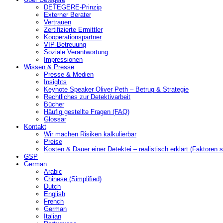
DETEGERE-Prinzip
Externer Berater
Vertrauen
Zertifizierte Ermittler
Kooperationspartner
VIP-Betreuung
Soziale Verantwortung
Impressionen
Wissen & Presse
Presse & Medien
Insights
Keynote Speaker Oliver Peth – Betrug & Strategie
Rechtliches zur Detektivarbeit
Bücher
Häufig gestellte Fragen (FAQ)
Glossar
Kontakt
Wir machen Risiken kalkulierbar
Preise
Kosten & Dauer einer Detektei – realistisch erklärt (Faktoren s
GSP
German
Arabic
Chinese (Simplified)
Dutch
English
French
German
Italian