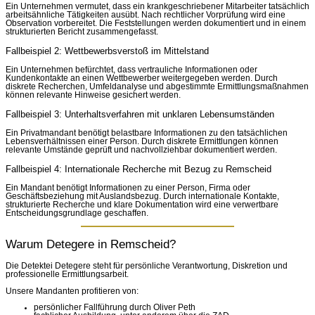
Ein Unternehmen vermutet, dass ein krankgeschriebener Mitarbeiter tatsächlich
arbeitsähnliche Tätigkeiten ausübt. Nach rechtlicher Vorprüfung wird eine
Observation vorbereitet. Die Feststellungen werden dokumentiert und in einem
strukturierten Bericht zusammengefasst.
Fallbeispiel 2: Wettbewerbsverstoß im Mittelstand
Ein Unternehmen befürchtet, dass vertrauliche Informationen oder
Kundenkontakte an einen Wettbewerber weitergegeben werden. Durch
diskrete Recherchen, Umfeldanalyse und abgestimmte Ermittlungsmaßnahmen
können relevante Hinweise gesichert werden.
Fallbeispiel 3: Unterhaltsverfahren mit unklaren Lebensumständen
Ein Privatmandant benötigt belastbare Informationen zu den tatsächlichen
Lebensverhältnissen einer Person. Durch diskrete Ermittlungen können
relevante Umstände geprüft und nachvollziehbar dokumentiert werden.
Fallbeispiel 4: Internationale Recherche mit Bezug zu Remscheid
Ein Mandant benötigt Informationen zu einer Person, Firma oder
Geschäftsbeziehung mit Auslandsbezug. Durch internationale Kontakte,
strukturierte Recherche und klare Dokumentation wird eine verwertbare
Entscheidungsgrundlage geschaffen.
Warum Detegere in Remscheid?
Die Detektei Detegere steht für persönliche Verantwortung, Diskretion und
professionelle Ermittlungsarbeit.
Unsere Mandanten profitieren von:
persönlicher Fallführung durch Oliver Peth