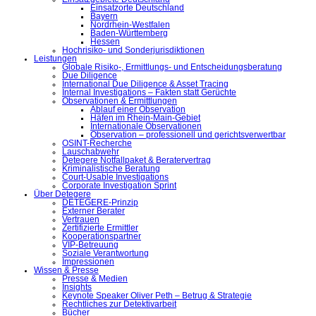
Einsatzorte Deutschland
Bayern
Nordrhein-Westfalen
Baden-Württemberg
Hessen
Hochrisiko- und Sonderjurisdiktionen
Leistungen
Globale Risiko-, Ermittlungs- und Entscheidungsberatung
Due Diligence
International Due Diligence & Asset Tracing
Internal Investigations – Fakten statt Gerüchte
Observationen & Ermittlungen
Ablauf einer Observation
Häfen im Rhein-Main-Gebiet
Internationale Observationen
Observation – professionell und gerichtsverwertbar
OSINT-Recherche
Lauschabwehr
Detegere Notfallpaket & Beratervertrag
Kriminalistische Beratung
Court-Usable Investigations
Corporate Investigation Sprint
Über Detegere
DETEGERE-Prinzip
Externer Berater
Vertrauen
Zertifizierte Ermittler
Kooperationspartner
VIP-Betreuung
Soziale Verantwortung
Impressionen
Wissen & Presse
Presse & Medien
Insights
Keynote Speaker Oliver Peth – Betrug & Strategie
Rechtliches zur Detektivarbeit
Bücher