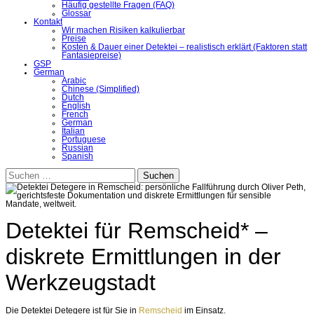
Häufig gestellte Fragen (FAQ)
Glossar
Kontakt
Wir machen Risiken kalkulierbar
Preise
Kosten & Dauer einer Detektei – realistisch erklärt (Faktoren statt
Fantasiepreise)
GSP
German
Arabic
Chinese (Simplified)
Dutch
English
French
German
Italian
Portuguese
Russian
Spanish
Suchen
nach:
Detektei für Remscheid* –
diskrete Ermittlungen in der
Werkzeugstadt
Die Detektei Detegere ist für Sie in
Remscheid
im Einsatz.