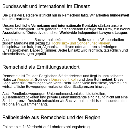
Bundesweit und international im Einsatz
Die Detektei Detegere ist nicht nur in Remscheid tätig. Wir arbeiten
bundesweit
und
international
.
Unsere
fachliche Vernetzung
und
internationale Kontakte
stärken unsere
Ermittlungsfähigkeit. Dazu gehören unter anderem Bezüge zur
DGfK
, zur
World
Association of Detectives
und zur
Worldwide Independent Lawyers League
.
Auch internationale Sachverhalte können eine Rolle spielen. Wir bearbeiten
zudem Mandate mit Bezug zu
Hochrisiko- und Sonderjurisdiktionen,
beispielsweise Irak, Iran, Afghanistan, Libyen oder anderen schwierigen
Einsatzgebieten. Dabei gilt immer: Jeder Einsatz wird rechtlich, tatsächlich und
sicherheitsbezogen geprüft.
Remscheid als Ermittlungsstandort
Remscheid ist Teil des Bergischen Städtedreiecks und liegt in unmittelbarer
Nähe zu
Wuppertal
,
Solingen
,
Düsseldorf
,
Köln
und dem
Ruhrgebiet
. Diese
Lage kann für Ermittlungen von Vorteil sein. Denn viele berufliche, private und
wirtschaftliche Bewegungen verlaufen über Stadtgrenzen hinweg.
Auch Pendlerbewegungen, Unternehmenskontakte, Lieferketten,
Außendiensttätigkeiten und private Lebensumstände sind häufig nicht auf eine
Stadt begrenzt. Deshalb betrachten wir Sachverhalte nicht isoliert, sondern im
regionalen Zusammenhang.
Fallbeispiele aus Remscheid und der Region
Fallbeispiel 1: Verdacht auf Lohnfortzahlungsbetrug