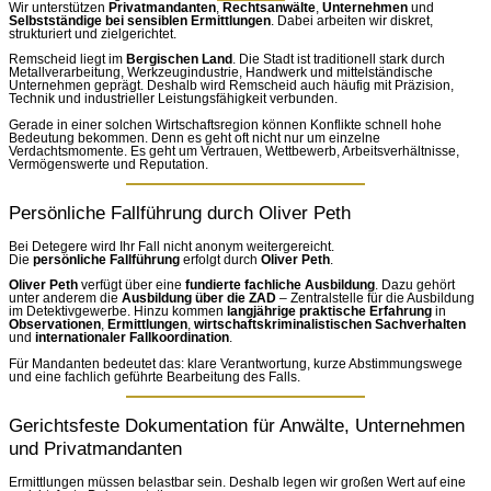
Wir unterstützen
Privatmandanten
,
Rechtsanwälte
,
Unternehmen
und
Selbstständige bei sensiblen Ermittlungen
. Dabei arbeiten wir diskret,
strukturiert und zielgerichtet.
Remscheid liegt im
Bergischen Land
. Die Stadt ist traditionell stark durch
Metallverarbeitung, Werkzeugindustrie, Handwerk und mittelständische
Unternehmen geprägt. Deshalb wird Remscheid auch häufig mit Präzision,
Technik und industrieller Leistungsfähigkeit verbunden.
Gerade in einer solchen Wirtschaftsregion können Konflikte schnell hohe
Bedeutung bekommen. Denn es geht oft nicht nur um einzelne
Verdachtsmomente. Es geht um Vertrauen, Wettbewerb, Arbeitsverhältnisse,
Vermögenswerte und Reputation.
Persönliche Fallführung durch Oliver Peth
Bei Detegere wird Ihr Fall nicht anonym weitergereicht.
Die
persönliche Fallführung
erfolgt durch
Oliver Peth
.
Oliver Peth
verfügt über eine
fundierte fachliche Ausbildung
. Dazu gehört
unter anderem die
Ausbildung über die ZAD
– Zentralstelle für die Ausbildung
im Detektivgewerbe. Hinzu kommen
langjährige praktische Erfahrung
in
Observationen
,
Ermittlungen
,
wirtschaftskriminalistischen Sachverhalten
und
internationaler Fallkoordination
.
Für Mandanten bedeutet das: klare Verantwortung, kurze Abstimmungswege
und eine fachlich geführte Bearbeitung des Falls.
Gerichtsfeste Dokumentation für Anwälte, Unternehmen
und Privatmandanten
Ermittlungen müssen belastbar sein. Deshalb legen wir großen Wert auf eine