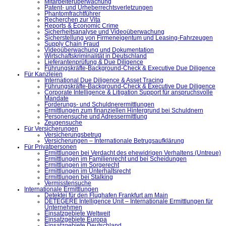
Mitarbeiterüberwachung
Patent- und Urheberrechtsverletzungen
Phantomfrachtführer
Recherchen zur Vita
Reports & Economic Crime
Sicherheitsanalyse und Videoüberwachung
Sicherstellung von Firmeneigentum und Leasing-Fahrzeugen
Supply Chain Fraud
Videoüberwachung und Dokumentation
Wirtschaftskriminalität in Deutschland
Lieferantenprüfung & Due Diligence
Führungskräfte-Background-Check & Executive Due Diligence
Für Kanzleien
International Due Diligence & Asset Tracing
Führungskräfte-Background-Check & Executive Due Diligence
Corporate Intelligence & Litigation Support für anspruchsvolle
Mandate
Forderungs- und Schuldnerermittlungen
Ermittlungen zum finanziellen Hintergrund bei Schuldnern
Personensuche und Adressermittlung
Zeugensuche
Für Versicherungen
Versicherungsbetrug
Versicherungen – Internationale Betrugsaufklärung
Für Privatpersonen
Ermittlungen bei Verdacht des ehewidrigen Verhaltens (Untreue)
Ermittlungen im Familienrecht und bei Scheidungen
Ermittlungen im Sorgerecht
Ermittlungen im Unterhaltsrecht
Ermittlungen bei Stalking
Vermisstensuche
Internationale Ermittlungen
Detektei für den Flughafen Frankfurt am Main
DETEGERE Intelligence Unit – Internationale Ermittlungen für
Unternehmen
Einsatzgebiete Weltweit
Einsatzgebiete Europa
Einsatzgebiete Deutschland