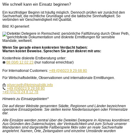
Wie schnell kann ein Einsatz beginnen?
Ein kurzfristiger Beginn ist häufig möglich. Dennoch prüfen wir zunächst den
Sachverhalt, die rechtliche Grundlage und die taktische Sinnhaftigkeit. So
verbinden wir Geschwindigkeit mit Qualität.
Bild: KI generiert
Wenn Sie gerade einen konkreten Verdacht haben:
Warten kostet Beweise. Sprechen Sie jetzt diskret mit uns:
Kostenfreie diskrete Erstberatung unter:
☎️
08 00/0 12 02 23
(nur national erreichbar)
For International Customers:
+49 (0)6023 9 29 68 80
Für Wirtschaftsdelikte, Observationen und internationale Ermittlungen.
📩
oliver.peth@kriminalistik.info
📞
+49 (0)6023 9 29 68 80
+49 (0)170 24 8 12 78
Hinweis zu Einsatzgebieten*
Die auf dieser Website genannten Städte, Regionen und Länder bezeichnen
operative Einsatzgebiete. Sie stellen keine Niederlassungen oder Firmensitze
dar.
Alle Einsätze werden zentral über die Detektei Detegere in Alzenau koordiniert.
Aus Gründen des Datenschutzes, der Vertraulichkeit und zum Schutz unserer
Mandanten sind dargestellte Fallbeispiele fiktiv oder an reale Sachverhalte
angelehnt. Namen, Orte, Zeitangaben und einzelne Umstände wurden