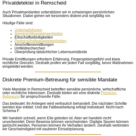
Privatdetektei in Remscheid
Auch Privatmandanten unterstützen wir in schwierigen persönlichen
Situationen. Dabei gehen wir besonders diskret und sorgfältig vor.
Häufige Fälle sind:
Unterhaltsfragen
Sorgerechtsangelegenheiten
Erbschaftsstreitigkeiten
Partnerschaftsangelegenheiten
Anschriftenermittlungen
Umfeldrecherchen
Überprüfung tatsächlicher Lebensumstände
Private Ermittlungen erfordern Erfahrung, Fingerspitzengefühl und klare
rechtliche Grenzen. Deshalb prüfen wir jeden Fall sorgfältig, bevor Maßnahmen
eingeleitet werden.
Diskrete Premium-Betreuung für sensible Mandate
Viele Mandate in Remscheid betreffen sensible persönliche, wirtschaftliche
oder rechtliche Interessen. Deshalb bieten wir eine diskrete
Premium-
Betreuung
für anspruchsvolle Fälle.
Das bedeutet: Ihr Anliegen wird vertraulich behandelt. Die nächsten Schritte
werden klar erklärt. Und die Fallbearbeitung erfolgt individuell. Nicht nach
Schema F.
Wir handeln schnell, wenn Eile geboten ist. Aber wir handeln nicht
unvorbereitet. Denn Beweise können verschwinden. Digitale Spuren können
gelöscht werden. Personen können ihr Verhalten ändern. Deshalb verbinden
wir Geschwindigkeit mit sauberer Einsatzplanung.