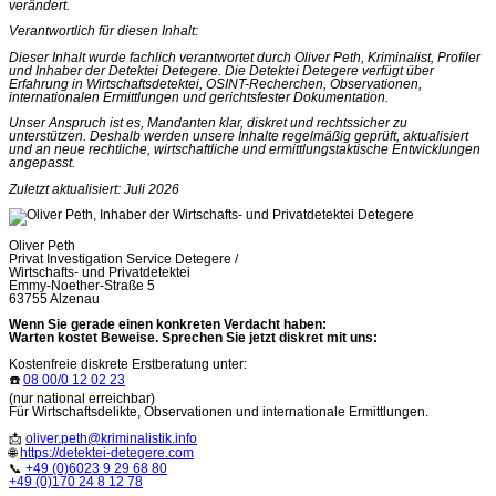
verändert.
Verantwortlich für diesen Inhalt:
Dieser Inhalt wurde fachlich verantwortet durch Oliver Peth, Kriminalist, Profiler
und Inhaber der Detektei Detegere. Die Detektei Detegere verfügt über
Erfahrung in Wirtschaftsdetektei, OSINT-Recherchen, Observationen,
internationalen Ermittlungen und gerichtsfester Dokumentation.
Unser Anspruch ist es, Mandanten klar, diskret und rechtssicher zu
unterstützen. Deshalb werden unsere Inhalte regelmäßig geprüft, aktualisiert
und an neue rechtliche, wirtschaftliche und ermittlungstaktische Entwicklungen
angepasst.
Zuletzt aktualisiert: Juli 2026
Oliver Peth
Privat Investigation Service Detegere /
Wirtschafts- und Privatdetektei
Emmy-Noether-Straße 5
63755 Alzenau
Wenn Sie gerade einen konkreten Verdacht haben:
Warten kostet Beweise. Sprechen Sie jetzt diskret mit uns:
Kostenfreie diskrete Erstberatung unter:
☎️
08 00/0 12 02 23
(nur national erreichbar)
Für Wirtschaftsdelikte, Observationen und internationale Ermittlungen.
📩
oliver.peth@kriminalistik.info
🌐
https://detektei-detegere.com
📞
+49 (0)6023 9 29 68 80
+49 (0)170 24 8 12 78