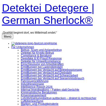
Zum
Detektei Detegere |
Inhalt
überspringen
German Sherlock®
„Qualität beginnt dort, wo Mittelmaß endet.“
Menü
Home
Für Unternehmen
Betrug, Scam und Anlagebetrug
Detektei für Krypto-Betrug
Compliance & Beratung
Deepfake & KI-Fraud Response
Detektei für Umweltcompliance
Einschleusung von Arbeitskräften
Ermittlungen bei Ladendiebstahl
Ermittlungen bei Verdacht auf Betriebsspionage
Ermittlungen bei Verdacht auf Diebstahl
Ermittlungen bei Verdacht auf Schwarzarbeit
Ermittlungen bei Verdacht auf Spesenmissbrauch
Fahrzeugrückführung
Industriespionage
Intelligence Report 2026
Internal Investigations – Fakten statt Gerüchte
Kriminalistische Beratungen
Krisenmanagement
Lohnfortzahlungsbetrug aufdecken – diskret & rechtssicher
Luftüberwachung
Marken- und Produktpiraterie