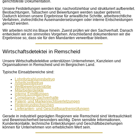
gerichtsfeste Dokumentation.
Unsere Feststellungen werden klar, nachvollziehbar und strukturiert aufbereitet.
Beobachtungen, Tatsachen und Bewertungen werden sauber getrennt.
Dadurch können unsere Ergebnisse für anwaltliche Schritte, arbeitsrechtliche
Verfahren, zivilrechtliche Auseinandersetzungen oder interne Entscheidungen
genutzt werden.
Wir arbeiten nicht ins Blaue hinein. Zuerst prüfen wir den Sachverhalt. Danach
entwickeln wir ein sinnvolles Vorgehen. Anschließend dokumentieren wir die
Ergebnisse so, dass sie für den Mandanten verwertbar bleiben.
Wirtschaftsdetektei in Remscheid
Unsere Wirtschaftsdetektive unterstützen Unternehmen, Kanzleien und
Organisationen in Remscheid und im Bergischen Land.
Typische Einsatzbereiche sind:
Lohnfortzahlungsbetrug
Arbeitszeitbetrug
Wettbewerbsverstöße
Mitarbeiterdelikte
interne Ermittlungen
Compliance-Sachverhalte
Patent- und Markenrechtsverletzungen
Hintergrundrecherchen
Lieferanten- und Geschäftspartnerprüfungen
Gerade in industriell geprägten Regionen wie Remscheid sind Vertraulichkeit
und Beweissicherheit besonders wichtig. Denn sensible Informationen,
Kundenkontakte, technische Entwicklungen und Geschäftsbeziehungen
können für Unternehmen von erheblichem Wert sein.