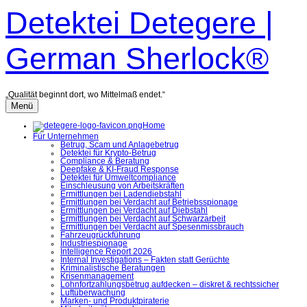
Zum
Detektei Detegere |
Inhalt
überspringen
German Sherlock®
„Qualität beginnt dort, wo Mittelmaß endet.“
Menü
Home
Für Unternehmen
Betrug, Scam und Anlagebetrug
Detektei für Krypto-Betrug
Compliance & Beratung
Deepfake & KI-Fraud Response
Detektei für Umweltcompliance
Einschleusung von Arbeitskräften
Ermittlungen bei Ladendiebstahl
Ermittlungen bei Verdacht auf Betriebsspionage
Ermittlungen bei Verdacht auf Diebstahl
Ermittlungen bei Verdacht auf Schwarzarbeit
Ermittlungen bei Verdacht auf Spesenmissbrauch
Fahrzeugrückführung
Industriespionage
Intelligence Report 2026
Internal Investigations – Fakten statt Gerüchte
Kriminalistische Beratungen
Krisenmanagement
Lohnfortzahlungsbetrug aufdecken – diskret & rechtssicher
Luftüberwachung
Marken- und Produktpiraterie