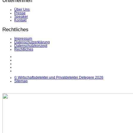
Unternehmen
Über Uns
Presse
Speaker
Kontakt
Rechtliches
Impressum
Datenschutzerklärung
Datenschutzkonzept
Rechtliches
LinkedIn
Facebook
Instagram
YouTube
X
© Wirtschaftsdetektei und Privatdetektei Detegere 2026
Sitemap