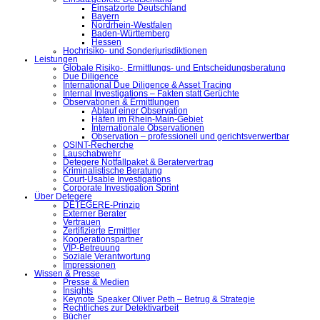
Einsatzorte Deutschland
Bayern
Nordrhein-Westfalen
Baden-Württemberg
Hessen
Hochrisiko- und Sonderjurisdiktionen
Leistungen
Globale Risiko-, Ermittlungs- und Entscheidungsberatung
Due Diligence
International Due Diligence & Asset Tracing
Internal Investigations – Fakten statt Gerüchte
Observationen & Ermittlungen
Ablauf einer Observation
Häfen im Rhein-Main-Gebiet
Internationale Observationen
Observation – professionell und gerichtsverwertbar
OSINT-Recherche
Lauschabwehr
Detegere Notfallpaket & Beratervertrag
Kriminalistische Beratung
Court-Usable Investigations
Corporate Investigation Sprint
Über Detegere
DETEGERE-Prinzip
Externer Berater
Vertrauen
Zertifizierte Ermittler
Kooperationspartner
VIP-Betreuung
Soziale Verantwortung
Impressionen
Wissen & Presse
Presse & Medien
Insights
Keynote Speaker Oliver Peth – Betrug & Strategie
Rechtliches zur Detektivarbeit
Bücher