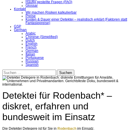
Häufig gestellte Fragen (FAQ)
Glossar
Kontakt
Wir machen Risiken kalkulierbar
Preise
Kosten & Dauer einer Detektei – realistisch erklärt (Faktoren statt
Fantasiepreise)
GSP
German
Arabic
Chinese (Simplified)
Dutch
English
French
German
Italian
Portuguese
Russian
Spanish
Suchen
nach:
Detektei für Rodenbach* –
diskret, erfahren und
bundesweit im Einsatz
Die Detektei Detegere ist für Sie in
Rodenbach
im Einsatz.