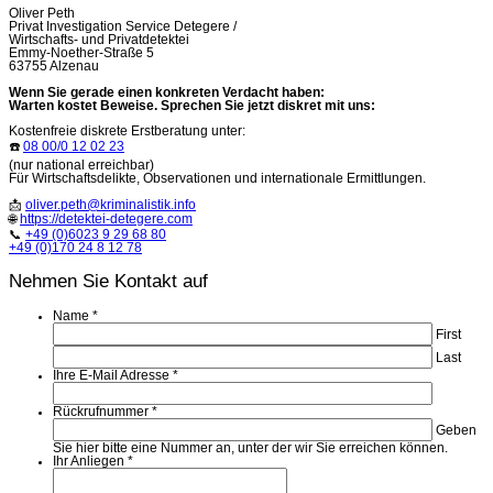
Oliver Peth
Privat Investigation Service Detegere /
Wirtschafts- und Privatdetektei
Emmy-Noether-Straße 5
63755 Alzenau
Wenn Sie gerade einen konkreten Verdacht haben:
Warten kostet Beweise. Sprechen Sie jetzt diskret mit uns:
Kostenfreie diskrete Erstberatung unter:
☎️
08 00/0 12 02 23
(nur national erreichbar)
Für Wirtschaftsdelikte, Observationen und internationale Ermittlungen.
📩
oliver.peth@kriminalistik.info
🌐
https://detektei-detegere.com
📞
+49 (0)6023 9 29 68 80
+49 (0)170 24 8 12 78
Nehmen Sie Kontakt auf
Name
*
First
Last
Ihre E-Mail Adresse
*
Rückrufnummer
*
Geben
Sie hier bitte eine Nummer an, unter der wir Sie erreichen können.
Ihr Anliegen
*