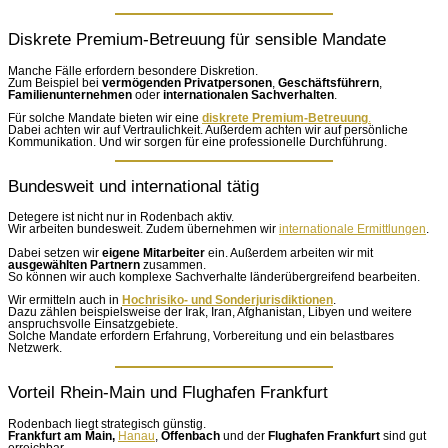
Diskrete Premium-Betreuung für sensible Mandate
Manche Fälle erfordern besondere Diskretion.
Zum Beispiel bei
vermögenden Privatpersonen
,
Geschäftsführern
,
Familienunternehmen
oder
internationalen Sachverhalten
.
Für solche Mandate bieten wir eine
diskrete Premium-Betreuung
.
Dabei achten wir auf Vertraulichkeit. Außerdem achten wir auf persönliche
Kommunikation. Und wir sorgen für eine professionelle Durchführung.
Bundesweit und international tätig
Detegere ist nicht nur in Rodenbach aktiv.
Wir arbeiten bundesweit. Zudem übernehmen wir
internationale Ermittlungen
.
Dabei setzen wir
eigene Mitarbeiter
ein. Außerdem arbeiten wir mit
ausgewählten Partnern
zusammen.
So können wir auch komplexe Sachverhalte länderübergreifend bearbeiten.
Wir ermitteln auch in
Hochrisiko- und Sonderjurisdiktionen
.
Dazu zählen beispielsweise der Irak, Iran, Afghanistan, Libyen und weitere
anspruchsvolle Einsatzgebiete.
Solche Mandate erfordern Erfahrung, Vorbereitung und ein belastbares
Netzwerk.
Vorteil Rhein-Main und Flughafen Frankfurt
Rodenbach liegt strategisch günstig.
Frankfurt am Main,
Hanau
,
Offenbach
und der
Flughafen Frankfurt
sind gut
erreichbar.