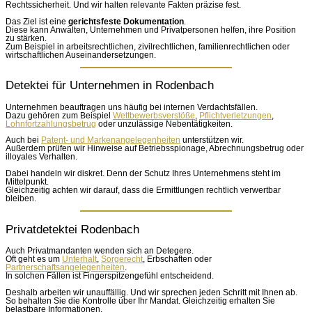
Rechtssicherheit. Und wir halten relevante Fakten präzise fest.
Das Ziel ist eine
gerichtsfeste Dokumentation
.
Diese kann Anwälten, Unternehmen und Privatpersonen helfen, ihre Position
zu stärken.
Zum Beispiel in arbeitsrechtlichen, zivilrechtlichen, familienrechtlichen oder
wirtschaftlichen Auseinandersetzungen.
Detektei für Unternehmen in Rodenbach
Unternehmen beauftragen uns häufig bei internen Verdachtsfällen.
Dazu gehören zum Beispiel
Wettbewerbsverstöße
,
Pflichtverletzungen
,
Lohnfortzahlungsbetrug
oder unzulässige Nebentätigkeiten.
Auch bei
Patent- und Markenangelegenheiten
unterstützen wir.
Außerdem prüfen wir Hinweise auf Betriebsspionage, Abrechnungsbetrug oder
illoyales Verhalten.
Dabei handeln wir diskret. Denn der Schutz Ihres Unternehmens steht im
Mittelpunkt.
Gleichzeitig achten wir darauf, dass die Ermittlungen rechtlich verwertbar
bleiben.
Privatdetektei Rodenbach
Auch Privatmandanten wenden sich an Detegere.
Oft geht es um
Unterhalt
,
Sorgerecht
, Erbschaften oder
Partnerschaftsangelegenheiten
.
In solchen Fällen ist Fingerspitzengefühl entscheidend.
Deshalb arbeiten wir unauffällig. Und wir sprechen jeden Schritt mit Ihnen ab.
So behalten Sie die Kontrolle über Ihr Mandat. Gleichzeitig erhalten Sie
belastbare Informationen.