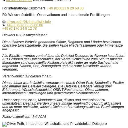
☎️
08 00/0 12 02 23
(nur national erreichbar)
For International Customers:
+49 (0)6023 9 29 68 80
Für Wirtschaftsdelikte, Observationen und internationale Ermittlungen.
📩
oliver.peth@kriminalistik.info
📞
+49 (0)6023 9 29 68 80
+49 (0)170 24 8 12 78
Hinweis zu Einsatzgebieten*
Die auf dieser Website genannten Städte, Regionen und Länder bezeichnen
operative Einsatzgebiete. Sie stellen keine Niederlassungen oder Firmensitze
dar.
Alle Einsätze werden zentral über die Detektei Detegere in Alzenau koordiniert.
Aus Gründen des Datenschutzes, der Vertraulichkeit und zum Schutz unserer
Mandanten sind dargestellte Fallbeispiele fiktiv oder an reale Sachverhalte
angelehnt. Namen, Orte, Zeitangaben und einzelne Umstände wurden
verändert.
Verantwortlich für diesen Inhalt:
Dieser Inhalt wurde fachlich verantwortet durch Oliver Peth, Kriminalist, Profiler
und Inhaber der Detektei Detegere. Die Detektei Detegere verfügt über
Erfahrung in Wirtschaftsdetektei, OSINT-Recherchen, Observationen,
internationalen Ermittlungen und gerichtsfester Dokumentation.
Unser Anspruch ist es, Mandanten klar, diskret und rechtssicher zu
unterstützen. Deshalb werden unsere Inhalte regelmäßig geprüft, aktualisiert
und an neue rechtliche, wirtschaftliche und ermittlungstaktische Entwicklungen
angepasst.
Zuletzt aktualisiert: Juli 2026