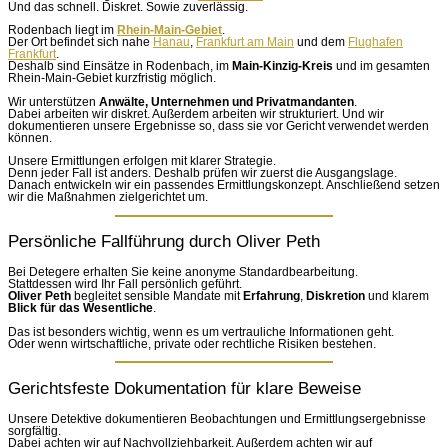
Und das schnell. Diskret. Sowie zuverlässig.
Rodenbach liegt im
Rhein-Main-Gebiet
.
Der Ort befindet sich nahe
Hanau
,
Frankfurt am Main
und dem
Flughafen
Frankfurt
.
Deshalb sind Einsätze in Rodenbach, im
Main-Kinzig-Kreis
und im gesamten
Rhein-Main-Gebiet kurzfristig möglich.
Wir unterstützen
Anwälte, Unternehmen und Privatmandanten
.
Dabei arbeiten wir diskret. Außerdem arbeiten wir strukturiert. Und wir
dokumentieren unsere Ergebnisse so, dass sie vor Gericht verwendet werden
können.
Unsere Ermittlungen erfolgen mit klarer Strategie.
Denn jeder Fall ist anders. Deshalb prüfen wir zuerst die Ausgangslage.
Danach entwickeln wir ein passendes Ermittlungskonzept. Anschließend setzen
wir die Maßnahmen zielgerichtet um.
Persönliche Fallführung durch Oliver Peth
Bei Detegere erhalten Sie keine anonyme Standardbearbeitung.
Stattdessen wird Ihr Fall persönlich geführt.
Oliver Peth
begleitet sensible Mandate mit
Erfahrung
,
Diskretion
und klarem
Blick für das Wesentliche
.
Das ist besonders wichtig, wenn es um vertrauliche Informationen geht.
Oder wenn wirtschaftliche, private oder rechtliche Risiken bestehen.
Gerichtsfeste Dokumentation für klare Beweise
Unsere Detektive dokumentieren Beobachtungen und Ermittlungsergebnisse
sorgfältig.
Dabei achten wir auf Nachvollziehbarkeit. Außerdem achten wir auf