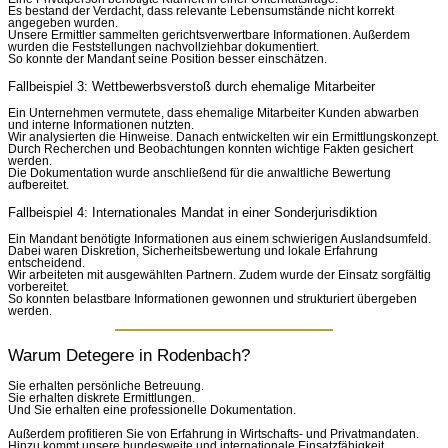
Es bestand der Verdacht, dass relevante Lebensumstände nicht korrekt
angegeben wurden.
Unsere Ermittler sammelten gerichtsverwertbare Informationen. Außerdem
wurden die Feststellungen nachvollziehbar dokumentiert.
So konnte der Mandant seine Position besser einschätzen.
Fallbeispiel 3: Wettbewerbsverstoß durch ehemalige Mitarbeiter
Ein Unternehmen vermutete, dass ehemalige Mitarbeiter Kunden abwarben
und interne Informationen nutzten.
Wir analysierten die Hinweise. Danach entwickelten wir ein Ermittlungskonzept.
Durch Recherchen und Beobachtungen konnten wichtige Fakten gesichert
werden.
Die Dokumentation wurde anschließend für die anwaltliche Bewertung
aufbereitet.
Fallbeispiel 4: Internationales Mandat in einer Sonderjurisdiktion
Ein Mandant benötigte Informationen aus einem schwierigen Auslandsumfeld.
Dabei waren Diskretion, Sicherheitsbewertung und lokale Erfahrung
entscheidend.
Wir arbeiteten mit ausgewählten Partnern. Zudem wurde der Einsatz sorgfältig
vorbereitet.
So konnten belastbare Informationen gewonnen und strukturiert übergeben
werden.
Warum Detegere in Rodenbach?
Sie erhalten persönliche Betreuung.
Sie erhalten diskrete Ermittlungen.
Und Sie erhalten eine professionelle Dokumentation.
Außerdem profitieren Sie von Erfahrung in Wirtschafts- und Privatmandaten.
Hinzu kommt unsere bundesweite und internationale Einsatzfähigkeit.