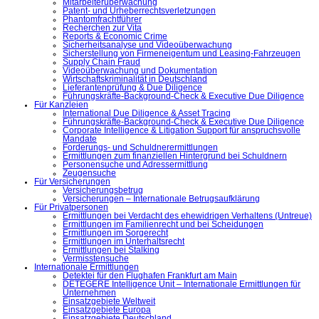
Mitarbeiterüberwachung
Patent- und Urheberrechtsverletzungen
Phantomfrachtführer
Recherchen zur Vita
Reports & Economic Crime
Sicherheitsanalyse und Videoüberwachung
Sicherstellung von Firmeneigentum und Leasing-Fahrzeugen
Supply Chain Fraud
Videoüberwachung und Dokumentation
Wirtschaftskriminalität in Deutschland
Lieferantenprüfung & Due Diligence
Führungskräfte-Background-Check & Executive Due Diligence
Für Kanzleien
International Due Diligence & Asset Tracing
Führungskräfte-Background-Check & Executive Due Diligence
Corporate Intelligence & Litigation Support für anspruchsvolle
Mandate
Forderungs- und Schuldnerermittlungen
Ermittlungen zum finanziellen Hintergrund bei Schuldnern
Personensuche und Adressermittlung
Zeugensuche
Für Versicherungen
Versicherungsbetrug
Versicherungen – Internationale Betrugsaufklärung
Für Privatpersonen
Ermittlungen bei Verdacht des ehewidrigen Verhaltens (Untreue)
Ermittlungen im Familienrecht und bei Scheidungen
Ermittlungen im Sorgerecht
Ermittlungen im Unterhaltsrecht
Ermittlungen bei Stalking
Vermisstensuche
Internationale Ermittlungen
Detektei für den Flughafen Frankfurt am Main
DETEGERE Intelligence Unit – Internationale Ermittlungen für
Unternehmen
Einsatzgebiete Weltweit
Einsatzgebiete Europa
Einsatzgebiete Deutschland