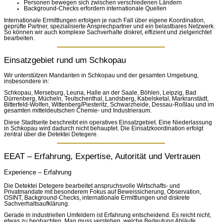
Personen bewegen sich zwischen verschiedenen Ländern
Background-Checks erfordern internationale Quellen
Internationale Ermittlungen erfolgen je nach Fall über eigene Koordination,
geprüfte Partner, spezialisierte Ansprechpartner und ein belastbares Netzwerk.
So können wir auch komplexe Sachverhalte diskret, effizient und zielgerichtet
bearbeiten.
Einsatzgebiet rund um Schkopau
Wir unterstützen Mandanten in Schkopau und der gesamten Umgebung,
insbesondere in:
Schkopau, Merseburg, Leuna, Halle an der Saale, Böhlen, Leipzig, Bad
Dürrenberg, Mücheln, Teutschenthal, Landsberg, Kabelsketal, Markranstädt,
Bitterfeld-Wolfen, Wittenberg/Piesteritz, Schwarzheide, Dessau-Roßlau und im
gesamten mitteldeutschen Chemie- und Industrieraum.
Diese Stadtseite beschreibt ein operatives Einsatzgebiet. Eine Niederlassung
in Schkopau wird dadurch nicht behauptet. Die Einsatzkoordination erfolgt
zentral über die Detektei Detegere.
EEAT – Erfahrung, Expertise, Autorität und Vertrauen
Experience – Erfahrung
Die Detektei Detegere bearbeitet anspruchsvolle Wirtschafts- und
Privatmandate mit besonderem Fokus auf Beweissicherung, Observation,
OSINT, Background-Checks, internationale Ermittlungen und diskrete
Sachverhaltsaufklärung.
Gerade in industriellen Umfeldern ist Erfahrung entscheidend. Es reicht nicht,
etwas zu beobachten. Man muss verstehen, welche Bedeutung Abläufe,