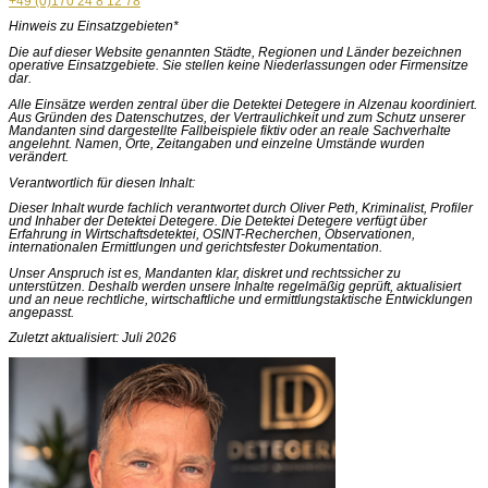
+49 (0)170 24 8 12 78
Hinweis zu Einsatzgebieten*
Die auf dieser Website genannten Städte, Regionen und Länder bezeichnen
operative Einsatzgebiete. Sie stellen keine Niederlassungen oder Firmensitze
dar.
Alle Einsätze werden zentral über die Detektei Detegere in Alzenau koordiniert.
Aus Gründen des Datenschutzes, der Vertraulichkeit und zum Schutz unserer
Mandanten sind dargestellte Fallbeispiele fiktiv oder an reale Sachverhalte
angelehnt. Namen, Orte, Zeitangaben und einzelne Umstände wurden
verändert.
Verantwortlich für diesen Inhalt:
Dieser Inhalt wurde fachlich verantwortet durch Oliver Peth, Kriminalist, Profiler
und Inhaber der Detektei Detegere. Die Detektei Detegere verfügt über
Erfahrung in Wirtschaftsdetektei, OSINT-Recherchen, Observationen,
internationalen Ermittlungen und gerichtsfester Dokumentation.
Unser Anspruch ist es, Mandanten klar, diskret und rechtssicher zu
unterstützen. Deshalb werden unsere Inhalte regelmäßig geprüft, aktualisiert
und an neue rechtliche, wirtschaftliche und ermittlungstaktische Entwicklungen
angepasst.
Zuletzt aktualisiert: Juli 2026