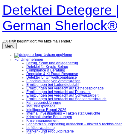
Zum
Detektei Detegere |
Inhalt
überspringen
German Sherlock®
„Qualität beginnt dort, wo Mittelmaß endet.“
Menü
Home
Für Unternehmen
Betrug, Scam und Anlagebetrug
Detektei für Krypto-Betrug
Compliance & Beratung
Deepfake & KI-Fraud Response
Detektei für Umweltcompliance
Einschleusung von Arbeitskräften
Ermittlungen bei Ladendiebstahl
Ermittlungen bei Verdacht auf Betriebsspionage
Ermittlungen bei Verdacht auf Diebstahl
Ermittlungen bei Verdacht auf Schwarzarbeit
Ermittlungen bei Verdacht auf Spesenmissbrauch
Fahrzeugrückführung
Industriespionage
Intelligence Report 2026
Internal Investigations – Fakten statt Gerüchte
Kriminalistische Beratungen
Krisenmanagement
Lohnfortzahlungsbetrug aufdecken – diskret & rechtssicher
Luftüberwachung
Marken- und Produktpiraterie