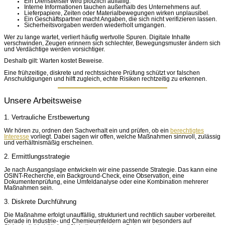
Ein Dienstleister wird plötzlich auffällig.
Interne Informationen tauchen außerhalb des Unternehmens auf.
Lieferpapiere, Zeiten oder Materialbewegungen wirken unplausibel.
Ein Geschäftspartner macht Angaben, die sich nicht verifizieren lassen.
Sicherheitsvorgaben werden wiederholt umgangen.
Wer zu lange wartet, verliert häufig wertvolle Spuren. Digitale Inhalte
verschwinden, Zeugen erinnern sich schlechter, Bewegungsmuster ändern sich
und Verdächtige werden vorsichtiger.
Deshalb gilt: Warten kostet Beweise.
Eine frühzeitige, diskrete und rechtssichere Prüfung schützt vor falschen
Anschuldigungen und hilft zugleich, echte Risiken rechtzeitig zu erkennen.
Unsere Arbeitsweise
1. Vertrauliche Erstbewertung
Wir hören zu, ordnen den Sachverhalt ein und prüfen, ob ein
berechtigtes
Interesse
vorliegt. Dabei sagen wir offen, welche Maßnahmen sinnvoll, zulässig
und verhältnismäßig erscheinen.
2. Ermittlungsstrategie
Je nach Ausgangslage entwickeln wir eine passende Strategie. Das kann eine
OSINT-Recherche, ein Background-Check, eine Observation, eine
Dokumentenprüfung, eine Umfeldanalyse oder eine Kombination mehrerer
Maßnahmen sein.
3. Diskrete Durchführung
Die Maßnahme erfolgt unauffällig, strukturiert und rechtlich sauber vorbereitet.
Gerade in Industrie- und Chemieumfeldern achten wir besonders auf