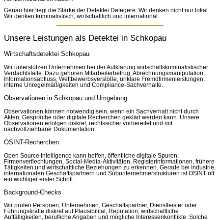
Genau hier liegt die Stärke der Detektei Detegere: Wir denken nicht nur lokal.
Wir denken kriminalistisch, wirtschaftlich und international.
Unsere Leistungen als Detektei in Schkopau
Wirtschaftsdetektei Schkopau
Wir unterstützen Unternehmen bei der Aufklärung wirtschaftskriminalistischer
Verdachtsfälle. Dazu gehören Mitarbeiterbetrug, Abrechnungsmanipulation,
Informationsabfluss, Wettbewerbsverstöße, unklare Fremdfirmenleistungen,
interne Unregelmäßigkeiten und Compliance-Sachverhalte.
Observationen in Schkopau und Umgebung
Observationen können notwendig sein, wenn ein Sachverhalt nicht durch
Akten, Gespräche oder digitale Recherchen geklärt werden kann. Unsere
Observationen erfolgen diskret, rechtssicher vorbereitet und mit
nachvollziehbarer Dokumentation.
OSINT-Recherchen
Open Source Intelligence kann helfen, öffentliche digitale Spuren,
Firmenverflechtungen, Social-Media-Aktivitäten, Registerinformationen, frühere
Tätigkeiten und wirtschaftliche Beziehungen zu erkennen. Gerade bei Industrie,
internationalen Geschäftspartnern und Subunternehmerstrukturen ist OSINT oft
ein wichtiger erster Schritt.
Background-Checks
Wir prüfen Personen, Unternehmen, Geschäftspartner, Dienstleister oder
Führungskräfte diskret auf Plausibilität, Reputation, wirtschaftliche
Auffälligkeiten, berufliche Angaben und mögliche Interessenkonflikte. Solche