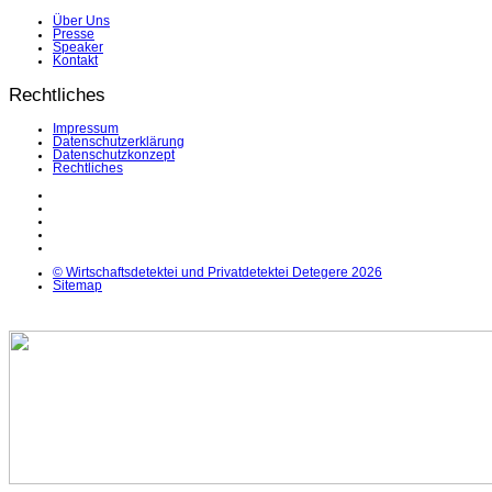
Über Uns
Presse
Speaker
Kontakt
Rechtliches
Impressum
Datenschutzerklärung
Datenschutzkonzept
Rechtliches
LinkedIn
Facebook
Instagram
YouTube
X
© Wirtschaftsdetektei und Privatdetektei Detegere 2026
Sitemap