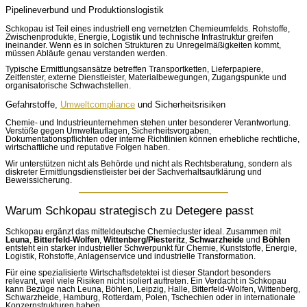
Pipelineverbund und Produktionslogistik
Schkopau ist Teil eines industriell eng vernetzten Chemieumfelds. Rohstoffe,
Zwischenprodukte, Energie, Logistik und technische Infrastruktur greifen
ineinander. Wenn es in solchen Strukturen zu Unregelmäßigkeiten kommt,
müssen Abläufe genau verstanden werden.
Typische Ermittlungsansätze betreffen Transportketten, Lieferpapiere,
Zeitfenster, externe Dienstleister, Materialbewegungen, Zugangspunkte und
organisatorische Schwachstellen.
Gefahrstoffe,
Umweltcompliance
und Sicherheitsrisiken
Chemie- und Industrieunternehmen stehen unter besonderer Verantwortung.
Verstöße gegen Umweltauflagen, Sicherheitsvorgaben,
Dokumentationspflichten oder interne Richtlinien können erhebliche rechtliche,
wirtschaftliche und reputative Folgen haben.
Wir unterstützen nicht als Behörde und nicht als Rechtsberatung, sondern als
diskreter Ermittlungsdienstleister bei der Sachverhaltsaufklärung und
Beweissicherung.
Warum Schkopau strategisch zu Detegere passt
Schkopau ergänzt das mitteldeutsche Chemiecluster ideal. Zusammen mit
Leuna
,
Bitterfeld-Wolfen
,
Wittenberg/Piesteritz
,
Schwarzheide
und
Böhlen
entsteht ein starker industrieller Schwerpunkt für Chemie, Kunststoffe, Energie,
Logistik, Rohstoffe, Anlagenservice und industrielle Transformation.
Für eine spezialisierte Wirtschaftsdetektei ist dieser Standort besonders
relevant, weil viele Risiken nicht isoliert auftreten. Ein Verdacht in Schkopau
kann Bezüge nach Leuna, Böhlen, Leipzig, Halle, Bitterfeld-Wolfen, Wittenberg,
Schwarzheide, Hamburg, Rotterdam, Polen, Tschechien oder in internationale
Konzernstrukturen haben.