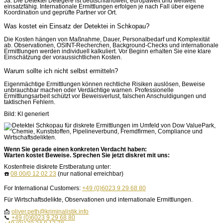
Ja. Die Detektei Detegere ist deutschlandweit, europaweit und weltweit
einsatzfähig. Internationale Ermittlungen erfolgen je nach Fall über eigene
Koordination und geprüfte Partner vor Ort.
Was kostet ein Einsatz der Detektei in Schkopau?
Die Kosten hängen von Maßnahme, Dauer, Personalbedarf und Komplexität
ab. Observationen, OSINT-Recherchen, Background-Checks und internationale
Ermittlungen werden individuell kalkuliert. Vor Beginn erhalten Sie eine klare
Einschätzung der voraussichtlichen Kosten.
Warum sollte ich nicht selbst ermitteln?
Eigenmächtige Ermittlungen können rechtliche Risiken auslösen, Beweise
unbrauchbar machen oder Verdächtige warnen. Professionelle
Ermittlungsarbeit schützt vor Beweisverlust, falschen Anschuldigungen und
taktischen Fehlern.
Bild: KI generiert
Wenn Sie gerade einen konkreten Verdacht haben:
Warten kostet Beweise. Sprechen Sie jetzt diskret mit uns:
Kostenfreie diskrete Erstberatung unter:
☎️
08 00/0 12 02 23
(nur national erreichbar)
For International Customers:
+49 (0)6023 9 29 68 80
Für Wirtschaftsdelikte, Observationen und internationale Ermittlungen.
📩
oliver.peth@kriminalistik.info
📞
+49 (0)6023 9 29 68 80