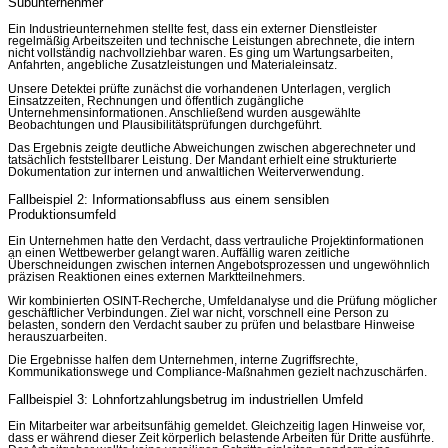
Subunternehmer
Ein Industrieunternehmen stellte fest, dass ein externer Dienstleister
regelmäßig Arbeitszeiten und technische Leistungen abrechnete, die intern
nicht vollständig nachvollziehbar waren. Es ging um Wartungsarbeiten,
Anfahrten, angebliche Zusatzleistungen und Materialeinsatz.
Unsere Detektei prüfte zunächst die vorhandenen Unterlagen, verglich
Einsatzzeiten, Rechnungen und öffentlich zugängliche
Unternehmensinformationen. Anschließend wurden ausgewählte
Beobachtungen und Plausibilitätsprüfungen durchgeführt.
Das Ergebnis zeigte deutliche Abweichungen zwischen abgerechneter und
tatsächlich feststellbarer Leistung. Der Mandant erhielt eine strukturierte
Dokumentation zur internen und anwaltlichen Weiterverwendung.
Fallbeispiel 2: Informationsabfluss aus einem sensiblen
Produktionsumfeld
Ein Unternehmen hatte den Verdacht, dass vertrauliche Projektinformationen
an einen Wettbewerber gelangt waren. Auffällig waren zeitliche
Überschneidungen zwischen internen Angebotsprozessen und ungewöhnlich
präzisen Reaktionen eines externen Marktteilnehmers.
Wir kombinierten OSINT-Recherche, Umfeldanalyse und die Prüfung möglicher
geschäftlicher Verbindungen. Ziel war nicht, vorschnell eine Person zu
belasten, sondern den Verdacht sauber zu prüfen und belastbare Hinweise
herauszuarbeiten.
Die Ergebnisse halfen dem Unternehmen, interne Zugriffsrechte,
Kommunikationswege und Compliance-Maßnahmen gezielt nachzuschärfen.
Fallbeispiel 3: Lohnfortzahlungsbetrug im industriellen Umfeld
Ein Mitarbeiter war arbeitsunfähig gemeldet. Gleichzeitig lagen Hinweise vor,
dass er während dieser Zeit körperlich belastende Arbeiten für Dritte ausführte.