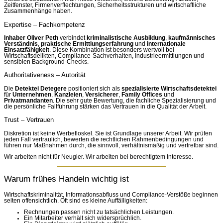
Zeitfenster, Firmenverflechtungen, Sicherheitsstrukturen und wirtschaftliche
Zusammenhänge haben.
Expertise – Fachkompetenz
Inhaber Oliver Peth
verbindet
kriminalistische Ausbildung
,
kaufmännisches
Verständnis
,
praktische Ermittlungserfahrung
und
internationale
Einsatzfähigkeit
. Diese Kombination ist besonders wertvoll bei
Wirtschaftsdelikten, Compliance-Sachverhalten, Industrieermittlungen und
sensiblen Background-Checks.
Authoritativeness – Autorität
Die
Detektei Detegere
positioniert sich als
spezialisierte Wirtschaftsdetektei
für
Unternehmen
,
Kanzleien
,
Versicherer
,
Family Offices
und
Privatmandanten
. Die sehr gute Bewertung, die fachliche Spezialisierung und
die persönliche Fallführung stärken das Vertrauen in die Qualität der Arbeit.
Trust – Vertrauen
Diskretion ist keine Werbefloskel. Sie ist Grundlage unserer Arbeit. Wir prüfen
jeden Fall vertraulich, bewerten die rechtlichen Rahmenbedingungen und
führen nur Maßnahmen durch, die sinnvoll, verhältnismäßig und vertretbar sind.
Wir arbeiten nicht für Neugier. Wir arbeiten bei berechtigtem Interesse.
Warum frühes Handeln wichtig ist
Wirtschaftskriminalität, Informationsabfluss und Compliance-Verstöße beginnen
selten offensichtlich. Oft sind es kleine Auffälligkeiten:
Rechnungen passen nicht zu tatsächlichen Leistungen.
Ein Mitarbeiter verhält sich widersprüchlich.