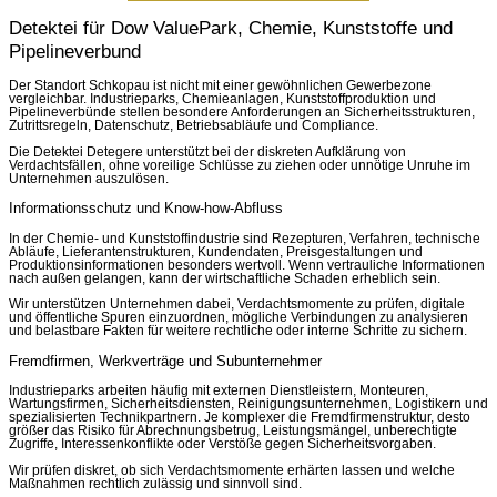
Detektei für Dow ValuePark, Chemie, Kunststoffe und
Pipelineverbund
Der Standort Schkopau ist nicht mit einer gewöhnlichen Gewerbezone
vergleichbar. Industrieparks, Chemieanlagen, Kunststoffproduktion und
Pipelineverbünde stellen besondere Anforderungen an Sicherheitsstrukturen,
Zutrittsregeln, Datenschutz, Betriebsabläufe und Compliance.
Die Detektei Detegere unterstützt bei der diskreten Aufklärung von
Verdachtsfällen, ohne voreilige Schlüsse zu ziehen oder unnötige Unruhe im
Unternehmen auszulösen.
Informationsschutz und Know-how-Abfluss
In der Chemie- und Kunststoffindustrie sind Rezepturen, Verfahren, technische
Abläufe, Lieferantenstrukturen, Kundendaten, Preisgestaltungen und
Produktionsinformationen besonders wertvoll. Wenn vertrauliche Informationen
nach außen gelangen, kann der wirtschaftliche Schaden erheblich sein.
Wir unterstützen Unternehmen dabei, Verdachtsmomente zu prüfen, digitale
und öffentliche Spuren einzuordnen, mögliche Verbindungen zu analysieren
und belastbare Fakten für weitere rechtliche oder interne Schritte zu sichern.
Fremdfirmen, Werkverträge und Subunternehmer
Industrieparks arbeiten häufig mit externen Dienstleistern, Monteuren,
Wartungsfirmen, Sicherheitsdiensten, Reinigungsunternehmen, Logistikern und
spezialisierten Technikpartnern. Je komplexer die Fremdfirmenstruktur, desto
größer das Risiko für Abrechnungsbetrug, Leistungsmängel, unberechtigte
Zugriffe, Interessenkonflikte oder Verstöße gegen Sicherheitsvorgaben.
Wir prüfen diskret, ob sich Verdachtsmomente erhärten lassen und welche
Maßnahmen rechtlich zulässig und sinnvoll sind.