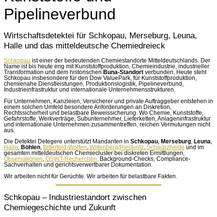
Pipelineverbund
Wirtschaftsdetektei für Schkopau, Merseburg, Leuna,
Halle und das mitteldeutsche Chemiedreieck
Schkopau
ist einer der bedeutenden Chemiestandorte Mitteldeutschlands. Der
Name ist bis heute eng mit Kunststoffproduktion, Chemieindustrie, industrieller
Transformation und dem historischen
Buna-Standort
verbunden. Heute steht
Schkopau insbesondere für den Dow ValuePark, für Kunststoffproduktion,
chemienahe Dienstleistungen, Produktionslogistik, Pipelineverbund,
Industrieinfrastruktur und internationale Unternehmensstrukturen.
Für Unternehmen, Kanzleien, Versicherer und private Auftraggeber entstehen in
einem solchen Umfeld besondere Anforderungen an Diskretion,
Rechtssicherheit und belastbare Beweissicherung. Wo Chemie, Kunststoffe,
Gefahrstoffe, Werkverträge, Subunternehmer, Lieferketten, Anlageninfrastruktur
und internationale Unternehmen zusammentreffen, reichen Vermutungen nicht
aus.
Die Detektei Detegere unterstützt Mandanten in
Schkopau
,
Merseburg
,
Leuna
,
Halle
,
Böhlen
,
Bitterfeld-Wolfen
,
Wittenberg/Piesteritz
,
Schwarzheide
und im
gesamten mitteldeutschen Chemiecluster bei diskreten Ermittlungen,
Observationen
,
OSINT-Recherchen,
Background-Checks, Compliance-
Sachverhalten und gerichtsverwertbarer Dokumentation.
Wir arbeiten nicht für Gerüchte. Wir arbeiten für belastbare Fakten.
Schkopau – Industriestandort zwischen
Chemiegeschichte und Zukunft