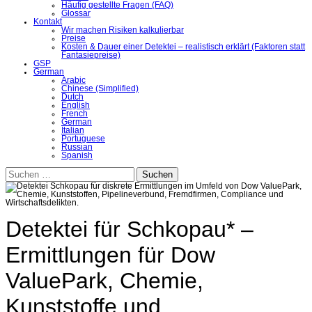
Häufig gestellte Fragen (FAQ)
Glossar
Kontakt
Wir machen Risiken kalkulierbar
Preise
Kosten & Dauer einer Detektei – realistisch erklärt (Faktoren statt
Fantasiepreise)
GSP
German
Arabic
Chinese (Simplified)
Dutch
English
French
German
Italian
Portuguese
Russian
Spanish
Suchen
nach:
Detektei für Schkopau* –
Ermittlungen für Dow
ValuePark, Chemie,
Kunststoffe und