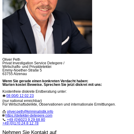
Oliver Peth
Privat Investigation Service Detegere /
Wirtschafts- und Privatdetektei
Emmy-Noether-Straße 5
63755 Alzenau
Wenn Sie gerade einen konkreten Verdacht haben:
Warten kostet Beweise. Sprechen Sie jetzt diskret mit uns:
Kostenfreie diskrete Erstberatung unter:
☎️
08 00/0 12 02 23
(nur national erreichbar)
Für Wirtschaftsdelikte, Observationen und internationale Ermittlungen.
📩
oliver.peth@kriminalistik.info
🌐
https://detektei-detegere.com
📞
+49 (0)6023 9 29 68 80
+49 (0)170 24 8 12 78
Nehmen Sie Kontakt auf