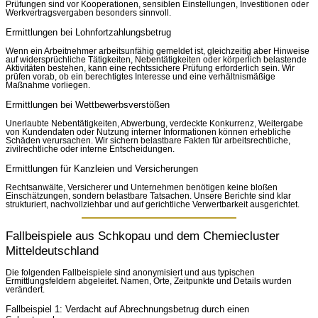
Prüfungen sind vor Kooperationen, sensiblen Einstellungen, Investitionen oder
Werkvertragsvergaben besonders sinnvoll.
Ermittlungen bei Lohnfortzahlungsbetrug
Wenn ein Arbeitnehmer arbeitsunfähig gemeldet ist, gleichzeitig aber Hinweise
auf widersprüchliche Tätigkeiten, Nebentätigkeiten oder körperlich belastende
Aktivitäten bestehen, kann eine rechtssichere Prüfung erforderlich sein. Wir
prüfen vorab, ob ein berechtigtes Interesse und eine verhältnismäßige
Maßnahme vorliegen.
Ermittlungen bei Wettbewerbsverstößen
Unerlaubte Nebentätigkeiten, Abwerbung, verdeckte Konkurrenz, Weitergabe
von Kundendaten oder Nutzung interner Informationen können erhebliche
Schäden verursachen. Wir sichern belastbare Fakten für arbeitsrechtliche,
zivilrechtliche oder interne Entscheidungen.
Ermittlungen für Kanzleien und Versicherungen
Rechtsanwälte, Versicherer und Unternehmen benötigen keine bloßen
Einschätzungen, sondern belastbare Tatsachen. Unsere Berichte sind klar
strukturiert, nachvollziehbar und auf gerichtliche Verwertbarkeit ausgerichtet.
Fallbeispiele aus Schkopau und dem Chemiecluster
Mitteldeutschland
Die folgenden Fallbeispiele sind anonymisiert und aus typischen
Ermittlungsfeldern abgeleitet. Namen, Orte, Zeitpunkte und Details wurden
verändert.
Fallbeispiel 1: Verdacht auf Abrechnungsbetrug durch einen