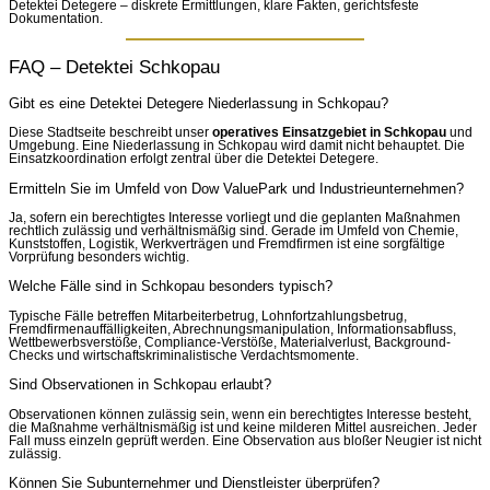
Detektei Detegere – diskrete Ermittlungen, klare Fakten, gerichtsfeste
Dokumentation.
FAQ – Detektei Schkopau
Gibt es eine Detektei Detegere Niederlassung in Schkopau?
Diese Stadtseite beschreibt unser
operatives Einsatzgebiet in Schkopau
und
Umgebung. Eine Niederlassung in Schkopau wird damit nicht behauptet. Die
Einsatzkoordination erfolgt zentral über die Detektei Detegere.
Ermitteln Sie im Umfeld von Dow ValuePark und Industrieunternehmen?
Ja, sofern ein berechtigtes Interesse vorliegt und die geplanten Maßnahmen
rechtlich zulässig und verhältnismäßig sind. Gerade im Umfeld von Chemie,
Kunststoffen, Logistik, Werkverträgen und Fremdfirmen ist eine sorgfältige
Vorprüfung besonders wichtig.
Welche Fälle sind in Schkopau besonders typisch?
Typische Fälle betreffen Mitarbeiterbetrug, Lohnfortzahlungsbetrug,
Fremdfirmenauffälligkeiten, Abrechnungsmanipulation, Informationsabfluss,
Wettbewerbsverstöße, Compliance-Verstöße, Materialverlust, Background-
Checks und wirtschaftskriminalistische Verdachtsmomente.
Sind Observationen in Schkopau erlaubt?
Observationen können zulässig sein, wenn ein berechtigtes Interesse besteht,
die Maßnahme verhältnismäßig ist und keine milderen Mittel ausreichen. Jeder
Fall muss einzeln geprüft werden. Eine Observation aus bloßer Neugier ist nicht
zulässig.
Können Sie Subunternehmer und Dienstleister überprüfen?