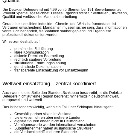
Qualität
Die Detektei Detegere ist mit 4,99 von 5 Sternen bei 191 Bewertungen auf
ProvenExpert ausgezeichnet. Dieses Ergebnis steht für Vertrauen, Diskretion,
Qualität und verlässliche Mandatsbearbeitung.
Gerade bei sensiblen Industrie-, Chemie- und Wirtschaftsmandaten ist
Vertrauen entscheidend. Mandanten müssen sicher sein, dass Informationen
vertraulich behandelt, Maßnahmen sauber geplant und Ergebnisse
professionell dokumentiert werden.
Wir setzen deshalb auf:
persönliche Fallführung
klare Kommunikation
diskrete Premium-Bearbeitung
rechtlich saubere Vorprüfung
strukturierte Ermittlungsplanung
gerichtsfeste Dokumentation
transparente Einschätzung vor Einsatzbeginn
Weltweit einsatzfähig – zentral koordiniert
Auch wenn diese Seite den Standort Schkopau beschreibt, ist die Detektei
Detegere nicht auf eine Region begrenzt. Wir ermitteln deutschlandweit,
europaweit und weltweit.
Das ist besonders wichtig, wenn ein Fall über Schkopau hinausgeht:
Geschäftspartner sitzen im Ausland
Lieferketten führen über mehrere Länder
digitale Spuren enden nicht in Deutschland
Vermögenswerte werden international verschoben
Subunternehmer haben ausländische Strukturen
ein Verdacht betrifft mehrere Standorte