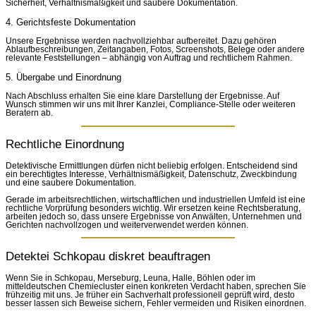
Sicherheit, Verhältnismäßigkeit und saubere Dokumentation.
4. Gerichtsfeste Dokumentation
Unsere Ergebnisse werden nachvollziehbar aufbereitet. Dazu gehören
Ablaufbeschreibungen, Zeitangaben, Fotos, Screenshots, Belege oder andere
relevante Feststellungen – abhängig von Auftrag und rechtlichem Rahmen.
5. Übergabe und Einordnung
Nach Abschluss erhalten Sie eine klare Darstellung der Ergebnisse. Auf
Wunsch stimmen wir uns mit Ihrer Kanzlei, Compliance-Stelle oder weiteren
Beratern ab.
Rechtliche Einordnung
Detektivische Ermittlungen dürfen nicht beliebig erfolgen. Entscheidend sind
ein berechtigtes Interesse, Verhältnismäßigkeit, Datenschutz, Zweckbindung
und eine saubere Dokumentation.
Gerade im arbeitsrechtlichen, wirtschaftlichen und industriellen Umfeld ist eine
rechtliche Vorprüfung besonders wichtig. Wir ersetzen keine Rechtsberatung,
arbeiten jedoch so, dass unsere Ergebnisse von Anwälten, Unternehmen und
Gerichten nachvollzogen und weiterverwendet werden können.
Detektei Schkopau diskret beauftragen
Wenn Sie in Schkopau, Merseburg, Leuna, Halle, Böhlen oder im
mitteldeutschen Chemiecluster einen konkreten Verdacht haben, sprechen Sie
frühzeitig mit uns. Je früher ein Sachverhalt professionell geprüft wird, desto
besser lassen sich Beweise sichern, Fehler vermeiden und Risiken einordnen.