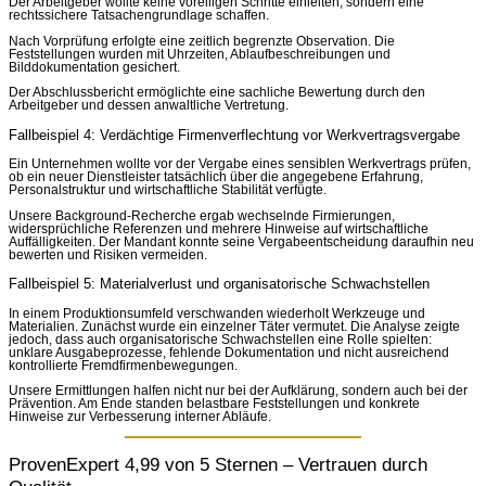
Der Arbeitgeber wollte keine voreiligen Schritte einleiten, sondern eine
rechtssichere Tatsachengrundlage schaffen.
Nach Vorprüfung erfolgte eine zeitlich begrenzte Observation. Die
Feststellungen wurden mit Uhrzeiten, Ablaufbeschreibungen und
Bilddokumentation gesichert.
Der Abschlussbericht ermöglichte eine sachliche Bewertung durch den
Arbeitgeber und dessen anwaltliche Vertretung.
Fallbeispiel 4: Verdächtige Firmenverflechtung vor Werkvertragsvergabe
Ein Unternehmen wollte vor der Vergabe eines sensiblen Werkvertrags prüfen,
ob ein neuer Dienstleister tatsächlich über die angegebene Erfahrung,
Personalstruktur und wirtschaftliche Stabilität verfügte.
Unsere Background-Recherche ergab wechselnde Firmierungen,
widersprüchliche Referenzen und mehrere Hinweise auf wirtschaftliche
Auffälligkeiten. Der Mandant konnte seine Vergabeentscheidung daraufhin neu
bewerten und Risiken vermeiden.
Fallbeispiel 5: Materialverlust und organisatorische Schwachstellen
In einem Produktionsumfeld verschwanden wiederholt Werkzeuge und
Materialien. Zunächst wurde ein einzelner Täter vermutet. Die Analyse zeigte
jedoch, dass auch organisatorische Schwachstellen eine Rolle spielten:
unklare Ausgabeprozesse, fehlende Dokumentation und nicht ausreichend
kontrollierte Fremdfirmenbewegungen.
Unsere Ermittlungen halfen nicht nur bei der Aufklärung, sondern auch bei der
Prävention. Am Ende standen belastbare Feststellungen und konkrete
Hinweise zur Verbesserung interner Abläufe.
ProvenExpert 4,99 von 5 Sternen – Vertrauen durch