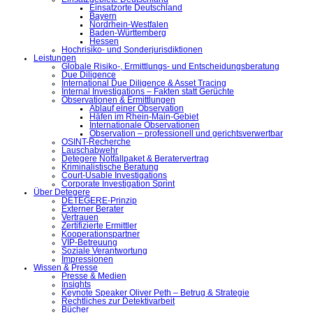
Einsatzorte Deutschland
Bayern
Nordrhein-Westfalen
Baden-Württemberg
Hessen
Hochrisiko- und Sonderjurisdiktionen
Leistungen
Globale Risiko-, Ermittlungs- und Entscheidungsberatung
Due Diligence
International Due Diligence & Asset Tracing
Internal Investigations – Fakten statt Gerüchte
Observationen & Ermittlungen
Ablauf einer Observation
Häfen im Rhein-Main-Gebiet
Internationale Observationen
Observation – professionell und gerichtsverwertbar
OSINT-Recherche
Lauschabwehr
Detegere Notfallpaket & Beratervertrag
Kriminalistische Beratung
Court-Usable Investigations
Corporate Investigation Sprint
Über Detegere
DETEGERE-Prinzip
Externer Berater
Vertrauen
Zertifizierte Ermittler
Kooperationspartner
VIP-Betreuung
Soziale Verantwortung
Impressionen
Wissen & Presse
Presse & Medien
Insights
Keynote Speaker Oliver Peth – Betrug & Strategie
Rechtliches zur Detektivarbeit
Bücher