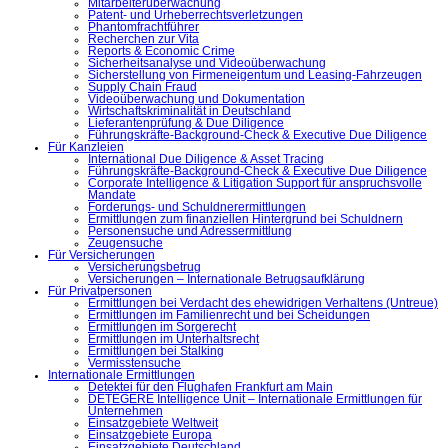
Mitarbeiterüberwachung
Patent- und Urheberrechtsverletzungen
Phantomfrachtführer
Recherchen zur Vita
Reports & Economic Crime
Sicherheitsanalyse und Videoüberwachung
Sicherstellung von Firmeneigentum und Leasing-Fahrzeugen
Supply Chain Fraud
Videoüberwachung und Dokumentation
Wirtschaftskriminalität in Deutschland
Lieferantenprüfung & Due Diligence
Führungskräfte-Background-Check & Executive Due Diligence
Für Kanzleien
International Due Diligence & Asset Tracing
Führungskräfte-Background-Check & Executive Due Diligence
Corporate Intelligence & Litigation Support für anspruchsvolle
Mandate
Forderungs- und Schuldnerermittlungen
Ermittlungen zum finanziellen Hintergrund bei Schuldnern
Personensuche und Adressermittlung
Zeugensuche
Für Versicherungen
Versicherungsbetrug
Versicherungen – Internationale Betrugsaufklärung
Für Privatpersonen
Ermittlungen bei Verdacht des ehewidrigen Verhaltens (Untreue)
Ermittlungen im Familienrecht und bei Scheidungen
Ermittlungen im Sorgerecht
Ermittlungen im Unterhaltsrecht
Ermittlungen bei Stalking
Vermisstensuche
Internationale Ermittlungen
Detektei für den Flughafen Frankfurt am Main
DETEGERE Intelligence Unit – Internationale Ermittlungen für
Unternehmen
Einsatzgebiete Weltweit
Einsatzgebiete Europa
Einsatzgebiete Deutschland