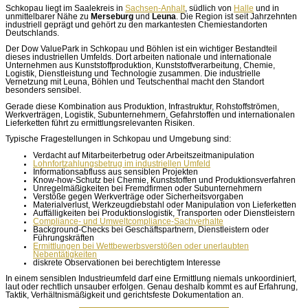
Schkopau liegt im Saalekreis in
Sachsen-Anhalt
, südlich von
Halle
und in
unmittelbarer Nähe zu
Merseburg
und
Leuna
. Die Region ist seit Jahrzehnten
industriell geprägt und gehört zu den markantesten Chemiestandorten
Deutschlands.
Der Dow ValuePark in Schkopau und Böhlen ist ein wichtiger Bestandteil
dieses industriellen Umfelds. Dort arbeiten nationale und internationale
Unternehmen aus Kunststoffproduktion, Kunststoffverarbeitung, Chemie,
Logistik, Dienstleistung und Technologie zusammen. Die industrielle
Vernetzung mit Leuna, Böhlen und Teutschenthal macht den Standort
besonders sensibel.
Gerade diese Kombination aus Produktion, Infrastruktur, Rohstoffströmen,
Werkverträgen, Logistik, Subunternehmern, Gefahrstoffen und internationalen
Lieferketten führt zu ermittlungsrelevanten Risiken.
Typische Fragestellungen in Schkopau und Umgebung sind:
Verdacht auf Mitarbeiterbetrug oder Arbeitszeitmanipulation
Lohnfortzahlungsbetrug im industriellen Umfeld
Informationsabfluss aus sensiblen Projekten
Know-how-Schutz bei Chemie, Kunststoffen und Produktionsverfahren
Unregelmäßigkeiten bei Fremdfirmen oder Subunternehmern
Verstöße gegen Werkverträge oder Sicherheitsvorgaben
Materialverlust, Werkzeugdiebstahl oder Manipulation von Lieferketten
Auffälligkeiten bei Produktionslogistik, Transporten oder Dienstleistern
Compliance- und Umweltcompliance-Sachverhalte
Background-Checks bei Geschäftspartnern, Dienstleistern oder
Führungskräften
Ermittlungen bei Wettbewerbsverstößen oder unerlaubten
Nebentätigkeiten
diskrete Observationen bei berechtigtem Interesse
In einem sensiblen Industrieumfeld darf eine Ermittlung niemals unkoordiniert,
laut oder rechtlich unsauber erfolgen. Genau deshalb kommt es auf Erfahrung,
Taktik, Verhältnismäßigkeit und gerichtsfeste Dokumentation an.