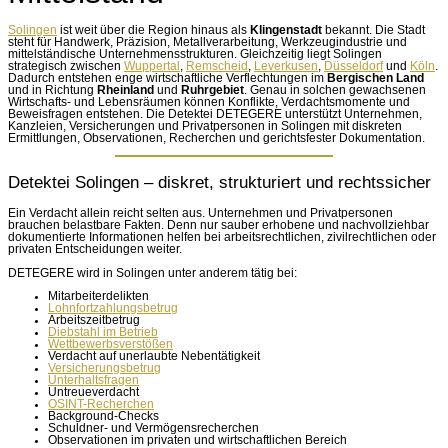
Solingen
ist weit über die Region hinaus als
Klingenstadt
bekannt. Die Stadt
steht für Handwerk, Präzision, Metallverarbeitung, Werkzeugindustrie und
mittelständische Unternehmensstrukturen. Gleichzeitig liegt Solingen
strategisch zwischen
Wuppertal
,
Remscheid
,
Leverkusen
,
Düsseldorf
und
Köln
.
Dadurch entstehen enge wirtschaftliche Verflechtungen im
Bergischen Land
und in Richtung
Rheinland
und
Ruhrgebiet
. Genau in solchen gewachsenen
Wirtschafts- und Lebensräumen können Konflikte, Verdachtsmomente und
Beweisfragen entstehen. Die Detektei DETEGERE unterstützt Unternehmen,
Kanzleien, Versicherungen und Privatpersonen in Solingen mit diskreten
Ermittlungen, Observationen, Recherchen und gerichtsfester Dokumentation.
Detektei Solingen – diskret, strukturiert und rechtssicher
Ein Verdacht allein reicht selten aus. Unternehmen und Privatpersonen
brauchen belastbare Fakten. Denn nur sauber erhobene und nachvollziehbar
dokumentierte Informationen helfen bei arbeitsrechtlichen, zivilrechtlichen oder
privaten Entscheidungen weiter.
DETEGERE wird in Solingen unter anderem tätig bei:
Mitarbeiterdelikten
Lohnfortzahlungsbetrug
Arbeitszeitbetrug
Diebstahl im Betrieb
Wettbewerbsverstößen
Verdacht auf unerlaubte Nebentätigkeit
Versicherungsbetrug
Unterhaltsfragen
Untreueverdacht
OSINT-Recherchen
Background-Checks
Schuldner- und Vermögensrecherchen
Observationen im privaten und wirtschaftlichen Bereich