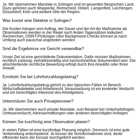
Ja. Wir übernehmen Mandate in Solingen und im gesamten Bergischen Land.
Dazu gehören auch Wuppertal, Remscheid, Hilden, Langenfeld, Leichlingen,
Düsseldorf, Köln und weitere Orte der Region.
Was kostet eine Detektei in Solingen?
Die Kosten hängen vom Auftrag, der Dauer und der Art der Maßnahme ab.
Observationen werden in der Regel nach festen Tagessätzen kalkuliert.
Recherchen, OSINT-Prüfungen oder Background-Checks können je nach
Umfang auch pauschal angeboten werden.
Sind die Ergebnisse vor Gericht verwendbar?
Unser Ziel ist eine gerichtsfeste Dokumentation. Dafür müssen Maßnahmen
rechtlich zulässig, verhältnismäßig und nachvollziehbar dokumentiert sein. Die
abschließende rechtliche Bewertung erfolgt durch Ihre Anwältin oder Ihren
Anwalt.
Ermitteln Sie bei Lohnfortzahlungsbetrug?
Ja. Lohnfortzahlungsbetrug gehört zu den typischen Fällen im Bereich
Wirtschaftsdetektei und Arbeitsrecht. Voraussetzung ist ein konkreter Verdacht
und ein berechtigtes Interesse des Arbeitgebers.
Unterstützen Sie auch Privatpersonen?
Ja. Wir übernehmen auch private Mandate, zum Beispiel bei Unterhaltsfragen,
Untreueverdacht, Adressermittlungen oder anderen berechtigten Anliegen.
Können Sie kurzfristig eine Observation planen?
In vielen Fällen ist eine kurzfristige Planung möglich. Dennoch ist eine gute
Vorbereitung entscheidend. Je besser die Vorinformationen sind, desto
effizienter kann der Einsatz durchgeführt werden.