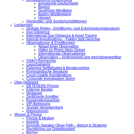
Einsatzorte Deutschland
Bayern
Nordrhein-Westfalen
Baden-Württemberg
Hessen
Hochrisiko- und Sonderjurisdiktionen
Leistungen
Globale Risiko-, Ermittlungs- und Entscheidungsberatung
Due Diligence
International Due Diligence & Asset Tracing
Internal Investigations – Fakten statt Gerüchte
Observationen & Ermittlungen
Ablauf einer Observation
Häfen im Rhein-Main-Gebiet
Internationale Observationen
Observation – professionell und gerichtsverwertbar
OSINT-Recherche
Lauschabwehr
Detegere Notfallpaket & Beratervertrag
Kriminalistische Beratung
Court-Usable Investigations
Corporate Investigation Sprint
Über Detegere
DETEGERE-Prinzip
Externer Berater
Vertrauen
Zertifizierte Ermittler
Kooperationspartner
VIP-Betreuung
Soziale Verantwortung
Impressionen
Wissen & Presse
Presse & Medien
Insights
Keynote Speaker Oliver Peth – Betrug & Strategie
Rechtliches zur Detektivarbeit
Bücher