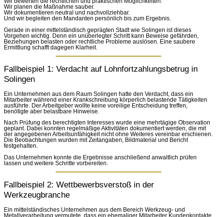
Wir bewerten die rechtlichen und praktischen Möglichkeiten.
Wir planen die Maßnahme sauber.
Wir dokumentieren neutral und nachvollziehbar.
Und wir begleiten den Mandanten persönlich bis zum Ergebnis.
Gerade in einer mittelständisch geprägten Stadt wie Solingen ist dieses
Vorgehen wichtig. Denn ein unüberlegter Schritt kann Beweise gefährden,
Beziehungen belasten oder rechtliche Probleme auslösen. Eine saubere
Ermittlung schafft dagegen Klarheit.
Fallbeispiel 1: Verdacht auf Lohnfortzahlungsbetrug in
Solingen
Ein Unternehmen aus dem Raum Solingen hatte den Verdacht, dass ein
Mitarbeiter während einer Krankschreibung körperlich belastende Tätigkeiten
ausführte. Der Arbeitgeber wollte keine voreilige Entscheidung treffen,
benötigte aber belastbare Hinweise.
Nach Prüfung des berechtigten Interesses wurde eine mehrtägige Observation
geplant. Dabei konnten regelmäßige Aktivitäten dokumentiert werden, die mit
der angegebenen Arbeitsunfähigkeit nicht ohne Weiteres vereinbar erschienen.
Die Beobachtungen wurden mit Zeitangaben, Bildmaterial und Bericht
festgehalten.
Das Unternehmen konnte die Ergebnisse anschließend anwaltlich prüfen
lassen und weitere Schritte vorbereiten.
Fallbeispiel 2: Wettbewerbsverstoß in der
Werkzeugbranche
Ein mittelständisches Unternehmen aus dem Bereich Werkzeug- und
Metallverarbeitung vermutete, dass ein ehemaliger Mitarbeiter Kundenkontakte