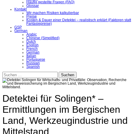
Häufig gestellte Fragen (FAQ)
Glossar
Kontakt
Wir machen Risiken kalkulierbar
Preise
Kosten & Dauer einer Detektei – realistisch erklärt (Faktoren statt
Fantasiepreise)
GSP
German
Arabic
Chinese (Simplified)
Dutch
English
French
German
Italian
Portuguese
Russian
Spanish
Suchen
nach:
Detektei für Solingen* –
Ermittlungen im Bergischen
Land, Werkzeugindustrie und
Mittelstand