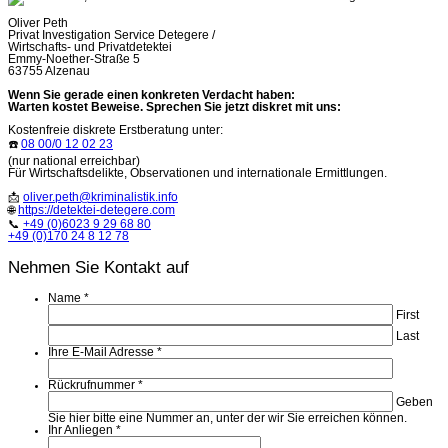
Oliver Peth
Privat Investigation Service Detegere /
Wirtschafts- und Privatdetektei
Emmy-Noether-Straße 5
63755 Alzenau
Wenn Sie gerade einen konkreten Verdacht haben:
Warten kostet Beweise. Sprechen Sie jetzt diskret mit uns:
Kostenfreie diskrete Erstberatung unter:
☎️
08 00/0 12 02 23
(nur national erreichbar)
Für Wirtschaftsdelikte, Observationen und internationale Ermittlungen.
📩
oliver.peth@kriminalistik.info
🌐
https://detektei-detegere.com
📞
+49 (0)6023 9 29 68 80
+49 (0)170 24 8 12 78
Nehmen Sie Kontakt auf
Name
*
First
Last
Ihre E-Mail Adresse
*
Rückrufnummer
*
Geben
Sie hier bitte eine Nummer an, unter der wir Sie erreichen können.
Ihr Anliegen
*