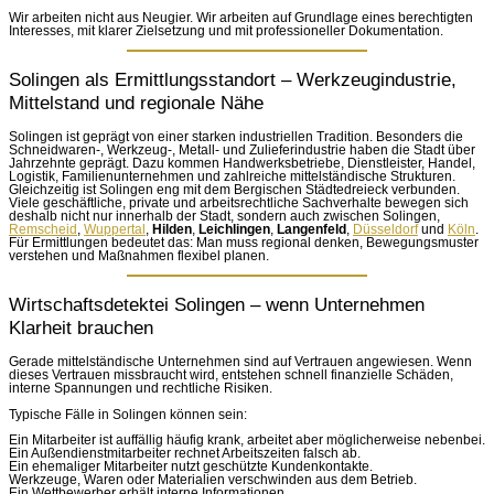
Wir arbeiten nicht aus Neugier. Wir arbeiten auf Grundlage eines berechtigten
Interesses, mit klarer Zielsetzung und mit professioneller Dokumentation.
Solingen als Ermittlungsstandort – Werkzeugindustrie,
Mittelstand und regionale Nähe
Solingen ist geprägt von einer starken industriellen Tradition. Besonders die
Schneidwaren-, Werkzeug-, Metall- und Zulieferindustrie haben die Stadt über
Jahrzehnte geprägt. Dazu kommen Handwerksbetriebe, Dienstleister, Handel,
Logistik, Familienunternehmen und zahlreiche mittelständische Strukturen.
Gleichzeitig ist Solingen eng mit dem Bergischen Städtedreieck verbunden.
Viele geschäftliche, private und arbeitsrechtliche Sachverhalte bewegen sich
deshalb nicht nur innerhalb der Stadt, sondern auch zwischen Solingen,
Remscheid
,
Wuppertal
,
Hilden
,
Leichlingen
,
Langenfeld
,
Düsseldorf
und
Köln
.
Für Ermittlungen bedeutet das: Man muss regional denken, Bewegungsmuster
verstehen und Maßnahmen flexibel planen.
Wirtschaftsdetektei Solingen – wenn Unternehmen
Klarheit brauchen
Gerade mittelständische Unternehmen sind auf Vertrauen angewiesen. Wenn
dieses Vertrauen missbraucht wird, entstehen schnell finanzielle Schäden,
interne Spannungen und rechtliche Risiken.
Typische Fälle in Solingen können sein:
Ein Mitarbeiter ist auffällig häufig krank, arbeitet aber möglicherweise nebenbei.
Ein Außendienstmitarbeiter rechnet Arbeitszeiten falsch ab.
Ein ehemaliger Mitarbeiter nutzt geschützte Kundenkontakte.
Werkzeuge, Waren oder Materialien verschwinden aus dem Betrieb.
Ein Wettbewerber erhält interne Informationen.