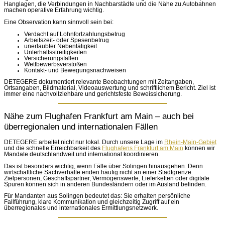
Hanglagen, die Verbindungen in Nachbarstädte und die Nähe zu Autobahnen
machen operative Erfahrung wichtig.
Eine Observation kann sinnvoll sein bei:
Verdacht auf Lohnfortzahlungsbetrug
Arbeitszeit- oder Spesenbetrug
unerlaubter Nebentätigkeit
Unterhaltsstreitigkeiten
Versicherungsfällen
Wettbewerbsverstößen
Kontakt- und Bewegungsnachweisen
DETEGERE dokumentiert relevante Beobachtungen mit Zeitangaben,
Ortsangaben, Bildmaterial, Videoauswertung und schriftlichem Bericht. Ziel ist
immer eine nachvollziehbare und gerichtsfeste Beweissicherung.
Nähe zum Flughafen Frankfurt am Main – auch bei
überregionalen und internationalen Fällen
DETEGERE arbeitet nicht nur lokal. Durch unsere Lage im
Rhein-Main-Gebiet
und die schnelle Erreichbarkeit des
Flughafens Frankfurt am Main
können wir
Mandate deutschlandweit und international koordinieren.
Das ist besonders wichtig, wenn Fälle über Solingen hinausgehen. Denn
wirtschaftliche Sachverhalte enden häufig nicht an einer Stadtgrenze.
Zielpersonen, Geschäftspartner, Vermögenswerte, Lieferketten oder digitale
Spuren können sich in anderen Bundesländern oder im Ausland befinden.
Für Mandanten aus Solingen bedeutet das: Sie erhalten persönliche
Fallführung, klare Kommunikation und gleichzeitig Zugriff auf ein
überregionales und internationales Ermittlungsnetzwerk.