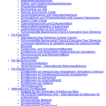
Mitarbeiterüberwachung
Patent- und Urheberrechtsverletzungen
Phantomfrachtführer
Recherchen zur Vita
Reports & Economic Crime
Sicherheitsanalyse und Videoüberwachung
Sicherstellung von Firmeneigentum und Leasing-Fahrzeugen
Supply Chain Fraud
Videoüberwachung und Dokumentation
Wirtschaftskriminalität in Deutschland
Lieferantenprüfung & Due Diligence
Führungskräfte-Background-Check & Executive Due Diligence
Für Kanzleien
International Due Diligence & Asset Tracing
Führungskräfte-Background-Check & Executive Due Diligence
Corporate Intelligence & Litigation Support für anspruchsvolle
Mandate
Forderungs- und Schuldnerermittlungen
Ermittlungen zum finanziellen Hintergrund bei Schuldnern
Personensuche und Adressermittlung
Zeugensuche
Für Versicherungen
Versicherungsbetrug
Versicherungen – Internationale Betrugsaufklärung
Für Privatpersonen
Ermittlungen bei Verdacht des ehewidrigen Verhaltens (Untreue)
Ermittlungen im Familienrecht und bei Scheidungen
Ermittlungen im Sorgerecht
Ermittlungen im Unterhaltsrecht
Ermittlungen bei Stalking
Vermisstensuche
Internationale Ermittlungen
Detektei für den Flughafen Frankfurt am Main
DETEGERE Intelligence Unit – Internationale Ermittlungen für
Unternehmen
Einsatzgebiete Weltweit
Einsatzgebiete Europa
Einsatzgebiete Deutschland