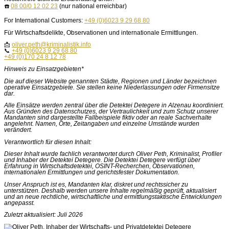
☎️
08 00/0 12 02 23
(nur national erreichbar)
For International Customers:
+49 (0)6023 9 29 68 80
Für Wirtschaftsdelikte, Observationen und internationale Ermittlungen.
📩
oliver.peth@kriminalistik.info
📞
+49 (0)6023 9 29 68 80
+49 (0)170 24 8 12 78
Hinweis zu Einsatzgebieten*
Die auf dieser Website genannten Städte, Regionen und Länder bezeichnen
operative Einsatzgebiete. Sie stellen keine Niederlassungen oder Firmensitze
dar.
Alle Einsätze werden zentral über die Detektei Detegere in Alzenau koordiniert.
Aus Gründen des Datenschutzes, der Vertraulichkeit und zum Schutz unserer
Mandanten sind dargestellte Fallbeispiele fiktiv oder an reale Sachverhalte
angelehnt. Namen, Orte, Zeitangaben und einzelne Umstände wurden
verändert.
Verantwortlich für diesen Inhalt:
Dieser Inhalt wurde fachlich verantwortet durch Oliver Peth, Kriminalist, Profiler
und Inhaber der Detektei Detegere. Die Detektei Detegere verfügt über
Erfahrung in Wirtschaftsdetektei, OSINT-Recherchen, Observationen,
internationalen Ermittlungen und gerichtsfester Dokumentation.
Unser Anspruch ist es, Mandanten klar, diskret und rechtssicher zu
unterstützen. Deshalb werden unsere Inhalte regelmäßig geprüft, aktualisiert
und an neue rechtliche, wirtschaftliche und ermittlungstaktische Entwicklungen
angepasst.
Zuletzt aktualisiert: Juli 2026