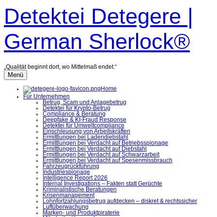
Zum
Detektei Detegere |
Inhalt
überspringen
German Sherlock®
„Qualität beginnt dort, wo Mittelmaß endet.“
Menü
Home
Für Unternehmen
Betrug, Scam und Anlagebetrug
Detektei für Krypto-Betrug
Compliance & Beratung
Deepfake & KI-Fraud Response
Detektei für Umweltcompliance
Einschleusung von Arbeitskräften
Ermittlungen bei Ladendiebstahl
Ermittlungen bei Verdacht auf Betriebsspionage
Ermittlungen bei Verdacht auf Diebstahl
Ermittlungen bei Verdacht auf Schwarzarbeit
Ermittlungen bei Verdacht auf Spesenmissbrauch
Fahrzeugrückführung
Industriespionage
Intelligence Report 2026
Internal Investigations – Fakten statt Gerüchte
Kriminalistische Beratungen
Krisenmanagement
Lohnfortzahlungsbetrug aufdecken – diskret & rechtssicher
Luftüberwachung
Marken- und Produktpiraterie