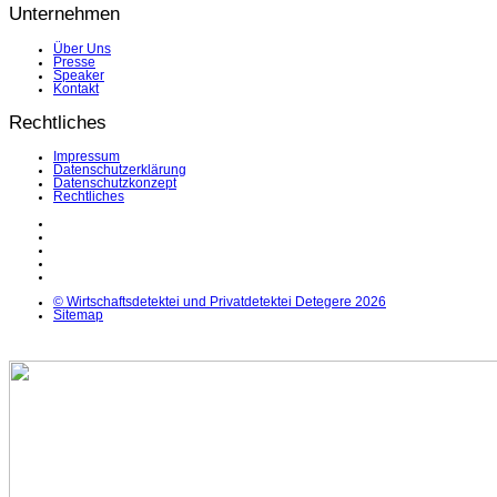
Unternehmen
Über Uns
Presse
Speaker
Kontakt
Rechtliches
Impressum
Datenschutzerklärung
Datenschutzkonzept
Rechtliches
LinkedIn
Facebook
Instagram
YouTube
X
© Wirtschaftsdetektei und Privatdetektei Detegere 2026
Sitemap