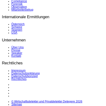
Compliance
Forensik
Observation
Mitarbeiterbetrug
Internationale Ermittlungen
Österreich
Schweiz
Spanien
USA
Unternehmen
Über Uns
Presse
Speaker
Kontakt
Rechtliches
Impressum
Datenschutzerklärung
Datenschutzkonzept
Rechtliches
LinkedIn
Facebook
Instagram
YouTube
X
© Wirtschaftsdetektei und Privatdetektei Detegere 2026
Sitemap