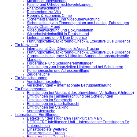
Mitarbeiterüberwachung
Patent- und Urheberrechtsverletzungen
Phantomfrachtführer
Recherchen zur Vita
Reports & Economic Crime
Sicherheitsanalyse und Videoüberwachung
Sicherstellung von Firmeneigentum und Leasing-Fahrzeugen
Supply Chain Fraud
Videoüberwachung und Dokumentation
Wirtschaftskriminalität in Deutschland
Lieferantenprüfung & Due Diligence
Führungskräfte-Background-Check & Executive Due Diligence
Für Kanzleien
International Due Diligence & Asset Tracing
Führungskräfte-Background-Check & Executive Due Diligence
Corporate Intelligence & Litigation Support für anspruchsvolle
Mandate
Forderungs- und Schuldnerermittlungen
Ermittlungen zum finanziellen Hintergrund bei Schuldnern
Personensuche und Adressermittlung
Zeugensuche
Für Versicherungen
Versicherungsbetrug
Versicherungen – Internationale Betrugsaufklärung
Für Privatpersonen
Ermittlungen bei Verdacht des ehewidrigen Verhaltens (Untreue)
Ermittlungen im Familienrecht und bei Scheidungen
Ermittlungen im Sorgerecht
Ermittlungen im Unterhaltsrecht
Ermittlungen bei Stalking
Vermisstensuche
Internationale Ermittlungen
Detektei für den Flughafen Frankfurt am Main
DETEGERE Intelligence Unit – Internationale Ermittlungen für
Unternehmen
Einsatzgebiete Weltweit
Einsatzgebiete Europa
Einsatzgebiete Deutschland