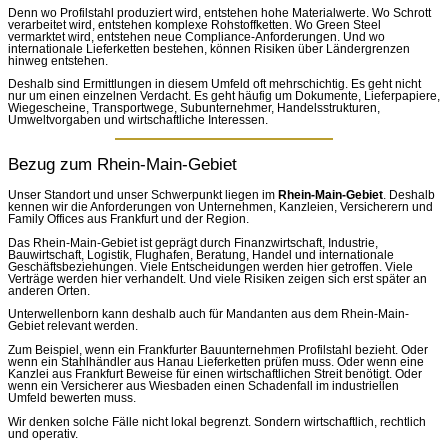
Denn wo Profilstahl produziert wird, entstehen hohe Materialwerte. Wo Schrott
verarbeitet wird, entstehen komplexe Rohstoffketten. Wo Green Steel
vermarktet wird, entstehen neue Compliance-Anforderungen. Und wo
internationale Lieferketten bestehen, können Risiken über Ländergrenzen
hinweg entstehen.
Deshalb sind Ermittlungen in diesem Umfeld oft mehrschichtig. Es geht nicht
nur um einen einzelnen Verdacht. Es geht häufig um Dokumente, Lieferpapiere,
Wiegescheine, Transportwege, Subunternehmer, Handelsstrukturen,
Umweltvorgaben und wirtschaftliche Interessen.
Bezug zum Rhein-Main-Gebiet
Unser Standort und unser Schwerpunkt liegen im
Rhein-Main-Gebiet
. Deshalb
kennen wir die Anforderungen von Unternehmen, Kanzleien, Versicherern und
Family Offices aus Frankfurt und der Region.
Das Rhein-Main-Gebiet ist geprägt durch Finanzwirtschaft, Industrie,
Bauwirtschaft, Logistik, Flughafen, Beratung, Handel und internationale
Geschäftsbeziehungen. Viele Entscheidungen werden hier getroffen. Viele
Verträge werden hier verhandelt. Und viele Risiken zeigen sich erst später an
anderen Orten.
Unterwellenborn kann deshalb auch für Mandanten aus dem Rhein-Main-
Gebiet relevant werden.
Zum Beispiel, wenn ein Frankfurter Bauunternehmen Profilstahl bezieht. Oder
wenn ein Stahlhändler aus Hanau Lieferketten prüfen muss. Oder wenn eine
Kanzlei aus Frankfurt Beweise für einen wirtschaftlichen Streit benötigt. Oder
wenn ein Versicherer aus Wiesbaden einen Schadenfall im industriellen
Umfeld bewerten muss.
Wir denken solche Fälle nicht lokal begrenzt. Sondern wirtschaftlich, rechtlich
und operativ.