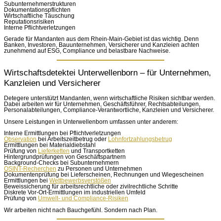
Subunternehmerstrukturen
Dokumentationspflichten
Wirtschaftliche Täuschung
Reputationsrisiken
Interne Pflichtverletzungen
Gerade für Mandanten aus dem Rhein-Main-Gebiet ist das wichtig. Denn
Banken, Investoren, Bauunternehmen, Versicherer und Kanzleien achten
zunehmend auf ESG, Compliance und belastbare Nachweise.
Wirtschaftsdetektei Unterwellenborn – für Unternehmen,
Kanzleien und Versicherer
Detegere unterstützt Mandanten, wenn wirtschaftliche Risiken sichtbar werden.
Dabei arbeiten wir für Unternehmen, Geschäftsführer, Rechtsabteilungen,
Personalabteilungen, Compliance-Verantwortliche, Kanzleien und Versicherer.
Unsere Leistungen in Unterwellenborn umfassen unter anderem:
Interne Ermittlungen bei Pflichtverletzungen
Observation
bei Arbeitszeitbetrug oder
Lohnfortzahlungsbetrug
Ermittlungen bei Materialdiebstahl
Prüfung von
Lieferketten
und Transportketten
Hintergrundprüfungen von Geschäftspartnern
Background-Checks bei Subunternehmern
OSINT-Recherchen
zu Personen und Unternehmen
Dokumentenprüfung bei Lieferscheinen, Rechnungen und Wiegescheinen
Ermittlungen bei
Wettbewerbsverstößen
Beweissicherung für arbeitsrechtliche oder zivilrechtliche Schritte
Diskrete Vor-Ort-Ermittlungen im industriellen Umfeld
Prüfung von
Umwelt- und Compliance-Risiken
Wir arbeiten nicht nach Bauchgefühl. Sondern nach Plan.