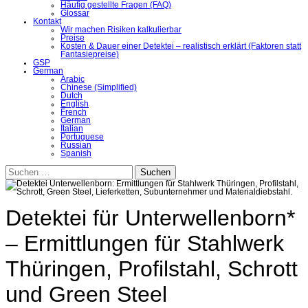
Häufig gestellte Fragen (FAQ)
Glossar
Kontakt
Wir machen Risiken kalkulierbar
Preise
Kosten & Dauer einer Detektei – realistisch erklärt (Faktoren statt
Fantasiepreise)
GSP
German
Arabic
Chinese (Simplified)
Dutch
English
French
German
Italian
Portuguese
Russian
Spanish
Suchen
nach:
Detektei für Unterwellenborn*
– Ermittlungen für Stahlwerk
Thüringen, Profilstahl, Schrott
und Green Steel