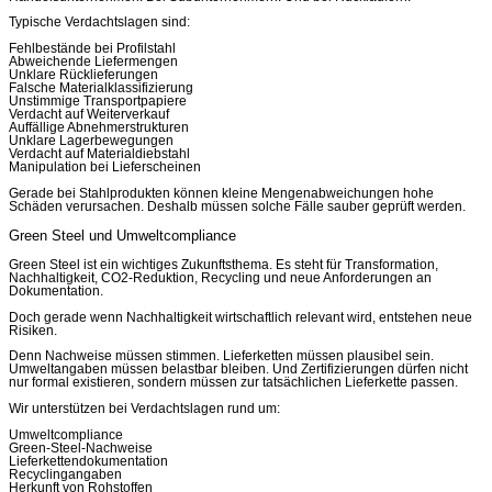
Typische Verdachtslagen sind:
Fehlbestände bei Profilstahl
Abweichende Liefermengen
Unklare Rücklieferungen
Falsche Materialklassifizierung
Unstimmige Transportpapiere
Verdacht auf Weiterverkauf
Auffällige Abnehmerstrukturen
Unklare Lagerbewegungen
Verdacht auf Materialdiebstahl
Manipulation bei Lieferscheinen
Gerade bei Stahlprodukten können kleine Mengenabweichungen hohe
Schäden verursachen. Deshalb müssen solche Fälle sauber geprüft werden.
Green Steel und Umweltcompliance
Green Steel ist ein wichtiges Zukunftsthema. Es steht für Transformation,
Nachhaltigkeit, CO2-Reduktion, Recycling und neue Anforderungen an
Dokumentation.
Doch gerade wenn Nachhaltigkeit wirtschaftlich relevant wird, entstehen neue
Risiken.
Denn Nachweise müssen stimmen. Lieferketten müssen plausibel sein.
Umweltangaben müssen belastbar bleiben. Und Zertifizierungen dürfen nicht
nur formal existieren, sondern müssen zur tatsächlichen Lieferkette passen.
Wir unterstützen bei Verdachtslagen rund um:
Umweltcompliance
Green-Steel-Nachweise
Lieferkettendokumentation
Recyclingangaben
Herkunft von Rohstoffen