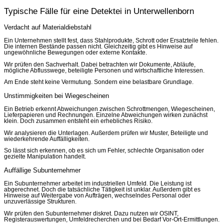
Typische Fälle für eine Detektei in Unterwellenborn
Verdacht auf Materialdiebstahl
Ein Unternehmen stellt fest, dass Stahlprodukte, Schrott oder Ersatzteile fehlen.
Die internen Bestände passen nicht. Gleichzeitig gibt es Hinweise auf
ungewöhnliche Bewegungen oder externe Kontakte.
Wir prüfen den Sachverhalt. Dabei betrachten wir Dokumente, Abläufe,
mögliche Abflusswege, beteiligte Personen und wirtschaftliche Interessen.
Am Ende steht keine Vermutung. Sondern eine belastbare Grundlage.
Unstimmigkeiten bei Wiegescheinen
Ein Betrieb erkennt Abweichungen zwischen Schrottmengen, Wiegescheinen,
Lieferpapieren und Rechnungen. Einzelne Abweichungen wirken zunächst
klein. Doch zusammen entsteht ein erhebliches Risiko.
Wir analysieren die Unterlagen. Außerdem prüfen wir Muster, Beteiligte und
wiederkehrende Auffälligkeiten.
So lässt sich erkennen, ob es sich um Fehler, schlechte Organisation oder
gezielte Manipulation handelt.
Auffällige Subunternehmer
Ein Subunternehmer arbeitet im industriellen Umfeld. Die Leistung ist
abgerechnet. Doch die tatsächliche Tätigkeit ist unklar. Außerdem gibt es
Hinweise auf Weitergabe von Aufträgen, wechselndes Personal oder
unzuverlässige Strukturen.
Wir prüfen den Subunternehmer diskret. Dazu nutzen wir OSINT,
Registerauswertungen, Umfeldrecherchen und bei Bedarf Vor-Ort-Ermittlungen.