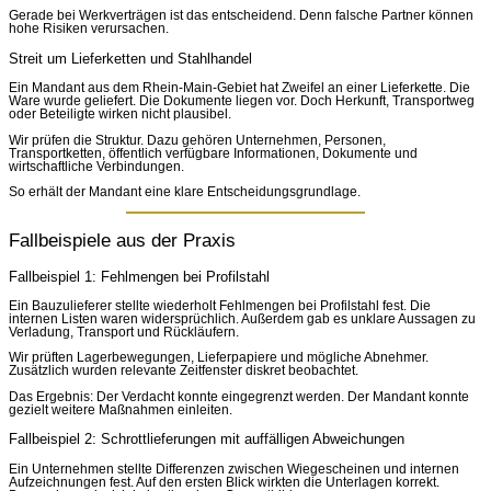
Gerade bei Werkverträgen ist das entscheidend. Denn falsche Partner können
hohe Risiken verursachen.
Streit um Lieferketten und Stahlhandel
Ein Mandant aus dem Rhein-Main-Gebiet hat Zweifel an einer Lieferkette. Die
Ware wurde geliefert. Die Dokumente liegen vor. Doch Herkunft, Transportweg
oder Beteiligte wirken nicht plausibel.
Wir prüfen die Struktur. Dazu gehören Unternehmen, Personen,
Transportketten, öffentlich verfügbare Informationen, Dokumente und
wirtschaftliche Verbindungen.
So erhält der Mandant eine klare Entscheidungsgrundlage.
Fallbeispiele aus der Praxis
Fallbeispiel 1: Fehlmengen bei Profilstahl
Ein Bauzulieferer stellte wiederholt Fehlmengen bei Profilstahl fest. Die
internen Listen waren widersprüchlich. Außerdem gab es unklare Aussagen zu
Verladung, Transport und Rückläufern.
Wir prüften Lagerbewegungen, Lieferpapiere und mögliche Abnehmer.
Zusätzlich wurden relevante Zeitfenster diskret beobachtet.
Das Ergebnis: Der Verdacht konnte eingegrenzt werden. Der Mandant konnte
gezielt weitere Maßnahmen einleiten.
Fallbeispiel 2: Schrottlieferungen mit auffälligen Abweichungen
Ein Unternehmen stellte Differenzen zwischen Wiegescheinen und internen
Aufzeichnungen fest. Auf den ersten Blick wirkten die Unterlagen korrekt.