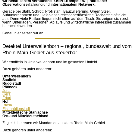
wirtschaftlichem Verständnis
,
OSINT-Kompetenz
, p
raktischer
Observationserfahrung
und
internationalem Netzwerk
.
Gerade bei Stahl, Schrott, Profilstahl, Bauzulieferung, Green Steel,
Subunternehmern und Lieferketten reicht oberflächliche Recherche oft nicht
aus. Denn viele Risiken liegen nicht offen auf dem Tisch. Sie zeigen sich erst,
wenn Unterlagen, Personen, Abläufe und wirtschaftliche Interessen zusammen
betrachtet werden.
Genau hier setzen wir an.
Detektei Unterwellenborn – regional, bundesweit und vom
Rhein-Main-Gebiet aus steuerbar
Wir ermitteln in Unterwellenborn und im gesamten Umfeld.
Dazu gehören unter anderem:
Unterwellenborn
Saalfeld
Rudolstadt
Pößneck
Jena
Gera
Erfurt
Hof
Riesa
Eisenhüttenstadt
Mitteldeutsche Stahlachse
Ost- und Mitteldeutschland
Zugleich betreuen wir Mandanten aus dem Rhein-Main-Gebiet.
Dazu gehören unter anderem: