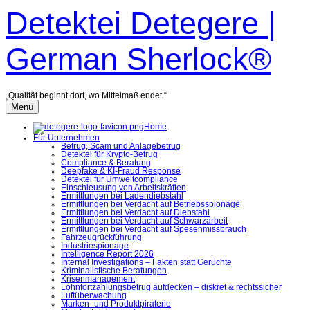
Zum
Detektei Detegere |
Inhalt
überspringen
German Sherlock®
„Qualität beginnt dort, wo Mittelmaß endet.“
Menü
Home
Für Unternehmen
Betrug, Scam und Anlagebetrug
Detektei für Krypto-Betrug
Compliance & Beratung
Deepfake & KI-Fraud Response
Detektei für Umweltcompliance
Einschleusung von Arbeitskräften
Ermittlungen bei Ladendiebstahl
Ermittlungen bei Verdacht auf Betriebsspionage
Ermittlungen bei Verdacht auf Diebstahl
Ermittlungen bei Verdacht auf Schwarzarbeit
Ermittlungen bei Verdacht auf Spesenmissbrauch
Fahrzeugrückführung
Industriespionage
Intelligence Report 2026
Internal Investigations – Fakten statt Gerüchte
Kriminalistische Beratungen
Krisenmanagement
Lohnfortzahlungsbetrug aufdecken – diskret & rechtssicher
Luftüberwachung
Marken- und Produktpiraterie