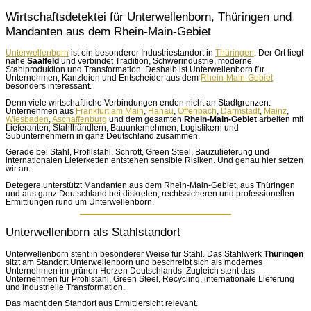
Wirtschaftsdetektei für Unterwellenborn, Thüringen und
Mandanten aus dem Rhein-Main-Gebiet
Unterwellenborn
ist ein besonderer Industriestandort in
Thüringen
. Der Ort liegt
nahe
Saalfeld
und verbindet Tradition, Schwerindustrie, moderne
Stahlproduktion und Transformation. Deshalb ist Unterwellenborn für
Unternehmen, Kanzleien und Entscheider aus dem
Rhein-Main-Gebiet
besonders interessant.
Denn viele wirtschaftliche Verbindungen enden nicht an Stadtgrenzen.
Unternehmen aus
Frankfurt am Main
,
Hanau
,
Offenbach
,
Darmstadt
,
Mainz
,
Wiesbaden
,
Aschaffenburg
und dem gesamten
Rhein-Main-Gebiet
arbeiten mit
Lieferanten, Stahlhändlern, Bauunternehmen, Logistikern und
Subunternehmern in ganz Deutschland zusammen.
Gerade bei Stahl, Profilstahl, Schrott, Green Steel, Bauzulieferung und
internationalen Lieferketten entstehen sensible Risiken. Und genau hier setzen
wir an.
Detegere unterstützt Mandanten aus dem Rhein-Main-Gebiet, aus Thüringen
und aus ganz Deutschland bei diskreten, rechtssicheren und professionellen
Ermittlungen rund um Unterwellenborn.
Unterwellenborn als Stahlstandort
Unterwellenborn steht in besonderer Weise für Stahl. Das Stahlwerk
Thüringen
sitzt am Standort Unterwellenborn und beschreibt sich als modernes
Unternehmen im grünen Herzen Deutschlands. Zugleich steht das
Unternehmen für Profilstahl, Green Steel, Recycling, internationale Lieferung
und industrielle Transformation.
Das macht den Standort aus Ermittlersicht relevant.