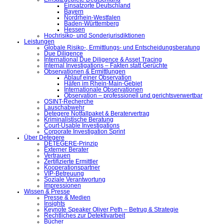
Einsatzorte Deutschland
Bayern
Nordrhein-Westfalen
Baden-Württemberg
Hessen
Hochrisiko- und Sonderjurisdiktionen
Leistungen
Globale Risiko-, Ermittlungs- und Entscheidungsberatung
Due Diligence
International Due Diligence & Asset Tracing
Internal Investigations – Fakten statt Gerüchte
Observationen & Ermittlungen
Ablauf einer Observation
Häfen im Rhein-Main-Gebiet
Internationale Observationen
Observation – professionell und gerichtsverwertbar
OSINT-Recherche
Lauschabwehr
Detegere Notfallpaket & Beratervertrag
Kriminalistische Beratung
Court-Usable Investigations
Corporate Investigation Sprint
Über Detegere
DETEGERE-Prinzip
Externer Berater
Vertrauen
Zertifizierte Ermittler
Kooperationspartner
VIP-Betreuung
Soziale Verantwortung
Impressionen
Wissen & Presse
Presse & Medien
Insights
Keynote Speaker Oliver Peth – Betrug & Strategie
Rechtliches zur Detektivarbeit
Bücher