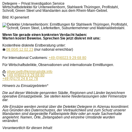
Detegere – Privat Investigation Service
Wirtschaftsdetektei für Unterwellenborn, Stahlwerk Thüringen, Profilstahl,
Schrott, Green Steel und Mandanten aus dem Rhein-Main-Gebiet.
Bild: KI generiert
Wenn Sie gerade einen konkreten Verdacht haben:
Warten kostet Beweise. Sprechen Sie jetzt diskret mit uns:
Kostenfreie diskrete Erstberatung unter:
☎️
08 00/0 12 02 23
(nur national erreichbar)
For International Customers:
+49 (0)6023 9 29 68 80
Für Wirtschaftsdelikte, Observationen und internationale Ermittlungen.
📩
oliver.peth@kriminalistik.info
📞
+49 (0)6023 9 29 68 80
+49 (0)170 24 8 12 78
Hinweis zu Einsatzgebieten*
Die auf dieser Website genannten Städte, Regionen und Länder bezeichnen
operative Einsatzgebiete. Sie stellen keine Niederlassungen oder Firmensitze
dar.
Alle Einsätze werden zentral über die Detektei Detegere in Alzenau koordiniert.
Aus Gründen des Datenschutzes, der Vertraulichkeit und zum Schutz unserer
Mandanten sind dargestellte Fallbeispiele fiktiv oder an reale Sachverhalte
angelehnt. Namen, Orte, Zeitangaben und einzelne Umstände wurden
verändert.
Verantwortlich für diesen Inhalt: