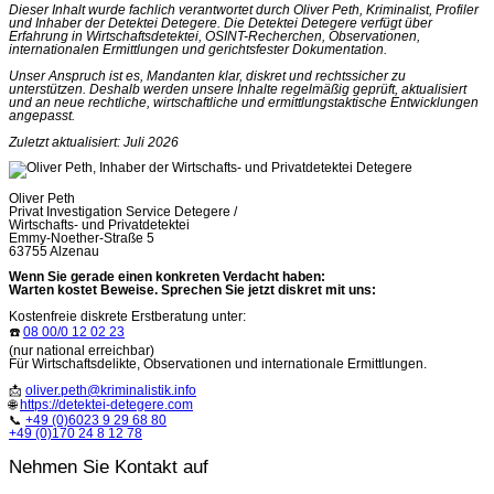
Dieser Inhalt wurde fachlich verantwortet durch Oliver Peth, Kriminalist, Profiler
und Inhaber der Detektei Detegere. Die Detektei Detegere verfügt über
Erfahrung in Wirtschaftsdetektei, OSINT-Recherchen, Observationen,
internationalen Ermittlungen und gerichtsfester Dokumentation.
Unser Anspruch ist es, Mandanten klar, diskret und rechtssicher zu
unterstützen. Deshalb werden unsere Inhalte regelmäßig geprüft, aktualisiert
und an neue rechtliche, wirtschaftliche und ermittlungstaktische Entwicklungen
angepasst.
Zuletzt aktualisiert: Juli 2026
Oliver Peth
Privat Investigation Service Detegere /
Wirtschafts- und Privatdetektei
Emmy-Noether-Straße 5
63755 Alzenau
Wenn Sie gerade einen konkreten Verdacht haben:
Warten kostet Beweise. Sprechen Sie jetzt diskret mit uns:
Kostenfreie diskrete Erstberatung unter:
☎️
08 00/0 12 02 23
(nur national erreichbar)
Für Wirtschaftsdelikte, Observationen und internationale Ermittlungen.
📩
oliver.peth@kriminalistik.info
🌐
https://detektei-detegere.com
📞
+49 (0)6023 9 29 68 80
+49 (0)170 24 8 12 78
Nehmen Sie Kontakt auf