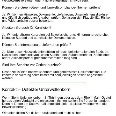
Wettbewerbsverstößen oder Pflichtverletzungen sinnvoll sein.
Können Sie Green-Steel- und Umweltcompliance-Themen prüfen?
Ja. Wir können Hinweise, Dokumente, Lieferketten, Unternehmensstrukturen
und öffentlich verfügbare Angaben prüfen. So lassen sich Plausibilität, Risiken
und Widersprüche besser bewerten.
Arbeiten Sie auch für Kanzleien?
Ja. Wir unterstützen Kanzleien bei Beweissicherung, Hintergrundrecherche,
Litigation Support und gerichtsfester Dokumentation.
Können Sie internationale Lieferketten prüfen?
Ja. Über unser Netzwerk unterstützen wir auch bei internationalen Bezügen.
Das ist besonders relevant, wenn Stahlhandel, Subunternehmer, Speditionen
oder Geschäftspartner grenzüberschreitend tätig sind.
Sind Ihre Berichte vor Gericht nutzbar?
Unser Ziel ist eine nachvollziehbare und gerichtsfeste Dokumentation. Die
konkrete Verwertung sollte immer mit dem jeweiligen Anwalt abgestimmt
werden.
Kontakt – Detektei Unterwellenborn
Wenn Sie in Unterwellenborn, in Thüringen oder aus dem Rhein-Main-Gebiet
heraus einen Verdacht prüfen lassen möchten, sollten Sie frühzeitig handeln.
Denn je länger ein Sachverhalt ungeklärt bleibt, desto schwieriger wird die
Beweissicherung.
Wir unterstützen Sie diskret, strukturiert und rechtssicher.