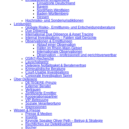
Einsatzorte Deutschland
Bayern
Nordrhein-Westfalen
Baden-Württemberg
Hessen
Hochrisiko- und Sonderjurisdiktionen
Leistungen
Globale Risiko-, Ermittlungs- und Entscheidungsberatung
Due Diligence
International Due Diligence & Asset Tracing
Internal Investigations – Fakten statt Gerüchte
Observationen & Ermittlungen
Ablauf einer Observation
Häfen im Rhein-Main-Gebiet
Internationale Observationen
Observation – professionell und gerichtsverwertbar
OSINT-Recherche
Lauschabwehr
Detegere Notfallpaket & Beratervertrag
Kriminalistische Beratung
Court-Usable Investigations
Corporate Investigation Sprint
Über Detegere
DETEGERE-Prinzip
Externer Berater
Vertrauen
Zertifizierte Ermittler
Kooperationspartner
VIP-Betreuung
Soziale Verantwortung
Impressionen
Wissen & Presse
Presse & Medien
Insights
Keynote Speaker Oliver Peth – Betrug & Strategie
Rechtliches zur Detektivarbeit
Bücher