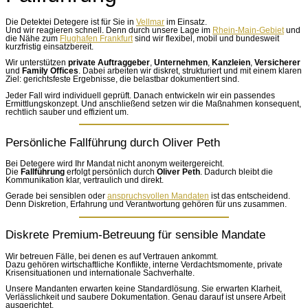
Die Detektei Detegere ist für Sie in
Vellmar
im Einsatz.
Und wir reagieren schnell. Denn durch unsere Lage im
Rhein-Main-Gebiet
und
die Nähe zum
Flughafen Frankfurt
sind wir flexibel, mobil und bundesweit
kurzfristig einsatzbereit.
Wir unterstützen
private Auftraggeber
,
Unternehmen
,
Kanzleien
,
Versicherer
und
Family Offices
. Dabei arbeiten wir diskret, strukturiert und mit einem klaren
Ziel: gerichtsfeste Ergebnisse, die belastbar dokumentiert sind.
Jeder Fall wird individuell geprüft. Danach entwickeln wir ein passendes
Ermittlungskonzept. Und anschließend setzen wir die Maßnahmen konsequent,
rechtlich sauber und effizient um.
Persönliche Fallführung durch Oliver Peth
Bei Detegere wird Ihr Mandat nicht anonym weitergereicht.
Die
Fallführung
erfolgt persönlich durch
Oliver Peth
. Dadurch bleibt die
Kommunikation klar, vertraulich und direkt.
Gerade bei sensiblen oder
anspruchsvollen Mandaten
ist das entscheidend.
Denn Diskretion, Erfahrung und Verantwortung gehören für uns zusammen.
Diskrete Premium-Betreuung für sensible Mandate
Wir betreuen Fälle, bei denen es auf Vertrauen ankommt.
Dazu gehören wirtschaftliche Konflikte, interne Verdachtsmomente, private
Krisensituationen und internationale Sachverhalte.
Unsere Mandanten erwarten keine Standardlösung. Sie erwarten Klarheit,
Verlässlichkeit und saubere Dokumentation. Genau darauf ist unsere Arbeit
ausgerichtet.