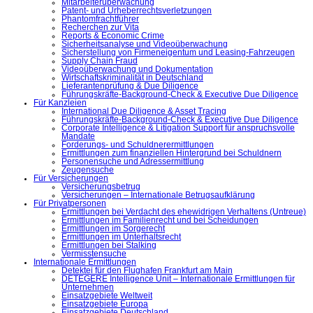
Mitarbeiterüberwachung
Patent- und Urheberrechtsverletzungen
Phantomfrachtführer
Recherchen zur Vita
Reports & Economic Crime
Sicherheitsanalyse und Videoüberwachung
Sicherstellung von Firmeneigentum und Leasing-Fahrzeugen
Supply Chain Fraud
Videoüberwachung und Dokumentation
Wirtschaftskriminalität in Deutschland
Lieferantenprüfung & Due Diligence
Führungskräfte-Background-Check & Executive Due Diligence
Für Kanzleien
International Due Diligence & Asset Tracing
Führungskräfte-Background-Check & Executive Due Diligence
Corporate Intelligence & Litigation Support für anspruchsvolle
Mandate
Forderungs- und Schuldnerermittlungen
Ermittlungen zum finanziellen Hintergrund bei Schuldnern
Personensuche und Adressermittlung
Zeugensuche
Für Versicherungen
Versicherungsbetrug
Versicherungen – Internationale Betrugsaufklärung
Für Privatpersonen
Ermittlungen bei Verdacht des ehewidrigen Verhaltens (Untreue)
Ermittlungen im Familienrecht und bei Scheidungen
Ermittlungen im Sorgerecht
Ermittlungen im Unterhaltsrecht
Ermittlungen bei Stalking
Vermisstensuche
Internationale Ermittlungen
Detektei für den Flughafen Frankfurt am Main
DETEGERE Intelligence Unit – Internationale Ermittlungen für
Unternehmen
Einsatzgebiete Weltweit
Einsatzgebiete Europa
Einsatzgebiete Deutschland