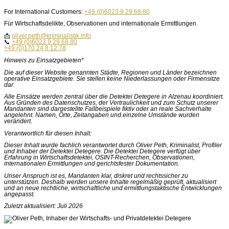
For International Customers:
+49 (0)6023 9 29 68 80
Für Wirtschaftsdelikte, Observationen und internationale Ermittlungen.
📩
oliver.peth@kriminalistik.info
📞
+49 (0)6023 9 29 68 80
+49 (0)170 24 8 12 78
Hinweis zu Einsatzgebieten*
Die auf dieser Website genannten Städte, Regionen und Länder bezeichnen
operative Einsatzgebiete. Sie stellen keine Niederlassungen oder Firmensitze
dar.
Alle Einsätze werden zentral über die Detektei Detegere in Alzenau koordiniert.
Aus Gründen des Datenschutzes, der Vertraulichkeit und zum Schutz unserer
Mandanten sind dargestellte Fallbeispiele fiktiv oder an reale Sachverhalte
angelehnt. Namen, Orte, Zeitangaben und einzelne Umstände wurden
verändert.
Verantwortlich für diesen Inhalt:
Dieser Inhalt wurde fachlich verantwortet durch Oliver Peth, Kriminalist, Profiler
und Inhaber der Detektei Detegere. Die Detektei Detegere verfügt über
Erfahrung in Wirtschaftsdetektei, OSINT-Recherchen, Observationen,
internationalen Ermittlungen und gerichtsfester Dokumentation.
Unser Anspruch ist es, Mandanten klar, diskret und rechtssicher zu
unterstützen. Deshalb werden unsere Inhalte regelmäßig geprüft, aktualisiert
und an neue rechtliche, wirtschaftliche und ermittlungstaktische Entwicklungen
angepasst.
Zuletzt aktualisiert: Juli 2026