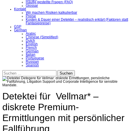
Häufig gestellte Fragen (FAQ)
Glossar
Kontakt
Wir machen Risiken kalkulierbar
Preise
Kosten & Dauer einer Detektei – realistisch erklärt (Faktoren statt
Fantasiepreise)
GSP
German
Arabic
Chinese (Simplified)
Dutch
English
French
German
Italian
Portuguese
Russian
Spanish
Suchen
nach:
Detektei für Vellmar* –
diskrete Premium-
Ermittlungen mit persönlicher
Fallführung