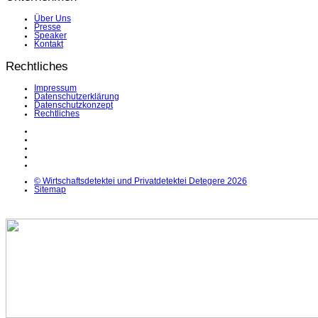
Über Uns
Presse
Speaker
Kontakt
Rechtliches
Impressum
Datenschutzerklärung
Datenschutzkonzept
Rechtliches
LinkedIn
Facebook
Instagram
YouTube
X
© Wirtschaftsdetektei und Privatdetektei Detegere 2026
Sitemap