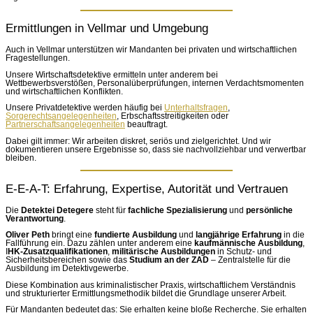
Ermittlungen in Vellmar und Umgebung
Auch in Vellmar unterstützen wir Mandanten bei privaten und wirtschaftlichen
Fragestellungen.
Unsere Wirtschaftsdetektive ermitteln unter anderem bei
Wettbewerbsverstößen, Personalüberprüfungen, internen Verdachtsmomenten
und wirtschaftlichen Konflikten.
Unsere Privatdetektive werden häufig bei
Unterhaltsfragen
,
Sorgerechtsangelegenheiten
, Erbschaftsstreitigkeiten oder
Partnerschaftsangelegenheiten
beauftragt.
Dabei gilt immer: Wir arbeiten diskret, seriös und zielgerichtet. Und wir
dokumentieren unsere Ergebnisse so, dass sie nachvollziehbar und verwertbar
bleiben.
E-E-A-T: Erfahrung, Expertise, Autorität und Vertrauen
Die
Detektei Detegere
steht für
fachliche Spezialisierung
und
persönliche
Verantwortung
.
Oliver Peth
bringt eine
fundierte Ausbildung
und
langjährige Erfahrung
in die
Fallführung ein. Dazu zählen unter anderem eine
kaufmännische Ausbildung
,
I
HK-Zusatzqualifikationen
,
militärische Ausbildungen
in Schutz- und
Sicherheitsbereichen sowie das
Studium an der ZAD
– Zentralstelle für die
Ausbildung im Detektivgewerbe.
Diese Kombination aus kriminalistischer Praxis, wirtschaftlichem Verständnis
und strukturierter Ermittlungsmethodik bildet die Grundlage unserer Arbeit.
Für Mandanten bedeutet das: Sie erhalten keine bloße Recherche. Sie erhalten