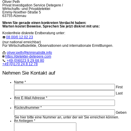
Oliver Peth
Privat Investigation Service Detegere /
Wirtschafts- und Privatdetektei
Emmy-Noether-Straße 5
63755 Alzenau
Wenn Sie gerade einen konkreten Verdacht haben:
Warten kostet Beweise. Sprechen Sie jetzt diskret mit uns:
Kostenfreie diskrete Erstberatung unter:
☎️
08 00/0 12 02 23
(nur national erreichbar)
Für Wirtschaftsdelikte, Observationen und internationale Ermittlungen.
📩
oliver.peth@kriminalistik.info
🌐
https://detektei-detegere.com
📞
+49 (0)6023 9 29 68 80
+49 (0)170 24 8 12 78
Nehmen Sie Kontakt auf
Name
*
First
Last
Ihre E-Mail Adresse
*
Rückrufnummer
*
Geben
Sie hier bitte eine Nummer an, unter der wir Sie erreichen können.
Ihr Anliegen
*