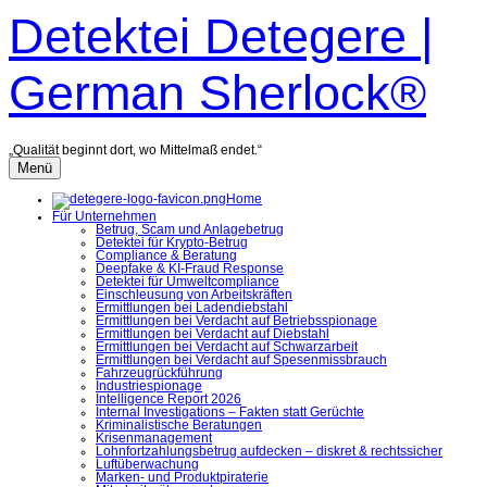
Zum
Detektei Detegere |
Inhalt
überspringen
German Sherlock®
„Qualität beginnt dort, wo Mittelmaß endet.“
Menü
Home
Für Unternehmen
Betrug, Scam und Anlagebetrug
Detektei für Krypto-Betrug
Compliance & Beratung
Deepfake & KI-Fraud Response
Detektei für Umweltcompliance
Einschleusung von Arbeitskräften
Ermittlungen bei Ladendiebstahl
Ermittlungen bei Verdacht auf Betriebsspionage
Ermittlungen bei Verdacht auf Diebstahl
Ermittlungen bei Verdacht auf Schwarzarbeit
Ermittlungen bei Verdacht auf Spesenmissbrauch
Fahrzeugrückführung
Industriespionage
Intelligence Report 2026
Internal Investigations – Fakten statt Gerüchte
Kriminalistische Beratungen
Krisenmanagement
Lohnfortzahlungsbetrug aufdecken – diskret & rechtssicher
Luftüberwachung
Marken- und Produktpiraterie