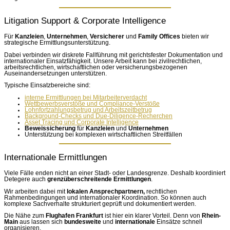
Litigation Support & Corporate Intelligence
Für
Kanzleien
,
Unternehmen
,
Versicherer
und
Family Offices
bieten wir
strategische Ermittlungsunterstützung.
Dabei verbinden wir diskrete Fallführung mit gerichtsfester Dokumentation und
internationaler Einsatzfähigkeit. Unsere Arbeit kann bei zivilrechtlichen,
arbeitsrechtlichen, wirtschaftlichen oder versicherungsbezogenen
Auseinandersetzungen unterstützen.
Typische Einsatzbereiche sind:
interne Ermittlungen bei Mitarbeiterverdacht
Wettbewerbsverstöße und Compliance-Verstöße
Lohnfortzahlungsbetrug und Arbeitszeitbetrug
Background-Checks und Due-Diligence-Recherchen
Asset Tracing und Corporate Intelligence
Beweissicherung
für
Kanzleien
und
Unternehmen
Unterstützung bei komplexen wirtschaftlichen Streitfällen
Internationale Ermittlungen
Viele Fälle enden nicht an einer Stadt- oder Landesgrenze. Deshalb koordiniert
Detegere auch
grenzüberschreitende Ermittlungen
.
Wir arbeiten dabei mit
lokalen Ansprechpartnern,
rechtlichen
Rahmenbedingungen und internationaler Koordination. So können auch
komplexe Sachverhalte strukturiert geprüft und dokumentiert werden.
Die Nähe zum
Flughafen Frankfurt
ist hier ein klarer Vorteil. Denn von
Rhein-
Main
aus lassen sich
bundesweite
und
internationale
Einsätze schnell
organisieren.