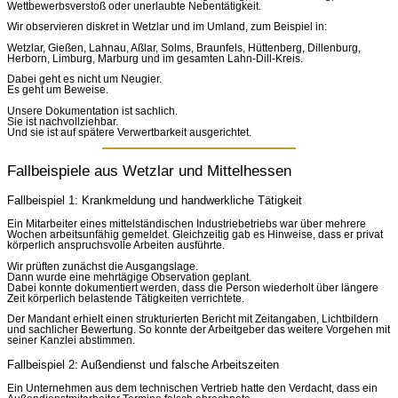
Wettbewerbsverstoß oder unerlaubte Nebentätigkeit.
Wir observieren diskret in Wetzlar und im Umland, zum Beispiel in:
Wetzlar, Gießen, Lahnau, Aßlar, Solms, Braunfels, Hüttenberg, Dillenburg,
Herborn, Limburg, Marburg und im gesamten Lahn-Dill-Kreis.
Dabei geht es nicht um Neugier.
Es geht um Beweise.
Unsere Dokumentation ist sachlich.
Sie ist nachvollziehbar.
Und sie ist auf spätere Verwertbarkeit ausgerichtet.
Fallbeispiele aus Wetzlar und Mittelhessen
Fallbeispiel 1: Krankmeldung und handwerkliche Tätigkeit
Ein Mitarbeiter eines mittelständischen Industriebetriebs war über mehrere
Wochen arbeitsunfähig gemeldet. Gleichzeitig gab es Hinweise, dass er privat
körperlich anspruchsvolle Arbeiten ausführte.
Wir prüften zunächst die Ausgangslage.
Dann wurde eine mehrtägige Observation geplant.
Dabei konnte dokumentiert werden, dass die Person wiederholt über längere
Zeit körperlich belastende Tätigkeiten verrichtete.
Der Mandant erhielt einen strukturierten Bericht mit Zeitangaben, Lichtbildern
und sachlicher Bewertung. So konnte der Arbeitgeber das weitere Vorgehen mit
seiner Kanzlei abstimmen.
Fallbeispiel 2: Außendienst und falsche Arbeitszeiten
Ein Unternehmen aus dem technischen Vertrieb hatte den Verdacht, dass ein