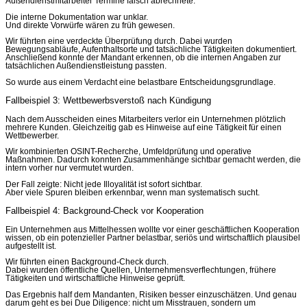
Außendienstmitarbeiter Termine falsch abrechnete.
Die interne Dokumentation war unklar.
Und direkte Vorwürfe wären zu früh gewesen.
Wir führten eine verdeckte Überprüfung durch. Dabei wurden
Bewegungsabläufe, Aufenthaltsorte und tatsächliche Tätigkeiten dokumentiert.
Anschließend konnte der Mandant erkennen, ob die internen Angaben zur
tatsächlichen Außendienstleistung passten.
So wurde aus einem Verdacht eine belastbare Entscheidungsgrundlage.
Fallbeispiel 3: Wettbewerbsverstoß nach Kündigung
Nach dem Ausscheiden eines Mitarbeiters verlor ein Unternehmen plötzlich
mehrere Kunden. Gleichzeitig gab es Hinweise auf eine Tätigkeit für einen
Wettbewerber.
Wir kombinierten OSINT-Recherche, Umfeldprüfung und operative
Maßnahmen. Dadurch konnten Zusammenhänge sichtbar gemacht werden, die
intern vorher nur vermutet wurden.
Der Fall zeigte: Nicht jede Illoyalität ist sofort sichtbar.
Aber viele Spuren bleiben erkennbar, wenn man systematisch sucht.
Fallbeispiel 4: Background-Check vor Kooperation
Ein Unternehmen aus Mittelhessen wollte vor einer geschäftlichen Kooperation
wissen, ob ein potenzieller Partner belastbar, seriös und wirtschaftlich plausibel
aufgestellt ist.
Wir führten einen Background-Check durch.
Dabei wurden öffentliche Quellen, Unternehmensverflechtungen, frühere
Tätigkeiten und wirtschaftliche Hinweise geprüft.
Das Ergebnis half dem Mandanten, Risiken besser einzuschätzen. Und genau
darum geht es bei Due Diligence: nicht um Misstrauen, sondern um