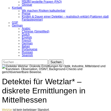
Häufig gestellte Fragen (FAQ)
Glossar
Kontakt
Wir machen Risiken kalkulierbar
Preise
Kosten & Dauer einer Detektei – realistisch erklärt (Faktoren statt
Fantasiepreise)
GSP
German
Arabic
Chinese (Simplified)
Dutch
English
French
German
Italian
Portuguese
Russian
Spanish
Suchen
nach:
Detektei für Wetzlar* –
diskrete Ermittlungen in
Mittelhessen
Wetzlar
ist kein beliebiger Standort.