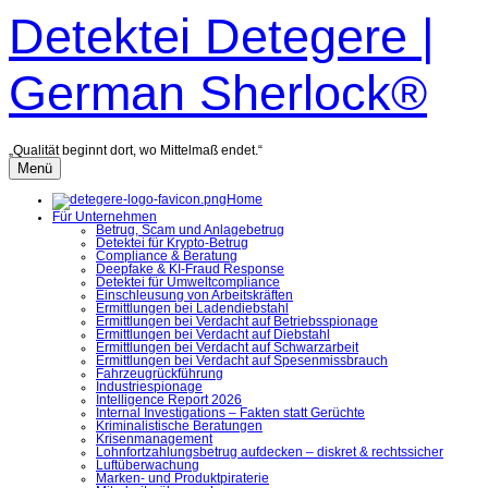
Zum
Detektei Detegere |
Inhalt
überspringen
German Sherlock®
„Qualität beginnt dort, wo Mittelmaß endet.“
Menü
Home
Für Unternehmen
Betrug, Scam und Anlagebetrug
Detektei für Krypto-Betrug
Compliance & Beratung
Deepfake & KI-Fraud Response
Detektei für Umweltcompliance
Einschleusung von Arbeitskräften
Ermittlungen bei Ladendiebstahl
Ermittlungen bei Verdacht auf Betriebsspionage
Ermittlungen bei Verdacht auf Diebstahl
Ermittlungen bei Verdacht auf Schwarzarbeit
Ermittlungen bei Verdacht auf Spesenmissbrauch
Fahrzeugrückführung
Industriespionage
Intelligence Report 2026
Internal Investigations – Fakten statt Gerüchte
Kriminalistische Beratungen
Krisenmanagement
Lohnfortzahlungsbetrug aufdecken – diskret & rechtssicher
Luftüberwachung
Marken- und Produktpiraterie