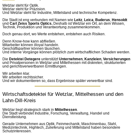
Wetzlar steht für Optik.
Wetzlar steht für Präzision.
Und Wetzlar steht für Industrie, Mittelstand und technische Kompetenz.
Die Stadt ist eng verbunden mit Namen wie
Leitz
,
Leica
,
Buderus
,
Hensoldt
und
Carl Zeiss Sports Optics.
Deshalb ist Wetzlar ein Ort, an dem Wissen,
Technik, Produktion und Verantwortung zusammenkommen.
Doch genau dort, wo Werte entstehen, entstehen auch Risiken.
Denn Know-how kann abfließen.
Mitarbeiter können illoyal handeln.
Geschäftspartner können täuschen.
Und interne Vorgänge können plötzlich zum wirtschaftlichen Schaden werden.
Die
Detektei Detegere
unterstützt
Unternehmen
,
Kanzleien
,
Versicherungen
und Privatpersonen in Wetzlar und Mittelhessen mit diskreten, strukturierten
und gerichtsverwertbaren Ermittlungen.
Wir arbeiten klar.
Wir arbeiten rechtssicher.
Und wir dokumentieren so, dass Ergebnisse später verwertbar sind.
Wirtschaftsdetektei für Wetzlar, Mittelhessen und den
Lahn-Dill-Kreis
Wetzlar liegt strategisch stark in
Mittelhessen
.
Die Stadt verbindet Industrie, Forschung, Verwaltung, Handel und
Dienstleistung.
Gerade Unternehmen aus Optik, Feinmechanik, Maschinenbau, Stahl,
Medizintechnik, Hightech, Zulieferung und Mittelstand haben besondere
Schutzinteressen.