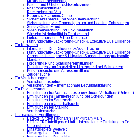
Mitarbeiterüberwachung
Patent- und Urheberrechtsverletzungen
Phantomfrachtführer
Recherchen zur Vita
Reports & Economic Crime
Sicherheitsanalyse und Videoüberwachung
Sicherstellung von Firmeneigentum und Leasing-Fahrzeugen
Supply Chain Fraud
Videoüberwachung und Dokumentation
Wirtschaftskriminalität in Deutschland
Lieferantenprüfung & Due Diligence
Führungskräfte-Background-Check & Executive Due Diligence
Für Kanzleien
International Due Diligence & Asset Tracing
Führungskräfte-Background-Check & Executive Due Diligence
Corporate Intelligence & Litigation Support für anspruchsvolle
Mandate
Forderungs- und Schuldnerermittlungen
Ermittlungen zum finanziellen Hintergrund bei Schuldnern
Personensuche und Adressermittlung
Zeugensuche
Für Versicherungen
Versicherungsbetrug
Versicherungen – Internationale Betrugsaufklärung
Für Privatpersonen
Ermittlungen bei Verdacht des ehewidrigen Verhaltens (Untreue)
Ermittlungen im Familienrecht und bei Scheidungen
Ermittlungen im Sorgerecht
Ermittlungen im Unterhaltsrecht
Ermittlungen bei Stalking
Vermisstensuche
Internationale Ermittlungen
Detektei für den Flughafen Frankfurt am Main
DETEGERE Intelligence Unit – Internationale Ermittlungen für
Unternehmen
Einsatzgebiete Weltweit
Einsatzgebiete Europa
Einsatzgebiete Deutschland