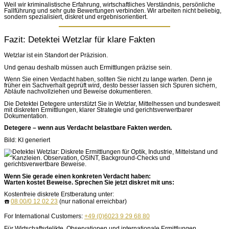
Weil wir kriminalistische Erfahrung, wirtschaftliches Verständnis, persönliche
Fallführung und sehr gute Bewertungen verbinden. Wir arbeiten nicht beliebig,
sondern spezialisiert, diskret und ergebnisorientiert.
Fazit: Detektei Wetzlar für klare Fakten
Wetzlar ist ein Standort der Präzision.
Und genau deshalb müssen auch Ermittlungen präzise sein.
Wenn Sie einen Verdacht haben, sollten Sie nicht zu lange warten. Denn je
früher ein Sachverhalt geprüft wird, desto besser lassen sich Spuren sichern,
Abläufe nachvollziehen und Beweise dokumentieren.
Die Detektei Detegere unterstützt Sie in Wetzlar, Mittelhessen und bundesweit
mit diskreten Ermittlungen, klarer Strategie und gerichtsverwertbarer
Dokumentation.
Detegere – wenn aus Verdacht belastbare Fakten werden.
Bild: KI generiert
Wenn Sie gerade einen konkreten Verdacht haben:
Warten kostet Beweise. Sprechen Sie jetzt diskret mit uns:
Kostenfreie diskrete Erstberatung unter:
☎️
08 00/0 12 02 23
(nur national erreichbar)
For International Customers:
+49 (0)6023 9 29 68 80
Für Wirtschaftsdelikte, Observationen und internationale Ermittlungen.