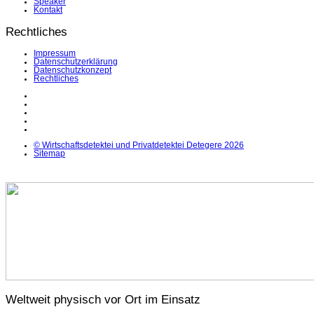
Speaker
Kontakt
Rechtliches
Impressum
Datenschutzerklärung
Datenschutzkonzept
Rechtliches
LinkedIn
Facebook
Instagram
YouTube
X
© Wirtschaftsdetektei und Privatdetektei Detegere 2026
Sitemap
Weltweit physisch vor Ort im Einsatz