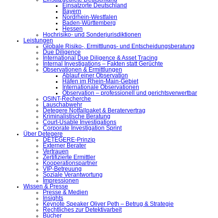
Einsatzorte Deutschland
Bayern
Nordrhein-Westfalen
Baden-Württemberg
Hessen
Hochrisiko- und Sonderjurisdiktionen
Leistungen
Globale Risiko-, Ermittlungs- und Entscheidungsberatung
Due Diligence
International Due Diligence & Asset Tracing
Internal Investigations – Fakten statt Gerüchte
Observationen & Ermittlungen
Ablauf einer Observation
Häfen im Rhein-Main-Gebiet
Internationale Observationen
Observation – professionell und gerichtsverwertbar
OSINT-Recherche
Lauschabwehr
Detegere Notfallpaket & Beratervertrag
Kriminalistische Beratung
Court-Usable Investigations
Corporate Investigation Sprint
Über Detegere
DETEGERE-Prinzip
Externer Berater
Vertrauen
Zertifizierte Ermittler
Kooperationspartner
VIP-Betreuung
Soziale Verantwortung
Impressionen
Wissen & Presse
Presse & Medien
Insights
Keynote Speaker Oliver Peth – Betrug & Strategie
Rechtliches zur Detektivarbeit
Bücher