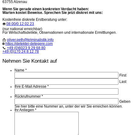
63755 Alzenau
Wenn Sie gerade einen konkreten Verdacht haben:
Warten kostet Beweise. Sprechen Sie jetzt diskret mit uns:
Kostenfreie diskrete Erstberatung unter:
☎️
08 00/0 12 02 23
(nur national erreichbar)
Für Wirtschaftsdelikte, Observationen und internationale Ermittlungen.
📩
oliver.peth@kriminalistik.info
🌐
https://detektei-detegere.com
📞
+49 (0)6023 9 29 68 80
+49 (0)170 24 8 12 78
Nehmen Sie Kontakt auf
Name
*
First
Last
Ihre E-Mail Adresse
*
Rückrufnummer
*
Geben
Sie hier bitte eine Nummer an, unter der wir Sie erreichen können.
Ihr Anliegen
*