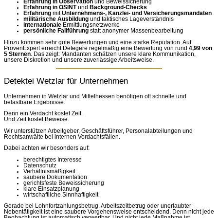
Erfahrung in Observation
und Beweissicherung
Erfahrung in OSINT
und
Background-Checks
Erfahrung
mit
Unternehmens-, Kanzlei- und Versicherungsmandaten
militärische Ausbildung
und taktisches Lageverständnis
internationale
Ermittlungsnetzwerke
persönliche Fallführung
statt anonymer Massenbearbeitung
Hinzu kommen sehr gute Bewertungen und eine starke Reputation. Auf
ProvenExpert erreicht Detegere regelmäßig eine Bewertung von rund
4,99 von
5 Sternen
. Das zeigt: Mandanten schätzen unsere klare Kommunikation,
unsere Diskretion und unsere zuverlässige Arbeitsweise.
Detektei Wetzlar für Unternehmen
Unternehmen in Wetzlar und Mittelhessen benötigen oft schnelle und
belastbare Ergebnisse.
Denn ein Verdacht kostet Zeit.
Und Zeit kostet Beweise.
Wir unterstützen Arbeitgeber, Geschäftsführer, Personalabteilungen und
Rechtsanwälte bei internen Verdachtsfällen.
Dabei achten wir besonders auf:
berechtigtes Interesse
Datenschutz
Verhältnismäßigkeit
saubere Dokumentation
gerichtsfeste Beweissicherung
klare Einsatzplanung
wirtschaftliche Sinnhaftigkeit
Gerade bei Lohnfortzahlungsbetrug, Arbeitszeitbetrug oder unerlaubter
Nebentätigkeit ist eine saubere Vorgehensweise entscheidend. Denn nicht jede
Beobachtung ist automatisch verwertbar. Und nicht jede Maßnahme ist