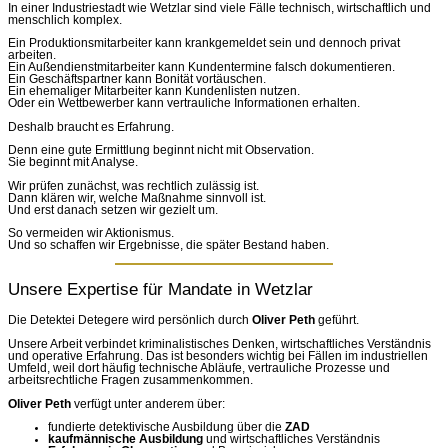
In einer Industriestadt wie Wetzlar sind viele Fälle technisch, wirtschaftlich und
menschlich komplex.
Ein Produktionsmitarbeiter kann krankgemeldet sein und dennoch privat
arbeiten.
Ein Außendienstmitarbeiter kann Kundentermine falsch dokumentieren.
Ein Geschäftspartner kann Bonität vortäuschen.
Ein ehemaliger Mitarbeiter kann Kundenlisten nutzen.
Oder ein Wettbewerber kann vertrauliche Informationen erhalten.
Deshalb braucht es Erfahrung.
Denn eine gute Ermittlung beginnt nicht mit Observation.
Sie beginnt mit Analyse.
Wir prüfen zunächst, was rechtlich zulässig ist.
Dann klären wir, welche Maßnahme sinnvoll ist.
Und erst danach setzen wir gezielt um.
So vermeiden wir Aktionismus.
Und so schaffen wir Ergebnisse, die später Bestand haben.
Unsere Expertise für Mandate in Wetzlar
Die Detektei Detegere wird persönlich durch
Oliver Peth
geführt.
Unsere Arbeit verbindet kriminalistisches Denken, wirtschaftliches Verständnis
und operative Erfahrung. Das ist besonders wichtig bei Fällen im industriellen
Umfeld, weil dort häufig technische Abläufe, vertrauliche Prozesse und
arbeitsrechtliche Fragen zusammenkommen.
Oliver Peth
verfügt unter anderem über:
fundierte detektivische Ausbildung über die
ZAD
kaufmännische Ausbildung
und wirtschaftliches Verständnis