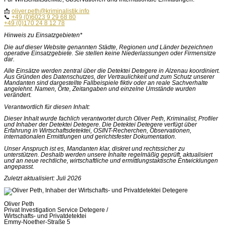
📩
oliver.peth@kriminalistik.info
📞
+49 (0)6023 9 29 68 80
+49 (0)170 24 8 12 78
Hinweis zu Einsatzgebieten*
Die auf dieser Website genannten Städte, Regionen und Länder bezeichnen
operative Einsatzgebiete. Sie stellen keine Niederlassungen oder Firmensitze
dar.
Alle Einsätze werden zentral über die Detektei Detegere in Alzenau koordiniert.
Aus Gründen des Datenschutzes, der Vertraulichkeit und zum Schutz unserer
Mandanten sind dargestellte Fallbeispiele fiktiv oder an reale Sachverhalte
angelehnt. Namen, Orte, Zeitangaben und einzelne Umstände wurden
verändert.
Verantwortlich für diesen Inhalt:
Dieser Inhalt wurde fachlich verantwortet durch Oliver Peth, Kriminalist, Profiler
und Inhaber der Detektei Detegere. Die Detektei Detegere verfügt über
Erfahrung in Wirtschaftsdetektei, OSINT-Recherchen, Observationen,
internationalen Ermittlungen und gerichtsfester Dokumentation.
Unser Anspruch ist es, Mandanten klar, diskret und rechtssicher zu
unterstützen. Deshalb werden unsere Inhalte regelmäßig geprüft, aktualisiert
und an neue rechtliche, wirtschaftliche und ermittlungstaktische Entwicklungen
angepasst.
Zuletzt aktualisiert: Juli 2026
Oliver Peth
Privat Investigation Service Detegere /
Wirtschafts- und Privatdetektei
Emmy-Noether-Straße 5