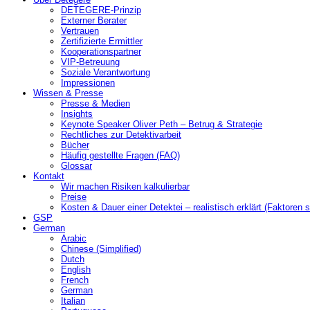
DETEGERE-Prinzip
Externer Berater
Vertrauen
Zertifizierte Ermittler
Kooperationspartner
VIP-Betreuung
Soziale Verantwortung
Impressionen
Wissen & Presse
Presse & Medien
Insights
Keynote Speaker Oliver Peth – Betrug & Strategie
Rechtliches zur Detektivarbeit
Bücher
Häufig gestellte Fragen (FAQ)
Glossar
Kontakt
Wir machen Risiken kalkulierbar
Preise
Kosten & Dauer einer Detektei – realistisch erklärt (Faktoren s
GSP
German
Arabic
Chinese (Simplified)
Dutch
English
French
German
Italian