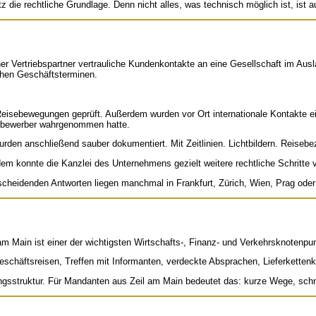
 die rechtliche Grundlage. Denn nicht alles, was technisch möglich ist, ist a
r Vertriebspartner vertrauliche Kundenkontakte an eine Gesellschaft im Ausla
chen Geschäftsterminen.
eisebewegungen geprüft. Außerdem wurden vor Ort internationale Kontakte ei
ettbewerber wahrgenommen hatte.
wurden anschließend sauber dokumentiert. Mit Zeitlinien. Lichtbildern. Reise
em konnte die Kanzlei des Unternehmens gezielt weitere rechtliche Schritte v
tscheidenden Antworten liegen manchmal in Frankfurt, Zürich, Wien, Prag oder
t am Main ist einer der wichtigsten Wirtschafts-, Finanz- und Verkehrsknotenp
 Geschäftsreisen, Treffen mit Informanten, verdeckte Absprachen, Lieferkett
tlungsstruktur. Für Mandanten aus Zeil am Main bedeutet das: kurze Wege, schn