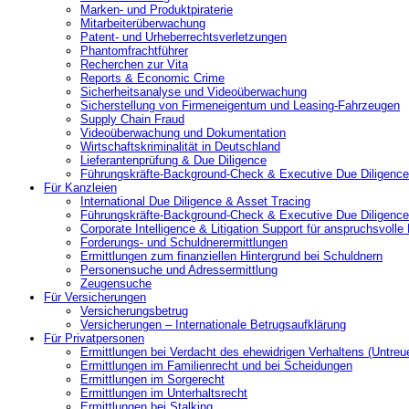
Marken- und Produktpiraterie
Mitarbeiterüberwachung
Patent- und Urheberrechtsverletzungen
Phantomfrachtführer
Recherchen zur Vita
Reports & Economic Crime
Sicherheitsanalyse und Videoüberwachung
Sicherstellung von Firmeneigentum und Leasing-Fahrzeugen
Supply Chain Fraud
Videoüberwachung und Dokumentation
Wirtschaftskriminalität in Deutschland
Lieferantenprüfung & Due Diligence
Führungskräfte-Background-Check & Executive Due Diligence
Für Kanzleien
International Due Diligence & Asset Tracing
Führungskräfte-Background-Check & Executive Due Diligence
Corporate Intelligence & Litigation Support für anspruchsvoll
Forderungs- und Schuldnerermittlungen
Ermittlungen zum finanziellen Hintergrund bei Schuldnern
Personensuche und Adressermittlung
Zeugensuche
Für Versicherungen
Versicherungsbetrug
Versicherungen – Internationale Betrugsaufklärung
Für Privatpersonen
Ermittlungen bei Verdacht des ehewidrigen Verhaltens (Untreu
Ermittlungen im Familienrecht und bei Scheidungen
Ermittlungen im Sorgerecht
Ermittlungen im Unterhaltsrecht
Ermittlungen bei Stalking