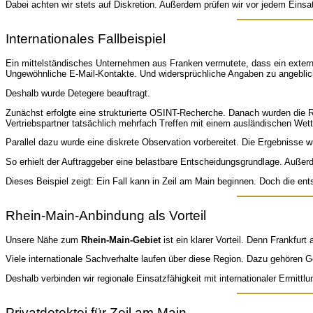
Dabei achten wir stets auf Diskretion. Außerdem prüfen wir vor jedem Einsatz
Internationales Fallbeispiel
Ein mittelständisches Unternehmen aus Franken vermutete, dass ein externe
Ungewöhnliche E-Mail-Kontakte. Und widersprüchliche Angaben zu angebli
Deshalb wurde Detegere beauftragt.
Zunächst erfolgte eine strukturierte OSINT-Recherche. Danach wurden die R
Vertriebspartner tatsächlich mehrfach Treffen mit einem ausländischen W
Parallel dazu wurde eine diskrete Observation vorbereitet. Die Ergebnisse 
So erhielt der Auftraggeber eine belastbare Entscheidungsgrundlage. Außerd
Dieses Beispiel zeigt: Ein Fall kann in Zeil am Main beginnen. Doch die en
Rhein-Main-Anbindung als Vorteil
Unsere Nähe zum
Rhein-Main-Gebiet
ist ein klarer Vorteil. Denn Frankfur
Viele internationale Sachverhalte laufen über diese Region. Dazu gehören
Deshalb verbinden wir regionale Einsatzfähigkeit mit internationaler Ermit
Privatdetektei für Zeil am Main