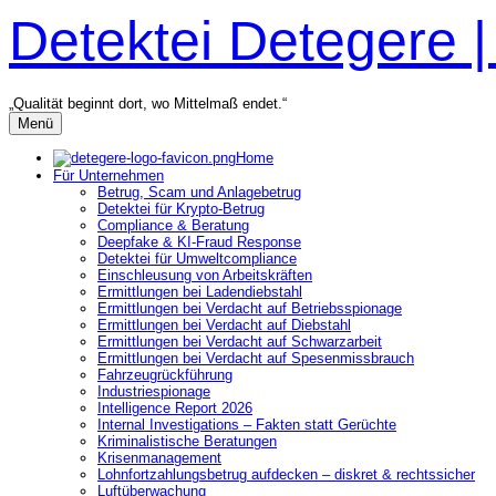
Zum
Detektei Detegere 
Inhalt
überspringen
„Qualität beginnt dort, wo Mittelmaß endet.“
Menü
Home
Für Unternehmen
Betrug, Scam und Anlagebetrug
Detektei für Krypto-Betrug
Compliance & Beratung
Deepfake & KI-Fraud Response
Detektei für Umweltcompliance
Einschleusung von Arbeitskräften
Ermittlungen bei Ladendiebstahl
Ermittlungen bei Verdacht auf Betriebsspionage
Ermittlungen bei Verdacht auf Diebstahl
Ermittlungen bei Verdacht auf Schwarzarbeit
Ermittlungen bei Verdacht auf Spesenmissbrauch
Fahrzeugrückführung
Industriespionage
Intelligence Report 2026
Internal Investigations – Fakten statt Gerüchte
Kriminalistische Beratungen
Krisenmanagement
Lohnfortzahlungsbetrug aufdecken – diskret & rechtssicher
Luftüberwachung