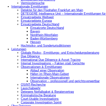
Vermisstensuche
Internationale Ermittlungen
Detektei für den Flughafen Frankfurt am Main
DETEGERE Intelligence Unit – Internationale Ermittlungen fü
Einsatzgebiete Weltweit
Einsatzgebiete Europa
Einsatzgebiete Deutschland
Einsatzorte Deutschland
Bayern
Nordrhein-Westfalen
Baden-Württemberg
Hessen
Hochrisiko- und Sonderjurisdiktionen
Leistungen
Globale Risiko-, Ermittlungs- und Entscheidungsberatung
Due Diligence
International Due Diligence & Asset Tracing
Internal Investigations – Fakten statt Gerüchte
Observationen & Ermittlungen
Ablauf einer Observation
Häfen im Rhein-Main-Gebiet
Internationale Observationen
Observation – professionell und gerichtsverwertbar
OSINT-Recherche
Lauschabwehr
Detegere Notfallpaket & Beratervertrag
Kriminalistische Beratung
Court-Usable Investigations
Corporate Investigation Sprint
Über Detegere