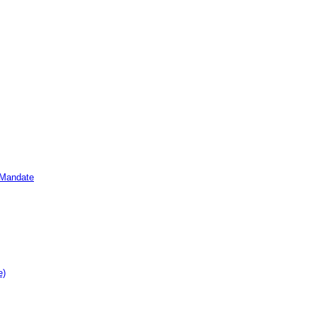
e Mandate
e)