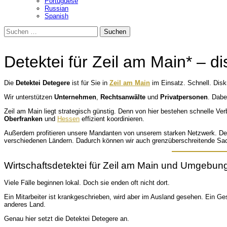
Portuguese
Russian
Spanish
Suchen
nach:
Detektei für Zeil am Main* – di
Die
Detektei Detegere
ist für Sie in
Zeil am Main
im Einsatz. Schnell. Disk
Wir unterstützen
Unternehmen
,
Rechtsanwälte
und
Privatpersonen
. Dabe
Zeil am Main liegt strategisch günstig. Denn von hier bestehen schnelle Ve
Oberfranken
und
Hessen
effizient koordinieren.
Außerdem profitieren unsere Mandanten von unserem starken Netzwerk. Denn 
verschiedenen Ländern. Dadurch können wir auch grenzüberschreitende Sachv
Wirtschaftsdetektei für Zeil am Main und Umgebun
Viele Fälle beginnen lokal. Doch sie enden oft nicht dort.
Ein Mitarbeiter ist krankgeschrieben, wird aber im Ausland gesehen. Ein Ges
anderes Land.
Genau hier setzt die Detektei Detegere an.