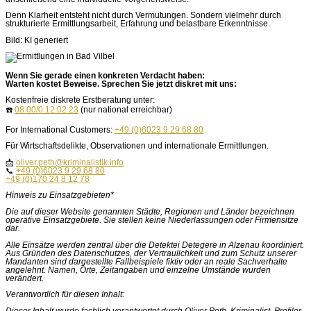
Denn Klarheit entsteht nicht durch Vermutungen. Sondern vielmehr durch
strukturierte Ermittlungsarbeit, Erfahrung und belastbare Erkenntnisse.
Bild: KI generiert
Wenn Sie gerade einen konkreten Verdacht haben:
Warten kostet Beweise. Sprechen Sie jetzt diskret mit uns:
Kostenfreie diskrete Erstberatung unter:
☎️
08 00/0 12 02 23
(nur national erreichbar)
For International Customers:
+49 (0)6023 9 29 68 80
Für Wirtschaftsdelikte, Observationen und internationale Ermittlungen.
📩
oliver.peth@kriminalistik.info
📞
+49 (0)6023 9 29 68 80
+49 (0)170 24 8 12 78
Hinweis zu Einsatzgebieten*
Die auf dieser Website genannten Städte, Regionen und Länder bezeichnen
operative Einsatzgebiete. Sie stellen keine Niederlassungen oder Firmensitze
dar.
Alle Einsätze werden zentral über die Detektei Detegere in Alzenau koordiniert.
Aus Gründen des Datenschutzes, der Vertraulichkeit und zum Schutz unserer
Mandanten sind dargestellte Fallbeispiele fiktiv oder an reale Sachverhalte
angelehnt. Namen, Orte, Zeitangaben und einzelne Umstände wurden
verändert.
Verantwortlich für diesen Inhalt:
Dieser Inhalt wurde fachlich verantwortet durch Oliver Peth, Kriminalist, Profiler