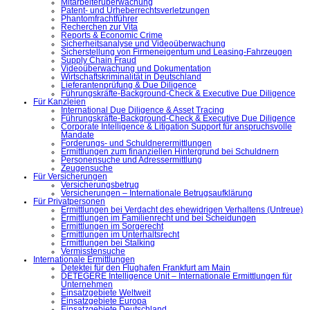
Mitarbeiterüberwachung
Patent- und Urheberrechtsverletzungen
Phantomfrachtführer
Recherchen zur Vita
Reports & Economic Crime
Sicherheitsanalyse und Videoüberwachung
Sicherstellung von Firmeneigentum und Leasing-Fahrzeugen
Supply Chain Fraud
Videoüberwachung und Dokumentation
Wirtschaftskriminalität in Deutschland
Lieferantenprüfung & Due Diligence
Führungskräfte-Background-Check & Executive Due Diligence
Für Kanzleien
International Due Diligence & Asset Tracing
Führungskräfte-Background-Check & Executive Due Diligence
Corporate Intelligence & Litigation Support für anspruchsvolle
Mandate
Forderungs- und Schuldnerermittlungen
Ermittlungen zum finanziellen Hintergrund bei Schuldnern
Personensuche und Adressermittlung
Zeugensuche
Für Versicherungen
Versicherungsbetrug
Versicherungen – Internationale Betrugsaufklärung
Für Privatpersonen
Ermittlungen bei Verdacht des ehewidrigen Verhaltens (Untreue)
Ermittlungen im Familienrecht und bei Scheidungen
Ermittlungen im Sorgerecht
Ermittlungen im Unterhaltsrecht
Ermittlungen bei Stalking
Vermisstensuche
Internationale Ermittlungen
Detektei für den Flughafen Frankfurt am Main
DETEGERE Intelligence Unit – Internationale Ermittlungen für
Unternehmen
Einsatzgebiete Weltweit
Einsatzgebiete Europa
Einsatzgebiete Deutschland