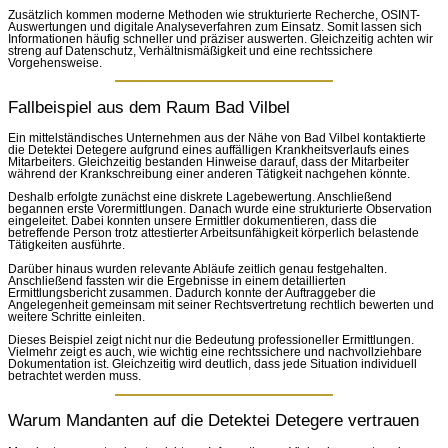
Zusätzlich kommen moderne Methoden wie strukturierte Recherche, OSINT-
Auswertungen und digitale Analyseverfahren zum Einsatz. Somit lassen sich
Informationen häufig schneller und präziser auswerten. Gleichzeitig achten wir
streng auf Datenschutz, Verhältnismäßigkeit und eine rechtssichere
Vorgehensweise.
Fallbeispiel aus dem Raum Bad Vilbel
Ein mittelständisches Unternehmen aus der Nähe von Bad Vilbel kontaktierte
die Detektei Detegere aufgrund eines auffälligen Krankheitsverlaufs eines
Mitarbeiters. Gleichzeitig bestanden Hinweise darauf, dass der Mitarbeiter
während der Krankschreibung einer anderen Tätigkeit nachgehen könnte.
Deshalb erfolgte zunächst eine diskrete Lagebewertung. Anschließend
begannen erste Vorermittlungen. Danach wurde eine strukturierte Observation
eingeleitet. Dabei konnten unsere Ermittler dokumentieren, dass die
betreffende Person trotz attestierter Arbeitsunfähigkeit körperlich belastende
Tätigkeiten ausführte.
Darüber hinaus wurden relevante Abläufe zeitlich genau festgehalten.
Anschließend fassten wir die Ergebnisse in einem detaillierten
Ermittlungsbericht zusammen. Dadurch konnte der Auftraggeber die
Angelegenheit gemeinsam mit seiner Rechtsvertretung rechtlich bewerten und
weitere Schritte einleiten.
Dieses Beispiel zeigt nicht nur die Bedeutung professioneller Ermittlungen.
Vielmehr zeigt es auch, wie wichtig eine rechtssichere und nachvollziehbare
Dokumentation ist. Gleichzeitig wird deutlich, dass jede Situation individuell
betrachtet werden muss.
Warum Mandanten auf die Detektei Detegere vertrauen