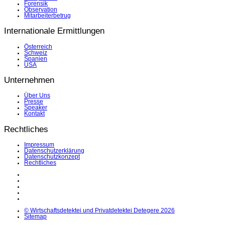
Forensik
Observation
Mitarbeiterbetrug
Internationale Ermittlungen
Österreich
Schweiz
Spanien
USA
Unternehmen
Über Uns
Presse
Speaker
Kontakt
Rechtliches
Impressum
Datenschutzerklärung
Datenschutzkonzept
Rechtliches
LinkedIn
Facebook
Instagram
YouTube
X
© Wirtschaftsdetektei und Privatdetektei Detegere 2026
Sitemap