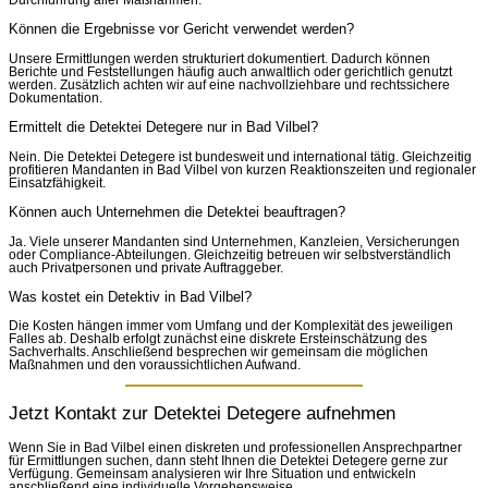
Können die Ergebnisse vor Gericht verwendet werden?
Unsere Ermittlungen werden strukturiert dokumentiert. Dadurch können
Berichte und Feststellungen häufig auch anwaltlich oder gerichtlich genutzt
werden. Zusätzlich achten wir auf eine nachvollziehbare und rechtssichere
Dokumentation.
Ermittelt die Detektei Detegere nur in Bad Vilbel?
Nein. Die Detektei Detegere ist bundesweit und international tätig. Gleichzeitig
profitieren Mandanten in Bad Vilbel von kurzen Reaktionszeiten und regionaler
Einsatzfähigkeit.
Können auch Unternehmen die Detektei beauftragen?
Ja. Viele unserer Mandanten sind Unternehmen, Kanzleien, Versicherungen
oder Compliance-Abteilungen. Gleichzeitig betreuen wir selbstverständlich
auch Privatpersonen und private Auftraggeber.
Was kostet ein Detektiv in Bad Vilbel?
Die Kosten hängen immer vom Umfang und der Komplexität des jeweiligen
Falles ab. Deshalb erfolgt zunächst eine diskrete Ersteinschätzung des
Sachverhalts. Anschließend besprechen wir gemeinsam die möglichen
Maßnahmen und den voraussichtlichen Aufwand.
Jetzt Kontakt zur Detektei Detegere aufnehmen
Wenn Sie in Bad Vilbel einen diskreten und professionellen Ansprechpartner
für Ermittlungen suchen, dann steht Ihnen die Detektei Detegere gerne zur
Verfügung. Gemeinsam analysieren wir Ihre Situation und entwickeln
anschließend eine individuelle Vorgehensweise.