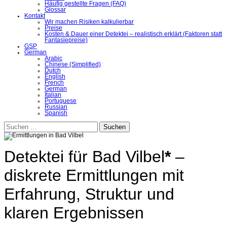
Häufig gestellte Fragen (FAQ)
Glossar
Kontakt
Wir machen Risiken kalkulierbar
Preise
Kosten & Dauer einer Detektei – realistisch erklärt (Faktoren statt
Fantasiepreise)
GSP
German
Arabic
Chinese (Simplified)
Dutch
English
French
German
Italian
Portuguese
Russian
Spanish
Suchen
nach:
Detektei für Bad Vilbel
*
–
diskrete Ermittlungen mit
Erfahrung, Struktur und
klaren Ergebnissen