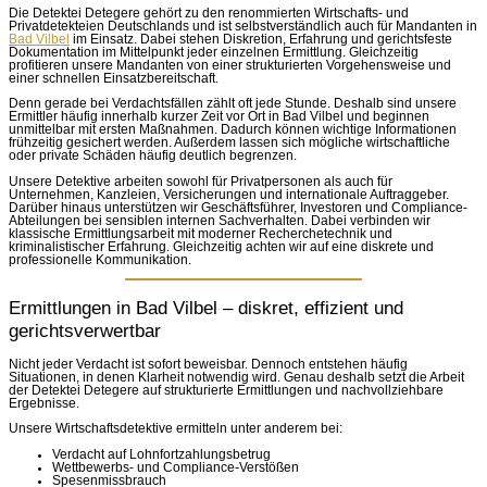
Die Detektei Detegere gehört zu den renommierten Wirtschafts- und
Privatdetekteien Deutschlands und ist selbstverständlich auch für Mandanten in
Bad Vilbel
im Einsatz. Dabei stehen Diskretion, Erfahrung und gerichtsfeste
Dokumentation im Mittelpunkt jeder einzelnen Ermittlung. Gleichzeitig
profitieren unsere Mandanten von einer strukturierten Vorgehensweise und
einer schnellen Einsatzbereitschaft.
Denn gerade bei Verdachtsfällen zählt oft jede Stunde. Deshalb sind unsere
Ermittler häufig innerhalb kurzer Zeit vor Ort in Bad Vilbel und beginnen
unmittelbar mit ersten Maßnahmen. Dadurch können wichtige Informationen
frühzeitig gesichert werden. Außerdem lassen sich mögliche wirtschaftliche
oder private Schäden häufig deutlich begrenzen.
Unsere Detektive arbeiten sowohl für Privatpersonen als auch für
Unternehmen, Kanzleien, Versicherungen und internationale Auftraggeber.
Darüber hinaus unterstützen wir Geschäftsführer, Investoren und Compliance-
Abteilungen bei sensiblen internen Sachverhalten. Dabei verbinden wir
klassische Ermittlungsarbeit mit moderner Recherchetechnik und
kriminalistischer Erfahrung. Gleichzeitig achten wir auf eine diskrete und
professionelle Kommunikation.
Ermittlungen in Bad Vilbel – diskret, effizient und
gerichtsverwertbar
Nicht jeder Verdacht ist sofort beweisbar. Dennoch entstehen häufig
Situationen, in denen Klarheit notwendig wird. Genau deshalb setzt die Arbeit
der Detektei Detegere auf strukturierte Ermittlungen und nachvollziehbare
Ergebnisse.
Unsere Wirtschaftsdetektive ermitteln unter anderem bei:
Verdacht auf Lohnfortzahlungsbetrug
Wettbewerbs- und Compliance-Verstößen
Spesenmissbrauch