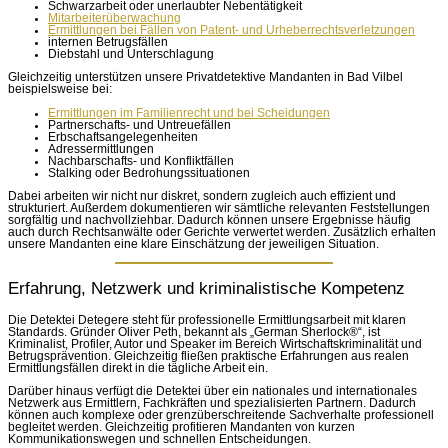
Schwarzarbeit oder unerlaubter Nebentätigkeit
Mitarbeiterüberwachung
Ermittlungen bei Fällen von Patent- und Urheberrechtsverletzungen
internen Betrugsfällen
Diebstahl und Unterschlagung
Gleichzeitig unterstützen unsere Privatdetektive Mandanten in Bad Vilbel
beispielsweise bei:
Ermittlungen im Familienrecht und bei Scheidungen
Partnerschafts- und Untreuefällen
Erbschaftsangelegenheiten
Adressermittlungen
Nachbarschafts- und Konfliktfällen
Stalking oder Bedrohungssituationen
Dabei arbeiten wir nicht nur diskret, sondern zugleich auch effizient und
strukturiert. Außerdem dokumentieren wir sämtliche relevanten Feststellungen
sorgfältig und nachvollziehbar. Dadurch können unsere Ergebnisse häufig
auch durch Rechtsanwälte oder Gerichte verwertet werden. Zusätzlich erhalten
unsere Mandanten eine klare Einschätzung der jeweiligen Situation.
Erfahrung, Netzwerk und kriminalistische Kompetenz
Die Detektei Detegere steht für professionelle Ermittlungsarbeit mit klaren
Standards. Gründer Oliver Peth, bekannt als „German Sherlock®“, ist
Kriminalist, Profiler, Autor und Speaker im Bereich Wirtschaftskriminalität und
Betrugsprävention. Gleichzeitig fließen praktische Erfahrungen aus realen
Ermittlungsfällen direkt in die tägliche Arbeit ein.
Darüber hinaus verfügt die Detektei über ein nationales und internationales
Netzwerk aus Ermittlern, Fachkräften und spezialisierten Partnern. Dadurch
können auch komplexe oder grenzüberschreitende Sachverhalte professionell
begleitet werden. Gleichzeitig profitieren Mandanten von kurzen
Kommunikationswegen und schnellen Entscheidungen.