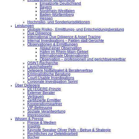
Einsatzorte Deutschland
Bayern
Nordrhein-Westfalen
Baden-Württemberg
Hessen
Hochrisiko- und Sonderjurisdiktionen
Leistungen
Globale Risiko-, Ermittlungs- und Entscheidungsberatung
Due Diligence
International Due Diligence & Asset Tracing
Internal Investigations – Fakten statt Gerüchte
Observationen & Ermittlungen
Ablauf einer Observation
Häfen im Rhein-Main-Gebiet
Internationale Observationen
Observation – professionell und gerichtsverwertbar
OSINT-Recherche
Lauschabwehr
Detegere Notfallpaket & Beratervertrag
Kriminalistische Beratung
Court-Usable Investigations
Corporate Investigation Sprint
Über Detegere
DETEGERE-Prinzip
Externer Berater
Vertrauen
Zertifizierte Ermittler
Kooperationspartner
VIP-Betreuung
Soziale Verantwortung
Impressionen
Wissen & Presse
Presse & Medien
Insights
Keynote Speaker Oliver Peth – Betrug & Strategie
Rechtliches zur Detektivarbeit
Bücher