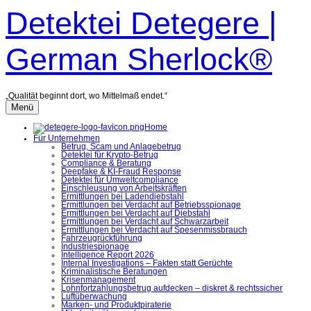
Zum
Detektei Detegere |
Inhalt
überspringen
German Sherlock®
„Qualität beginnt dort, wo Mittelmaß endet.“
Menü
Home
Für Unternehmen
Betrug, Scam und Anlagebetrug
Detektei für Krypto-Betrug
Compliance & Beratung
Deepfake & KI-Fraud Response
Detektei für Umweltcompliance
Einschleusung von Arbeitskräften
Ermittlungen bei Ladendiebstahl
Ermittlungen bei Verdacht auf Betriebsspionage
Ermittlungen bei Verdacht auf Diebstahl
Ermittlungen bei Verdacht auf Schwarzarbeit
Ermittlungen bei Verdacht auf Spesenmissbrauch
Fahrzeugrückführung
Industriespionage
Intelligence Report 2026
Internal Investigations – Fakten statt Gerüchte
Kriminalistische Beratungen
Krisenmanagement
Lohnfortzahlungsbetrug aufdecken – diskret & rechtssicher
Luftüberwachung
Marken- und Produktpiraterie