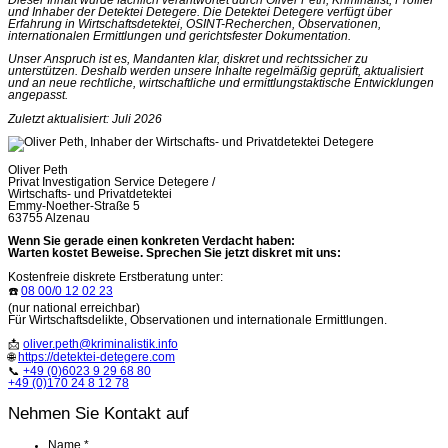
und Inhaber der Detektei Detegere. Die Detektei Detegere verfügt über
Erfahrung in Wirtschaftsdetektei, OSINT-Recherchen, Observationen,
internationalen Ermittlungen und gerichtsfester Dokumentation.
Unser Anspruch ist es, Mandanten klar, diskret und rechtssicher zu
unterstützen. Deshalb werden unsere Inhalte regelmäßig geprüft, aktualisiert
und an neue rechtliche, wirtschaftliche und ermittlungstaktische Entwicklungen
angepasst.
Zuletzt aktualisiert: Juli 2026
Oliver Peth
Privat Investigation Service Detegere /
Wirtschafts- und Privatdetektei
Emmy-Noether-Straße 5
63755 Alzenau
Wenn Sie gerade einen konkreten Verdacht haben:
Warten kostet Beweise. Sprechen Sie jetzt diskret mit uns:
Kostenfreie diskrete Erstberatung unter:
☎️
08 00/0 12 02 23
(nur national erreichbar)
Für Wirtschaftsdelikte, Observationen und internationale Ermittlungen.
📩
oliver.peth@kriminalistik.info
🌐
https://detektei-detegere.com
📞
+49 (0)6023 9 29 68 80
+49 (0)170 24 8 12 78
Nehmen Sie Kontakt auf
Name
*