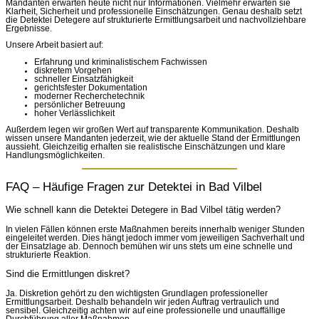
Mandanten erwarten heute nicht nur Informationen. Vielmehr erwarten sie
Klarheit, Sicherheit und professionelle Einschätzungen. Genau deshalb setzt
die Detektei Detegere auf strukturierte Ermittlungsarbeit und nachvollziehbare
Ergebnisse.
Unsere Arbeit basiert auf:
Erfahrung und kriminalistischem Fachwissen
diskretem Vorgehen
schneller Einsatzfähigkeit
gerichtsfester Dokumentation
moderner Recherchetechnik
persönlicher Betreuung
hoher Verlässlichkeit
Außerdem legen wir großen Wert auf transparente Kommunikation. Deshalb
wissen unsere Mandanten jederzeit, wie der aktuelle Stand der Ermittlungen
aussieht. Gleichzeitig erhalten sie realistische Einschätzungen und klare
Handlungsmöglichkeiten.
FAQ – Häufige Fragen zur Detektei in Bad Vilbel
Wie schnell kann die Detektei Detegere in Bad Vilbel tätig werden?
In vielen Fällen können erste Maßnahmen bereits innerhalb weniger Stunden
eingeleitet werden. Dies hängt jedoch immer vom jeweiligen Sachverhalt und
der Einsatzlage ab. Dennoch bemühen wir uns stets um eine schnelle und
strukturierte Reaktion.
Sind die Ermittlungen diskret?
Ja. Diskretion gehört zu den wichtigsten Grundlagen professioneller
Ermittlungsarbeit. Deshalb behandeln wir jeden Auftrag vertraulich und
sensibel. Gleichzeitig achten wir auf eine professionelle und unauffällige
Durchführung aller Maßnahmen.