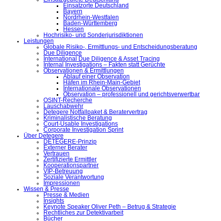
Einsatzorte Deutschland
Bayern
Nordrhein-Westfalen
Baden-Württemberg
Hessen
Hochrisiko- und Sonderjurisdiktionen
Leistungen
Globale Risiko-, Ermittlungs- und Entscheidungsberatung
Due Diligence
International Due Diligence & Asset Tracing
Internal Investigations – Fakten statt Gerüchte
Observationen & Ermittlungen
Ablauf einer Observation
Häfen im Rhein-Main-Gebiet
Internationale Observationen
Observation – professionell und gerichtsverwertbar
OSINT-Recherche
Lauschabwehr
Detegere Notfallpaket & Beratervertrag
Kriminalistische Beratung
Court-Usable Investigations
Corporate Investigation Sprint
Über Detegere
DETEGERE-Prinzip
Externer Berater
Vertrauen
Zertifizierte Ermittler
Kooperationspartner
VIP-Betreuung
Soziale Verantwortung
Impressionen
Wissen & Presse
Presse & Medien
Insights
Keynote Speaker Oliver Peth – Betrug & Strategie
Rechtliches zur Detektivarbeit
Bücher