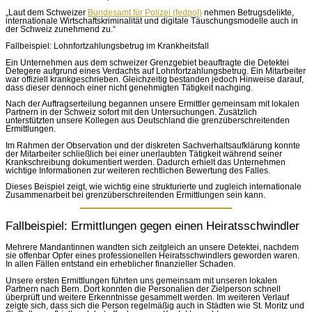
„Laut dem Schweizer
Bundesamt für Polizei (fedpol)
nehmen Betrugsdelikte,
internationale Wirtschaftskriminalität und digitale Täuschungsmodelle auch in
der Schweiz zunehmend zu.“
Fallbeispiel: Lohnfortzahlungsbetrug im Krankheitsfall
Ein Unternehmen aus dem schweizer Grenzgebiet beauftragte die Detektei
Detegere aufgrund eines Verdachts auf Lohnfortzahlungsbetrug. Ein Mitarbeiter
war offiziell krankgeschrieben. Gleichzeitig bestanden jedoch Hinweise darauf,
dass dieser dennoch einer nicht genehmigten Tätigkeit nachging.
Nach der Auftragserteilung begannen unsere Ermittler gemeinsam mit lokalen
Partnern in der Schweiz sofort mit den Untersuchungen. Zusätzlich
unterstützten unsere Kollegen aus Deutschland die grenzüberschreitenden
Ermittlungen.
Im Rahmen der Observation und der diskreten Sachverhaltsaufklärung konnte
der Mitarbeiter schließlich bei einer unerlaubten Tätigkeit während seiner
Krankschreibung dokumentiert werden. Dadurch erhielt das Unternehmen
wichtige Informationen zur weiteren rechtlichen Bewertung des Falles.
Dieses Beispiel zeigt, wie wichtig eine strukturierte und zugleich internationale
Zusammenarbeit bei grenzüberschreitenden Ermittlungen sein kann.
Fallbeispiel: Ermittlungen gegen einen Heiratsschwindler
Mehrere Mandantinnen wandten sich zeitgleich an unsere Detektei, nachdem
sie offenbar Opfer eines professionellen Heiratsschwindlers geworden waren.
In allen Fällen entstand ein erheblicher finanzieller Schaden.
Unsere ersten Ermittlungen führten uns gemeinsam mit unseren lokalen
Partnern nach Bern. Dort konnten die Personalien der Zielperson schnell
überprüft und weitere Erkenntnisse gesammelt werden. Im weiteren Verlauf
zeigte sich, dass sich die Person regelmäßig auch in Städten wie St. Moritz und