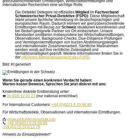
grenzüberschreitender Ermittlungen, Wirtschaftsermittlungen und
internationaler Recherchen eine wichtige Rolle.
Die Detektei Detegere ist offizielles
Mitglied
im
Fachverband
Schweizerischer Privat-Detektive (FSPD)
. Diese Mitgliedschaft
stärkt unsere fachliche Vernetzung im deutschsprachigen und
europäischen Raum. Dadurch können wir grenzüberschreitende
Ermittlungen mit Bezug zur
Schweiz
strukturiert koordinieren und
bei Bedarf geeignete Partner vor Ort einbeziehen. Unsere
Mandanten profitieren insbesondere bei Wirtschaftsermittlungen,
Observationen, Background-Checks, Due-Diligence-Prüfungen
und Vermögensermittlungen von kurzen Abstimmungswegen
und internationaler Zusammenarbeit. Sämtliche Maßnahmen
werden vorab auf ihre rechtliche Zulässigkeit und
Verhältnismäßigkeit geprüft. Weitere Informationen finden Sie in
der
offiziellen Mitgliederübersicht des FSPD
.
Bild: KI generiert
Wenn Sie gerade einen konkreten Verdacht haben:
Warten kostet Beweise. Sprechen Sie jetzt diskret mit uns:
Kostenfreie diskrete Erstberatung unter:
☎️
08 00/0 12 02 23
(nur national erreichbar)
For International Customers:
+49 (0)6023 9 29 68 80
Für Wirtschaftsdelikte, Observationen und internationale Ermittlungen.
📩
oliver.peth@kriminalistik.info
📞
+49 (0)6023 9 29 68 80
+49 (0)170 24 8 12 78
Hinweis zu Einsatzgebieten*