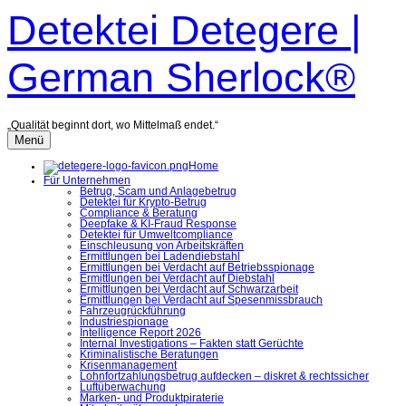
Zum
Detektei Detegere |
Inhalt
überspringen
German Sherlock®
„Qualität beginnt dort, wo Mittelmaß endet.“
Menü
Home
Für Unternehmen
Betrug, Scam und Anlagebetrug
Detektei für Krypto-Betrug
Compliance & Beratung
Deepfake & KI-Fraud Response
Detektei für Umweltcompliance
Einschleusung von Arbeitskräften
Ermittlungen bei Ladendiebstahl
Ermittlungen bei Verdacht auf Betriebsspionage
Ermittlungen bei Verdacht auf Diebstahl
Ermittlungen bei Verdacht auf Schwarzarbeit
Ermittlungen bei Verdacht auf Spesenmissbrauch
Fahrzeugrückführung
Industriespionage
Intelligence Report 2026
Internal Investigations – Fakten statt Gerüchte
Kriminalistische Beratungen
Krisenmanagement
Lohnfortzahlungsbetrug aufdecken – diskret & rechtssicher
Luftüberwachung
Marken- und Produktpiraterie