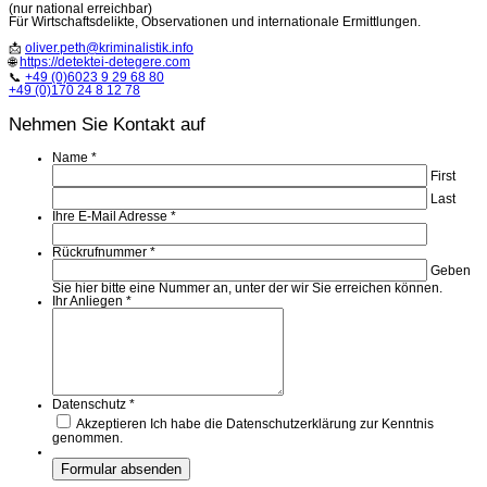
(nur national erreichbar)
Für Wirtschaftsdelikte, Observationen und internationale Ermittlungen.
📩
oliver.peth@kriminalistik.info
🌐
https://detektei-detegere.com
📞
+49 (0)6023 9 29 68 80
+49 (0)170 24 8 12 78
Nehmen Sie Kontakt auf
Name
*
First
Last
Ihre E-Mail Adresse
*
Rückrufnummer
*
Geben
Sie hier bitte eine Nummer an, unter der wir Sie erreichen können.
Ihr Anliegen
*
Datenschutz
*
Akzeptieren
Ich habe die Datenschutzerklärung zur Kenntnis
genommen.