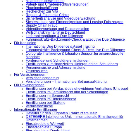
Mitarbeiterüberwachung
Patent- und Urheberrechtsverletzungen
Phantomfrachtführer
Recherchen zur Vita
Reports & Economic Crime
Sicherheitsanalyse und Videoüberwachung
Sicherstellung von Firmeneigentum und Leasing-Fahrzeugen
Supply Chain Fraud
Videoüberwachung und Dokumentation
Wirtschaftskriminalität in Deutschland
Lieferantenprüfung & Due Diligence
Führungskräfte-Background-Check & Executive Due Diligence
Für Kanzleien
International Due Diligence & Asset Tracing
Führungskräfte-Background-Check & Executive Due Diligence
Corporate Intelligence & Litigation Support für anspruchsvolle
Mandate
Forderungs- und Schuldnerermittlungen
Ermittlungen zum finanziellen Hintergrund bei Schuldnern
Personensuche und Adressermittlung
Zeugensuche
Für Versicherungen
Versicherungsbetrug
Versicherungen – Internationale Betrugsaufklärung
Für Privatpersonen
Ermittlungen bei Verdacht des ehewidrigen Verhaltens (Untreue)
Ermittlungen im Familienrecht und bei Scheidungen
Ermittlungen im Sorgerecht
Ermittlungen im Unterhaltsrecht
Ermittlungen bei Stalking
Vermisstensuche
Internationale Ermittlungen
Detektei für den Flughafen Frankfurt am Main
DETEGERE Intelligence Unit – Internationale Ermittlungen für
Unternehmen
Einsatzgebiete Weltweit
Einsatzgebiete Europa
Einsatzgebiete Deutschland