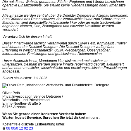
Die auf dieser Website genannten Städte, Regionen und Länder bezeichnen
operative Einsatzgebiete. Sie stellen keine Niederlassungen oder Firmensitze
dar.
Alle Einsätze werden zentral über die Detektei Detegere in Alzenau koordiniert.
Aus Gründen des Datenschutzes, der Vertraulichkeit und zum Schutz unserer
Mandanten sind dargestellte Fallbeispiele fiktiv oder an reale Sachverhalte
angelehnt. Namen, Orte, Zeitangaben und einzelne Umstände wurden
verändert.
Verantwortlich für diesen Inhalt:
Dieser Inhalt wurde fachlich verantwortet durch Oliver Peth, Kriminalist, Profiler
und Inhaber der Detektei Detegere. Die Detektei Detegere verfügt über
Erfahrung in Wirtschaftsdetektei, OSINT-Recherchen, Observationen,
internationalen Ermittlungen und gerichtsfester Dokumentation.
Unser Anspruch ist es, Mandanten klar, diskret und rechtssicher zu
unterstützen. Deshalb werden unsere Inhalte regelmäßig geprüft, aktualisiert
und an neue rechtliche, wirtschaftliche und ermittlungstaktische Entwicklungen
angepasst.
Zuletzt aktualisiert: Juli 2026
Oliver Peth
Privat Investigation Service Detegere /
Wirtschafts- und Privatdetektei
Emmy-Noether-Straße 5
63755 Alzenau
Wenn Sie gerade einen konkreten Verdacht haben:
Warten kostet Beweise. Sprechen Sie jetzt diskret mit uns:
Kostenfreie diskrete Erstberatung unter:
☎️
08 00/0 12 02 23