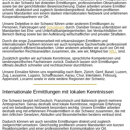
auch in der Schweiz bei diskreten Ermittlungen, professionellen Observationen
sowie bei der gerichtsfesten Beweissicherung. Dabei arbeiten unsere Ermittler
schnell, strukturiert und zugleich länderübergreifend. Außerdem profitieren
unsere Mandanten von einem starken internationalen Netzwerk und erfahrenen
Kooperationspartnern vor Ort.
Unsere Detektive in der Schweiz führen unter anderem Ermittlungen zu
Personen, Fahrzeugen und
Schuldnern
durch. Darüber hinaus unterstützen wir
Mandanten bei Ehe- und Unterhaltsangelegenheiten, bei Verdachtsfällen im
Bereich Betrug sowie bei der Aufklärung wirtschaftlicher und privater Straftaten.
Durch die enge Zusammenarbeit mit ortsansässigen Ermittlern und
internationalen Partnern können wir auch komplexe Sachverhalte professionell
und zugleich effizient bearbeiten. Unter anderem arbeiten wir auch vor Ort mit
renommierten Rechtsanwälten zusammen, die, wie wir, Mitglied bei
WILL
sind.
Zusätzlich greifen wir auf lokale Kenntnisse, sprachliche Kompetenzen und
landesspezifisches Fachwissen zurück. Dadurch lassen sich Ermittlungen
oftmals deutlich schneller und rechtssicherer durchführen.
Unsere Einsätze führen uns regelmäßig nach Bern, Zürich, Genf, Basel, Luzern,
Zug, Lausanne, Lugano, Schaffhausen, Aarau, Chur, Interlaken, Fribourg,
Appenzell, Locarno sowie in viele weitere Regionen der Schweiz.
Internationale Ermittlungen mit lokalen Kenntnissen
Die Schweiz besitzt mit Deutsch, Französisch und Italienisch gleich mehrere
Amtssprachen. Genau deshalb sind lokale Kenntnisse, regionale Erfahrung
und ein belastbares Netzwerk besonders wichtig. Unsere Ermittler arbeiten
deshalb eng mit erfahrenen Privatermittlern in der Schweiz zusammen, die mit
den örtlichen Gesetzen, Abläufen und Besonderheiten bestens vertraut sind.
Dadurch können wir auch sensible Ermittlungen diskret und zugleich
zielgerichtet umsetzen. Gleichzeitig profitieren unsere Mandanten von kurzen
Reaktionszeiten und einer professionellen Kommunikation vor Ort.