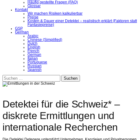
Häufig gestellte Fragen (FAQ)
Glossar
Kontakt
Wir machen Risiken kalkulierbar
Preise
Kosten & Dauer einer Detektei – realistisch erklärt (Faktoren statt
Fantasiepreise)
GSP
German
Arabic
Chinese (Simplified)
Dutch
English
French
German
Italian
Portuguese
Russian
Spanish
Suchen
nach:
Detektei für die Schweiz* –
diskrete Ermittlungen und
internationale Recherchen
Die Detektei Detegere unterstützt Unternehmen, Kanzleien und Privatpersonen