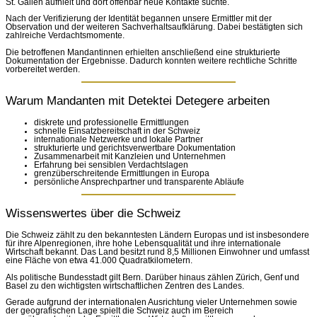
St. Gallen aufhielt und dort offenbar neue Kontakte suchte.
Nach der Verifizierung der Identität begannen unsere Ermittler mit der
Observation und der weiteren Sachverhaltsaufklärung. Dabei bestätigten sich
zahlreiche Verdachtsmomente.
Die betroffenen Mandantinnen erhielten anschließend eine strukturierte
Dokumentation der Ergebnisse. Dadurch konnten weitere rechtliche Schritte
vorbereitet werden.
Warum Mandanten mit Detektei Detegere arbeiten
diskrete und professionelle Ermittlungen
schnelle Einsatzbereitschaft in der Schweiz
internationale Netzwerke und lokale Partner
strukturierte und gerichtsverwertbare Dokumentation
Zusammenarbeit mit Kanzleien und Unternehmen
Erfahrung bei sensiblen Verdachtslagen
grenzüberschreitende Ermittlungen in Europa
persönliche Ansprechpartner und transparente Abläufe
Wissenswertes über die Schweiz
Die Schweiz zählt zu den bekanntesten Ländern Europas und ist insbesondere
für ihre Alpenregionen, ihre hohe Lebensqualität und ihre internationale
Wirtschaft bekannt. Das Land besitzt rund 8,5 Millionen Einwohner und umfasst
eine Fläche von etwa 41.000 Quadratkilometern.
Als politische Bundesstadt gilt Bern. Darüber hinaus zählen Zürich, Genf und
Basel zu den wichtigsten wirtschaftlichen Zentren des Landes.
Gerade aufgrund der internationalen Ausrichtung vieler Unternehmen sowie
der geografischen Lage spielt die Schweiz auch im Bereich