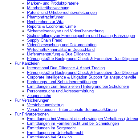
Marken- und Produktpiraterie
Mitarbeiterüberwachung
Patent- und Urheberrechtsverletzungen
Phantomfrachtführer
Recherchen zur Vita
Reports & Economic Crime
Sicherheitsanalyse und Videoüberwachung
Sicherstellung von Firmeneigentum und Leasing-Fahrzeugen
Supply Chain Fraud
Videoüberwachung und Dokumentation
Wirtschaftskriminalität in Deutschland
Lieferantenprüfung & Due Diligence
Führungskräfte-Background-Check & Executive Due Diligence
Für Kanzleien
International Due Diligence & Asset Tracing
Führungskräfte-Background-Check & Executive Due Diligence
Corporate Intelligence & Litigation Support für anspruchsvoll
Forderungs- und Schuldnerermittlungen
Ermittlungen zum finanziellen Hintergrund bei Schuldnern
Personensuche und Adressermittlung
Zeugensuche
Für Versicherungen
Versicherungsbetrug
Versicherungen – Internationale Betrugsaufklärung
Für Privatpersonen
Ermittlungen bei Verdacht des ehewidrigen Verhaltens (Untreu
Ermittlungen im Familienrecht und bei Scheidungen
Ermittlungen im Sorgerecht
Ermittlungen im Unterhaltsrecht
Ermittlungen bei Stalking