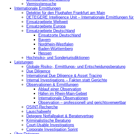
Vermisstensuche
Internationale Ermittlungen
Detektei für den Flughafen Frankfurt am Main
DETEGERE Intelligence Unit – Internationale Ermittlungen fü
Einsatzgebiete Weltweit
Einsatzgebiete Europa
Einsatzgebiete Deutschland
Einsatzorte Deutschland
Bayern
Nordrhein-Westfalen
Baden-Württemberg
Hessen
Hochrisiko- und Sonderjurisdiktionen
Leistungen
Globale Risiko-, Ermittlungs- und Entscheidungsberatung
Due Diligence
International Due Diligence & Asset Tracing
Internal Investigations – Fakten statt Gerüchte
Observationen & Ermittlungen
Ablauf einer Observation
Häfen im Rhein-Main-Gebiet
Internationale Observationen
Observation – professionell und gerichtsverwertbar
OSINT-Recherche
Lauschabwehr
Detegere Notfallpaket & Beratervertrag
Kriminalistische Beratung
Court-Usable Investigations
Corporate Investigation Sprint
Über Detegere