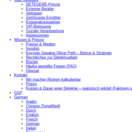
DETEGERE-Prinzip
Externer Berater
Vertrauen
Zertifizierte Ermittler
Kooperationspartner
VIP-Betreuung
Soziale Verantwortung
Impressionen
Wissen & Presse
Presse & Medien
Insights
Keynote Speaker Oliver Peth – Betrug & Strategie
Rechtliches zur Detektivarbeit
Bücher
Häufig gestellte Fragen (FAQ)
Glossar
Kontakt
Wir machen Risiken kalkulierbar
Preise
Kosten & Dauer einer Detektei – realistisch erklärt (Faktoren s
GSP
German
Arabic
Chinese (Simplified)
Dutch
English
French
German
Italian