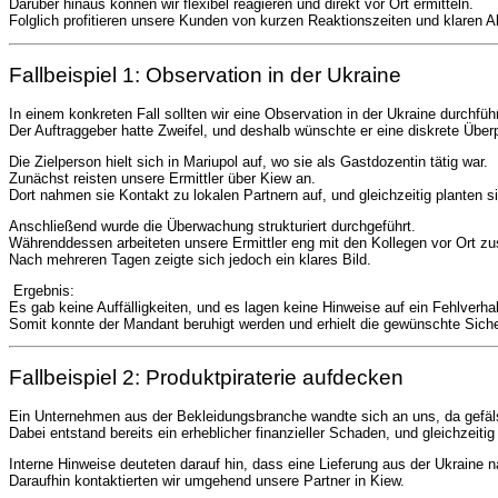
Darüber hinaus können wir flexibel reagieren und direkt vor Ort ermitteln.
Folglich profitieren unsere Kunden von kurzen Reaktionszeiten und klaren Ab
Fallbeispiel 1: Observation in der Ukraine
In einem konkreten Fall sollten wir eine Observation in der
Ukraine
durchfüh
Der Auftraggeber hatte Zweifel, und deshalb wünschte er eine diskrete Über
Die Zielperson hielt sich in
Mariupol
auf, wo sie als Gastdozentin tätig war.
Zunächst reisten unsere Ermittler über
Kiew
an.
Dort nahmen sie Kontakt zu lokalen Partnern auf, und gleichzeitig planten si
Anschließend wurde die Überwachung strukturiert durchgeführt.
Währenddessen arbeiteten unsere Ermittler eng mit den Kollegen vor Ort 
Nach mehreren Tagen zeigte sich jedoch ein klares Bild.
Ergebnis:
Es gab keine Auffälligkeiten, und es lagen keine Hinweise auf ein Fehlverhal
Somit konnte der Mandant beruhigt werden und erhielt die gewünschte Siche
Fallbeispiel 2: Produktpiraterie aufdecken
Ein Unternehmen aus der Bekleidungsbranche wandte sich an uns, da gefäl
Dabei entstand bereits ein erheblicher finanzieller Schaden, und gleichzeitig
Interne Hinweise deuteten darauf hin, dass eine Lieferung aus der
Ukraine
na
Daraufhin kontaktierten wir umgehend unsere Partner in
Kiew
.