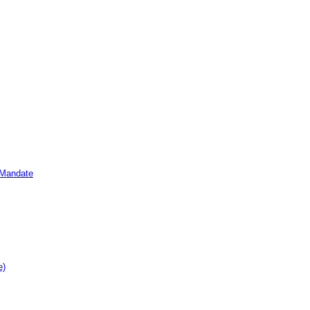
e Mandate
e)