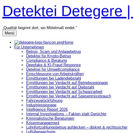
Zum
Detektei Detegere 
Inhalt
überspringen
„Qualität beginnt dort, wo Mittelmaß endet.“
Menü
Home
Für Unternehmen
Betrug, Scam und Anlagebetrug
Detektei für Krypto-Betrug
Compliance & Beratung
Deepfake & KI-Fraud Response
Detektei für Umweltcompliance
Einschleusung von Arbeitskräften
Ermittlungen bei Ladendiebstahl
Ermittlungen bei Verdacht auf Betriebsspionage
Ermittlungen bei Verdacht auf Diebstahl
Ermittlungen bei Verdacht auf Schwarzarbeit
Ermittlungen bei Verdacht auf Spesenmissbrauch
Fahrzeugrückführung
Industriespionage
Intelligence Report 2026
Internal Investigations – Fakten statt Gerüchte
Kriminalistische Beratungen
Krisenmanagement
Lohnfortzahlungsbetrug aufdecken – diskret & rechtssicher
Luftüberwachung