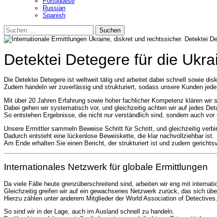
Portuguese
Russian
Spanish
Suchen
nach:
Detektei Detegere für die Ukra
Die Detektei Detegere ist weltweit tätig und arbeitet dabei schnell sowie disk
Zudem handeln wir zuverlässig und strukturiert, sodass unsere Kunden jederz
Mit über 20 Jahren Erfahrung sowie hoher fachlicher Kompetenz klären wir s
Dabei gehen wir systematisch vor, und gleichzeitig achten wir auf jedes Deta
So entstehen Ergebnisse, die nicht nur verständlich sind, sondern auch vor
Unsere Ermittler sammeln Beweise Schritt für Schritt, und gleichzeitig verbi
Dadurch entsteht eine lückenlose Beweiskette, die klar nachvollziehbar ist.
Am Ende erhalten Sie einen Bericht, der strukturiert ist und zudem gerichtsv
Internationales Netzwerk für globale Ermittlungen
Da viele Fälle heute grenzüberschreitend sind, arbeiten wir eng mit interna
Gleichzeitig greifen wir auf ein gewachsenes Netzwerk zurück, das sich über
Hierzu zählen unter anderem Mitglieder der
World Association of Detectives
So sind wir in der Lage, auch im Ausland schnell zu handeln.