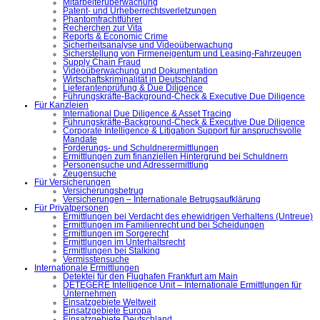
Mitarbeiterüberwachung
Patent- und Urheberrechtsverletzungen
Phantomfrachtführer
Recherchen zur Vita
Reports & Economic Crime
Sicherheitsanalyse und Videoüberwachung
Sicherstellung von Firmeneigentum und Leasing-Fahrzeugen
Supply Chain Fraud
Videoüberwachung und Dokumentation
Wirtschaftskriminalität in Deutschland
Lieferantenprüfung & Due Diligence
Führungskräfte-Background-Check & Executive Due Diligence
Für Kanzleien
International Due Diligence & Asset Tracing
Führungskräfte-Background-Check & Executive Due Diligence
Corporate Intelligence & Litigation Support für anspruchsvolle
Mandate
Forderungs- und Schuldnerermittlungen
Ermittlungen zum finanziellen Hintergrund bei Schuldnern
Personensuche und Adressermittlung
Zeugensuche
Für Versicherungen
Versicherungsbetrug
Versicherungen – Internationale Betrugsaufklärung
Für Privatpersonen
Ermittlungen bei Verdacht des ehewidrigen Verhaltens (Untreue)
Ermittlungen im Familienrecht und bei Scheidungen
Ermittlungen im Sorgerecht
Ermittlungen im Unterhaltsrecht
Ermittlungen bei Stalking
Vermisstensuche
Internationale Ermittlungen
Detektei für den Flughafen Frankfurt am Main
DETEGERE Intelligence Unit – Internationale Ermittlungen für
Unternehmen
Einsatzgebiete Weltweit
Einsatzgebiete Europa
Einsatzgebiete Deutschland