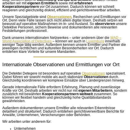
arbeiten wir mit
eigenen Ermittlern
sowie mit
erfahrenen
Kooperationspartnern
vor Ort zusammen. Dadurch können wir schnell
reagieren und gleichzeitig diskret, effizient und gerichtsverwertbar arbeiten.
Unsere Spezialgebiete sind
Observationen
, Recherchen und Ermittlungen vor
Ort. Denn viele Fälle lassen sich nicht allein digital lösen. Deshalb setzen wir
bewusst auf operative Maßnahmen im In- und Ausland. So
observieren
unsere
Detektive Personen, sichern Beweise und dokumentieren alle relevanten
Feststellungen professionell.
Dank unseres internationalen Netzwerkes – unter anderem über die
WAD –
World Association of Detectives
– können wir auch in
Luxemburg
innerhalb
weniger Tage tätig werden. Außerdem kennen unsere Ermittler und Partner die
jeweiligen rechtlichen und kulturellen Besonderheiten vor Ort. Dadurch
entstehen klare Vorteile für unsere Mandanten.
Internationale Observationen und Ermittlungen vor Ort
Die Detektei Detegere ist besonders auf operative
Observationen
spezialisiert.
Dabei führen wir sowohl mobile als auch stationäre
Observationen
durch.
Gleichzeitig koordinieren wir komplexe Einsätze über Ländergrenzen hinweg.
Gerade internationale Fälle erfordern Erfahrung, Planung und zuverlässige
Kräfte vor Ort. Deshalb arbeiten wir nicht nur mit
eigenen Mitarbeitern
, sondern
zusätzlich mit bewährten
Kooperationspartnern
weltweit
zusammen. So
können wir flexibel handeln und gleichzeitig hohe Qualitätsstandards
gewährleisten.
Außerdem dokumentieren unsere Ermittler alle relevanten Erkenntnisse
detailliert und strukturiert. Dadurch entstehen gerichtsverwertbare Berichte für
Anwälte, Unternehmen, Versicherungen oder Behörden.
Wir arbeiten unter anderem für:
Unternehmen