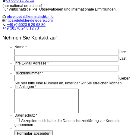
☎️
08 00/0 12 02 23
(nur national erreichbar)
Für Wirtschaftsdelikte, Observationen und internationale Ermittlungen.
📩
oliver.peth@kriminalistik.info
🌐
https://detektei-detegere.com
📞
+49 (0)6023 9 29 68 80
+49 (0)170 24 8 12 78
Nehmen Sie Kontakt auf
Name
*
First
Last
Ihre E-Mail Adresse
*
Rückrufnummer
*
Geben
Sie hier bitte eine Nummer an, unter der wir Sie erreichen können.
Ihr Anliegen
*
Datenschutz
*
Akzeptieren
Ich habe die Datenschutzerklärung zur Kenntnis
genommen.