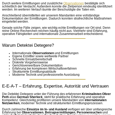
Durch weitere Ermittlungen und zusätzliche
Observationen
bestätigte sich
schließlich der Verdacht. Außerdem konnte die Zielperson eindeutig identifiziert
werden. Im weiteren Verlauf räumte der Beschuldigte die Taten ein.
Anschließend übermittelten wir unserem Mandanten eine vollständige
Dokumentation der Ermittlungen. Dadurch konnten strafrechtliche Maßnahmen
eingeleitet werden.
Gerade solche Fälle zeigen, wie wichtig echte Ermittlungen vor Ort sind. Denn
reine Online-Recherchen reichen häufig nicht aus. Vielmehr sind Erfahrung,
operative Fähigkeiten und internationale Zusammenarbeit entscheidend.
Warum Detektei Detegere?
Internationale
Observationen
und Ermittlungen
Eigene Ermittler sowie weltweite Partner
Schnelle Einsatzbereitschaft
Diskrete Vorgehensweise
Gerichtsverwertbare Dokumentation
Erfahrung bei komplexen Wirtschaftsverfahren
Strukturierte Ermittlungsabläufe
Moderne Technik und professionelle Ausrüstung
E-E-A-T – Erfahrung, Expertise, Autorität und Vertrauen
Die Detektei Detegere unter der Führung des erfahrenen
Kriminalisten Oliver
Peth
alias
German Sherlock
, steht für praktische Erfahrung und operative
Kompetenz. Gleichzeitig profitieren unsere Mandanten von
internationalen
Netzwerken
, moderner Technik und strukturierten Ermittlungsprozessen.
Durch zahlreiche
Einsätze im In- und Ausland
verfügen wir über umfangreiche
Erfahrung bei
Observationen
,
Betrugsermittlungen
,
Personensuchen
und