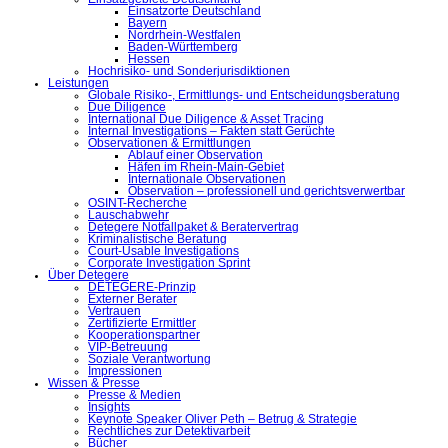
Einsatzorte Deutschland
Bayern
Nordrhein-Westfalen
Baden-Württemberg
Hessen
Hochrisiko- und Sonderjurisdiktionen
Leistungen
Globale Risiko-, Ermittlungs- und Entscheidungsberatung
Due Diligence
International Due Diligence & Asset Tracing
Internal Investigations – Fakten statt Gerüchte
Observationen & Ermittlungen
Ablauf einer Observation
Häfen im Rhein-Main-Gebiet
Internationale Observationen
Observation – professionell und gerichtsverwertbar
OSINT-Recherche
Lauschabwehr
Detegere Notfallpaket & Beratervertrag
Kriminalistische Beratung
Court-Usable Investigations
Corporate Investigation Sprint
Über Detegere
DETEGERE-Prinzip
Externer Berater
Vertrauen
Zertifizierte Ermittler
Kooperationspartner
VIP-Betreuung
Soziale Verantwortung
Impressionen
Wissen & Presse
Presse & Medien
Insights
Keynote Speaker Oliver Peth – Betrug & Strategie
Rechtliches zur Detektivarbeit
Bücher