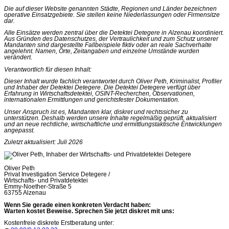
Die auf dieser Website genannten Städte, Regionen und Länder bezeichnen
operative Einsatzgebiete. Sie stellen keine Niederlassungen oder Firmensitze
dar.
Alle Einsätze werden zentral über die Detektei Detegere in Alzenau koordiniert.
Aus Gründen des Datenschutzes, der Vertraulichkeit und zum Schutz unserer
Mandanten sind dargestellte Fallbeispiele fiktiv oder an reale Sachverhalte
angelehnt. Namen, Orte, Zeitangaben und einzelne Umstände wurden
verändert.
Verantwortlich für diesen Inhalt:
Dieser Inhalt wurde fachlich verantwortet durch Oliver Peth, Kriminalist, Profiler
und Inhaber der Detektei Detegere. Die Detektei Detegere verfügt über
Erfahrung in Wirtschaftsdetektei, OSINT-Recherchen, Observationen,
internationalen Ermittlungen und gerichtsfester Dokumentation.
Unser Anspruch ist es, Mandanten klar, diskret und rechtssicher zu
unterstützen. Deshalb werden unsere Inhalte regelmäßig geprüft, aktualisiert
und an neue rechtliche, wirtschaftliche und ermittlungstaktische Entwicklungen
angepasst.
Zuletzt aktualisiert: Juli 2026
Oliver Peth
Privat Investigation Service Detegere /
Wirtschafts- und Privatdetektei
Emmy-Noether-Straße 5
63755 Alzenau
Wenn Sie gerade einen konkreten Verdacht haben:
Warten kostet Beweise. Sprechen Sie jetzt diskret mit uns:
Kostenfreie diskrete Erstberatung unter: