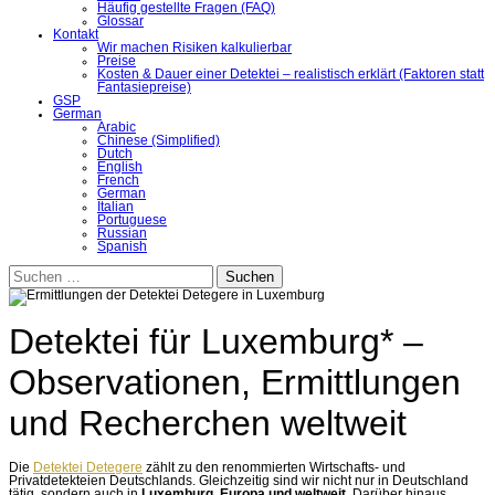
Häufig gestellte Fragen (FAQ)
Glossar
Kontakt
Wir machen Risiken kalkulierbar
Preise
Kosten & Dauer einer Detektei – realistisch erklärt (Faktoren statt
Fantasiepreise)
GSP
German
Arabic
Chinese (Simplified)
Dutch
English
French
German
Italian
Portuguese
Russian
Spanish
Suchen
nach:
Detektei für Luxemburg* –
Observationen, Ermittlungen
und Recherchen weltweit
Die
Detektei Detegere
zählt zu den renommierten Wirtschafts- und
Privatdetekteien Deutschlands. Gleichzeitig sind wir nicht nur in Deutschland
tätig, sondern auch in
Luxemburg
,
Europa und weltweit
. Darüber hinaus