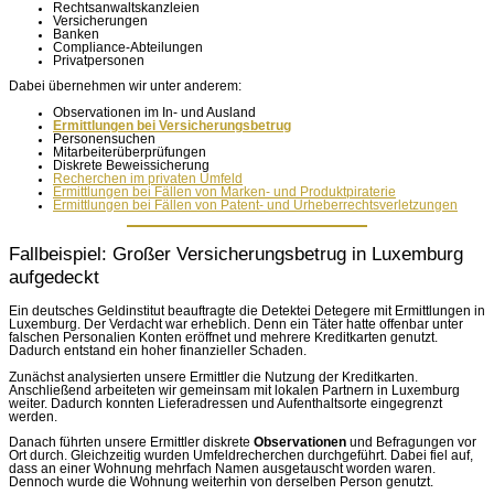
Rechtsanwaltskanzleien
Versicherungen
Banken
Compliance-Abteilungen
Privatpersonen
Dabei übernehmen wir unter anderem:
Observationen im In- und Ausland
Ermittlungen bei Versicherungsbetrug
Personensuchen
Mitarbeiterüberprüfungen
Diskrete Beweissicherung
Recherchen im privaten Umfeld
Ermittlungen bei Fällen von Marken- und Produktpiraterie
Ermittlungen bei Fällen von Patent- und Urheberrechtsverletzungen
Fallbeispiel: Großer Versicherungsbetrug in Luxemburg
aufgedeckt
Ein deutsches Geldinstitut beauftragte die Detektei Detegere mit Ermittlungen in
Luxemburg. Der Verdacht war erheblich. Denn ein Täter hatte offenbar unter
falschen Personalien Konten eröffnet und mehrere Kreditkarten genutzt.
Dadurch entstand ein hoher finanzieller Schaden.
Zunächst analysierten unsere Ermittler die Nutzung der Kreditkarten.
Anschließend arbeiteten wir gemeinsam mit lokalen Partnern in Luxemburg
weiter. Dadurch konnten Lieferadressen und Aufenthaltsorte eingegrenzt
werden.
Danach führten unsere Ermittler diskrete
Observationen
und Befragungen vor
Ort durch. Gleichzeitig wurden Umfeldrecherchen durchgeführt. Dabei fiel auf,
dass an einer Wohnung mehrfach Namen ausgetauscht worden waren.
Dennoch wurde die Wohnung weiterhin von derselben Person genutzt.