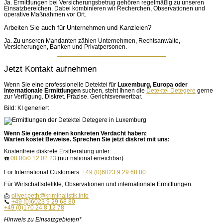
Ja. Ermittlungen bei Versicherungsbetrug gehören regelmäßig zu unseren
Einsatzbereichen. Dabei kombinieren wir Recherchen, Observationen und
operative Maßnahmen vor Ort.
Arbeiten Sie auch für Unternehmen und Kanzleien?
Ja. Zu unseren Mandanten zählen Unternehmen, Rechtsanwälte,
Versicherungen, Banken und Privatpersonen.
Jetzt Kontakt aufnehmen
Wenn Sie eine professionelle Detektei für
Luxemburg, Europa oder
internationale Ermittlungen
suchen, steht Ihnen die
Detektei Detegere
gerne
zur Verfügung. Diskret. Präzise. Gerichtsverwertbar.
Bild: KI generiert
Wenn Sie gerade einen konkreten Verdacht haben:
Warten kostet Beweise. Sprechen Sie jetzt diskret mit uns:
Kostenfreie diskrete Erstberatung unter:
☎️
08 00/0 12 02 23
(nur national erreichbar)
For International Customers:
+49 (0)6023 9 29 68 80
Für Wirtschaftsdelikte, Observationen und internationale Ermittlungen.
📩
oliver.peth@kriminalistik.info
📞
+49 (0)6023 9 29 68 80
+49 (0)170 24 8 12 78
Hinweis zu Einsatzgebieten*