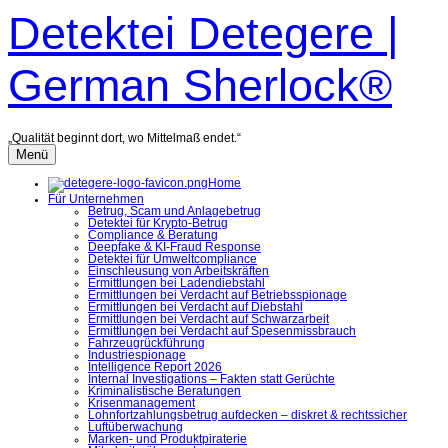
Zum
Detektei Detegere |
Inhalt
überspringen
German Sherlock®
„Qualität beginnt dort, wo Mittelmaß endet.“
Menü
Home
Für Unternehmen
Betrug, Scam und Anlagebetrug
Detektei für Krypto-Betrug
Compliance & Beratung
Deepfake & KI-Fraud Response
Detektei für Umweltcompliance
Einschleusung von Arbeitskräften
Ermittlungen bei Ladendiebstahl
Ermittlungen bei Verdacht auf Betriebsspionage
Ermittlungen bei Verdacht auf Diebstahl
Ermittlungen bei Verdacht auf Schwarzarbeit
Ermittlungen bei Verdacht auf Spesenmissbrauch
Fahrzeugrückführung
Industriespionage
Intelligence Report 2026
Internal Investigations – Fakten statt Gerüchte
Kriminalistische Beratungen
Krisenmanagement
Lohnfortzahlungsbetrug aufdecken – diskret & rechtssicher
Luftüberwachung
Marken- und Produktpiraterie