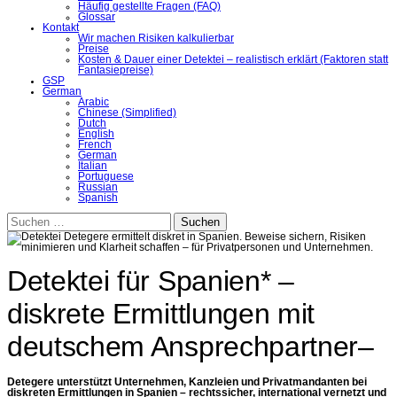
Häufig gestellte Fragen (FAQ)
Glossar
Kontakt
Wir machen Risiken kalkulierbar
Preise
Kosten & Dauer einer Detektei – realistisch erklärt (Faktoren statt
Fantasiepreise)
GSP
German
Arabic
Chinese (Simplified)
Dutch
English
French
German
Italian
Portuguese
Russian
Spanish
Suchen
nach:
Detektei für Spanien* –
diskrete Ermittlungen mit
deutschem Ansprechpartner
–
Detegere unterstützt Unternehmen, Kanzleien und Privatmandanten bei
diskreten Ermittlungen in Spanien – rechtssicher, international vernetzt und