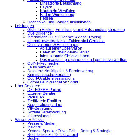
Einsatzorte Deutschland
Bayern
Nordrhein-Westfalen
Baden-Württemberg
Hessen
Hochrisiko- und Sonderjurisdiktionen
Leistungen
Globale Risiko-, Ermittlungs- und Entscheidungsberatung
Due Diligence
International Due Diligence & Asset Tracing
Internal Investigations – Fakten statt Gerüchte
Observationen & Ermittlungen
Ablauf einer Observation
Häfen im Rhein-Main-Gebiet
Internationale Observationen
Observation – professionell und gerichtsverwertbar
OSINT-Recherche
Lauschabwehr
Detegere Notfallpaket & Beratervertrag
Kriminalistische Beratung
Court-Usable Investigations
Corporate Investigation Sprint
Über Detegere
DETEGERE-Prinzip
Externer Berater
Vertrauen
Zertifizierte Ermittler
Kooperationspartner
VIP-Betreuung
Soziale Verantwortung
Impressionen
Wissen & Presse
Presse & Medien
Insights
Keynote Speaker Oliver Peth – Betrug & Strategie
Rechtliches zur Detektivarbeit
Bücher