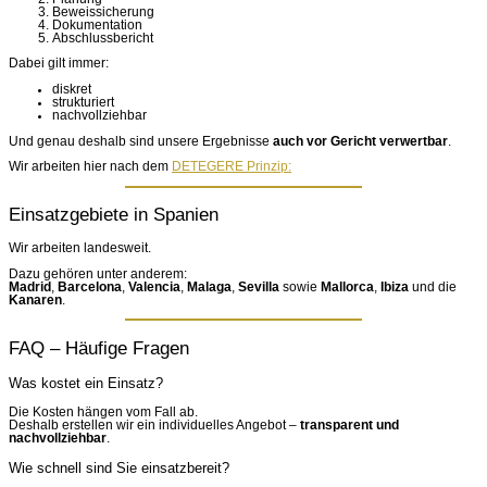
Beweissicherung
Dokumentation
Abschlussbericht
Dabei gilt immer:
diskret
strukturiert
nachvollziehbar
Und genau deshalb sind unsere Ergebnisse
auch vor Gericht verwertbar
.
Wir arbeiten hier nach dem
DETEGERE Prinzip:
Einsatzgebiete in Spanien
Wir arbeiten landesweit.
Dazu gehören unter anderem:
Madrid
,
Barcelona
,
Valencia
,
Malaga
,
Sevilla
sowie
Mallorca
,
Ibiza
und die
Kanaren
.
FAQ – Häufige Fragen
Was kostet ein Einsatz?
Die Kosten hängen vom Fall ab.
Deshalb erstellen wir ein individuelles Angebot –
transparent und
nachvollziehbar
.
Wie schnell sind Sie einsatzbereit?