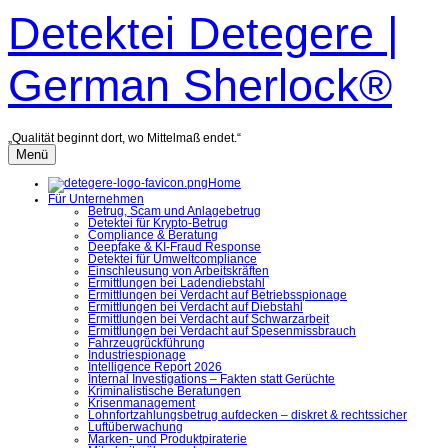
Zum
Detektei Detegere |
Inhalt
überspringen
German Sherlock®
„Qualität beginnt dort, wo Mittelmaß endet.“
Menü
Home
Für Unternehmen
Betrug, Scam und Anlagebetrug
Detektei für Krypto-Betrug
Compliance & Beratung
Deepfake & KI-Fraud Response
Detektei für Umweltcompliance
Einschleusung von Arbeitskräften
Ermittlungen bei Ladendiebstahl
Ermittlungen bei Verdacht auf Betriebsspionage
Ermittlungen bei Verdacht auf Diebstahl
Ermittlungen bei Verdacht auf Schwarzarbeit
Ermittlungen bei Verdacht auf Spesenmissbrauch
Fahrzeugrückführung
Industriespionage
Intelligence Report 2026
Internal Investigations – Fakten statt Gerüchte
Kriminalistische Beratungen
Krisenmanagement
Lohnfortzahlungsbetrug aufdecken – diskret & rechtssicher
Luftüberwachung
Marken- und Produktpiraterie