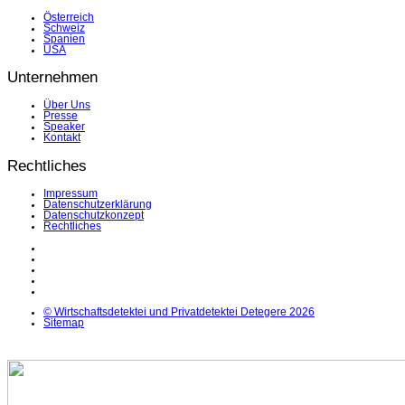
Österreich
Schweiz
Spanien
USA
Unternehmen
Über Uns
Presse
Speaker
Kontakt
Rechtliches
Impressum
Datenschutzerklärung
Datenschutzkonzept
Rechtliches
LinkedIn
Facebook
Instagram
YouTube
X
© Wirtschaftsdetektei und Privatdetektei Detegere 2026
Sitemap