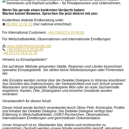
Wenn Sie gerade einen konkreten Verdacht haben:
Warten kostet Beweise. Sprechen Sie jetzt diskret mit uns:
Kostenfreie diskrete Erstberatung unter:
☎️
08 00/0 12 02 23
(nur national erreichbar)
For International Customers:
+49 (0)6023 9 29 68 80
Für Wirtschaftsdelikte, Observationen und internationale Ermittlungen.
📩
oliver.peth@kriminalistik.info
📞
+49 (0)6023 9 29 68 80
+49 (0)170 24 8 12 78
Hinweis zu Einsatzgebieten*
Die auf dieser Website genannten Städte, Regionen und Länder bezeichnen
operative Einsatzgebiete. Sie stellen keine Niederlassungen oder Firmensitze
dar.
Alle Einsätze werden zentral über die Detektei Detegere in Alzenau koordiniert.
Aus Gründen des Datenschutzes, der Vertraulichkeit und zum Schutz unserer
Mandanten sind dargestellte Fallbeispiele fiktiv oder an reale Sachverhalte
angelehnt. Namen, Orte, Zeitangaben und einzelne Umstände wurden
verändert.
Verantwortlich für diesen Inhalt:
Dieser Inhalt wurde fachlich verantwortet durch Oliver Peth, Kriminalist, Profiler
und Inhaber der Detektei Detegere. Die Detektei Detegere verfügt über
Erfahrung in Wirtschaftsdetektei, OSINT-Recherchen, Observationen,
internationalen Ermittlungen und gerichtsfester Dokumentation.
Unser Anspruch ist es, Mandanten klar, diskret und rechtssicher zu
unterstützen. Deshalb werden unsere Inhalte regelmäßig geprüft, aktualisiert