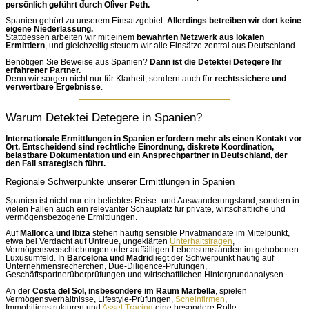
persönlich geführt durch Oliver Peth.
Spanien gehört zu unserem Einsatzgebiet.
Allerdings betreiben wir dort keine
eigene Niederlassung.
Stattdessen arbeiten wir mit einem
bewährten Netzwerk aus lokalen
Ermittlern
, und gleichzeitig steuern wir alle Einsätze zentral aus Deutschland.
Benötigen Sie Beweise aus Spanien?
Dann ist die
Detektei Detegere
Ihr
erfahrener Partner.
Denn wir sorgen nicht nur für Klarheit, sondern auch für
rechtssichere und
verwertbare Ergebnisse
.
Warum Detektei Detegere in Spanien?
Internationale Ermittlungen in Spanien erfordern mehr als einen Kontakt vor
Ort. Entscheidend sind rechtliche Einordnung, diskrete Koordination,
belastbare Dokumentation und ein Ansprechpartner in Deutschland, der
den Fall strategisch führt.
Regionale Schwerpunkte unserer Ermittlungen in Spanien
Spanien ist nicht nur ein beliebtes Reise- und Auswanderungsland, sondern in
vielen Fällen auch ein relevanter Schauplatz für private, wirtschaftliche und
vermögensbezogene Ermittlungen.
Auf
Mallorca und Ibiza
stehen häufig sensible Privatmandate im Mittelpunkt,
etwa bei Verdacht auf Untreue, ungeklärten
Unterhaltsfragen
,
Vermögensverschiebungen oder auffälligen Lebensumständen im gehobenen
Luxusumfeld. In
Barcelona und Madrid
liegt der Schwerpunkt häufig auf
Unternehmensrecherchen, Due-Diligence-Prüfungen,
Geschäftspartnerüberprüfungen und wirtschaftlichen Hintergrundanalysen.
An der
Costa del Sol, insbesondere im Raum Marbella
, spielen
Vermögensverhältnisse, Lifestyle-Prüfungen,
Scheinfirmen
,
Immobilienstrukturen und
Asset Tracing
eine besondere Rolle.