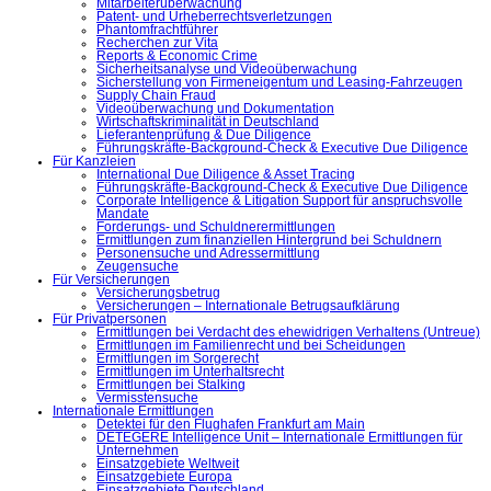
Mitarbeiterüberwachung
Patent- und Urheberrechtsverletzungen
Phantomfrachtführer
Recherchen zur Vita
Reports & Economic Crime
Sicherheitsanalyse und Videoüberwachung
Sicherstellung von Firmeneigentum und Leasing-Fahrzeugen
Supply Chain Fraud
Videoüberwachung und Dokumentation
Wirtschaftskriminalität in Deutschland
Lieferantenprüfung & Due Diligence
Führungskräfte-Background-Check & Executive Due Diligence
Für Kanzleien
International Due Diligence & Asset Tracing
Führungskräfte-Background-Check & Executive Due Diligence
Corporate Intelligence & Litigation Support für anspruchsvolle
Mandate
Forderungs- und Schuldnerermittlungen
Ermittlungen zum finanziellen Hintergrund bei Schuldnern
Personensuche und Adressermittlung
Zeugensuche
Für Versicherungen
Versicherungsbetrug
Versicherungen – Internationale Betrugsaufklärung
Für Privatpersonen
Ermittlungen bei Verdacht des ehewidrigen Verhaltens (Untreue)
Ermittlungen im Familienrecht und bei Scheidungen
Ermittlungen im Sorgerecht
Ermittlungen im Unterhaltsrecht
Ermittlungen bei Stalking
Vermisstensuche
Internationale Ermittlungen
Detektei für den Flughafen Frankfurt am Main
DETEGERE Intelligence Unit – Internationale Ermittlungen für
Unternehmen
Einsatzgebiete Weltweit
Einsatzgebiete Europa
Einsatzgebiete Deutschland