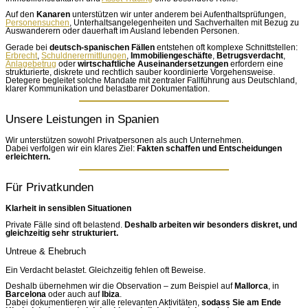
Auf den
Kanaren
unterstützen wir unter anderem bei Aufenthaltsprüfungen,
Personensuchen
, Unterhaltsangelegenheiten und Sachverhalten mit Bezug zu
Auswanderern oder dauerhaft im Ausland lebenden Personen.
Gerade bei
deutsch-spanischen Fällen
entstehen oft komplexe Schnittstellen:
Erbrecht
,
Schuldnerermittlungen
,
Immobiliengeschäfte
,
Betrugsverdacht
,
Anlagebetrug
oder
wirtschaftliche Auseinandersetzungen
erfordern eine
strukturierte, diskrete und rechtlich sauber koordinierte Vorgehensweise.
Detegere begleitet solche Mandate mit zentraler Fallführung aus Deutschland,
klarer Kommunikation und belastbarer Dokumentation.
Unsere Leistungen in Spanien
Wir unterstützen sowohl Privatpersonen als auch Unternehmen.
Dabei verfolgen wir ein klares Ziel:
Fakten schaffen und Entscheidungen
erleichtern.
Für Privatkunden
Klarheit in sensiblen Situationen
Private Fälle sind oft belastend.
Deshalb arbeiten wir besonders diskret, und
gleichzeitig sehr strukturiert.
Untreue & Ehebruch
Ein Verdacht belastet. Gleichzeitig fehlen oft Beweise.
Deshalb übernehmen wir die Observation – zum Beispiel auf
Mallorca
, in
Barcelona
oder auch auf
Ibiza
.
Dabei dokumentieren wir alle relevanten Aktivitäten,
sodass Sie am Ende