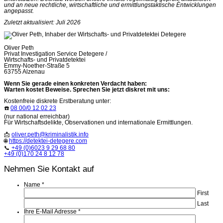
und an neue rechtliche, wirtschaftliche und ermittlungstaktische Entwicklungen
angepasst.
Zuletzt aktualisiert: Juli 2026
Oliver Peth
Privat Investigation Service Detegere /
Wirtschafts- und Privatdetektei
Emmy-Noether-Straße 5
63755 Alzenau
Wenn Sie gerade einen konkreten Verdacht haben:
Warten kostet Beweise. Sprechen Sie jetzt diskret mit uns:
Kostenfreie diskrete Erstberatung unter:
☎️
08 00/0 12 02 23
(nur national erreichbar)
Für Wirtschaftsdelikte, Observationen und internationale Ermittlungen.
📩
oliver.peth@kriminalistik.info
🌐
https://detektei-detegere.com
📞
+49 (0)6023 9 29 68 80
+49 (0)170 24 8 12 78
Nehmen Sie Kontakt auf
Name
*
First
Last
Ihre E-Mail Adresse
*