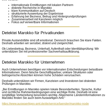
internationale Ermittlungen mit lokalen Partnern
diskrete Recherche in Marokko
klare Kommunikation auf Deutsch
strukturierte Auswertung der Ergebnisse
Erfahrung bei Bezness, Betrug und Hintergrundprüfungen
Zusammenarbeit mit Kanzleien möglich
Fokus auf verwertbare Informationen
Detektei Marokko für Privatkunden
Private Auslandsfälle sind oft emotional. Dennoch brauchen Sie klare Fakten.
Deshalb arbeiten wir sensibel, diskret und zielgerichtet.
Ob Liebesbetrug, Bezness, Unterhalt, Aufenthalt oder Identitätsprüfung: Wir
unterstützen Sie mit professioneller Sachverhaltsaufklärung.
Detektei Marokko für Unternehmen
Auch Unternehmen benötigen vor internationalen Entscheidungen belastbare
Informationen. Denn falsche Geschäftspartner, unklare Strukturen oder
betrügerische Absichten können hohe Schäden verursachen.
Deshalb unterstützen wir Firmen, Kanzleien und Investoren bei diskreten
Prüfungen in Marokko.
„Bei Ermittlungen in Marokko spielen lokale Besonderheiten, Sprache, Kultur
und rechtliche Rahmenbedingungen eine wichtige Rolle. Deshalb ist eine
sorgfältige Vorbereitung besonders wichtig. Allgemeine Länderinformationen zu
Marokko finden Sie auch beim Auswärtigen Amt.“
https://www.auswaertiges-amt.de/de/service/laender/marokko-node