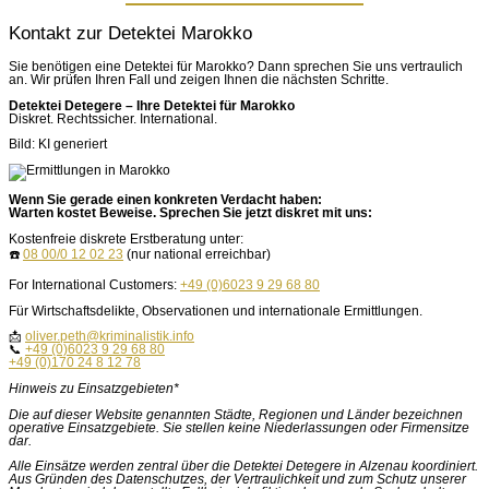
Kontakt zur Detektei Marokko
Sie benötigen eine Detektei für Marokko? Dann sprechen Sie uns vertraulich
an. Wir prüfen Ihren Fall und zeigen Ihnen die nächsten Schritte.
Detektei Detegere – Ihre Detektei für Marokko
Diskret. Rechtssicher. International.
Bild: KI generiert
Wenn Sie gerade einen konkreten Verdacht haben:
Warten kostet Beweise. Sprechen Sie jetzt diskret mit uns:
Kostenfreie diskrete Erstberatung unter:
☎️
08 00/0 12 02 23
(nur national erreichbar)
For International Customers:
+49 (0)6023 9 29 68 80
Für Wirtschaftsdelikte, Observationen und internationale Ermittlungen.
📩
oliver.peth@kriminalistik.info
📞
+49 (0)6023 9 29 68 80
+49 (0)170 24 8 12 78
Hinweis zu Einsatzgebieten*
Die auf dieser Website genannten Städte, Regionen und Länder bezeichnen
operative Einsatzgebiete. Sie stellen keine Niederlassungen oder Firmensitze
dar.
Alle Einsätze werden zentral über die Detektei Detegere in Alzenau koordiniert.
Aus Gründen des Datenschutzes, der Vertraulichkeit und zum Schutz unserer