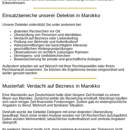
Erkenntnissen.
Einsatzbereiche unserer Detektei in Marokko
Unsere Detektei unterstützt Sie unter anderem bei:
diskreten Recherchen vor Ort
Überprüfung von Personen und Identitäten
Verdacht auf Bezness oder Liebesbetrug
Prüfung von Wohnsitz und Aufenthaltsort
Adressermittlungen bei berechtigtem Interesse
geschäftlichen Hintergrundprüfungen
Observationen im rechtlich zulässigen Rahmen
Vermögens- und Umfeldrecherchen
Beweissicherung für private und geschäftliche Anliegen
Außerdem arbeiten wir auf Wunsch mit Ihrer Rechtsanwältin oder Ihrem
Rechtsanwalt zusammen. So können die Ergebnisse besser eingeordnet und
weiter genutzt werden.
Musterfall: Verdacht auf Bezness in Marokko
Eine Mandantin aus Deutschland hatte über längere Zeit Kontakt zu einem
Mann aus Marokko. Zunächst wirkte die Beziehung ernsthaft. Allerdings häuften
sich nach einiger Zeit finanzielle Forderungen. Zudem gab es widersprüchliche
Angaben zu Beruf, Wohnort und familiärer Situation.
Deshalb wurde die Detektei Detegere mit einer diskreten Überprüfung
beauftragt. Nach einer ersten Analyse wurden vor Ort Recherchen durchgeführt.
Dabei wurden Wohnumfeld, tatsächlicher Aufenthaltsort und zentrale Angaben
überprüft.
Im weiteren Verlauf zeigte sich, dass mehrere Aussagen der Zielperson nicht