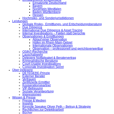
Einsatzorte Deutschland
Bayern
Nordrhein-Westfalen
Baden-Württemberg
Hessen
Hochrisiko- und Sonderjurisdiktionen
Leistungen
Globale Risiko-, Ermittlungs- und Entscheidungsberatung
Due Diligence
International Due Diligence & Asset Tracing
Internal Investigations – Fakten statt Gerüchte
Observationen & Ermittlungen
Ablauf einer Observation
Häfen im Rhein-Main-Gebiet
Internationale Observationen
Observation – professionell und gerichtsverwertbar
OSINT-Recherche
Lauschabwehr
Detegere Notfallpaket & Beratervertrag
Kriminalistische Beratung
Court-Usable Investigations
Corporate Investigation Sprint
Über Detegere
DETEGERE-Prinzip
Externer Berater
Vertrauen
Zertifizierte Ermittler
Kooperationspartner
VIP-Betreuung
Soziale Verantwortung
Impressionen
Wissen & Presse
Presse & Medien
Insights
Keynote Speaker Oliver Peth – Betrug & Strategie
Rechtliches zur Detektivarbeit
Bücher