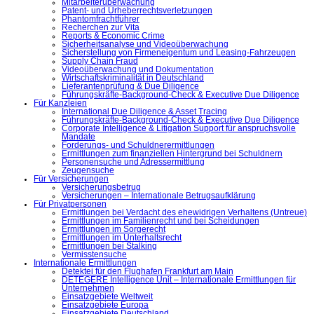
Mitarbeiterüberwachung
Patent- und Urheberrechtsverletzungen
Phantomfrachtführer
Recherchen zur Vita
Reports & Economic Crime
Sicherheitsanalyse und Videoüberwachung
Sicherstellung von Firmeneigentum und Leasing-Fahrzeugen
Supply Chain Fraud
Videoüberwachung und Dokumentation
Wirtschaftskriminalität in Deutschland
Lieferantenprüfung & Due Diligence
Führungskräfte-Background-Check & Executive Due Diligence
Für Kanzleien
International Due Diligence & Asset Tracing
Führungskräfte-Background-Check & Executive Due Diligence
Corporate Intelligence & Litigation Support für anspruchsvolle
Mandate
Forderungs- und Schuldnerermittlungen
Ermittlungen zum finanziellen Hintergrund bei Schuldnern
Personensuche und Adressermittlung
Zeugensuche
Für Versicherungen
Versicherungsbetrug
Versicherungen – Internationale Betrugsaufklärung
Für Privatpersonen
Ermittlungen bei Verdacht des ehewidrigen Verhaltens (Untreue)
Ermittlungen im Familienrecht und bei Scheidungen
Ermittlungen im Sorgerecht
Ermittlungen im Unterhaltsrecht
Ermittlungen bei Stalking
Vermisstensuche
Internationale Ermittlungen
Detektei für den Flughafen Frankfurt am Main
DETEGERE Intelligence Unit – Internationale Ermittlungen für
Unternehmen
Einsatzgebiete Weltweit
Einsatzgebiete Europa
Einsatzgebiete Deutschland