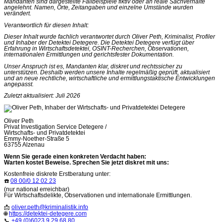
Mandanten sind dargestellte Fallbeispiele fiktiv oder an reale Sachverhalte
angelehnt. Namen, Orte, Zeitangaben und einzelne Umstände wurden
verändert.
Verantwortlich für diesen Inhalt:
Dieser Inhalt wurde fachlich verantwortet durch Oliver Peth, Kriminalist, Profiler
und Inhaber der Detektei Detegere. Die Detektei Detegere verfügt über
Erfahrung in Wirtschaftsdetektei, OSINT-Recherchen, Observationen,
internationalen Ermittlungen und gerichtsfester Dokumentation.
Unser Anspruch ist es, Mandanten klar, diskret und rechtssicher zu
unterstützen. Deshalb werden unsere Inhalte regelmäßig geprüft, aktualisiert
und an neue rechtliche, wirtschaftliche und ermittlungstaktische Entwicklungen
angepasst.
Zuletzt aktualisiert: Juli 2026
Oliver Peth
Privat Investigation Service Detegere /
Wirtschafts- und Privatdetektei
Emmy-Noether-Straße 5
63755 Alzenau
Wenn Sie gerade einen konkreten Verdacht haben:
Warten kostet Beweise. Sprechen Sie jetzt diskret mit uns:
Kostenfreie diskrete Erstberatung unter:
☎️
08 00/0 12 02 23
(nur national erreichbar)
Für Wirtschaftsdelikte, Observationen und internationale Ermittlungen.
📩
oliver.peth@kriminalistik.info
🌐
https://detektei-detegere.com
📞
+49 (0)6023 9 29 68 80