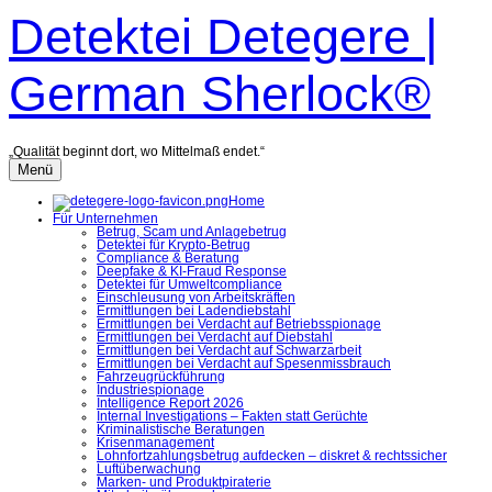
Zum
Detektei Detegere |
Inhalt
überspringen
German Sherlock®
„Qualität beginnt dort, wo Mittelmaß endet.“
Menü
Home
Für Unternehmen
Betrug, Scam und Anlagebetrug
Detektei für Krypto-Betrug
Compliance & Beratung
Deepfake & KI-Fraud Response
Detektei für Umweltcompliance
Einschleusung von Arbeitskräften
Ermittlungen bei Ladendiebstahl
Ermittlungen bei Verdacht auf Betriebsspionage
Ermittlungen bei Verdacht auf Diebstahl
Ermittlungen bei Verdacht auf Schwarzarbeit
Ermittlungen bei Verdacht auf Spesenmissbrauch
Fahrzeugrückführung
Industriespionage
Intelligence Report 2026
Internal Investigations – Fakten statt Gerüchte
Kriminalistische Beratungen
Krisenmanagement
Lohnfortzahlungsbetrug aufdecken – diskret & rechtssicher
Luftüberwachung
Marken- und Produktpiraterie