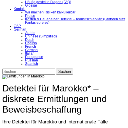
Häufig gestellte Fragen (FAQ)
Glossar
Kontakt
Wir machen Risiken kalkulierbar
Preise
Kosten & Dauer einer Detektei – realistisch erklärt (Faktoren statt
Fantasiepreise)
GSP
German
Arabic
Chinese (Simplified)
Dutch
English
French
German
Italian
Portuguese
Russian
Spanish
Suchen
nach:
Detektei für Marokko* –
diskrete Ermittlungen und
Beweisbeschaffung
Ihre Detektei für Marokko und internationale Fälle