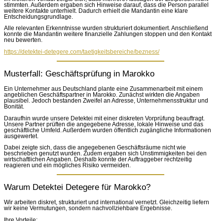
stimmten. Außerdem ergaben sich Hinweise darauf, dass die Person parallel
weitere Kontakte unterhielt. Dadurch erhielt die Mandantin eine klare
Entscheidungsgrundlage.
Alle relevanten Erkenntnisse wurden strukturiert dokumentiert. Anschließend
konnte die Mandantin weitere finanzielle Zahlungen stoppen und den Kontakt
neu bewerten.
https://detektei-detegere.com/taetigkeitsbereiche/bezness/
Musterfall: Geschäftsprüfung in Marokko
Ein Unternehmer aus Deutschland plante eine Zusammenarbeit mit einem
angeblichen Geschäftspartner in Marokko. Zunächst wirkten die Angaben
plausibel. Jedoch bestanden Zweifel an Adresse, Unternehmensstruktur und
Bonität.
Daraufhin wurde unsere Detektei mit einer diskreten Vorprüfung beauftragt.
Unsere Partner prüften die angegebene Adresse, lokale Hinweise und das
geschäftliche Umfeld. Außerdem wurden öffentlich zugängliche Informationen
ausgewertet.
Dabei zeigte sich, dass die angegebenen Geschäftsräume nicht wie
beschrieben genutzt wurden. Zudem ergaben sich Unstimmigkeiten bei den
wirtschaftlichen Angaben. Deshalb konnte der Auftraggeber rechtzeitig
reagieren und ein mögliches Risiko vermeiden.
Warum Detektei Detegere für Marokko?
Wir arbeiten diskret, strukturiert und international vernetzt. Gleichzeitig liefern
wir keine Vermutungen, sondern nachvollziehbare Ergebnisse.
Ihre Vorteile: