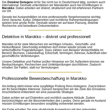
Die
Detektei Detegere
ist für Sie nicht nur in Deutschland tätig, sondern auch
international. Deshalb unterstützen wir Mandanten auch bei Ermittlungen in
Marokko
. Dabei arbeiten wir diskret, strukturiert und mit erfahrenen Partnern
vor Ort.
Gerade bei Auslandsfällen ist eine professionelle Vorgehensweise wichtig.
Denn Sprache, Kultur, Ortskenntnis und rechtliche Rahmenbedingungen
spielen eine große Rolle. Deshalb setzen wir auf klare Planung, diskrete
Recherche und belastbare Dokumentation.
Detektive in Marokko – diskret und professionell
Marokko ist für viele Menschen ein wichtiges Urlaubs-, Geschäfts- und
Herkunftsland. Gleichzeitig entstehen dort immer wieder private und
wirtschaftliche Fragestellungen. Dazu zählen zum Beispiel Verdachtsfälle im
Bereich Bezness, Liebesbetrug, Erbschaft, Vermögen, Adresse, Aufenthalt oder
geschäftliche Verbindungen.
Unsere Detektive und Partner prüfen Hinweise vor Ort. Außerdem können sie
Beobachtungen, Recherchen und Umfeldprüfungen durchführen. Dadurch
erhalten Sie Fakten, statt nur Vermutungen.
Professionelle Beweisbeschaffung in Marokko
Am Anfang steht immer eine sorgfältige Prüfung Ihres Anliegens. Zuerst klären
wir Ihr berechtigtes Interesse. Danach besprechen wir die Ziele des Einsatzes.
Anschließend entwickeln wir eine passende Strategie.
Dabei achten wir auf Diskretion und rechtlich saubere Abläufe. Zudem
berücksichtigen wir die Besonderheiten des Landes. Denn gerade im Ausland
müssen Ermittlungen besonders sorgfältig vorbereitet werden.
Am Ende erhalten Sie eine strukturierte Auswertung mit den relevanten