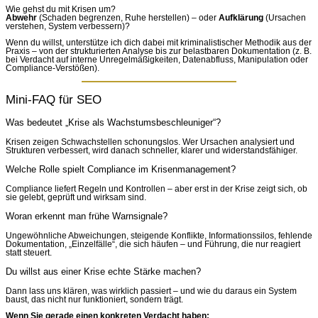
Wie gehst du mit Krisen um?
Abwehr
(Schaden begrenzen, Ruhe herstellen) – oder
Aufklärung
(Ursachen
verstehen, System verbessern)?
Wenn du willst, unterstütze ich dich dabei mit kriminalistischer Methodik aus der
Praxis – von der strukturierten Analyse bis zur belastbaren Dokumentation (z. B.
bei Verdacht auf interne Unregelmäßigkeiten, Datenabfluss, Manipulation oder
Compliance-Verstößen).
Mini-FAQ für SEO
Was bedeutet „Krise als Wachstumsbeschleuniger“?
Krisen zeigen Schwachstellen schonungslos. Wer Ursachen analysiert und
Strukturen verbessert, wird danach schneller, klarer und widerstandsfähiger.
Welche Rolle spielt Compliance im Krisenmanagement?
Compliance liefert Regeln und Kontrollen – aber erst in der Krise zeigt sich, ob
sie gelebt, geprüft und wirksam sind.
Woran erkennt man frühe Warnsignale?
Ungewöhnliche Abweichungen, steigende Konflikte, Informationssilos, fehlende
Dokumentation, „Einzelfälle“, die sich häufen – und Führung, die nur reagiert
statt steuert.
Du willst aus einer Krise echte Stärke machen?
Dann lass uns klären, was wirklich passiert – und wie du daraus ein System
baust, das nicht nur funktioniert, sondern trägt.
Wenn Sie gerade einen konkreten Verdacht haben: