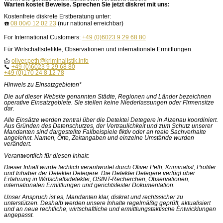
Warten kostet Beweise. Sprechen Sie jetzt diskret mit uns:
Kostenfreie diskrete Erstberatung unter:
☎️
08 00/0 12 02 23
(nur national erreichbar)
For International Customers:
+49 (0)6023 9 29 68 80
Für Wirtschaftsdelikte, Observationen und internationale Ermittlungen.
📩
oliver.peth@kriminalistik.info
📞
+49 (0)6023 9 29 68 80
+49 (0)170 24 8 12 78
Hinweis zu Einsatzgebieten*
Die auf dieser Website genannten Städte, Regionen und Länder bezeichnen
operative Einsatzgebiete. Sie stellen keine Niederlassungen oder Firmensitze
dar.
Alle Einsätze werden zentral über die Detektei Detegere in Alzenau koordiniert.
Aus Gründen des Datenschutzes, der Vertraulichkeit und zum Schutz unserer
Mandanten sind dargestellte Fallbeispiele fiktiv oder an reale Sachverhalte
angelehnt. Namen, Orte, Zeitangaben und einzelne Umstände wurden
verändert.
Verantwortlich für diesen Inhalt:
Dieser Inhalt wurde fachlich verantwortet durch Oliver Peth, Kriminalist, Profiler
und Inhaber der Detektei Detegere. Die Detektei Detegere verfügt über
Erfahrung in Wirtschaftsdetektei, OSINT-Recherchen, Observationen,
internationalen Ermittlungen und gerichtsfester Dokumentation.
Unser Anspruch ist es, Mandanten klar, diskret und rechtssicher zu
unterstützen. Deshalb werden unsere Inhalte regelmäßig geprüft, aktualisiert
und an neue rechtliche, wirtschaftliche und ermittlungstaktische Entwicklungen
angepasst.