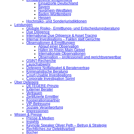
Einsatzorte Deutschland
Bayern
Nordrhein-Westfalen
Baden-Württemberg
Hessen
Hochrisiko- und Sonderjurisdiktionen
Leistungen
Globale Risiko-, Ermittlungs- und Entscheidungsberatung
Due Diligence
International Due Diligence & Asset Tracing
Internal Investigations – Fakten statt Gerüchte
Observationen & Ermittlungen
Ablauf einer Observation
Häfen im Rhein-Main-Gebiet
Internationale Observationen
Observation – professionell und gerichtsverwertbar
OSINT-Recherche
Lauschabwehr
Detegere Notfallpaket & Beratervertrag
Kriminalistische Beratung
Court-Usable Investigations
Corporate Investigation Sprint
Über Detegere
DETEGERE-Prinzip
Externer Berater
Vertrauen
Zertifizierte Ermittler
Kooperationspartner
VIP-Betreuung
Soziale Verantwortung
Impressionen
Wissen & Presse
Presse & Medien
Insights
Keynote Speaker Oliver Peth – Betrug & Strategie
Rechtliches zur Detektivarbeit
Bücher