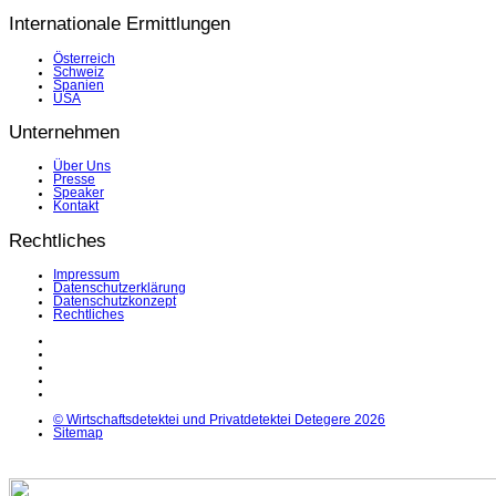
Internationale Ermittlungen
Österreich
Schweiz
Spanien
USA
Unternehmen
Über Uns
Presse
Speaker
Kontakt
Rechtliches
Impressum
Datenschutzerklärung
Datenschutzkonzept
Rechtliches
LinkedIn
Facebook
Instagram
YouTube
X
© Wirtschaftsdetektei und Privatdetektei Detegere 2026
Sitemap