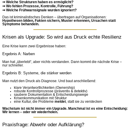
⇒ Welche Strukturen haben es ermöglicht?
⇒ Wo fehlen Prozesse, Kontrolle, Führung?
⇒ Welche Frühwarnsignale wurden ignoriert?
Das ist kriminalistisches Denken – übertragen auf Organisationen:
Hypothesen bilden, Fakten sichern, Muster erkennen, Ursachen statt
Symptome behandeln.
Krisen als Upgrade: So wird aus Druck echte Resilienz
Eine Krise kann zwei Ergebnisse haben:
Ergebnis A: Narben
Man hat „überlebt“, aber nichts verstanden. Dann kommt die nächste Krise –
nur schneller.
Ergebnis B: Systeme, die stärker werden
Man nutzt den Druck als Diagnose. Und baut anschließend:
klare Verantwortlichkeiten (Ownership)
robuste Kontrollprozesse (präventiv & detektiv)
saubere Dokumentation & Entscheidungswege
Krisenkommunikation mit Struktur
eine Kultur, die Probleme
meldet
, statt sie zu verstecken
Wachstum ist nicht immer ein Upgrade. Manchmal ist es eine Entscheidung:
Wir lernen – oder wir wiederholen.
Praxisfrage: Abwehr oder Aufklärung?