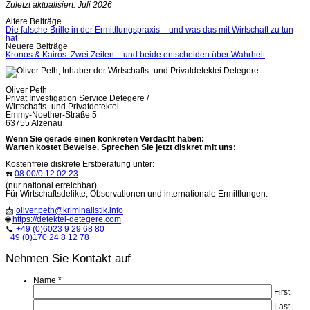
Zuletzt aktualisiert: Juli 2026
Beitragsnavigation
Ältere Beiträge
Die falsche Brille in der Ermittlungspraxis – und was das mit Wirtschaft zu tun
hat
Neuere Beiträge
Kronos & Kairos: Zwei Zeiten – und beide entscheiden über Wahrheit
Oliver Peth
Privat Investigation Service Detegere /
Wirtschafts- und Privatdetektei
Emmy-Noether-Straße 5
63755 Alzenau
Wenn Sie gerade einen konkreten Verdacht haben:
Warten kostet Beweise. Sprechen Sie jetzt diskret mit uns:
Kostenfreie diskrete Erstberatung unter:
☎️
08 00/0 12 02 23
(nur national erreichbar)
Für Wirtschaftsdelikte, Observationen und internationale Ermittlungen.
📩
oliver.peth@kriminalistik.info
🌐
https://detektei-detegere.com
📞
+49 (0)6023 9 29 68 80
+49 (0)170 24 8 12 78
Nehmen Sie Kontakt auf
Name
*
First
Last