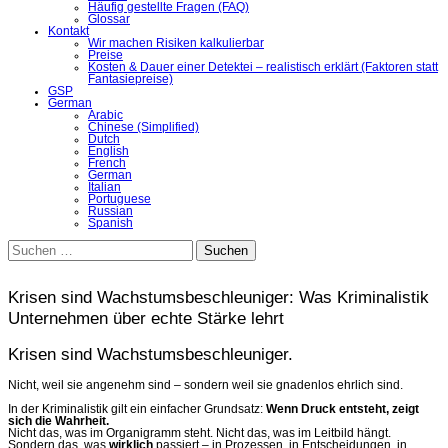
Häufig gestellte Fragen (FAQ)
Glossar
Kontakt
Wir machen Risiken kalkulierbar
Preise
Kosten & Dauer einer Detektei – realistisch erklärt (Faktoren statt
Fantasiepreise)
GSP
German
Arabic
Chinese (Simplified)
Dutch
English
French
German
Italian
Portuguese
Russian
Spanish
Suchen
nach:
Krisen sind Wachstumsbeschleuniger: Was Kriminalistik
Unternehmen über echte Stärke lehrt
Krisen sind Wachstumsbeschleuniger.
Nicht, weil sie angenehm sind – sondern weil sie gnadenlos ehrlich sind.
In der Kriminalistik gilt ein einfacher Grundsatz:
Wenn Druck entsteht, zeigt
sich die Wahrheit.
Nicht das, was im Organigramm steht. Nicht das, was im Leitbild hängt.
Sondern das, was
wirklich
passiert – in Prozessen, in Entscheidungen, in