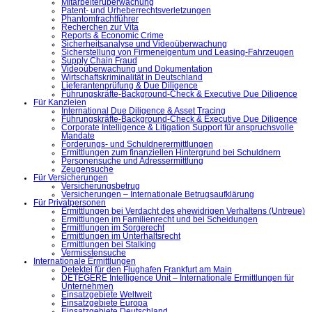
Mitarbeiterüberwachung
Patent- und Urheberrechtsverletzungen
Phantomfrachtführer
Recherchen zur Vita
Reports & Economic Crime
Sicherheitsanalyse und Videoüberwachung
Sicherstellung von Firmeneigentum und Leasing-Fahrzeugen
Supply Chain Fraud
Videoüberwachung und Dokumentation
Wirtschaftskriminalität in Deutschland
Lieferantenprüfung & Due Diligence
Führungskräfte-Background-Check & Executive Due Diligence
Für Kanzleien
International Due Diligence & Asset Tracing
Führungskräfte-Background-Check & Executive Due Diligence
Corporate Intelligence & Litigation Support für anspruchsvolle
Mandate
Forderungs- und Schuldnerermittlungen
Ermittlungen zum finanziellen Hintergrund bei Schuldnern
Personensuche und Adressermittlung
Zeugensuche
Für Versicherungen
Versicherungsbetrug
Versicherungen – Internationale Betrugsaufklärung
Für Privatpersonen
Ermittlungen bei Verdacht des ehewidrigen Verhaltens (Untreue)
Ermittlungen im Familienrecht und bei Scheidungen
Ermittlungen im Sorgerecht
Ermittlungen im Unterhaltsrecht
Ermittlungen bei Stalking
Vermisstensuche
Internationale Ermittlungen
Detektei für den Flughafen Frankfurt am Main
DETEGERE Intelligence Unit – Internationale Ermittlungen für
Unternehmen
Einsatzgebiete Weltweit
Einsatzgebiete Europa
Einsatzgebiete Deutschland