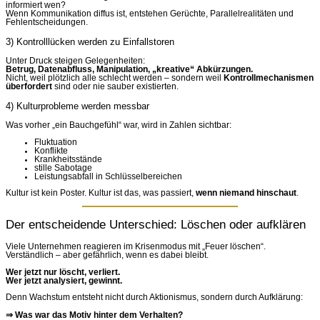
informiert wen?
Wenn Kommunikation diffus ist, entstehen Gerüchte, Parallelrealitäten und
Fehlentscheidungen.
3) Kontrolllücken werden zu Einfallstoren
Unter Druck steigen Gelegenheiten:
Betrug, Datenabfluss, Manipulation, „kreative“ Abkürzungen.
Nicht, weil plötzlich alle schlecht werden – sondern weil
Kontrollmechanismen
überfordert
sind oder nie sauber existierten.
4) Kulturprobleme werden messbar
Was vorher „ein Bauchgefühl“ war, wird in Zahlen sichtbar:
Fluktuation
Konflikte
Krankheitsstände
stille Sabotage
Leistungsabfall in Schlüsselbereichen
Kultur ist kein Poster. Kultur ist das, was passiert,
wenn niemand hinschaut
.
Der entscheidende Unterschied: Löschen oder aufklären
Viele Unternehmen reagieren im Krisenmodus mit „Feuer löschen“.
Verständlich – aber gefährlich, wenn es dabei bleibt.
Wer jetzt nur löscht, verliert.
Wer jetzt analysiert, gewinnt.
Denn Wachstum entsteht nicht durch Aktionismus, sondern durch Aufklärung:
⇒ Was war das Motiv hinter dem Verhalten?