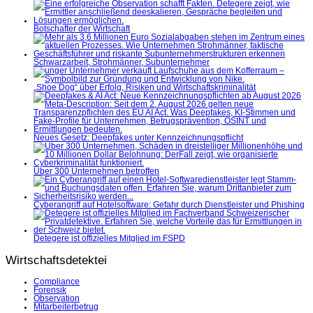
Botschafter der Wirtschaft
Schwarzarbeit, Strohmänner, Subunternehmer
„Shoe Dog“ über Erfolg, Risiken und Wirtschaftskriminalität
Neues Gesetz: Deepfakes unter Kennzeichnungspflicht
Über 300 Unternehmen betroffen
Cyberangriff auf Hotelsoftware: Gefahr durch Dienstleister und Phishing
Detegere ist offizielles Mitglied im FSPD
Wirtschaftsdetektei
Compliance
Forensik
Observation
Mitarbeiterbetrug