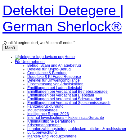
Zum
Detektei Detegere |
Inhalt
überspringen
German Sherlock®
„Qualität beginnt dort, wo Mittelmaß endet.“
Menü
Home
Für Unternehmen
Betrug, Scam und Anlagebetrug
Detektei für Krypto-Betrug
Compliance & Beratung
Deepfake & KI-Fraud Response
Detektei für Umweltcompliance
Einschleusung von Arbeitskräften
Ermittlungen bei Ladendiebstahl
Ermittlungen bei Verdacht auf Betriebsspionage
Ermittlungen bei Verdacht auf Diebstahl
Ermittlungen bei Verdacht auf Schwarzarbeit
Ermittlungen bei Verdacht auf Spesenmissbrauch
Fahrzeugrückführung
Industriespionage
Intelligence Report 2026
Internal Investigations – Fakten statt Gerüchte
Kriminalistische Beratungen
Krisenmanagement
Lohnfortzahlungsbetrug aufdecken – diskret & rechtssicher
Luftüberwachung
Marken- und Produktpiraterie