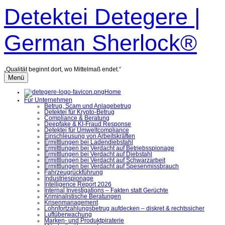
Zum
Detektei Detegere |
Inhalt
überspringen
German Sherlock®
„Qualität beginnt dort, wo Mittelmaß endet.“
Menü
Home
Für Unternehmen
Betrug, Scam und Anlagebetrug
Detektei für Krypto-Betrug
Compliance & Beratung
Deepfake & KI-Fraud Response
Detektei für Umweltcompliance
Einschleusung von Arbeitskräften
Ermittlungen bei Ladendiebstahl
Ermittlungen bei Verdacht auf Betriebsspionage
Ermittlungen bei Verdacht auf Diebstahl
Ermittlungen bei Verdacht auf Schwarzarbeit
Ermittlungen bei Verdacht auf Spesenmissbrauch
Fahrzeugrückführung
Industriespionage
Intelligence Report 2026
Internal Investigations – Fakten statt Gerüchte
Kriminalistische Beratungen
Krisenmanagement
Lohnfortzahlungsbetrug aufdecken – diskret & rechtssicher
Luftüberwachung
Marken- und Produktpiraterie