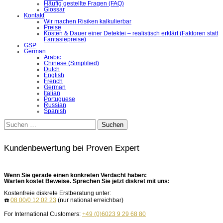
Häufig gestellte Fragen (FAQ)
Glossar
Kontakt
Wir machen Risiken kalkulierbar
Preise
Kosten & Dauer einer Detektei – realistisch erklärt (Faktoren statt
Fantasiepreise)
GSP
German
Arabic
Chinese (Simplified)
Dutch
English
French
German
Italian
Portuguese
Russian
Spanish
Suchen
nach:
Kundenbewertung bei Proven Expert
Wenn Sie gerade einen konkreten Verdacht haben:
Warten kostet Beweise. Sprechen Sie jetzt diskret mit uns:
Kostenfreie diskrete Erstberatung unter:
☎️
08 00/0 12 02 23
(nur national erreichbar)
For International Customers:
+49 (0)6023 9 29 68 80