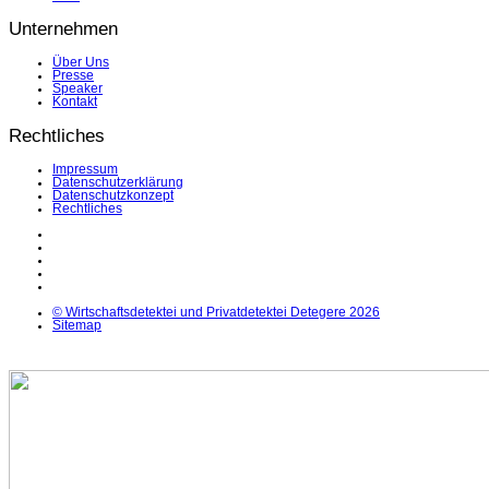
Unternehmen
Über Uns
Presse
Speaker
Kontakt
Rechtliches
Impressum
Datenschutzerklärung
Datenschutzkonzept
Rechtliches
LinkedIn
Facebook
Instagram
YouTube
X
© Wirtschaftsdetektei und Privatdetektei Detegere 2026
Sitemap