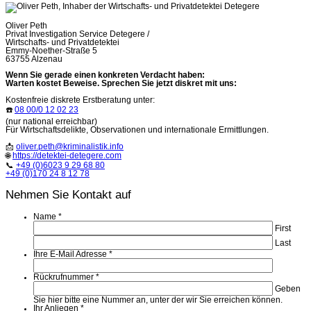
Oliver Peth
Privat Investigation Service Detegere /
Wirtschafts- und Privatdetektei
Emmy-Noether-Straße 5
63755 Alzenau
Wenn Sie gerade einen konkreten Verdacht haben:
Warten kostet Beweise. Sprechen Sie jetzt diskret mit uns:
Kostenfreie diskrete Erstberatung unter:
☎️
08 00/0 12 02 23
(nur national erreichbar)
Für Wirtschaftsdelikte, Observationen und internationale Ermittlungen.
📩
oliver.peth@kriminalistik.info
🌐
https://detektei-detegere.com
📞
+49 (0)6023 9 29 68 80
+49 (0)170 24 8 12 78
Nehmen Sie Kontakt auf
Name
*
First
Last
Ihre E-Mail Adresse
*
Rückrufnummer
*
Geben
Sie hier bitte eine Nummer an, unter der wir Sie erreichen können.
Ihr Anliegen
*