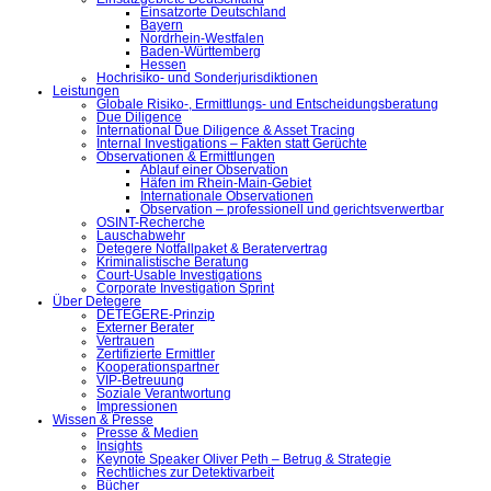
Einsatzorte Deutschland
Bayern
Nordrhein-Westfalen
Baden-Württemberg
Hessen
Hochrisiko- und Sonderjurisdiktionen
Leistungen
Globale Risiko-, Ermittlungs- und Entscheidungsberatung
Due Diligence
International Due Diligence & Asset Tracing
Internal Investigations – Fakten statt Gerüchte
Observationen & Ermittlungen
Ablauf einer Observation
Häfen im Rhein-Main-Gebiet
Internationale Observationen
Observation – professionell und gerichtsverwertbar
OSINT-Recherche
Lauschabwehr
Detegere Notfallpaket & Beratervertrag
Kriminalistische Beratung
Court-Usable Investigations
Corporate Investigation Sprint
Über Detegere
DETEGERE-Prinzip
Externer Berater
Vertrauen
Zertifizierte Ermittler
Kooperationspartner
VIP-Betreuung
Soziale Verantwortung
Impressionen
Wissen & Presse
Presse & Medien
Insights
Keynote Speaker Oliver Peth – Betrug & Strategie
Rechtliches zur Detektivarbeit
Bücher