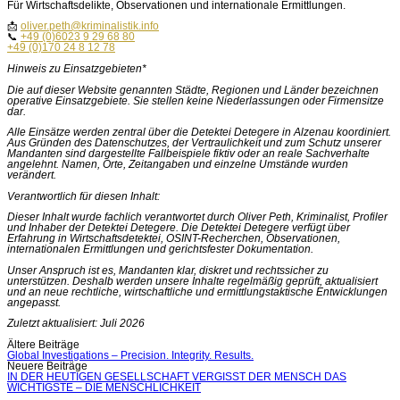
Für Wirtschaftsdelikte, Observationen und internationale Ermittlungen.
📩
oliver.peth@kriminalistik.info
📞
+49 (0)6023 9 29 68 80
+49 (0)170 24 8 12 78
Hinweis zu Einsatzgebieten*
Die auf dieser Website genannten Städte, Regionen und Länder bezeichnen
operative Einsatzgebiete. Sie stellen keine Niederlassungen oder Firmensitze
dar.
Alle Einsätze werden zentral über die Detektei Detegere in Alzenau koordiniert.
Aus Gründen des Datenschutzes, der Vertraulichkeit und zum Schutz unserer
Mandanten sind dargestellte Fallbeispiele fiktiv oder an reale Sachverhalte
angelehnt. Namen, Orte, Zeitangaben und einzelne Umstände wurden
verändert.
Verantwortlich für diesen Inhalt:
Dieser Inhalt wurde fachlich verantwortet durch Oliver Peth, Kriminalist, Profiler
und Inhaber der Detektei Detegere. Die Detektei Detegere verfügt über
Erfahrung in Wirtschaftsdetektei, OSINT-Recherchen, Observationen,
internationalen Ermittlungen und gerichtsfester Dokumentation.
Unser Anspruch ist es, Mandanten klar, diskret und rechtssicher zu
unterstützen. Deshalb werden unsere Inhalte regelmäßig geprüft, aktualisiert
und an neue rechtliche, wirtschaftliche und ermittlungstaktische Entwicklungen
angepasst.
Zuletzt aktualisiert: Juli 2026
Beitragsnavigation
Ältere Beiträge
Global Investigations – Precision. Integrity. Results.
Neuere Beiträge
IN DER HEUTIGEN GESELLSCHAFT VERGISST DER MENSCH DAS
WICHTIGSTE – DIE MENSCHLICHKEIT