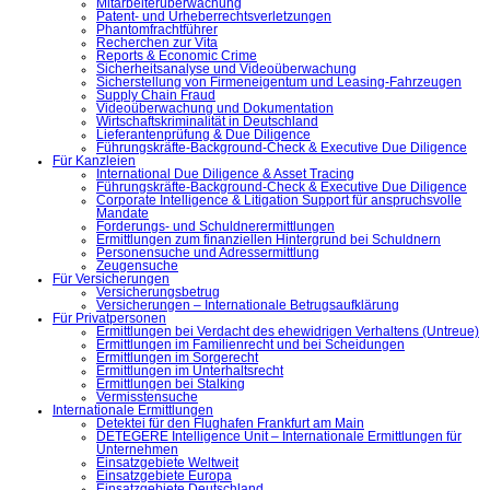
Mitarbeiterüberwachung
Patent- und Urheberrechtsverletzungen
Phantomfrachtführer
Recherchen zur Vita
Reports & Economic Crime
Sicherheitsanalyse und Videoüberwachung
Sicherstellung von Firmeneigentum und Leasing-Fahrzeugen
Supply Chain Fraud
Videoüberwachung und Dokumentation
Wirtschaftskriminalität in Deutschland
Lieferantenprüfung & Due Diligence
Führungskräfte-Background-Check & Executive Due Diligence
Für Kanzleien
International Due Diligence & Asset Tracing
Führungskräfte-Background-Check & Executive Due Diligence
Corporate Intelligence & Litigation Support für anspruchsvolle
Mandate
Forderungs- und Schuldnerermittlungen
Ermittlungen zum finanziellen Hintergrund bei Schuldnern
Personensuche und Adressermittlung
Zeugensuche
Für Versicherungen
Versicherungsbetrug
Versicherungen – Internationale Betrugsaufklärung
Für Privatpersonen
Ermittlungen bei Verdacht des ehewidrigen Verhaltens (Untreue)
Ermittlungen im Familienrecht und bei Scheidungen
Ermittlungen im Sorgerecht
Ermittlungen im Unterhaltsrecht
Ermittlungen bei Stalking
Vermisstensuche
Internationale Ermittlungen
Detektei für den Flughafen Frankfurt am Main
DETEGERE Intelligence Unit – Internationale Ermittlungen für
Unternehmen
Einsatzgebiete Weltweit
Einsatzgebiete Europa
Einsatzgebiete Deutschland