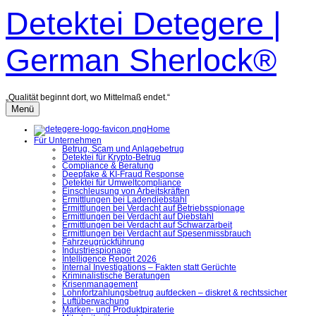
Zum
Detektei Detegere |
Inhalt
überspringen
German Sherlock®
„Qualität beginnt dort, wo Mittelmaß endet.“
Menü
Home
Für Unternehmen
Betrug, Scam und Anlagebetrug
Detektei für Krypto-Betrug
Compliance & Beratung
Deepfake & KI-Fraud Response
Detektei für Umweltcompliance
Einschleusung von Arbeitskräften
Ermittlungen bei Ladendiebstahl
Ermittlungen bei Verdacht auf Betriebsspionage
Ermittlungen bei Verdacht auf Diebstahl
Ermittlungen bei Verdacht auf Schwarzarbeit
Ermittlungen bei Verdacht auf Spesenmissbrauch
Fahrzeugrückführung
Industriespionage
Intelligence Report 2026
Internal Investigations – Fakten statt Gerüchte
Kriminalistische Beratungen
Krisenmanagement
Lohnfortzahlungsbetrug aufdecken – diskret & rechtssicher
Luftüberwachung
Marken- und Produktpiraterie