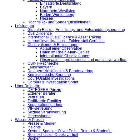
Einsatzorte Deutschland
Bayern
Nordrhein-Westfalen
Baden-Württemberg
Hessen
Hochrisiko- und Sonderjurisdiktionen
Leistungen
Globale Risiko-, Ermittlungs- und Entscheidungsberatung
Due Diligence
International Due Diligence & Asset Tracing
Internal Investigations – Fakten statt Gerüchte
Observationen & Ermittlungen
Ablauf einer Observation
Häfen im Rhein-Main-Gebiet
Internationale Observationen
Observation – professionell und gerichtsverwertbar
OSINT-Recherche
Lauschabwehr
Detegere Notfallpaket & Beratervertrag
Kriminalistische Beratung
Court-Usable Investigations
Corporate Investigation Sprint
Über Detegere
DETEGERE-Prinzip
Externer Berater
Vertrauen
Zertifizierte Ermittler
Kooperationspartner
VIP-Betreuung
Soziale Verantwortung
Impressionen
Wissen & Presse
Presse & Medien
Insights
Keynote Speaker Oliver Peth – Betrug & Strategie
Rechtliches zur Detektivarbeit
Bücher