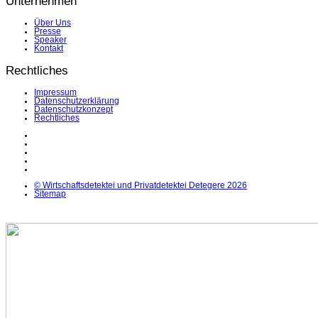
Unternehmen
Über Uns
Presse
Speaker
Kontakt
Rechtliches
Impressum
Datenschutzerklärung
Datenschutzkonzept
Rechtliches
LinkedIn
Facebook
Instagram
YouTube
X
© Wirtschaftsdetektei und Privatdetektei Detegere 2026
Sitemap