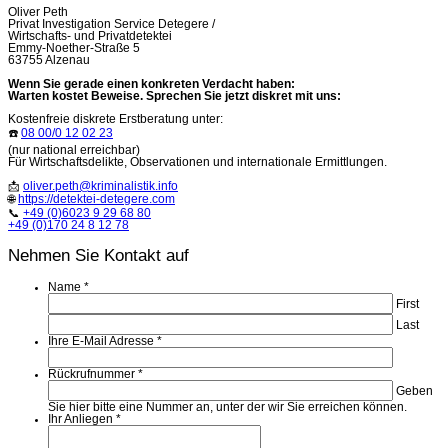
Oliver Peth
Privat Investigation Service Detegere /
Wirtschafts- und Privatdetektei
Emmy-Noether-Straße 5
63755 Alzenau
Wenn Sie gerade einen konkreten Verdacht haben:
Warten kostet Beweise. Sprechen Sie jetzt diskret mit uns:
Kostenfreie diskrete Erstberatung unter:
☎️
08 00/0 12 02 23
(nur national erreichbar)
Für Wirtschaftsdelikte, Observationen und internationale Ermittlungen.
📩
oliver.peth@kriminalistik.info
🌐
https://detektei-detegere.com
📞
+49 (0)6023 9 29 68 80
+49 (0)170 24 8 12 78
Nehmen Sie Kontakt auf
Name
*
First
Last
Ihre E-Mail Adresse
*
Rückrufnummer
*
Geben
Sie hier bitte eine Nummer an, unter der wir Sie erreichen können.
Ihr Anliegen
*