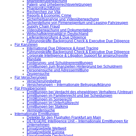
Mitarbeiterüberwachung
Patent- und Urheberrechtsverletzungen
Phantomfrachtführer
Recherchen zur Vita
Reports & Economic Crime
Sicherheitsanalyse und Videoüberwachung
Sicherstellung von Firmeneigentum und Leasing-Fahrzeugen
Supply Chain Fraud
Videoüberwachung und Dokumentation
Wirtschaftskriminalität in Deutschland
Lieferantenprüfung & Due Diligence
Führungskräfte-Background-Check & Executive Due Diligence
Für Kanzleien
International Due Diligence & Asset Tracing
Führungskräfte-Background-Check & Executive Due Diligence
Corporate Intelligence & Litigation Support für anspruchsvolle
Mandate
Forderungs- und Schuldnerermittlungen
Ermittlungen zum finanziellen Hintergrund bei Schuldnern
Personensuche und Adressermittlung
Zeugensuche
Für Versicherungen
Versicherungsbetrug
Versicherungen – Internationale Betrugsaufklärung
Für Privatpersonen
Ermittlungen bei Verdacht des ehewidrigen Verhaltens (Untreue)
Ermittlungen im Familienrecht und bei Scheidungen
Ermittlungen im Sorgerecht
Ermittlungen im Unterhaltsrecht
Ermittlungen bei Stalking
Vermisstensuche
Internationale Ermittlungen
Detektei für den Flughafen Frankfurt am Main
DETEGERE Intelligence Unit – Internationale Ermittlungen für
Unternehmen
Einsatzgebiete Weltweit
Einsatzgebiete Europa
Einsatzgebiete Deutschland