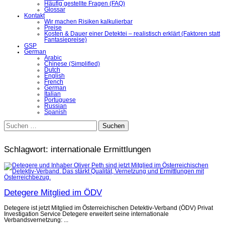
Häufig gestellte Fragen (FAQ)
Glossar
Kontakt
Wir machen Risiken kalkulierbar
Preise
Kosten & Dauer einer Detektei – realistisch erklärt (Faktoren statt
Fantasiepreise)
GSP
German
Arabic
Chinese (Simplified)
Dutch
English
French
German
Italian
Portuguese
Russian
Spanish
Suchen
nach:
Schlagwort:
internationale Ermittlungen
Detegere Mitglied im ÖDV
Detegere ist jetzt Mitglied im Österreichischen Detektiv-Verband (ÖDV) Privat
Investigation Service Detegere erweitert seine internationale
Verbandsvernetzung: ...