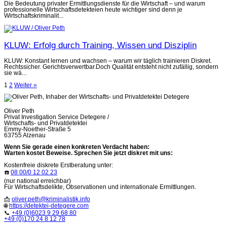
Die Bedeutung privater Ermittlungsdienste für die Wirtschaft – und warum
professionelle Wirtschaftsdetekteien heute wichtiger sind denn je
Wirtschaftskriminalit...
KLUW: Erfolg durch Training, Wissen und Disziplin
KLUW: Konstant lernen und wachsen – warum wir täglich trainieren Diskret.
Rechtssicher. Gerichtsverwertbar.Doch Qualität entsteht nicht zufällig, sondern
sie wä...
Seitennummerierung
1
2
Weiter »
der
Beiträge
Oliver Peth
Privat Investigation Service Detegere /
Wirtschafts- und Privatdetektei
Emmy-Noether-Straße 5
63755 Alzenau
Wenn Sie gerade einen konkreten Verdacht haben:
Warten kostet Beweise. Sprechen Sie jetzt diskret mit uns:
Kostenfreie diskrete Erstberatung unter:
☎️
08 00/0 12 02 23
(nur national erreichbar)
Für Wirtschaftsdelikte, Observationen und internationale Ermittlungen.
📩
oliver.peth@kriminalistik.info
🌐
https://detektei-detegere.com
📞
+49 (0)6023 9 29 68 80
+49 (0)170 24 8 12 78