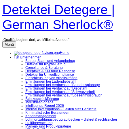
Zum
Detektei Detegere |
Inhalt
überspringen
German Sherlock®
„Qualität beginnt dort, wo Mittelmaß endet.“
Menü
Home
Für Unternehmen
Betrug, Scam und Anlagebetrug
Detektei für Krypto-Betrug
Compliance & Beratung
Deepfake & KI-Fraud Response
Detektei für Umweltcompliance
Einschleusung von Arbeitskräften
Ermittlungen bei Ladendiebstahl
Ermittlungen bei Verdacht auf Betriebsspionage
Ermittlungen bei Verdacht auf Diebstahl
Ermittlungen bei Verdacht auf Schwarzarbeit
Ermittlungen bei Verdacht auf Spesenmissbrauch
Fahrzeugrückführung
Industriespionage
Intelligence Report 2026
Internal Investigations – Fakten statt Gerüchte
Kriminalistische Beratungen
Krisenmanagement
Lohnfortzahlungsbetrug aufdecken – diskret & rechtssicher
Luftüberwachung
Marken- und Produktpiraterie