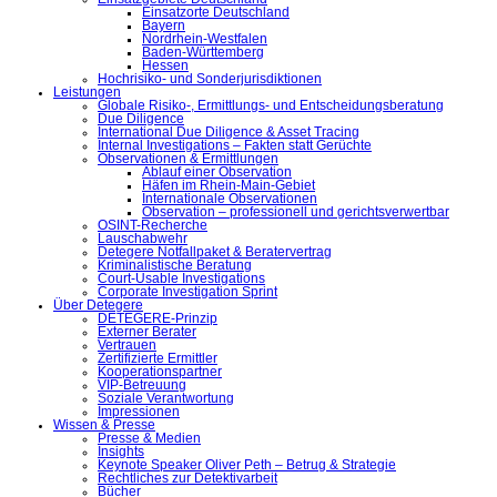
Einsatzorte Deutschland
Bayern
Nordrhein-Westfalen
Baden-Württemberg
Hessen
Hochrisiko- und Sonderjurisdiktionen
Leistungen
Globale Risiko-, Ermittlungs- und Entscheidungsberatung
Due Diligence
International Due Diligence & Asset Tracing
Internal Investigations – Fakten statt Gerüchte
Observationen & Ermittlungen
Ablauf einer Observation
Häfen im Rhein-Main-Gebiet
Internationale Observationen
Observation – professionell und gerichtsverwertbar
OSINT-Recherche
Lauschabwehr
Detegere Notfallpaket & Beratervertrag
Kriminalistische Beratung
Court-Usable Investigations
Corporate Investigation Sprint
Über Detegere
DETEGERE-Prinzip
Externer Berater
Vertrauen
Zertifizierte Ermittler
Kooperationspartner
VIP-Betreuung
Soziale Verantwortung
Impressionen
Wissen & Presse
Presse & Medien
Insights
Keynote Speaker Oliver Peth – Betrug & Strategie
Rechtliches zur Detektivarbeit
Bücher