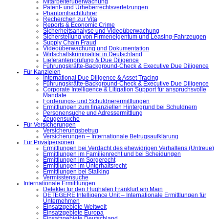
Mitarbeiterüberwachung
Patent- und Urheberrechtsverletzungen
Phantomfrachtführer
Recherchen zur Vita
Reports & Economic Crime
Sicherheitsanalyse und Videoüberwachung
Sicherstellung von Firmeneigentum und Leasing-Fahrzeugen
Supply Chain Fraud
Videoüberwachung und Dokumentation
Wirtschaftskriminalität in Deutschland
Lieferantenprüfung & Due Diligence
Führungskräfte-Background-Check & Executive Due Diligence
Für Kanzleien
International Due Diligence & Asset Tracing
Führungskräfte-Background-Check & Executive Due Diligence
Corporate Intelligence & Litigation Support für anspruchsvolle
Mandate
Forderungs- und Schuldnerermittlungen
Ermittlungen zum finanziellen Hintergrund bei Schuldnern
Personensuche und Adressermittlung
Zeugensuche
Für Versicherungen
Versicherungsbetrug
Versicherungen – Internationale Betrugsaufklärung
Für Privatpersonen
Ermittlungen bei Verdacht des ehewidrigen Verhaltens (Untreue)
Ermittlungen im Familienrecht und bei Scheidungen
Ermittlungen im Sorgerecht
Ermittlungen im Unterhaltsrecht
Ermittlungen bei Stalking
Vermisstensuche
Internationale Ermittlungen
Detektei für den Flughafen Frankfurt am Main
DETEGERE Intelligence Unit – Internationale Ermittlungen für
Unternehmen
Einsatzgebiete Weltweit
Einsatzgebiete Europa
Einsatzgebiete Deutschland