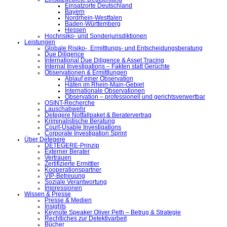
Einsatzorte Deutschland
Bayern
Nordrhein-Westfalen
Baden-Württemberg
Hessen
Hochrisiko- und Sonderjurisdiktionen
Leistungen
Globale Risiko-, Ermittlungs- und Entscheidungsberatung
Due Diligence
International Due Diligence & Asset Tracing
Internal Investigations – Fakten statt Gerüchte
Observationen & Ermittlungen
Ablauf einer Observation
Häfen im Rhein-Main-Gebiet
Internationale Observationen
Observation – professionell und gerichtsverwertbar
OSINT-Recherche
Lauschabwehr
Detegere Notfallpaket & Beratervertrag
Kriminalistische Beratung
Court-Usable Investigations
Corporate Investigation Sprint
Über Detegere
DETEGERE-Prinzip
Externer Berater
Vertrauen
Zertifizierte Ermittler
Kooperationspartner
VIP-Betreuung
Soziale Verantwortung
Impressionen
Wissen & Presse
Presse & Medien
Insights
Keynote Speaker Oliver Peth – Betrug & Strategie
Rechtliches zur Detektivarbeit
Bücher