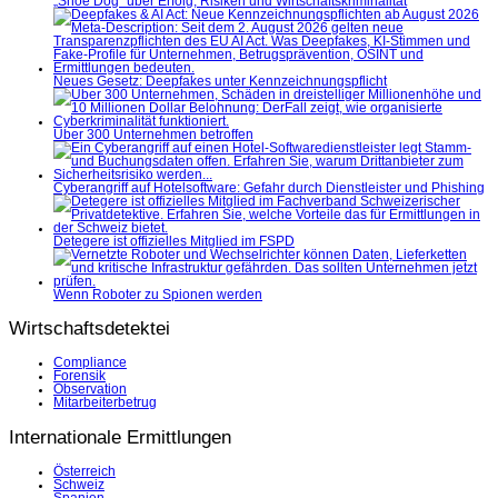
„Shoe Dog“ über Erfolg, Risiken und Wirtschaftskriminalität
Neues Gesetz: Deepfakes unter Kennzeichnungspflicht
Über 300 Unternehmen betroffen
Cyberangriff auf Hotelsoftware: Gefahr durch Dienstleister und Phishing
Detegere ist offizielles Mitglied im FSPD
Wenn Roboter zu Spionen werden
Wirtschaftsdetektei
Compliance
Forensik
Observation
Mitarbeiterbetrug
Internationale Ermittlungen
Österreich
Schweiz