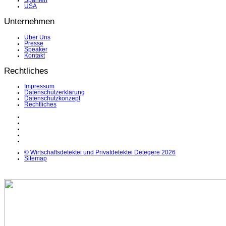
Spanien
USA
Unternehmen
Über Uns
Presse
Speaker
Kontakt
Rechtliches
Impressum
Datenschutzerklärung
Datenschutzkonzept
Rechtliches
LinkedIn
Facebook
Instagram
YouTube
X
© Wirtschaftsdetektei und Privatdetektei Detegere 2026
Sitemap