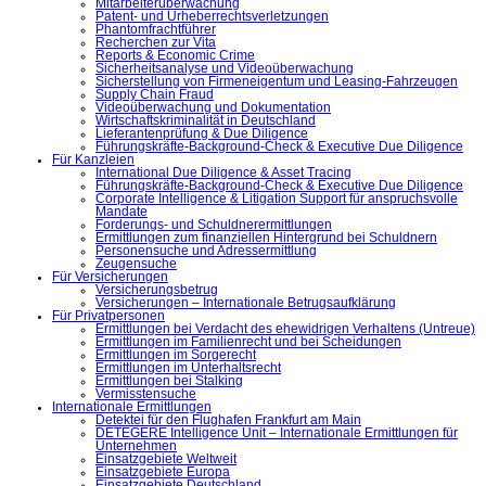
Mitarbeiterüberwachung
Patent- und Urheberrechtsverletzungen
Phantomfrachtführer
Recherchen zur Vita
Reports & Economic Crime
Sicherheitsanalyse und Videoüberwachung
Sicherstellung von Firmeneigentum und Leasing-Fahrzeugen
Supply Chain Fraud
Videoüberwachung und Dokumentation
Wirtschaftskriminalität in Deutschland
Lieferantenprüfung & Due Diligence
Führungskräfte-Background-Check & Executive Due Diligence
Für Kanzleien
International Due Diligence & Asset Tracing
Führungskräfte-Background-Check & Executive Due Diligence
Corporate Intelligence & Litigation Support für anspruchsvolle
Mandate
Forderungs- und Schuldnerermittlungen
Ermittlungen zum finanziellen Hintergrund bei Schuldnern
Personensuche und Adressermittlung
Zeugensuche
Für Versicherungen
Versicherungsbetrug
Versicherungen – Internationale Betrugsaufklärung
Für Privatpersonen
Ermittlungen bei Verdacht des ehewidrigen Verhaltens (Untreue)
Ermittlungen im Familienrecht und bei Scheidungen
Ermittlungen im Sorgerecht
Ermittlungen im Unterhaltsrecht
Ermittlungen bei Stalking
Vermisstensuche
Internationale Ermittlungen
Detektei für den Flughafen Frankfurt am Main
DETEGERE Intelligence Unit – Internationale Ermittlungen für
Unternehmen
Einsatzgebiete Weltweit
Einsatzgebiete Europa
Einsatzgebiete Deutschland