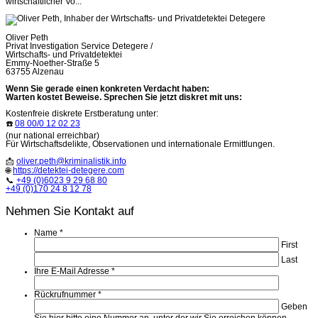
wirtschaftlicher Vo...
Oliver Peth
Privat Investigation Service Detegere /
Wirtschafts- und Privatdetektei
Emmy-Noether-Straße 5
63755 Alzenau
Wenn Sie gerade einen konkreten Verdacht haben:
Warten kostet Beweise. Sprechen Sie jetzt diskret mit uns:
Kostenfreie diskrete Erstberatung unter:
☎️
08 00/0 12 02 23
(nur national erreichbar)
Für Wirtschaftsdelikte, Observationen und internationale Ermittlungen.
📩
oliver.peth@kriminalistik.info
🌐
https://detektei-detegere.com
📞
+49 (0)6023 9 29 68 80
+49 (0)170 24 8 12 78
Nehmen Sie Kontakt auf
Name
*
First
Last
Ihre E-Mail Adresse
*
Rückrufnummer
*
Geben