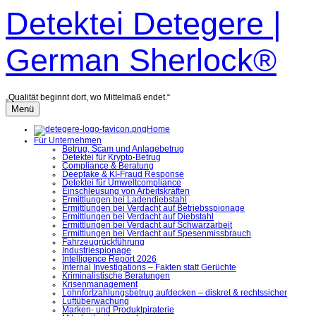
Zum
Detektei Detegere |
Inhalt
überspringen
German Sherlock®
„Qualität beginnt dort, wo Mittelmaß endet.“
Menü
Home
Für Unternehmen
Betrug, Scam und Anlagebetrug
Detektei für Krypto-Betrug
Compliance & Beratung
Deepfake & KI-Fraud Response
Detektei für Umweltcompliance
Einschleusung von Arbeitskräften
Ermittlungen bei Ladendiebstahl
Ermittlungen bei Verdacht auf Betriebsspionage
Ermittlungen bei Verdacht auf Diebstahl
Ermittlungen bei Verdacht auf Schwarzarbeit
Ermittlungen bei Verdacht auf Spesenmissbrauch
Fahrzeugrückführung
Industriespionage
Intelligence Report 2026
Internal Investigations – Fakten statt Gerüchte
Kriminalistische Beratungen
Krisenmanagement
Lohnfortzahlungsbetrug aufdecken – diskret & rechtssicher
Luftüberwachung
Marken- und Produktpiraterie