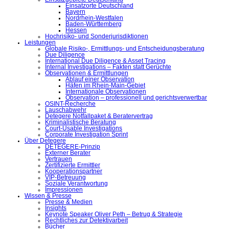
Einsatzorte Deutschland
Bayern
Nordrhein-Westfalen
Baden-Württemberg
Hessen
Hochrisiko- und Sonderjurisdiktionen
Leistungen
Globale Risiko-, Ermittlungs- und Entscheidungsberatung
Due Diligence
International Due Diligence & Asset Tracing
Internal Investigations – Fakten statt Gerüchte
Observationen & Ermittlungen
Ablauf einer Observation
Häfen im Rhein-Main-Gebiet
Internationale Observationen
Observation – professionell und gerichtsverwertbar
OSINT-Recherche
Lauschabwehr
Detegere Notfallpaket & Beratervertrag
Kriminalistische Beratung
Court-Usable Investigations
Corporate Investigation Sprint
Über Detegere
DETEGERE-Prinzip
Externer Berater
Vertrauen
Zertifizierte Ermittler
Kooperationspartner
VIP-Betreuung
Soziale Verantwortung
Impressionen
Wissen & Presse
Presse & Medien
Insights
Keynote Speaker Oliver Peth – Betrug & Strategie
Rechtliches zur Detektivarbeit
Bücher