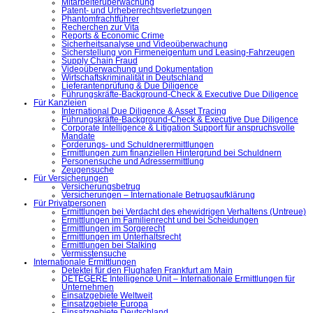
Mitarbeiterüberwachung
Patent- und Urheberrechtsverletzungen
Phantomfrachtführer
Recherchen zur Vita
Reports & Economic Crime
Sicherheitsanalyse und Videoüberwachung
Sicherstellung von Firmeneigentum und Leasing-Fahrzeugen
Supply Chain Fraud
Videoüberwachung und Dokumentation
Wirtschaftskriminalität in Deutschland
Lieferantenprüfung & Due Diligence
Führungskräfte-Background-Check & Executive Due Diligence
Für Kanzleien
International Due Diligence & Asset Tracing
Führungskräfte-Background-Check & Executive Due Diligence
Corporate Intelligence & Litigation Support für anspruchsvolle
Mandate
Forderungs- und Schuldnerermittlungen
Ermittlungen zum finanziellen Hintergrund bei Schuldnern
Personensuche und Adressermittlung
Zeugensuche
Für Versicherungen
Versicherungsbetrug
Versicherungen – Internationale Betrugsaufklärung
Für Privatpersonen
Ermittlungen bei Verdacht des ehewidrigen Verhaltens (Untreue)
Ermittlungen im Familienrecht und bei Scheidungen
Ermittlungen im Sorgerecht
Ermittlungen im Unterhaltsrecht
Ermittlungen bei Stalking
Vermisstensuche
Internationale Ermittlungen
Detektei für den Flughafen Frankfurt am Main
DETEGERE Intelligence Unit – Internationale Ermittlungen für
Unternehmen
Einsatzgebiete Weltweit
Einsatzgebiete Europa
Einsatzgebiete Deutschland