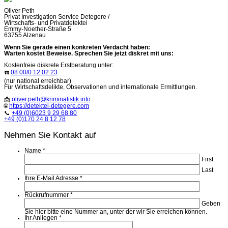
Oliver Peth
Privat Investigation Service Detegere /
Wirtschafts- und Privatdetektei
Emmy-Noether-Straße 5
63755 Alzenau
Wenn Sie gerade einen konkreten Verdacht haben:
Warten kostet Beweise. Sprechen Sie jetzt diskret mit uns:
Kostenfreie diskrete Erstberatung unter:
☎️
08 00/0 12 02 23
(nur national erreichbar)
Für Wirtschaftsdelikte, Observationen und internationale Ermittlungen.
📩
oliver.peth@kriminalistik.info
🌐
https://detektei-detegere.com
📞
+49 (0)6023 9 29 68 80
+49 (0)170 24 8 12 78
Nehmen Sie Kontakt auf
Name
*
First
Last
Ihre E-Mail Adresse
*
Rückrufnummer
*
Geben
Sie hier bitte eine Nummer an, unter der wir Sie erreichen können.
Ihr Anliegen
*