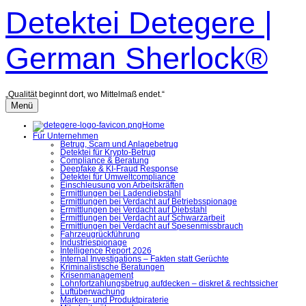
Zum
Detektei Detegere |
Inhalt
überspringen
German Sherlock®
„Qualität beginnt dort, wo Mittelmaß endet.“
Menü
Home
Für Unternehmen
Betrug, Scam und Anlagebetrug
Detektei für Krypto-Betrug
Compliance & Beratung
Deepfake & KI-Fraud Response
Detektei für Umweltcompliance
Einschleusung von Arbeitskräften
Ermittlungen bei Ladendiebstahl
Ermittlungen bei Verdacht auf Betriebsspionage
Ermittlungen bei Verdacht auf Diebstahl
Ermittlungen bei Verdacht auf Schwarzarbeit
Ermittlungen bei Verdacht auf Spesenmissbrauch
Fahrzeugrückführung
Industriespionage
Intelligence Report 2026
Internal Investigations – Fakten statt Gerüchte
Kriminalistische Beratungen
Krisenmanagement
Lohnfortzahlungsbetrug aufdecken – diskret & rechtssicher
Luftüberwachung
Marken- und Produktpiraterie